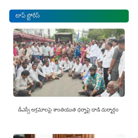
టాప్ స్టోరీస్
డీఎస్సీ అక్రమాలపై శాంతియుత ధర్నాపై దాడి దుర్మార్గం