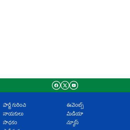
పార్టీ గురించి
ఈవెంట్స్
నాయకులు
మీడియా
సాధకం
న్యూస్