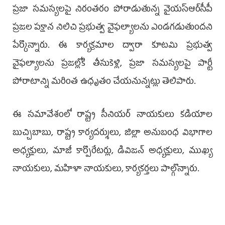
ప్రజా సమస్యలపై నిరంతరం పోరాడుతున్న వైయ‌స్ఆర్‌సీపీ
ప్రజల పక్షాన నిలిచి ప్రభుత్వ వైఫల్యాలను ఎండగడుతుందని
పేర్కొన్నారు. ఈ కార్యక్రమాల ద్వారా కూటమి ప్రభుత్వ
వైఫల్యాలను ప్రజల్లోకి తీసుకెళ్లి, ప్రజా సమస్యలపై పార్టీ
పోరాటాన్ని మరింత ఉధృతం చేయనున్నట్లు తెలిపారు.
ఈ సమావేశంలో రాష్ట్ర సీనియర్ నాయకులు కడియాల
బుచ్చిబాబు, రాష్ట్ర కార్యదర్శులు, జిల్లా అనుబంధ విభాగాల
అధ్యక్షులు, మాజీ కార్పొరేటర్లు, డివిజన్ అధ్యక్షులు, ముఖ్య
నాయకులు, మహిళా నాయకులు, కార్యకర్తలు పాల్గొన్నారు.