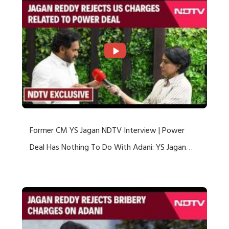
Former CM YS Jagan NDTV Interview | Power
Deal Has Nothing To Do With Adani: YS Jagan
Rejects US Charges