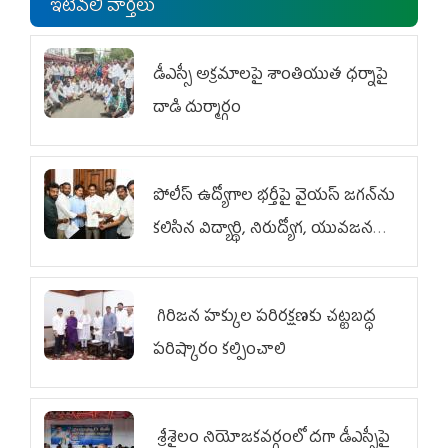
ఇటీవలి వార్తలు
డీఎస్సీ అక్రమాలపై శాంతియుత ధర్నాపై
దాడి దుర్మార్గం
పోలీస్ ఉద్యోగాల భర్తీపై వైయస్ జగన్‌ను
కలిసిన విద్యార్థి, నిరుద్యోగ, యువజన
జేఏసీ
గిరిజన హక్కుల పరిరక్షణకు చట్టబద్ధ
పరిష్కారం కల్పించాలి
శ్రీశైలం నియోజకవర్గంలో దగా డీఎస్సీపై