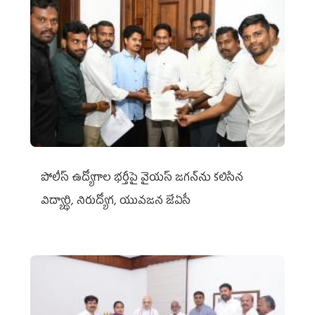
పోలీస్ ఉద్యోగాల భర్తీపై వైయస్ జగన్‌ను కలిసిన
విద్యార్థి, నిరుద్యోగ, యువజన జేఏసీ