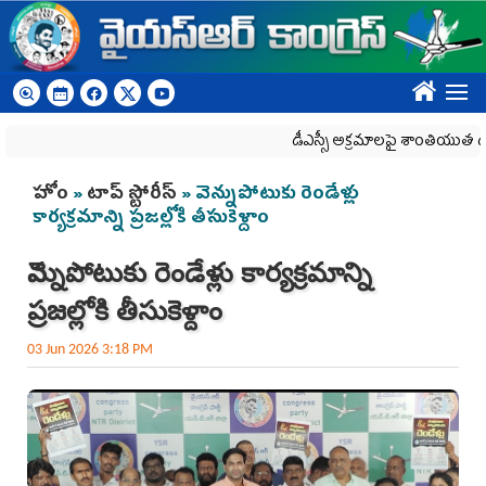
Skip to main content
????
డీఎస్సీ అక్రమాలపై శాంతియుత ధర్నాపై దాడి
You are here
హోం
»
టాప్ స్టోరీస్
» వెన్నుపోటుకు రెండేళ్లు
కార్యక్రమాన్ని ప్రజల్లోకి తీసుకెళ్దాం
వెన్నుపోటుకు రెండేళ్లు కార్యక్రమాన్ని
ప్రజల్లోకి తీసుకెళ్దాం
03 Jun 2026 3:18 PM