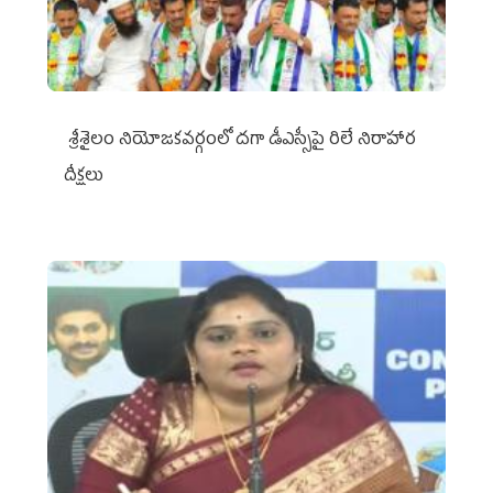
శ్రీశైలం నియోజకవర్గంలో దగా డీఎస్సీపై రిలే నిరాహార
దీక్షలు