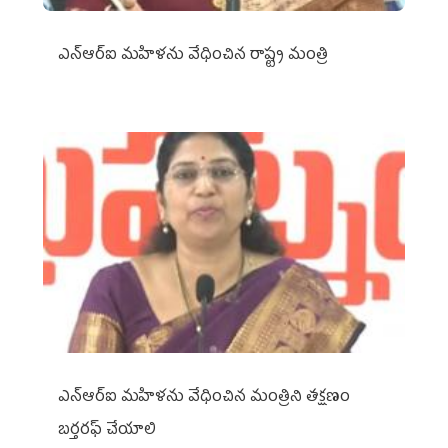
ఎన్‌ఆర్‌ఐ మహిళను వేధించిన రాష్ట్ర మంత్రి
ఎన్ఆర్ఐ మహిళను వేధించిన మంత్రిని త‌క్ష‌ణం
బ‌ర్త‌ర‌ఫ్ చేయాలి