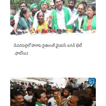
దేవరపల్లిలో పొగాకు రైతులతో వైయస్ జగన్ భేటీ
..ఫొటోలు2