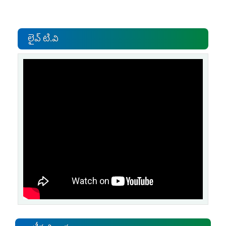
లైవ్ టి.వి