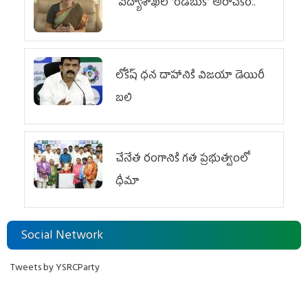
విద్యాశాఖలో ‘రెడ్‌బుక్’ అరాచకం..
లోకేష్ ధ‌న దాహానికి విజ‌యా డెయిరీ
బ‌లి
చేనేత రంగానికి గత ప్రభుత్వంలో
ధీమా
Social Network
Tweets by YSRCParty