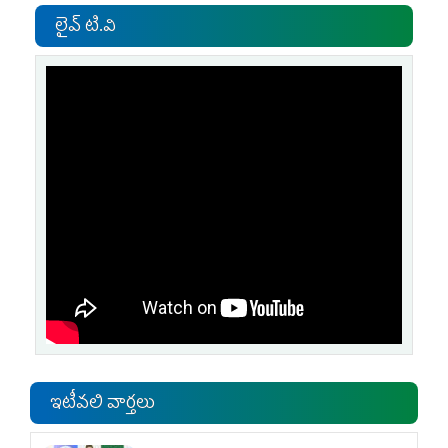
లైవ్ టి.వి
ఇటీవలి వార్తలు