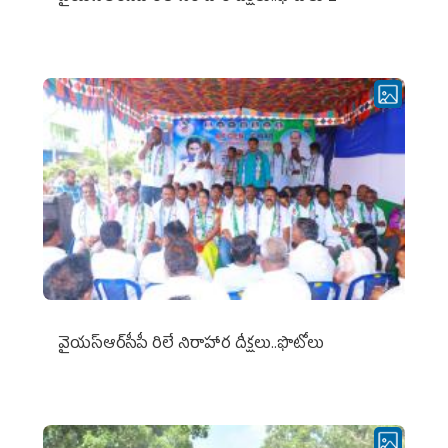
వైయ‌స్ఆర్‌సీపీ రిలే నిరాహార దీక్షలు..ఫొటోలు