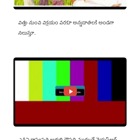
విత్తు నుంచి విక్రయం వరకూ అన్నదాతలకి అండగా
నిలుస్తూ..