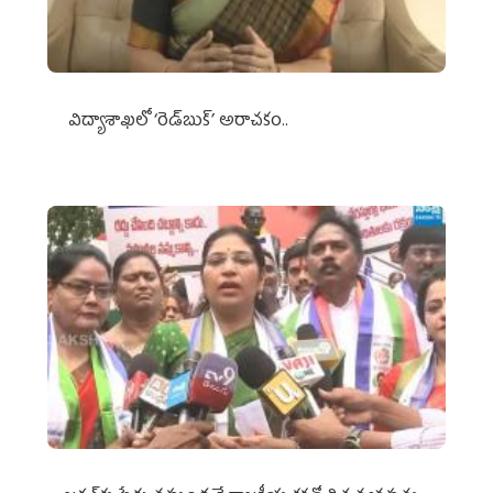
విద్యాశాఖలో ‘రెడ్‌బుక్’ అరాచకం..