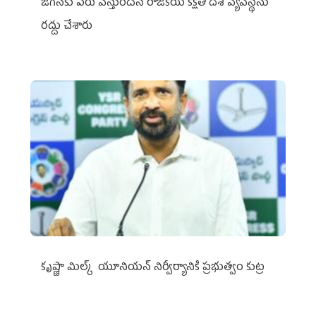
జగన్‌కు పేరు వస్తుందనే రాజకీయ కక్షతో దిశ వ్య‌వ‌స్థ‌ను
రద్దు చేశారు
కృష్ణా మిల్క్‌ యూనియన్‌ నిర్వీర్యానికి ప్రభుత్వం కుట్ర