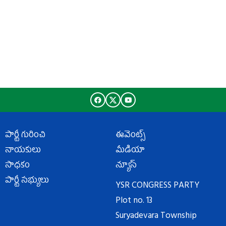
పార్టీ గురించి
ఈవెంట్స్
నాయకులు
మీడియా
సాధకం
న్యూస్
పార్టీ సభ్యులు
YSR CONGRESS PARTY
Plot no. 13
Suryadevara Township