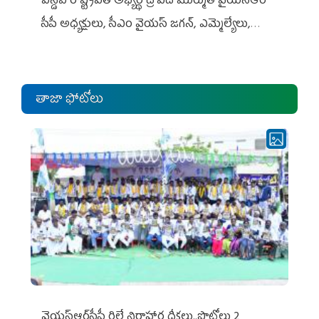
ఎన్డీఏ రాష్ట్ర‌ప‌తి అభ్య‌ర్థి ద్రౌప‌ది ముర్ముతో వైయ‌స్ఆర్
సీపీ అధ్య‌క్షులు, సీఎం వైయ‌స్ జ‌గ‌న్, ఎమ్మెల్యేలు,
ఎంపీల స‌మావేశం
తాజా ఫోటోలు
వైయ‌స్ఆర్‌సీపీ రిలే నిరాహార దీక్షలు..ఫొటోలు 2