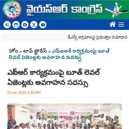
Skip to main content
????
డీఎస్సీ అక్రమాలపై ప్రభుత్వం సమాధానం చెప్పాల్
You are here
హోం
»
టాప్ స్టోరీస్
» ఎస్‌ఐఆర్ కార్యక్రమంపై బూత్
లెవల్ ఏజెంట్లకు అవగాహన సదస్సు
ఎస్‌ఐఆర్ కార్యక్రమంపై బూత్ లెవల్
ఏజెంట్లకు అవగాహన సదస్సు
03 Jun 2026 3:10 PM