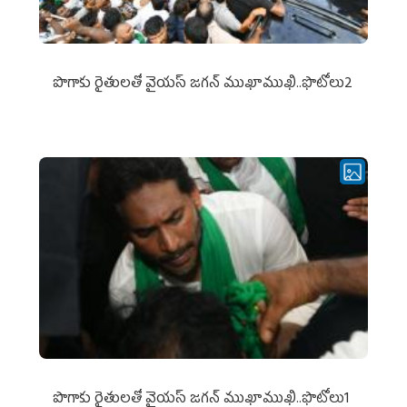
పొగాకు రైతుల‌తో వైయ‌స్ జ‌గ‌న్ ముఖాముఖి..ఫొటోలు2
పొగాకు రైతుల‌తో వైయ‌స్ జ‌గ‌న్ ముఖాముఖి..ఫొటోలు1