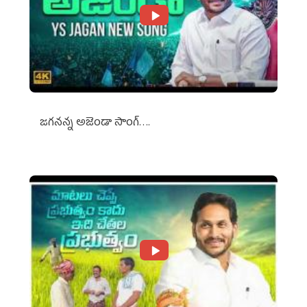
జగనన్న అజెండా సాంగ్….