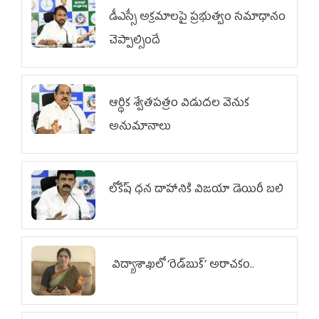
డీఎస్సీ అక్రమాలపై ప్రభుత్వం సమాధానం
చెప్పాల్సిందే
ఆర్థిక శ్వేతపత్రం విడుదల వెనుక
అనుమానాలు
లోకేష్ ధ‌న దాహానికి విజ‌యా డెయిరీ బ‌లి
విద్యాశాఖలో ‘రెడ్‌బుక్’ అరాచకం..