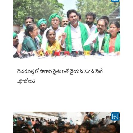
దేవరపల్లిలో పొగాకు రైతులతో వైయస్ జగన్ భేటీ
..ఫొటోలు2