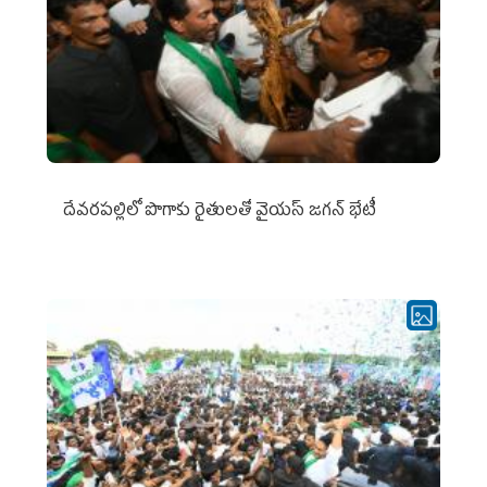
దేవరపల్లిలో పొగాకు రైతులతో వైయస్ జగన్ భేటీ