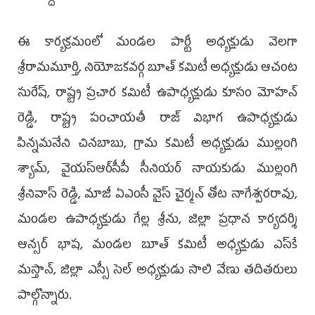
ఈ కార్యక్రమంలో మండల పార్టీ అధ్యక్షుడు వెలగా
శ్రీరామమూర్తి, నియోజకవర్గ బూత్ కమిటీ అధ్యక్షుడు ఆచంట
సురేష్, రాష్ట్ర ప్రచార కమిటీ ఉపాధ్యక్షుడు కూసం మోహన్
రెడ్డి, రాష్ట్ర పంచాయతీ రాజ్ విభాగ ఉపాధ్యక్షుడు
పిన్నమనేని చినబాబు, గ్రామ కమిటీ అధ్యక్షుడు ముల్లంగి
శ్యామ్, వైయ‌స్ఆర్‌సీపీ సీనియర్ నాయకుడు ముల్లంగి
శ్రీనివాస్ రెడ్డి, మాజీ ఏఎంసీ వైస్ చైర్మన్ తోట నాగేశ్వరరావు,
మండల ఉపాధ్యక్షుడు గేల్ల శ్రీను, జిల్లా ప్రధాన కార్యదర్శి
ఆన్సర్ భాష, మండల బూత్ కమిటీ అధ్యక్షుడు ఎస్‌కే
మస్తాన్, జిల్లా ఎస్సీ సెల్ అధ్యక్షుడు సాలి వేణు తదితరులు
పాల్గొన్నారు.