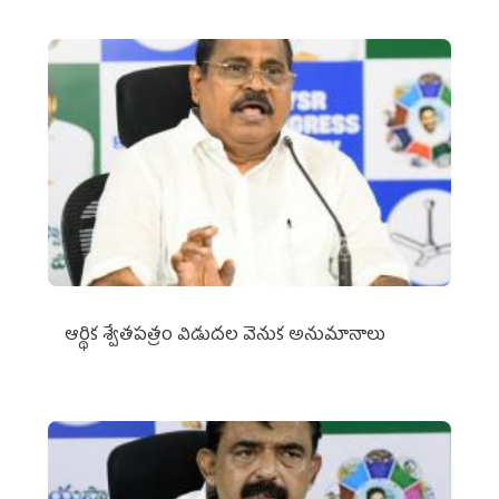
ఆర్థిక శ్వేతపత్రం విడుదల వెనుక అనుమానాలు