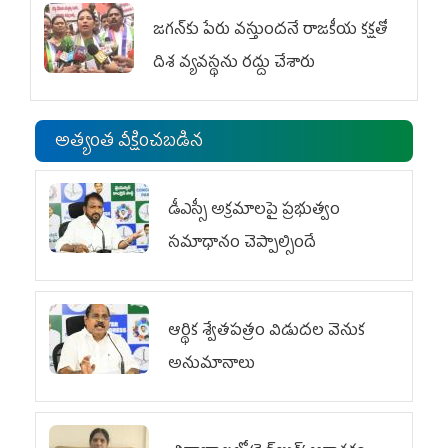
జగన్‌కు పేరు వస్తుందనే రాజకీయ కక్షతో
దిశ వ్య‌వ‌స్థ‌ను రద్దు చేశారు
అత్యంత వీక్షించబడిన
డీఎస్సీ అక్రమాలపై ప్రభుత్వం
సమాధానం చెప్పాల్సిందే
ఆర్థిక శ్వేతపత్రం విడుదల వెనుక
అనుమానాలు