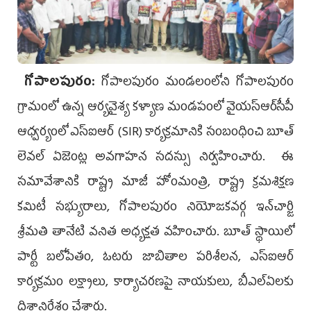
గోపాలపురం:
గోపాలపురం మండలంలోని గోపాలపురం
గ్రామంలో ఉన్న ఆర్యవైశ్య కళ్యాణ మండపంలో వైయ‌స్ఆర్‌సీపీ
ఆధ్వర్యంలో ఎస్‌ఐఆర్ (SIR) కార్యక్రమానికి సంబంధించి బూత్
లెవల్ ఏజెంట్ల అవగాహన సదస్సు నిర్వహించారు. ఈ
సమావేశానికి రాష్ట్ర మాజీ హోంమంత్రి, రాష్ట్ర క్రమశిక్షణ
కమిటీ సభ్యురాలు, గోపాలపురం నియోజకవర్గ ఇన్‌చార్జి
శ్రీమతి తానేటి వనిత అధ్యక్షత వహించారు. బూత్ స్థాయిలో
పార్టీ బలోపేతం, ఓటరు జాబితాల పరిశీలన, ఎస్‌ఐఆర్
కార్యక్రమం లక్ష్యాలు, కార్యాచరణపై నాయకులు, బీఎల్‌ఏలకు
దిశానిర్దేశం చేశారు.