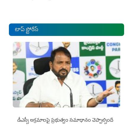
టాప్ స్టోరీస్
డీఎస్సీ అక్రమాలపై ప్రభుత్వం సమాధానం చెప్పాల్సిందే