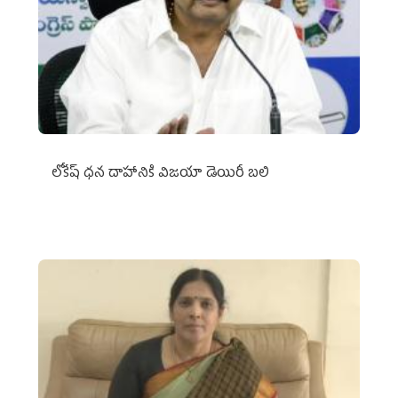
లోకేష్ ధ‌న దాహానికి విజ‌యా డెయిరీ బ‌లి