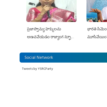
ప్రజాస్వామ్య హక్కులను
భారతి సిమెంట్
అణచివేయడం రాజ్యాంగ స్ఫూర్తికి
మూసివేయించ
విరుద్ధం
లోకేశ్ కుట్ర
Social Network
Tweets by YSRCParty