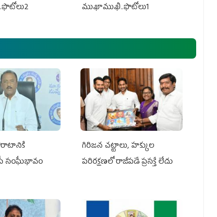
.ఫొటోలు2
ముఖాముఖి..ఫొటోలు1
రాటానికి
గిరిజన చట్టాలు, హక్కుల
ీపీ సంఘీభావం
పరిరక్షణలో రాజీపడే ప్రసక్తే లేదు