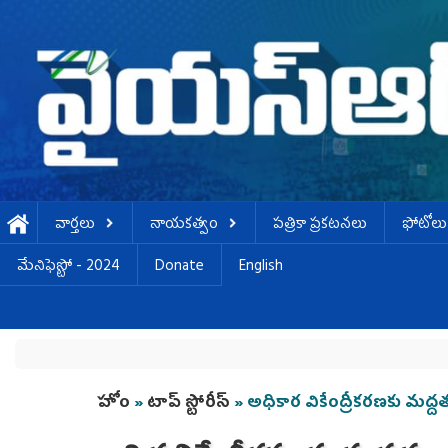
Skip to main content
వార్తలు
నాయకత్వం
పత్రికా ప్రకటనలు
ఫోటోలు
మేనిఫెస్టో - 2024
Donate
English
You are here
హోం
»
టాప్ స్టోరీస్
» అధికార వికేంద్రీకరణకు మద్దత