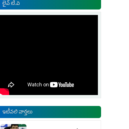
లైవ్ టి.వి
ఇటీవలి వార్తలు