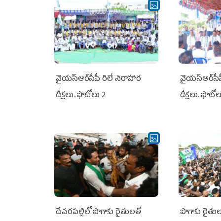
వైయ‌స్ఆర్‌సీపీ రిలే నిరాహార
వైయ‌స్ఆర్‌సీ
దీక్షలు..ఫొటోలు 2
దీక్షలు..ఫొటో
దేవరపల్లిలో పొగాకు రైతులతో
పొగాకు రైతుల‌