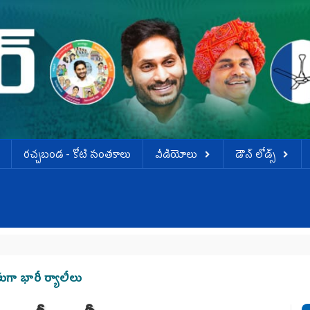
ర‌చ్చ‌బండ‌ - కోటి సంత‌కాలు
వీడియోలు
డౌన్ లోడ్స్
ుగా భారీ ర్యాలీలు