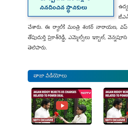
ఉద్య
నినదించిన స్థానికులు
జీఎన
చేశారు. ఈ ర్యాలీకి మంత్రి శంకర్‌ నారాయణ, విప్‌ 
తోపుదుర్తి ప్రకాశ్‌రెడ్డి, ఎమ్మెల్సీలు ఇక్బాల్‌, వె
తెలిపారు.
తాజా వీడియోలు