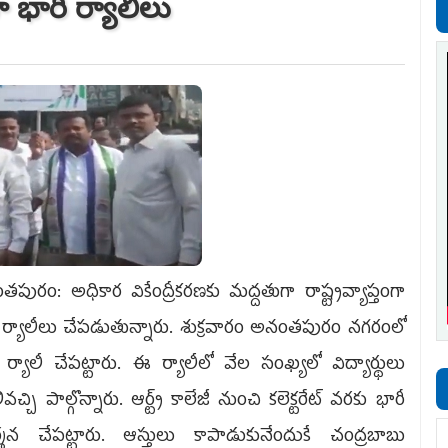
ా భారీ ర్యాలీలు
పురం: అధికార వికేంద్రీకరణకు మద్దతుగా రాష్ట్రవ్యాప్తంగా
 ర్యాలీలు చేపడుతున్నారు. శుక్రవారం అనంతపురం నగరంలో
 ర్యాలీ చేపట్టారు. ఈ ర్యాలీలో వేల సంఖ్యలో విద్యార్థులు
చ్చి పాల్గొన్నారు. ఆర్ట్స్‌ కాలేజీ నుంచి కలెక్టరేట్‌ వరకు భారీ
ర్శన చేపట్టారు. ఆస్తులు కాపాడుకునేందుకే చంద్రబాబు