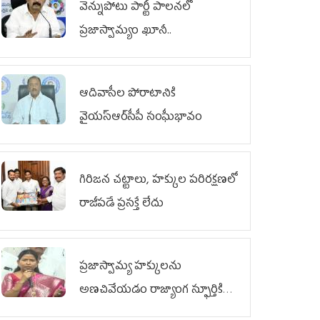
వెన్నుపోటు పార్టీ పాలనలో
ప్రజాస్వామ్యం ఖూనీ..
ఆదివాసీల పోరాటానికి
వైయ‌స్ఆర్‌సీపీ సంఘీభావం
గిరిజన చట్టాలు, హక్కుల పరిరక్షణలో
రాజీపడే ప్రసక్తే లేదు
ప్రజాస్వామ్య హక్కులను
అణచివేయడం రాజ్యాంగ స్ఫూర్తికి
విరుద్ధం