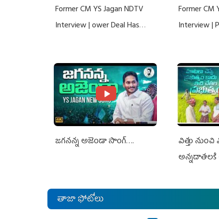
Former CM YS Jagan NDTV
Former CM 
Interview | ower Deal Has
Interview |
Nothing To Do With Adani: YS
Nothing To 
Jagan Rejects US Charges
Jagan Rejec
జగనన్న అజెండా సాంగ్….
విత్తు నుంచి
అన్నదాతలకి 
తాజా ఫోటోలు