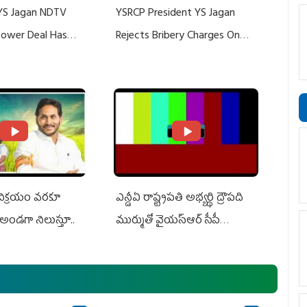
YS Jagan NDTV
YSRCP President YS Jagan
 Power Deal Has
Rejects Bribery Charges On
Do With Adani: YS
Adani, Threatens Defamation
ts US Charges
Suit Against Media Groups
 విక్రయం వరకూ
ఎన్డీఏ రాష్ట్ర‌ప‌తి అభ్య‌ర్థి ద్రౌప‌ది
అండగా నిలుస్తూ..
ముర్ముతో వైయ‌స్ఆర్ సీపీ
అధ్య‌క్షులు, సీఎం వైయ‌స్ జ‌గ‌న్,
ఎమ్మెల్యేలు, ఎంపీల స‌మావేశం