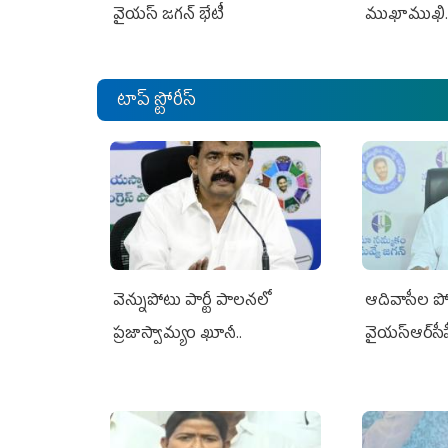
వైయస్ జగన్ భేటీ
ముఖాముఖి.
టాప్ స్టోరీస్
వెన్నుపోటు పార్టీ పాలనలో
ఆదివాసీల పో
ప్రజాస్వామ్యం ఖూనీ..
వైయ‌స్ఆర్‌స