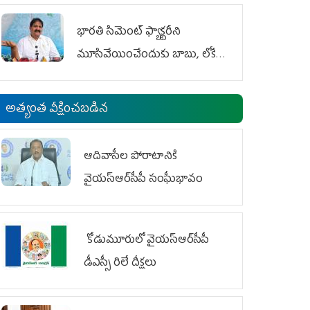
భారతి సిమెంట్ ఫ్యాక్టరీని
మూసివేయించేందుకు బాబు, లోకేశ్
కుట్ర
అత్యంత వీక్షించబడిన
ఆదివాసీల పోరాటానికి
వైయ‌స్ఆర్‌సీపీ సంఘీభావం
కోడుమూరులో వైయ‌స్ఆర్‌సీపీ
డీఎస్సీ రిలే దీక్షలు