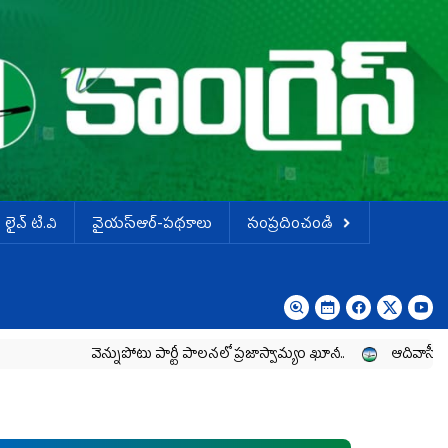
లైవ్ టి.వి
వైయస్ఆర్-పథకాలు
సంప్రదించండి
వెన్నుపోటు పార్టీ పాలనలో ప్రజాస్వామ్యం ఖూనీ..
ఆదివాసీల పోరాటానికి 