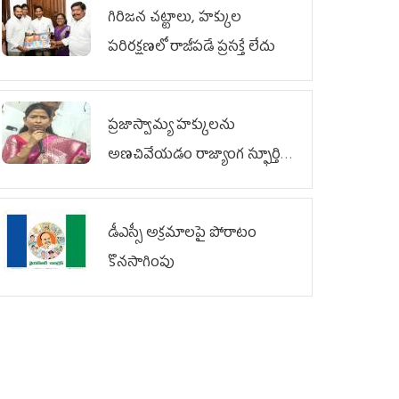
గిరిజన చట్టాలు, హక్కుల
పరిరక్షణలో రాజీపడే ప్రసక్తే లేదు
ప్రజాస్వామ్య హక్కులను
అణచివేయడం రాజ్యాంగ స్ఫూర్తికి
విరుద్ధం
డీఎస్సీ అక్రమాలపై పోరాటం
కొనసాగింపు