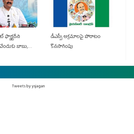
 ఫ్యాక్టరీని
డీఎస్సీ అక్రమాలపై పోరాటం
ేందుకు బాబు,
కొనసాగింపు
Tweets by ysjagan