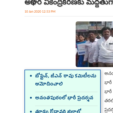
అధికార వికేంద్రీకరణకు మద్దతుగ
10 Jan 2020 12:53 PM
అనంత
బోస్టన్‌, జీఎన్‌ రావు కమిటీలను
భారీ
ఆమోదించాలి
భారీ
అనంతపురంలో భారీ ప్రదర్శన
తరలివ
ప్రద
తూర్పు గోదావరి జిల్లాలో