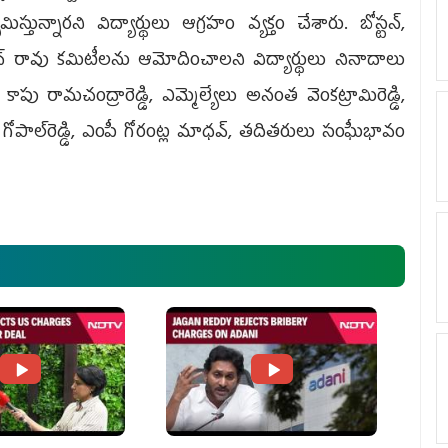
మిస్తున్నారని విద్యార్థులు ఆగ్రహం వ్యక్తం చేశారు. బోస్టన్‌,
్‌ రావు కమిటీలను ఆమోదించాలని విద్యార్థులు నినాదాలు
కాపు రామచంద్రారెడ్డి, ఎమ్మెల్యేలు అనంత వెంకట్రామిరెడ్డి,
న్నపూస గోపాల్‌రెడ్డి, ఎంపీ గోరంట్ల మాధవ్‌, తదితరులు సంఘీభావం