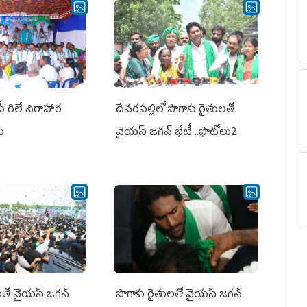
పీ రిలే నిరాహార
దేవరపల్లిలో పొగాకు రైతులతో
లు
వైయస్ జగన్ భేటీ ..ఫొటోలు2
తో వైయ‌స్ జ‌గ‌న్
పొగాకు రైతుల‌తో వైయ‌స్ జ‌గ‌న్