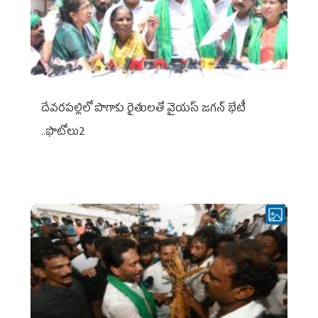
దేవరపల్లిలో పొగాకు రైతులతో వైయస్ జగన్ భేటీ
..ఫొటోలు2