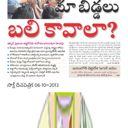
సాక్షి దినపత్రిక 06-10=2013