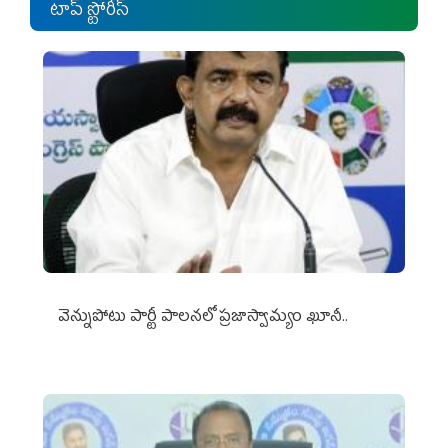
టాప్ స్టోరీస్
వెన్నుపోటు పార్టీ పాలనలో ప్రజాస్వామ్యం ఖూనీ..