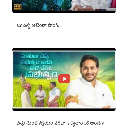
జగనన్న అజెండా సాంగ్….
విత్తు నుంచి విక్రయం వరకూ అన్నదాతలకి అండగా