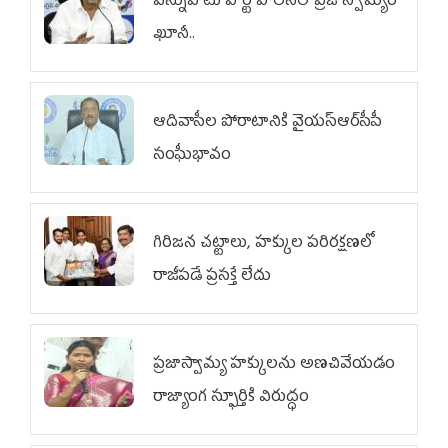
వెన్నుపోటు పార్టీ పాలనలో ప్రజాస్వామ్యం
ఖూనీ..
ఆదివాసీల పోరాటానికి వైయ‌స్ఆర్‌సీపీ
సంఘీభావం
గిరిజన చట్టాలు, హక్కుల పరిరక్షణలో
రాజీపడే ప్రసక్తే లేదు
ప్రజాస్వామ్య హక్కులను అణచివేయడం
రాజ్యాంగ స్ఫూర్తికి విరుద్ధం