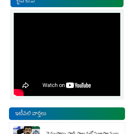
లైవ్ టి.వి
ఇటీవలి వార్తలు