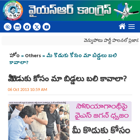
Skip to main content
????
వెన్నుపోటు పార్టీ పాలనలో ప్రజాస్వామ్యం ఖ
You are here
హోం
»
Others
» మీ కొడుకు కోసం మా బిడ్డలు బలి
కావాలా?
మీ కొడుకు కోసం మా బిడ్డలు బలి కావాలా?
06 Oct 2013 10:59 AM