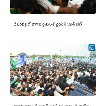
దేవరపల్లిలో పొగాకు రైతులతో వైయస్ జగన్ భేటీ