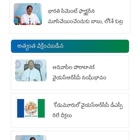
భారతి సిమెంట్ ఫ్యాక్టరీని
మూసివేయించేందుకు బాబు, లోకేశ్ కుట్ర
అత్యంత వీక్షించబడిన
ఆదివాసీల పోరాటానికి
వైయ‌స్ఆర్‌సీపీ సంఘీభావం
కోడుమూరులో వైయ‌స్ఆర్‌సీపీ డీఎస్సీ
రిలే దీక్షలు