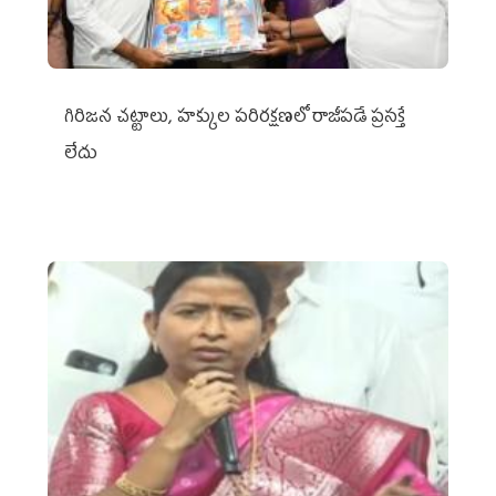
గిరిజన చట్టాలు, హక్కుల పరిరక్షణలో రాజీపడే ప్రసక్తే
లేదు