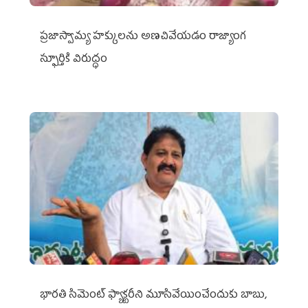
ప్రజాస్వామ్య హక్కులను అణచివేయడం రాజ్యాంగ
స్ఫూర్తికి విరుద్ధం
భారతి సిమెంట్ ఫ్యాక్టరీని మూసివేయించేందుకు బాబు,