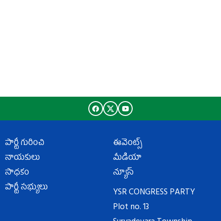
పార్టీ గురించి
ఈవెంట్స్
నాయకులు
మీడియా
సాధకం
న్యూస్
పార్టీ సభ్యులు
YSR CONGRESS PARTY
Plot no. 13