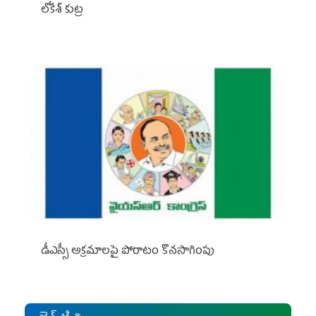
లోకేశ్ కుట్ర
డీఎస్సీ అక్రమాలపై పోరాటం కొనసాగింపు