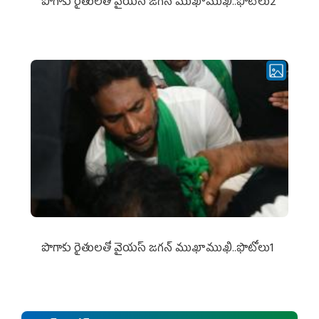
పొగాకు రైతుల‌తో వైయ‌స్ జ‌గ‌న్ ముఖాముఖి..ఫొటోలు2
పొగాకు రైతుల‌తో వైయ‌స్ జ‌గ‌న్ ముఖాముఖి..ఫొటోలు1