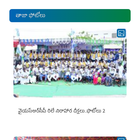
తాజా ఫోటోలు
వైయ‌స్ఆర్‌సీపీ రిలే నిరాహార దీక్షలు..ఫొటోలు 2