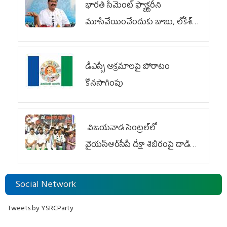
భారతి సిమెంట్ ఫ్యాక్టరీని
మూసివేయించేందుకు బాబు, లోకేశ్
కుట్ర
డీఎస్సీ అక్రమాలపై పోరాటం
కొనసాగింపు
విజయవాడ సెంట్రల్‌లో
వైయ‌స్ఆర్‌సీపీ దీక్షా శిబిరంపై దాడి
దుర్మార్గం
Social Network
Tweets by YSRCParty