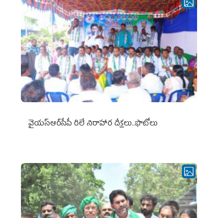
వైయ‌స్ఆర్‌సీపీ రిలే నిరాహార దీక్షలు..ఫొటోలు