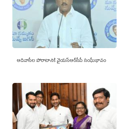
ఆదివాసీల పోరాటానికి వైయ‌స్ఆర్‌సీపీ సంఘీభావం