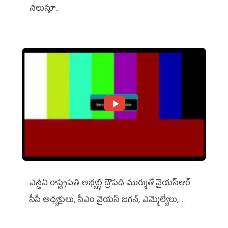
నిలుస్తూ..
ఎన్డీఏ రాష్ట్ర‌ప‌తి అభ్య‌ర్థి ద్రౌప‌ది ముర్ముతో వైయ‌స్ఆర్
సీపీ అధ్య‌క్షులు, సీఎం వైయ‌స్ జ‌గ‌న్, ఎమ్మెల్యేలు,
ఎంపీల స‌మావేశం