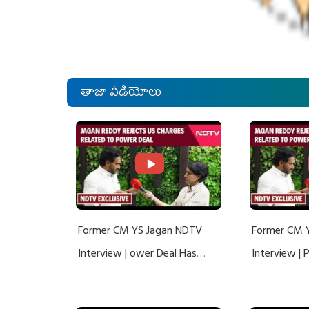
తాజా వీడియోలు
Former CM YS Jagan NDTV
Former CM 
Interview | ower Deal Has
Interview |
Nothing To Do With Adani: YS
Nothing To 
Jagan Rejects US Charges
Jagan Rejec