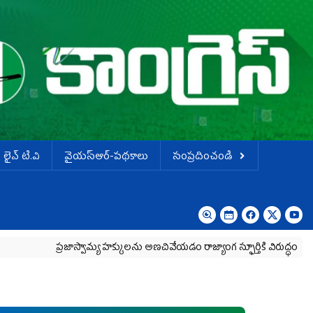
లైవ్ టి.వి
వైయస్ఆర్-పథకాలు
సంప్రదించండి
ాస్వామ్య హక్కులను అణచివేయడం రాజ్యాంగ స్ఫూర్తికి విరుద్ధం
భారతి సిమెంట్ 