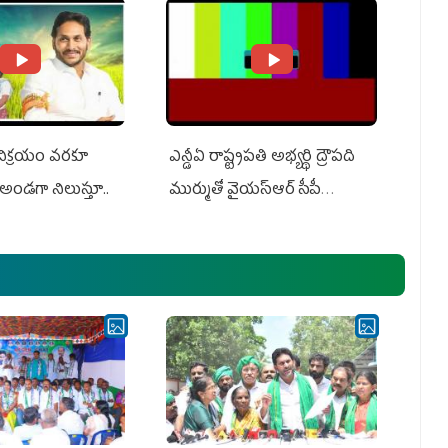
 విక్రయం వరకూ
ఎన్డీఏ రాష్ట్ర‌ప‌తి అభ్య‌ర్థి ద్రౌప‌ది
అండగా నిలుస్తూ..
ముర్ముతో వైయ‌స్ఆర్ సీపీ
అధ్య‌క్షులు, సీఎం వైయ‌స్ జ‌గ‌న్,
ఎమ్మెల్యేలు, ఎంపీల స‌మావేశం