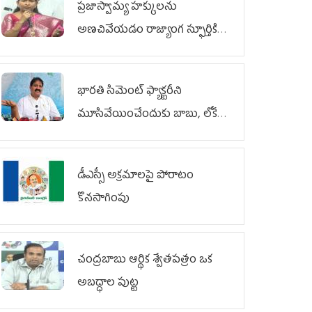
ప్రజాస్వామ్య హక్కులను
అణచివేయడం రాజ్యాంగ స్ఫూర్తికి
విరుద్ధం
భారతి సిమెంట్ ఫ్యాక్టరీని
మూసివేయించేందుకు బాబు, లోకేశ్
కుట్ర
డీఎస్సీ అక్రమాలపై పోరాటం
కొనసాగింపు
చంద్రబాబు ఆర్థిక శ్వేతపత్రం ఒక
అబద్ధాల పుట్ట