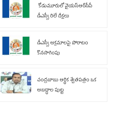
కోడుమూరులో వైయ‌స్ఆర్‌సీపీ
డీఎస్సీ రిలే దీక్షలు
డీఎస్సీ అక్రమాలపై పోరాటం
కొనసాగింపు
చంద్రబాబు ఆర్థిక శ్వేతపత్రం ఒక
అబద్ధాల పుట్ట