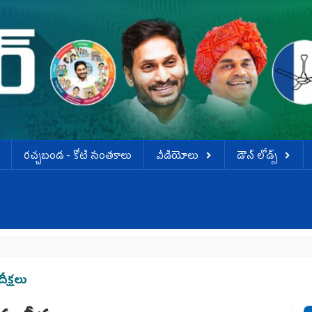
ర‌చ్చ‌బండ‌ - కోటి సంత‌కాలు
వీడియోలు
డౌన్ లోడ్స్
ప్రజ
ీక్షలు