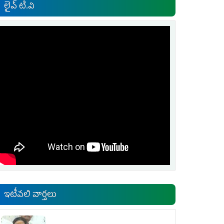
లైవ్ టి.వి
ఇటీవలి వార్తలు