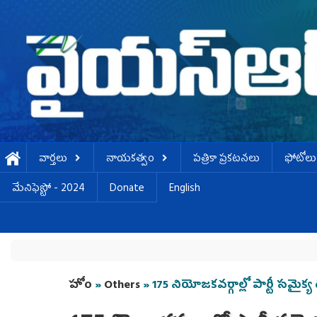
Skip to main content
వార్తలు
నాయకత్వం
పత్రికా ప్రకటనలు
ఫోటోలు
మేనిఫెస్టో - 2024
Donate
English
You are here
హోం
»
Others
» 175 నియోజకవర్గాల్లో పార్టీ సమైక్య ద