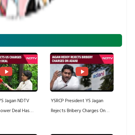
YS Jagan NDTV
YSRCP President YS Jagan
 Power Deal Has
Rejects Bribery Charges On
Do With Adani: YS
Adani, Threatens Defamation
ts US Charges
Suit Against Media Groups