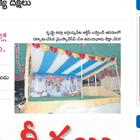
్య దీక్షలు