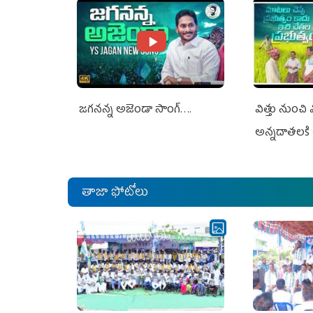
జగనన్న అజెండా సాంగ్….
విత్తు నుంచి
అన్నదాతలకి 
తాజా ఫోటోలు