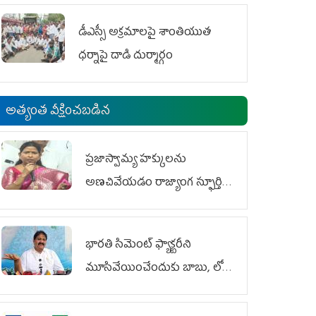
డీఎస్సీ అక్రమాలపై శాంతియుత
ధర్నాపై దాడి దుర్మార్గం
అత్యంత వీక్షించబడిన
ప్రజాస్వామ్య హక్కులను
అణచివేయడం రాజ్యాంగ స్ఫూర్తికి
విరుద్ధం
భారతి సిమెంట్ ఫ్యాక్టరీని
మూసివేయించేందుకు బాబు, లోకేశ్
కుట్ర