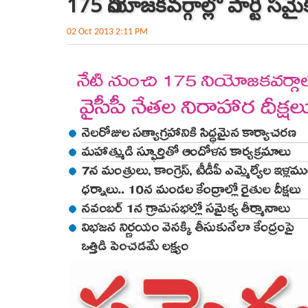
175 నియోజకవర్గాల్లో పార్టీ సమైక
02 Oct 2013 2:11 PM