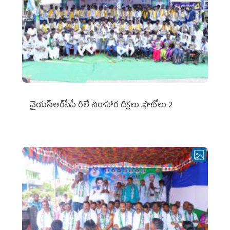
వైయ‌స్ఆర్‌సీపీ రిలే నిరాహార దీక్షలు..ఫొటోలు 2