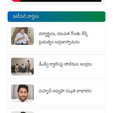
ఇటీవలి వార్తలు
విద్యార్థులు, యువత గొంతు నొక్కే
ప్రయత్నం అప్రజాస్వామికం
డీఎస్సీ ర్యాలీలపై పోలీసుల ఆంక్షలు
మహ్మద్‌ అఫ్యఫా మృతి బాధాకరం