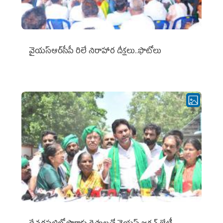
వైయ‌స్ఆర్‌సీపీ రిలే నిరాహార దీక్షలు..ఫొటోలు