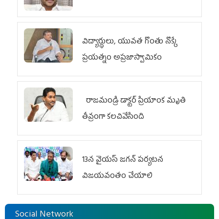
విద్యార్థులు, యువత గొంతు నొక్కే
ప్రయత్నం అప్రజాస్వామికం
రాజమండ్రి డాక్టర్‌ ప్రియాంక మృతి
తీవ్రంగా కలచివేసింది
13న వైయస్‌ జగన్‌ పర్యటన
విజయవంతం చేయాలి
Social Network