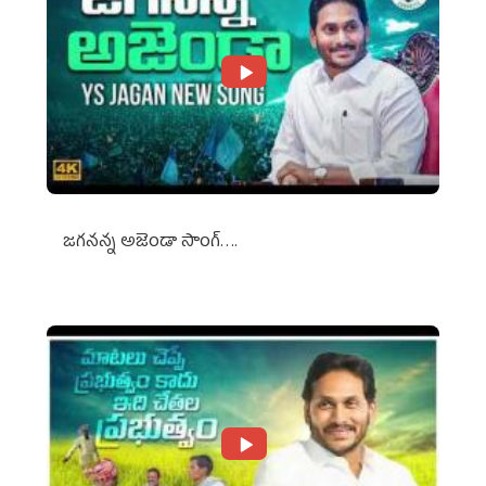
జగనన్న అజెండా సాంగ్….