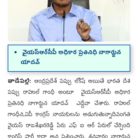
వైయ‌స్ఆర్‌సీపీ అధికార ప్రతినిధి నాగార్జున
యాదవ్
తాడేప‌ల్లి:
ఆంద్రప్రదేశ్ పప్పు లోకేష్ అయితే భారత దేశ
పప్పు రాహుల్ గాంధీ అంటూ వైయ‌స్ఆర్‌సీపీ అధికార
ప్రతినిధి నాగార్జున యాదవ్ ఎద్దేవా చేశారు. రాహుల్
గాంధీని,ఏపీ కాంగ్రెస్ నాయకులను అడుగుతున్నాదివంగత
వైయస్ రాజశేఖరరెడ్డి పేరు ఎఫ్ ఐ ఆర్ పేరులో చేర్చింది
కాంగ్రెస్ పార్టీ కాదా అని ప్ర‌శ్నించారు. శ‌నివారం నాగార్జున