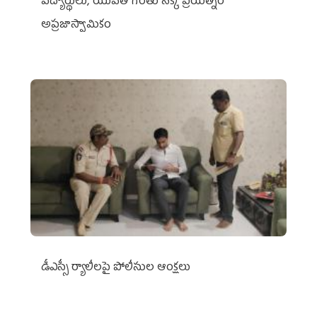
విద్యార్థులు, యువత గొంతు నొక్కే ప్రయత్నం
అప్రజాస్వామికం
డీఎస్సీ ర్యాలీలపై పోలీసుల ఆంక్షలు