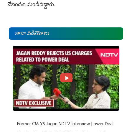
చేసింద‌ని మండిప‌డ్డారు.
తాజా వీడియోలు
Former CM YS Jagan NDTV Interview | ower Deal