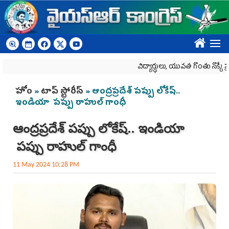
Skip to main content
????
విద్యార్థులు, యువత గొంతు నొక్కే ప్రయత్
You are here
హోం
»
టాప్ స్టోరీస్
» ఆంద్రప్రదేశ్ పప్పు లోకేష్..
ఇండియా పప్పు రాహుల్ గాంధీ
ఆంద్రప్రదేశ్ పప్పు లోకేష్.. ఇండియా
పప్పు రాహుల్ గాంధీ
11 May 2024 10:28 PM