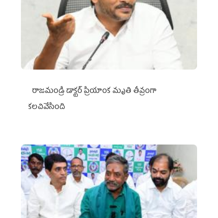
రాజమండ్రి డాక్టర్‌ ప్రియాంక మృతి తీవ్రంగా
కలచివేసింది