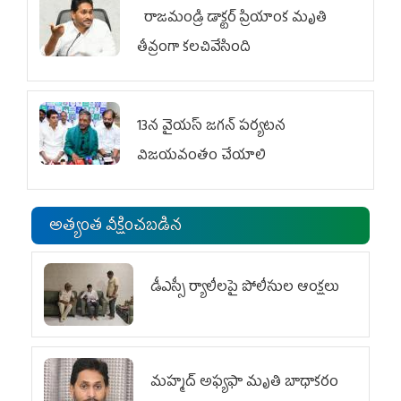
రాజమండ్రి డాక్టర్‌ ప్రియాంక మృతి
తీవ్రంగా కలచివేసింది
13న వైయస్‌ జగన్‌ పర్యటన
విజయవంతం చేయాలి
అత్యంత వీక్షించబడిన
డీఎస్సీ ర్యాలీలపై పోలీసుల ఆంక్షలు
మహ్మద్‌ అఫ్యఫా మృతి బాధాకరం