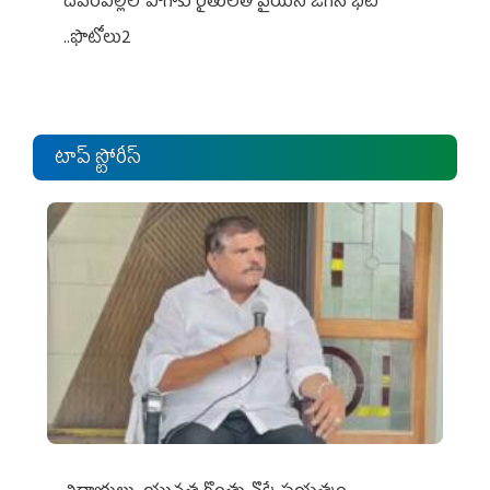
దేవరపల్లిలో పొగాకు రైతులతో వైయస్ జగన్ భేటీ
..ఫొటోలు2
టాప్ స్టోరీస్