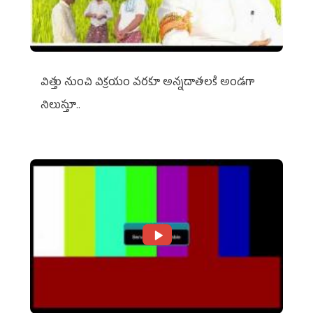
విత్తు నుంచి విక్రయం వరకూ అన్నదాతలకి అండగా
నిలుస్తూ..