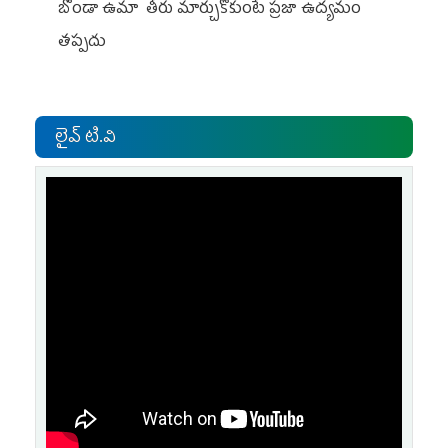
బొండా ఉమా తీరు మార్చుకోకుంటే ప్రజా ఉద్యమం
తప్పదు
లైవ్ టి.వి