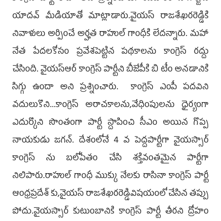
యాద‌వ్ మీడియాతో మాట్లాడారు.వైయ‌స్ రాజ‌శేఖ‌ర‌రెడ్డికి
నివాళులు అర్పించే అర్హత రాహుల్ గాంధీకి లేదన్నారు. మహా
నేత పేదలకోసం ప్రవేశపెట్టిన పథకాలను కాంగ్రెస్ రద్దు
చేసింది. వైయస్ఆర్‌ కాంగ్రెస్ పార్టీని బీజేపీకి బి టీం అనడానికి
సిగ్గు ఉందా అని ప్ర‌శ్నించారు. కాంగ్రెస్ ఎంపీ పదవిని
వదులుకొని...కాంగ్రెస్ అరాచకాలను,వేధింపులను ధైర్యంగా
ఎదుర్కొని సొంతంగా పార్టీ స్దాపించి సీఎం అయిన గొప్ప
నాయకుడు జగన్. దేశంలోనే 4 వ పెద్దపార్టీగా వైయస్సార్
కాంగ్రెస్ ను బలోపేతం చేసి శక్తివంతమైన పార్టీగా
నిలిపారు.రాహుల్ గాంధీ ముక్కు నేలకు రాసినా కాంగ్రెస్ పార్టీ
ఆంధ్రప్రదేశ్ కు,వైయస్ రాజశేఖరరెడ్డివిషయంలో చేసిన తప్పు
పోదు.వైయస్సార్ కుటుంబానికి కాంగ్రెస్ పార్టీ తీరని ద్రోహం