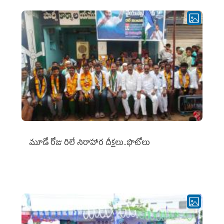
మూడో రోజు రిలే నిరాహార దీక్షలు..ఫొటోలు