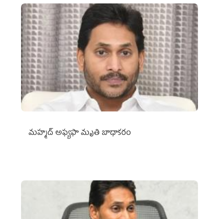
మహ్మద్‌ అఫ్యఫా మృతి బాధాకరం