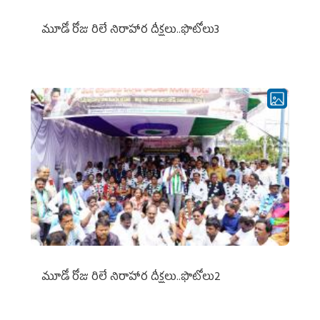
మూడో రోజు రిలే నిరాహార దీక్షలు..ఫొటోలు3
మూడో రోజు రిలే నిరాహార దీక్షలు..ఫొటోలు2