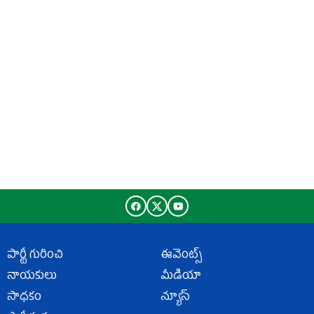
పార్టీ గురించి
ఈవెంట్స్
నాయకులు
మీడియా
సాధకం
న్యూస్