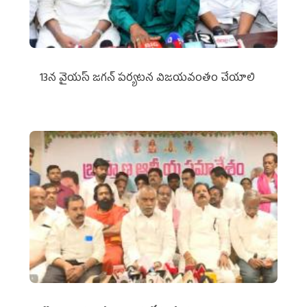
13న వైయస్‌ జగన్‌ పర్యటన విజయవంతం చేయాలి