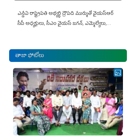
ఎన్డీఏ రాష్ట్ర‌ప‌తి అభ్య‌ర్థి ద్రౌప‌ది ముర్ముతో వైయ‌స్ఆర్
సీపీ అధ్య‌క్షులు, సీఎం వైయ‌స్ జ‌గ‌న్, ఎమ్మెల్యేలు,
ఎంపీల స‌మావేశం
తాజా ఫోటోలు