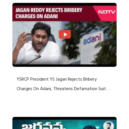
YSRCP President YS Jagan Rejects Bribery
Charges On Adani, Threatens Defamation Suit
Against Media Groups