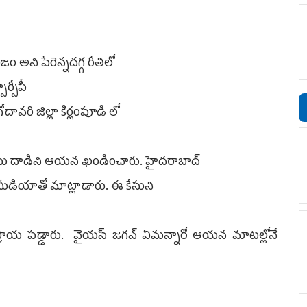
ిజం అని పేరెన్నదగ్గ రీతిలో
ర్సీపీ
ావరి జిల్లా కిర్లంపూడి లో
ీసు దాడిని ఆయన ఖండించారు. హైదరాబాద్
 మీడియాతో మాట్లాడారు. ఈ కేసుని
భిప్రాయ పడ్డారు. వైయస్ జగన్ ఏమన్నారో ఆయన మాటల్లోనే