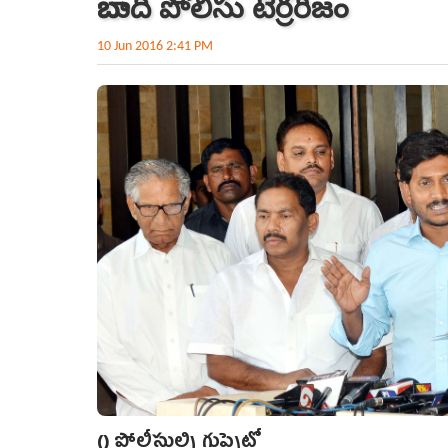
బాబుది పోలీసు టెర్రరిజం
10 Jun 2016 2:41 PM
() పోలీసుల్ని గుప్పెట్లో