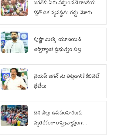
జగన్‌కు పేరు వస్తుందనే రాజకీయ
కక్షతో దిశ వ్య‌వ‌స్థ‌ను రద్దు చేశారు
కృష్ణా మిల్క్‌ యూనియన్‌
నిర్వీర్యానికి ప్రభుత్వం కుట్ర
వైయ‌స్ జగన్‌ ను తిట్టడానికే కేబినెట్‌
భేటీలు
దిశ బిల్లు ఉపసంహరణకు
వ్యతిరేకంగా రాష్ట్రవ్యాప్తంగా
వైయ‌స్ఆర్‌సీపీ మహిళా విభాగం