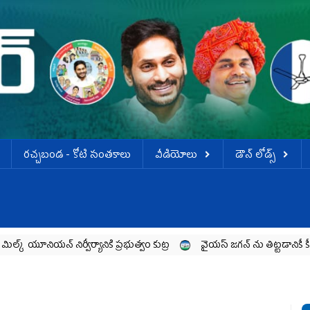
ర‌చ్చ‌బండ‌ - కోటి సంత‌కాలు
వీడియోలు
డౌన్ లోడ్స్
‌ నిర్వీర్యానికి ప్రభుత్వం కుట్ర
వైయ‌స్ జగన్‌ ను తిట్టడానికే కేబినెట్‌ భేటీలు