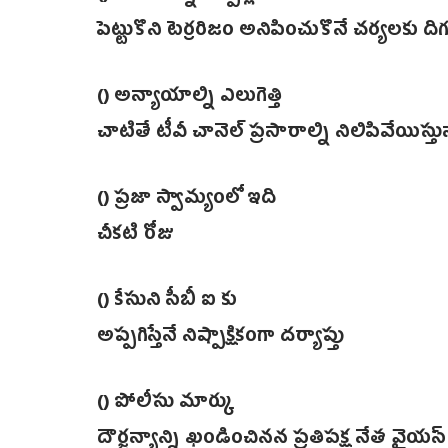
పెట్టుకొని టెర్రరిజం అనిపించుకొనే చర్యలకు ది
() అన్యాయాల్ని ఎలుగెత్తి
చాటితే టీవీ చానెల్ ప్రసారాల్ని నిలిపివేయిస్తు
() ప్రజా స్వామ్యంలో ఇది
చీకటి రోజు
() కేసుని సీబీ ఐ కు
అప్పగిస్తేనే నిష్పాక్షికంగా దర్యాప్తు
() పోలీసు మార్కు
దౌర్జన్యాన్ని ఖండించినన ప్రతిపక్ష నేత వైయస