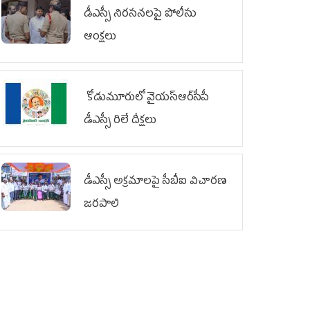
డీఎస్సీ నిరసనలపై పోలీసు
ఆంక్షలు
కోడుమూరులో వైయ‌స్ఆర్‌సీపీ
డీఎస్సీ రిలే దీక్షలు
డీఎస్సీ అక్రమాలపై సీబీఐ విచారణ
జరపాలి