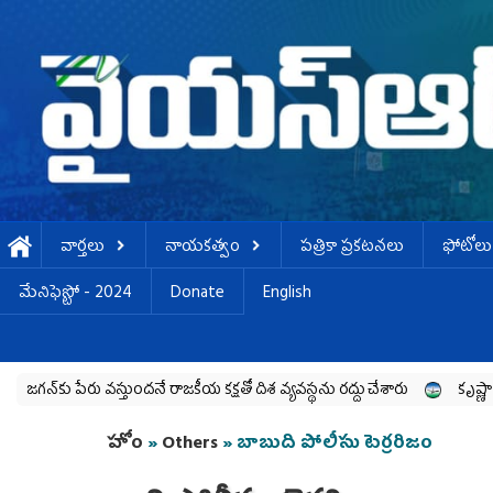
Skip to main content
వార్తలు
నాయకత్వం
పత్రికా ప్రకటనలు
ఫోటోలు
మేనిఫెస్టో - 2024
Donate
English
ు వస్తుందనే రాజకీయ కక్షతో దిశ వ్య‌వ‌స్థ‌ను రద్దు చేశారు
కృష్ణా మిల్క్‌ యూనియన్
You are here
హోం
»
Others
» బాబుది పోలీసు టెర్రరిజం