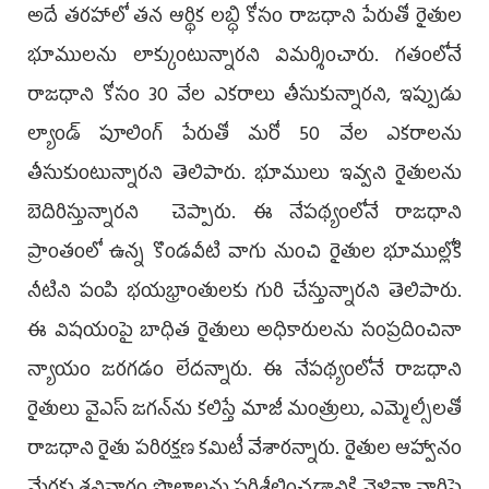
అదే తరహాలో తన ఆర్థిక లబ్ధి కోసం రాజధాని పేరుతో రైతుల
భూములను లాక్కుంటున్నారని విమర్శించారు. గతంలోనే
రాజధాని కోసం 30 వేల ఎకరాలు తీసుకున్నారని, ఇప్పుడు
ల్యాండ్‌ పూలింగ్‌ పేరుతో మరో 50 వేల ఎకరాలను
తీసుకుంటున్నారని తెలిపారు. భూములు ఇవ్వని రైతులను
బెదిరిస్తున్నారని చెప్పారు. ఈ నేపథ్యంలోనే రాజధాని
ప్రాంతంలో ఉన్న కొండవీటి వాగు నుంచి రైతుల భూముల్లోకి
నీటిని పంపి భయభ్రాంతులకు గురి చేస్తున్నారని తెలిపారు.
ఈ విషయంపై బాధిత రైతులు అధికారులను సంప్రదించినా
న్యాయం జరగడం లేదన్నారు. ఈ నేపథ్యంలోనే రాజధాని
రైతులు వైఎస్‌ జగన్‌ను కలిస్తే మాజీ మంత్రులు, ఎమ్మెల్సీలతో
రాజధాని రైతు పరిరక్షణ కమిటీ వేశారన్నారు. రైతుల ఆహ్వానం