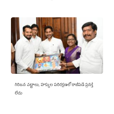
గిరిజన చట్టాలు, హక్కుల పరిరక్షణలో రాజీపడే ప్రసక్తే
లేదు