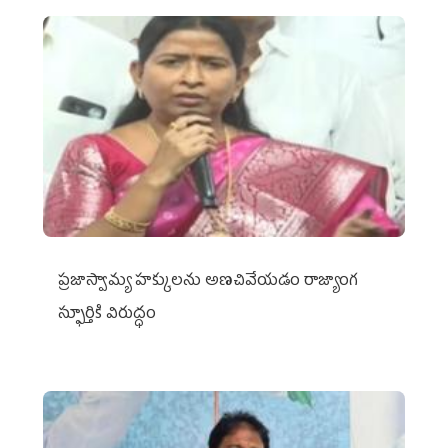
ప్రజాస్వామ్య హక్కులను అణచివేయడం రాజ్యాంగ
స్ఫూర్తికి విరుద్ధం