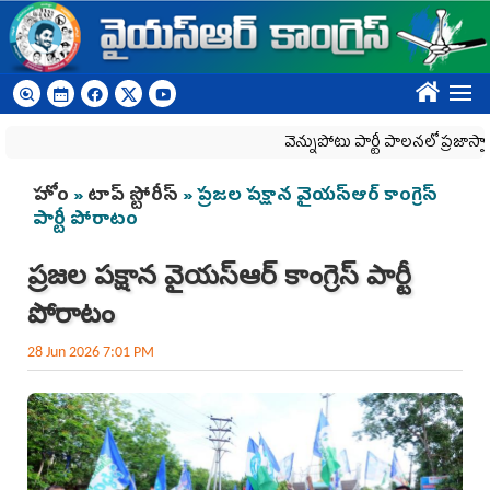
Skip to main content
????
వెన్నుపోటు పార్టీ పాలనలో ప్రజాస్వామ్యం ఖూ
You are here
హోం
»
టాప్ స్టోరీస్
» ప్రజల పక్షాన వైయ‌స్‌ఆర్‌ కాంగ్రెస్‌
పార్టీ పోరాటం
ప్రజల పక్షాన వైయ‌స్‌ఆర్‌ కాంగ్రెస్‌ పార్టీ
పోరాటం
28 Jun 2026 7:01 PM