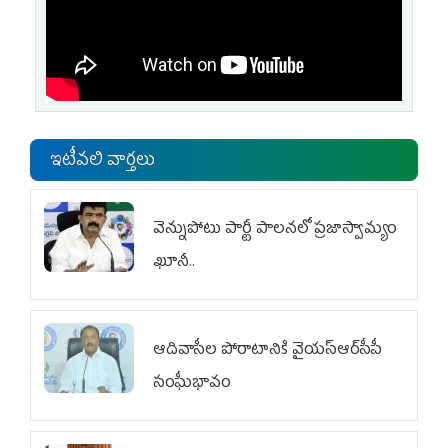
ఇటీవలి వార్తలు
వెన్నుపోటు పార్టీ పాలనలో ప్రజాస్వామ్యం
ఖూనీ..
ఆదివాసీల పోరాటానికి వైయ‌స్ఆర్‌సీపీ
సంఘీభావం