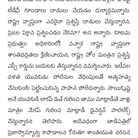
మేరకు శనివారం పొలాలను పరిశీలించడానికి వెళ్లినా వారిపై
టీడీపీ గూండాలు దాడులు చేయడం దుర్మార్గమన్నారు.
రాష్ట్ర వ్యాప్తంగా ఎవరైనా ప్రశ్నిస్తే దాడులు చేస్తున్నారని,
ప్రజల పక్షాన ప్రశ్నించడం నేరమా? అని అన్నారు. కూటమి
ప్రభుత్వం అధికారంలోకి వచ్చాక రాష్ట్ర వ్యాప్తంగా
శాంతిభద్రతలు క్షిణించాయని, రాష్ట్ర హోం మంత్రిని ప్రశ్నిస్తే
ఎస్సీ కార్డును బయటకు తీస్తున్నారని విమర్శించారు. ఇటీవల
దళిత యువకుడు పోలీసుల వేధింపులతో ఆత్మహత్య
చేసుకుంటే పట్టించుకున్న పాపాన పోలేదన్నారు. సాయికృష్ణ
అనే యువకుడి లాకప్‌ డెత్‌ గురించి తాము మాట్లాడితే వాళ్లు
మాత్రం మేకప్‌ గురించి మాట్లాడి డైవర్షన్‌ పాలిటిక్స్‌
చేస్తున్నారని తెలిపారు. అదేవిధంగా తాడిపత్రిలో
ప్రజాస్వామ్యాన్ని కాపాడాలని కోరుతూ శాంతియుత నిరసన