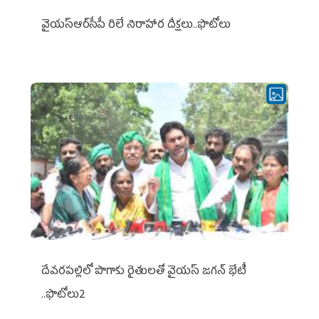
వైయ‌స్ఆర్‌సీపీ రిలే నిరాహార దీక్షలు..ఫొటోలు
దేవరపల్లిలో పొగాకు రైతులతో వైయస్ జగన్ భేటీ
..ఫొటోలు2