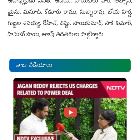
ఉపాధ్యక్షుడు వినీత్, ఉదయ్, నాయకులు హరి, అబ్బాస్,
మైను, మసూద్, కోడూరు రాము, సుబ్బారావు, బోయ హర్ష,
గుజ్జల శివయ్య, రోహిత్, విష్ణు, సాయికుమార్, సాకే కుమార్,
హిమకర్‌ సాయి, ఆకాష్‌ తదితరులు పాల్గొన్నారు.
తాజా వీడియోలు