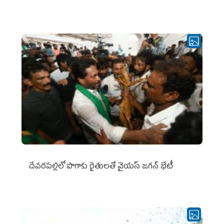
దేవరపల్లిలో పొగాకు రైతులతో వైయస్ జగన్ భేటీ