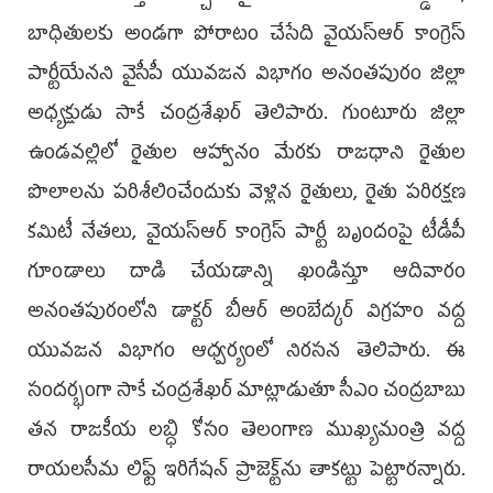
బాధితులకు అండగా పోరాటం చేసేది వైయ‌స్‌ఆర్‌ కాంగ్రెస్‌
పార్టీయేనని వైసీపీ యువజన విభాగం అనంతపురం జిల్లా
అధ్యక్షుడు సాకే చంద్రశేఖర్‌ తెలిపారు. గుంటూరు జిల్లా
ఉండవల్లిలో రైతుల ఆహ్వానం మేరకు రాజధాని రైతుల
పొలాలను పరిశీలించేందుకు వెళ్లిన రైతులు, రైతు పరిరక్షణ
కమిటీ నేతలు, వైయ‌స్‌ఆర్‌ కాంగ్రెస్‌ పార్టీ బృందంపై టీడీపీ
గూండాలు దాడి చేయడాన్ని ఖండిస్తూ ఆదివారం
అనంతపురంలోని డాక్టర్‌ బీఆర్‌ అంబేద్కర్‌ విగ్రహం వద్ద
యువజన విభాగం ఆధ్వర్యంలో నిరసన తెలిపారు. ఈ
సందర్భంగా సాకే చంద్రశేఖర్‌ మాట్లాడుతూ సీఎం చంద్రబాబు
తన రాజకీయ లబ్ధి కోసం తెలంగాణ ముఖ్యమంత్రి వద్ద
రాయలసీమ లిఫ్ట్‌ ఇరిగేషన్‌ ప్రాజెక్ట్‌ను తాకట్టు పెట్టారన్నారు.