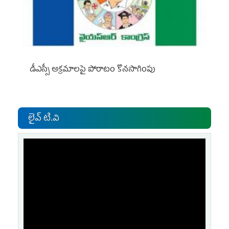
డీఎస్సీ అక్రమాలపై పోరాటం కొనసాగింపు
లైవ్ టి.వి