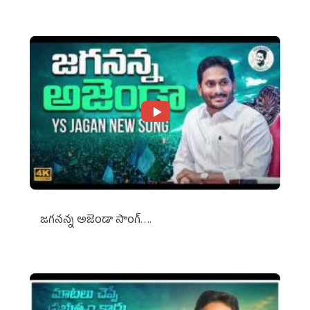
జగనన్న అజెండా సాంగ్….