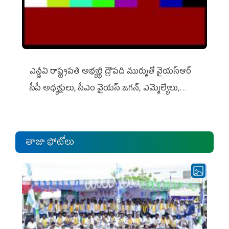
ఎన్డీఏ రాష్ట్ర‌ప‌తి అభ్య‌ర్థి ద్రౌప‌ది ముర్ముతో వైయ‌స్ఆర్
సీపీ అధ్య‌క్షులు, సీఎం వైయ‌స్ జ‌గ‌న్, ఎమ్మెల్యేలు,
ఎంపీల స‌మావేశం
తాజా ఫోటోలు