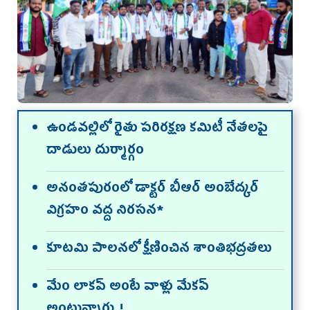
ఉండవల్లిలో రైతు పరిరక్షణ కమిటీ నేతలపై
దాడులు దుర్మార్గం
అనంతపురంలో డాక్టర్‌ బీఆర్‌ అంబేద్కర్‌
విగ్రహం వద్ద నిరసన*
కూటమి పాలనలో క్షీణించిన శాంతిభద్రతలు
మేం లాకప్‌ అంటే వాళ్లు మేకప్‌
అంటున్నారు..!