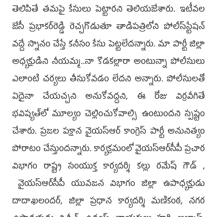
తెలిపితే తమపై కేసులు పెట్టారని తెలియజేశారు. ఇటీవల
జేసీ ప్రభాకర్‌రెడ్డి రెచ్చగొడుతూ తాడిపత్రిలోని పోలీస్‌స్టేషన్‌
వద్దే స్నానం చేస్తే కనీసం కేసు పెట్టలేదన్నారు. మా పార్టీ జిల్లా
అధ్యక్షుడిని నీయమ్మ..నా కొడకల్లారా అంటున్నా పోలీసులు
ఎలాంటి చర్యలు తీసుకోవడం లేదని అన్నారు. పోలీసులతో
ఏదైనా చేయచ్చని అనుకోవద్దని, ఈ రోజు విర్రవీగితే
భవిష్యత్‌లో మూల్యం చెల్లించుకోవాల్సి ఉంటుందని స్పష్టం
చేశారు. ప్రజల పక్షాన వైయ‌స్‌ఆర్‌ కాంగ్రెస్‌ పార్టీ అనునిత్యం
పోరాటం చేస్తుందన్నారు. కార్యక్రమంలో వైయ‌స్ఆర్‌సీపీ ప్రచార
విభాగం రాష్ట్ర సంయుక్త కార్యదర్శి కల్లు రమేష్ గౌడ్ ,
వైయ‌స్ఆర్‌సీపీ యువజన విభాగం జిల్లా ఉపాధ్యక్షుడు
దాదాఖలందర్, జిల్లా ప్రధాన కార్యదర్శి మణికంఠ, నగర