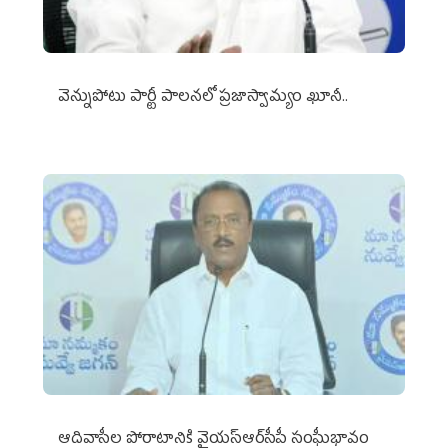
వెన్నుపోటు పార్టీ పాలనలో ప్రజాస్వామ్యం ఖూనీ..
ఆదివాసీల పోరాటానికి వైయ‌స్ఆర్‌సీపీ సంఘీభావం