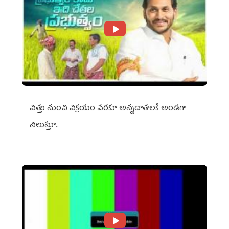
విత్తు నుంచి విక్రయం వరకూ అన్నదాతలకి అండగా
నిలుస్తూ..