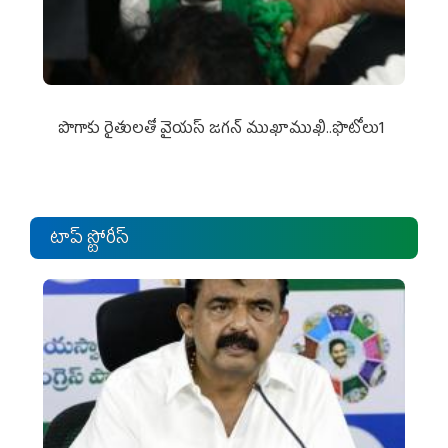
పొగాకు రైతుల‌తో వైయ‌స్ జ‌గ‌న్ ముఖాముఖి..ఫొటోలు1
టాప్ స్టోరీస్