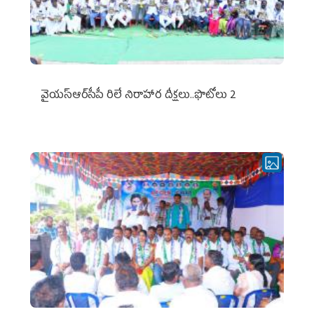
వైయ‌స్ఆర్‌సీపీ రిలే నిరాహార దీక్షలు..ఫొటోలు 2