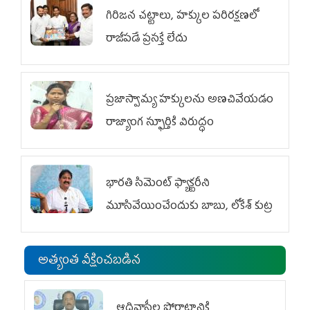
గిరిజన చట్టాలు, హక్కుల పరిరక్షణలో
రాజీపడే ప్రసక్తే లేదు
ప్రజాస్వామ్య హక్కులను అణచివేయడం
రాజ్యాంగ స్ఫూర్తికి విరుద్ధం
భారతి సిమెంట్ ఫ్యాక్టరీని
మూసివేయించేందుకు బాబు, లోకేశ్ కుట్ర
అత్యంత వీక్షించబడిన
ఆదివాసీల పోరాటానికి