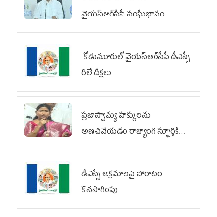
వైయ‌స్ఆర్‌సీపీ సంఘీభావం
కోడుమూరులో వైయ‌స్ఆర్‌సీపీ డీఎస్సీ
రిలే దీక్షలు
ప్రజాస్వామ్య హక్కులను
అణచివేయడం రాజ్యాంగ స్ఫూర్తికి
విరుద్ధం
డీఎస్సీ అక్రమాలపై పోరాటం
కొనసాగింపు