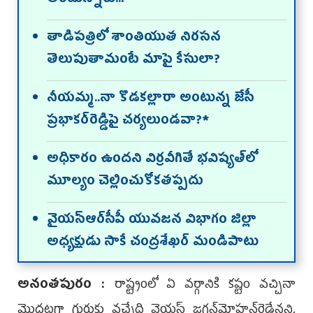
తాడిపత్రిలో శాంతియుత నిరసన
తెలుపుతామంటే మాపై కేసులా?
నీయమ్మ..నా కొడకల్లారా అంటున్న జేసీ
ప్రభాకర్‌రెడ్డిపై చర్యలుండవా?*
అధికారం ఉందని విర్రవీగితే భవిష్యత్‌లో
మూల్యం చెల్లించుకోకతప్పదు
వైయ‌స్ఆర్‌సీపీ యువజన విభాగం జిల్లా
అధ్యక్షుడు సాకే చంద్రశేఖర్‌ మండిపాటు
అనంతపురం :
రాష్ట్రంలో ఏ వర్గానికి కష్టం వచ్చినా
మొదటగా గుర్తుకు వచ్చేది వైయ‌స్‌ జగన్‌మోహన్‌రెడ్డేనని,