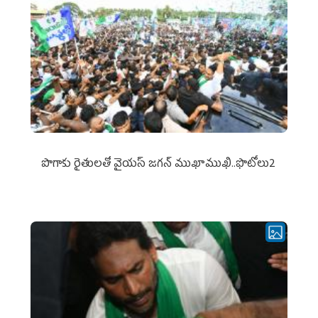
పొగాకు రైతుల‌తో వైయ‌స్ జ‌గ‌న్ ముఖాముఖి..ఫొటోలు2