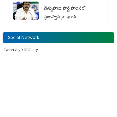
వెన్నుపోటు పార్టీ పాలనలో
ప్రజాస్వామ్యం ఖూనీ..
Social Network
Tweets by YSRCParty