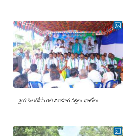
వైయ‌స్ఆర్‌సీపీ రిలే నిరాహార దీక్షలు..ఫొటోలు