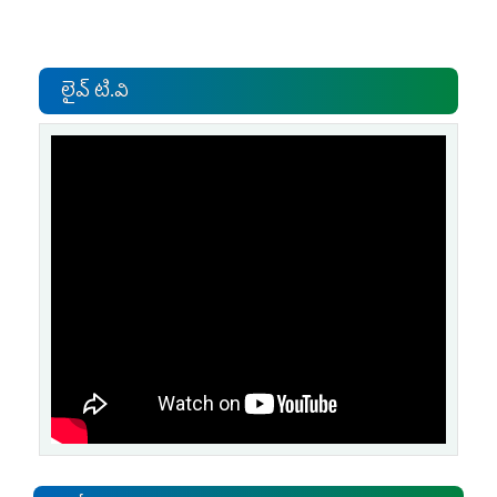
లైవ్ టి.వి