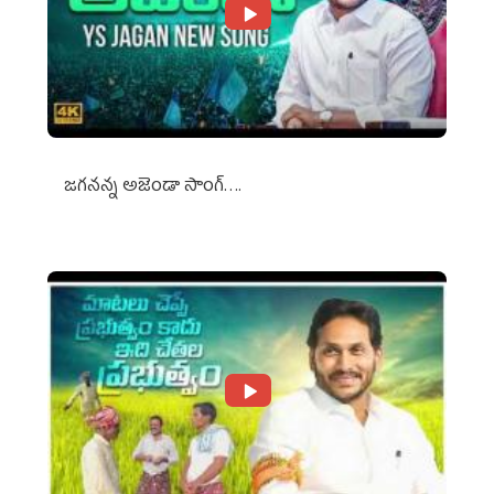
జగనన్న అజెండా సాంగ్….