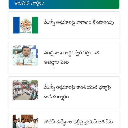
ఇటీవలి వార్తలు
డీఎస్సీ అక్రమాలపై పోరాటం కొనసాగింపు
చంద్రబాబు ఆర్థిక శ్వేతపత్రం ఒక
అబద్ధాల పుట్ట
డీఎస్సీ అక్రమాలపై శాంతియుత ధర్నాపై
దాడి దుర్మార్గం
పోలీస్ ఉద్యోగాల భర్తీపై వైయస్ జగన్‌ను