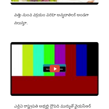
విత్తు నుంచి విక్రయం వరకూ అన్నదాతలకి అండగా
నిలుస్తూ..
ఎన్డీఏ రాష్ట్ర‌ప‌తి అభ్య‌ర్థి ద్రౌప‌ది ముర్ముతో వైయ‌స్ఆర్