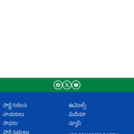
పార్టీ గురించి
ఈవెంట్స్
నాయకులు
మీడియా
సాధకం
న్యూస్
పార్టీ సభ్యులు