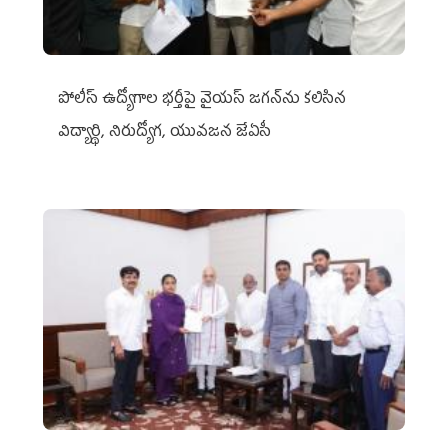
పోలీస్ ఉద్యోగాల భర్తీపై వైయస్ జగన్‌ను కలిసిన
విద్యార్థి, నిరుద్యోగ, యువజన జేఏసీ