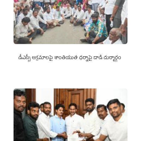
డీఎస్సీ అక్రమాలపై శాంతియుత ధర్నాపై దాడి దుర్మార్గం