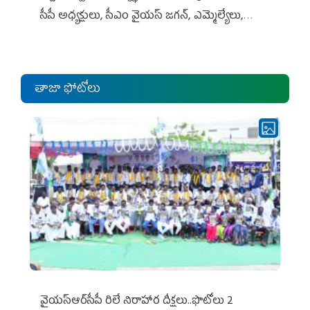
సీపీ అధ్య‌క్షులు, సీఎం వైయ‌స్ జ‌గ‌న్, ఎమ్మెల్యేలు,
ఎంపీల స‌మావేశం
తాజా ఫోటోలు
వైయ‌స్ఆర్‌సీపీ రిలే నిరాహార దీక్షలు..ఫొటోలు 2