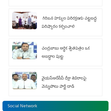
గిరిజన హక్కుల పరిరక్షణకు చట్టబద్ధ
పరిష్కారం కల్పించాలి
చంద్రబాబు ఆర్థిక శ్వేతపత్రం ఒక
అబద్ధాల పుట్ట
వైయ‌స్ఆర్‌సీపీ దీక్షా శిబిరాలపై
వెన్నుపోటు పార్టీ దాడి
Social Network