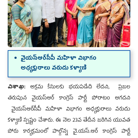
వైయ‌స్ఆర్‌సీపీ మ‌హిళా విభాగం
అధ్య‌క్షురాలు వ‌రుదు క‌ళ్యాణి
విశాఖ‌:
అక్ర‌మ కేసుల‌కు భ‌య‌ప‌డేది లేద‌ని, ప్రజల
తరుపున వైయ‌స్ఆర్‌ కాంగ్రెస్ పార్టీ పోరాటం ఆగద‌ని
వైయ‌స్ఆర్‌సీపీ మ‌హిళా విభాగం అధ్య‌క్షురాలు వ‌రుదు
క‌ళ్యాణి స్ప‌ష్టం చేశారు. ఈ నెల 23వ తేదీన జరిగిన యువత
పోరు కార్యక్రమంలో పాల్గొన్న వై.యస్.ఆర్ కాంగ్రెస్ పార్టీ