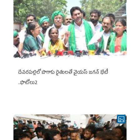
దేవరపల్లిలో పొగాకు రైతులతో వైయస్ జగన్ భేటీ
..ఫొటోలు2