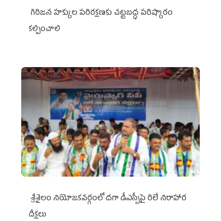
గిరిజన హక్కుల పరిరక్షణకు చట్టబద్ధ పరిష్కారం
కల్పించాలి
శ్రీశైలం నియోజకవర్గంలో దగా డీఎస్సీపై రిలే నిరాహార
దీక్షలు