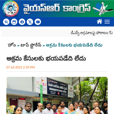
Skip to main content
????
డీఎస్సీ అక్రమాలపై పోరాటం కొనసాగిం
You are here
హోం
»
టాప్ స్టోరీస్
» అక్రమ కేసుల‌కు భ‌య‌ప‌డేది లేదు
అక్రమ కేసుల‌కు భ‌య‌ప‌డేది లేదు
07 Jul 2025 2:35 PM