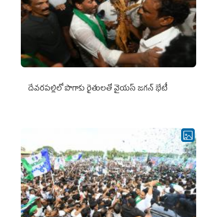
దేవరపల్లిలో పొగాకు రైతులతో వైయస్ జగన్ భేటీ