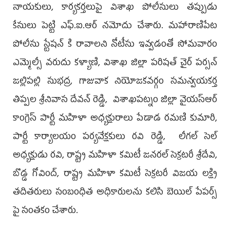
నాయకులు, కార్యకర్తలుపై విశాఖ పోలీసులు తప్పుడు
కేసులు పెట్టి ఎఫ్.ఐ.ఆర్ నమోదు చేశారు. మహారాణిపేట
పోలీసు స్టేష‌న్‌ కి రావాలని నోటీసు ఇవ్వ‌డంతో సోమ‌వారం
ఎమ్మెల్సీ వ‌రుదు క‌ళ్యాణి, విశాఖ జిల్లా పరిషత్ చైర్ పర్సన్
జల్లిపల్లి సుభద్ర, గాజువాక నియోజకవర్గం సమన్వయకర్త
తిప్పల శ్రీనివాస దేవన్ రెడ్డి, విశాఖపట్నం జిల్లా వైయ‌స్ఆర్
కాంగ్రెస్ పార్టీ మహిళా అధ్యక్షురాలు పేడాడ రమణి కుమారి,
పార్టీ కార్యాలయం పర్యవేక్షకులు రవి రెడ్డి, లీగల్ సెల్
అధ్య‌క్షుడు రవి, రాష్ట్ర మహిళా కమిటీ జనరల్ సెక్రటరీ శ్రీదేవి,
బొడ్డ గోవింద్, రాష్ట్ర మహిళా కమిటీ సెక్రటరీ విజయ లక్ష్మి
తదితరులు సంబంధిత అధికారులను కలిసి బెయిల్ పేపర్స్
పై సంతకం చేశారు.