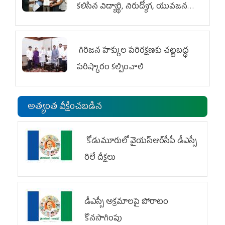
కలిసిన విద్యార్థి, నిరుద్యోగ, యువజన
జేఏసీ
గిరిజన హక్కుల పరిరక్షణకు చట్టబద్ధ
పరిష్కారం కల్పించాలి
అత్యంత వీక్షించబడిన
కోడుమూరులో వైయ‌స్ఆర్‌సీపీ డీఎస్సీ
రిలే దీక్షలు
డీఎస్సీ అక్రమాలపై పోరాటం
కొనసాగింపు