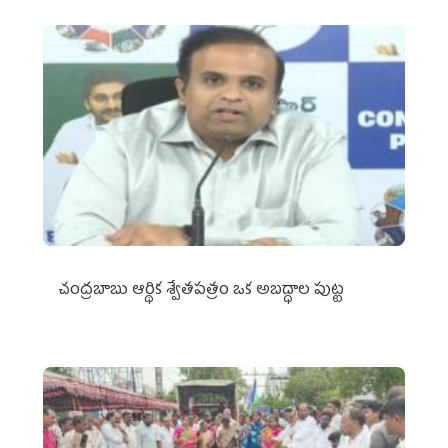
చంద్రబాబు ఆర్థిక శ్వేతపత్రం ఒక అబద్ధాల పుట్ట