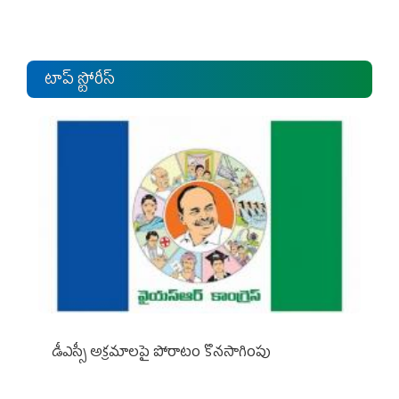
టాప్ స్టోరీస్
డీఎస్సీ అక్రమాలపై పోరాటం కొనసాగింపు