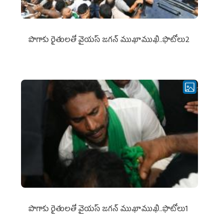
పొగాకు రైతుల‌తో వైయ‌స్ జ‌గ‌న్ ముఖాముఖి..ఫొటోలు2
పొగాకు రైతుల‌తో వైయ‌స్ జ‌గ‌న్ ముఖాముఖి..ఫొటోలు1