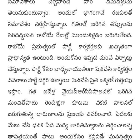
స‌మావేశాలు నిర్వ‌హించి వారి స‌మ‌స్య‌ల‌ను
తెలుసుకుంటున్నాం. అందులో భాగంగానే ర‌జ‌కుల‌తో
స‌మావేశం నిర్వ‌హిస్తున్నాం. గ‌తంలో జ‌రిగిన త‌ప్పుల‌ను
సరిదిద్దుకుని రాబోయే రోజుల్లో ముందుకెళ్ల‌డం జ‌రుగుతోంది.
రాబోయే ప్ర‌భుత్వంలో పార్టీ కార్య‌క‌ర్త‌ల‌కు ఖ‌చ్చితంగా
ప్రాధాన్య‌త ఉంటుంది. అందుకోసం ఇప్ప‌టి నుంచే ఏర్పాట్లు
చేస్తున్నాం. పార్టీ కోసం బాధ్య‌తాయుతంగా ప‌నిచేసే కార్య‌క‌ర్త‌ల
వివ‌రాలు పార్టీ ద‌గ్గ‌ర ఉన్నాయి. ప‌నిచేసే ప్ర‌తి ఒక్క‌రికీ గుర్తింపు
ఇస్తాం. గ‌త ఐదేళ్ల వైయ‌స్ఆర్‌సీపీపాల‌నలో జ‌రిగిన
మంచితోపాటు రెండేళ్లుగా కూట‌మి చీక‌టి పాల‌న‌లో
జ‌రుగుతున్న దారుణాల‌ను ప్ర‌జ‌ల‌కు వివ‌రించాలి. పేద‌ల‌కు
మేలు చేసి ధ‌నిక పేద మ‌ధ్య తార‌త‌మ్యాల‌ను త‌గ్గించాల‌న్న
తాప‌త్ర‌యంతో పాటు అందుకోసం క‌ష్ట‌ప‌డే మ‌న‌స్త‌త్వం