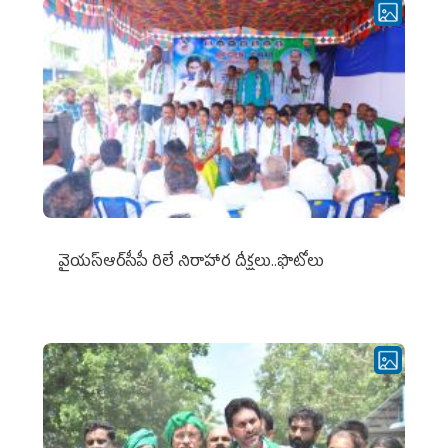
వైయ‌స్ఆర్‌సీపీ రిలే నిరాహార దీక్షలు..ఫొటోలు