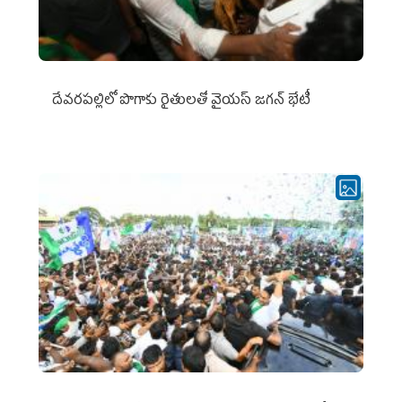
దేవరపల్లిలో పొగాకు రైతులతో వైయస్ జగన్ భేటీ