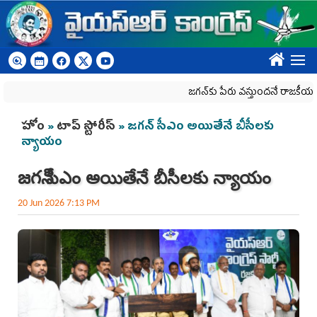
Skip to main content
????
జగన్‌కు పేరు వస్తుందనే రాజకీయ కక్షతో దిశ వ్య
You are here
హోం
»
టాప్ స్టోరీస్
» జ‌గ‌న్ సీఎం అయితేనే బీసీల‌కు
న్యాయం
జ‌గ‌న్ సీఎం అయితేనే బీసీల‌కు న్యాయం
20 Jun 2026 7:13 PM