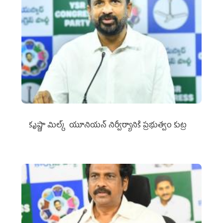
కృష్ణా మిల్క్‌ యూనియన్‌ నిర్వీర్యానికి ప్రభుత్వం కుట్ర