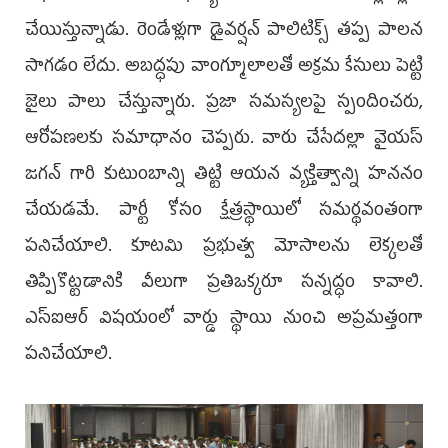
చేయిస్తున్నాడు. రెండేళ్లుగా డైవ‌ర్ష‌న్ పాలిటిక్స్ త‌ప్ప పాల‌న
సాగ‌డం లేదు. అబ‌ద్ధ‌పు వాంగ్మూలాల‌తో అక్ర‌మ కేసులు పెట్టి
జైలు పాలు చేస్తున్నారు. ప్ర‌జా స‌మ‌స్య‌ల‌పై స్పందించ‌రు,
ఆరోప‌ణ‌ల‌కు స‌మాధానం చెప్ప‌రు. వారు చేసేద‌ల్లా వైయ‌స్
జ‌గ‌న్ గారి కుటుంబాన్ని తిట్టి ఆయ‌న వ్య‌క్తిత్వాన్ని హ‌న‌నం
చేయ‌డ‌మే. పార్టీ కోసం క్షేత్ర‌స్థాయిలో స‌మ‌ర్థ‌వంతంగా
ప‌నిచేయాలి. కూట‌మి ప్ర‌భుత్వ మోసాల‌ను లెక్క‌ల‌తో
తిప్పికొట్ట‌డానికి వీలుగా ప్ర‌తిఒక్క‌రూ స‌న్న‌ద్ధం కావాలి.
ఎస్ఐఆర్ విష‌యంలో వార్డు స్థాయి నుంచి అప్ర‌మ‌త్తంగా
ప‌నిచేయాలి.