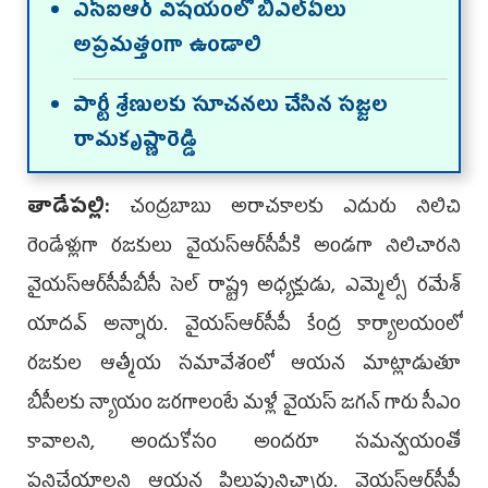
ఎస్ఐఆర్ విష‌యంలో బీఎల్ఏలు
అప్ర‌మ‌త్తంగా ఉండాలి
పార్టీ శ్రేణుల‌కు సూచ‌న‌లు చేసిన స‌జ్జ‌ల
రామ‌కృష్ణారెడ్డి
తాడేప‌ల్లి:
చంద్ర‌బాబు అరాచకాల‌కు ఎదురు నిలిచి
రెండేళ్లుగా ర‌జ‌కులు వైయ‌స్ఆర్‌సీపీకి అండ‌గా నిలిచార‌ని
వైయ‌స్ఆర్‌సీపీబీసీ సెల్ రాష్ట్ర అధ్య‌క్షుడు, ఎమ్మెల్సీ ర‌మేశ్
యాద‌వ్ అన్నారు. వైయ‌స్ఆర్‌సీపీ కేంద్ర కార్యాలయంలో
రజకుల ఆత్మీయ సమావేశంలో ఆయ‌న మాట్లాడుతూ
బీసీల‌కు న్యాయం జ‌ర‌గాలంటే మళ్లీ వైయ‌స్ జ‌గ‌న్ గారు సీఎం
కావాల‌ని, అందుకోసం అంద‌రూ స‌మ‌న్వ‌యంతో
ప‌నిచేయాల‌ని ఆయ‌న పిలుపునిచ్చారు. వైయ‌స్ఆర్‌సీపీ