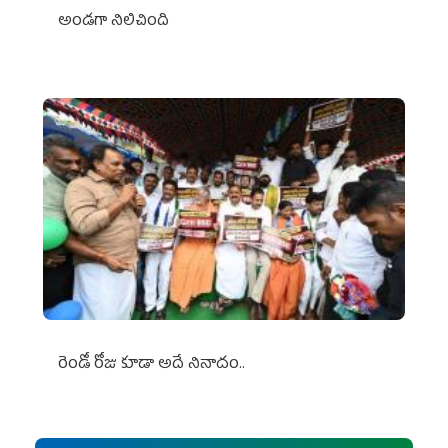
అండగా నిలిచింది
రెండో రోజు కూడా అదే నినాదం..