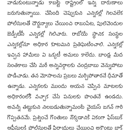
వాడుకుంటున్నాడు కాబ‌ట్టే రాష్ట్రంలో ఇన్ని దారుణాలు
జ‌రుగుతున్నాయి. చేసింది చెప్పుకుని ఎన్నిక‌ల్లో గెల‌వ‌లేక
పోలీసుల‌తో దౌర్జ‌న్యాలు చేయించి రాజంపేట‌, పులివెందుల
జెడ్పీటీసీ ఎన్నిక‌ల్లో గెలిచారు. రాబోయే స్థానిక సంస్థ‌ల
ఎన్నిక‌ల్లోనూ అధికార కూట‌మిని ప్ర‌తిఘ‌టించాలి. ఎన్నిక‌ల్లో
ఇచ్చిన హామీలు ఏ ఒక్క‌టీ అమ‌లు కాలేదు. బాండ్ల మీద
సంత‌కాలు చేసి మ‌రీ అన్నివ‌ర్గాల‌కు చంద్ర‌బాబు వెన్నుపోటు
పొడిచాడు. తన మోసాల‌ను ప్ర‌జ‌లు మ‌ర్చిపోతార‌నే ధీమాతో
ఉన్నాడు. ఎన్నిక‌ల‌కు ముందు ఆయ‌న చెప్పిన మాట‌ల‌కు
అధికారంలోకి వ‌చ్చాక చేసే ప‌నుల‌కు పొంత‌నే ఉండ‌దు.
అవ‌న్నీ త‌ట్టుకుని నిల‌బ‌డుతున్నామంటే వైయ‌స్ జ‌గ‌న్ గారి
గొప్ప‌త‌న‌మే. ప్ర‌శ్నించే గొంతులు నొక్క‌డానికి ఏకంగా ఫేస్‌బుక్
ఆఫీసుల‌కే పోలీసుల‌తో ఫిర్యాదులు చేయించి అకౌంట్లు బ్లాక్