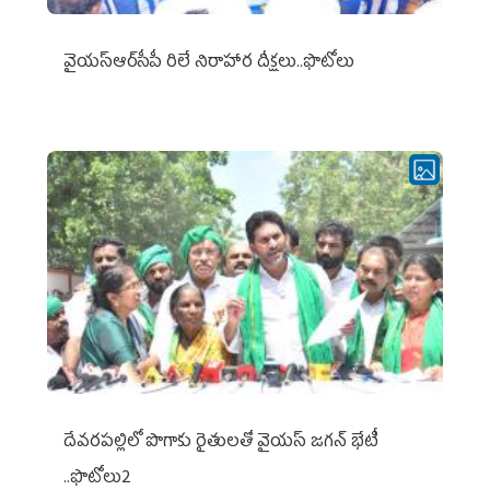
వైయ‌స్ఆర్‌సీపీ రిలే నిరాహార దీక్షలు..ఫొటోలు
దేవరపల్లిలో పొగాకు రైతులతో వైయస్ జగన్ భేటీ
..ఫొటోలు2