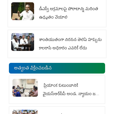
డీఎస్సీ అక్రమాలపై పోరాటాన్ని మరింత
ఉధృతం చేయాలి
శాంతియుతంగా నిరసన తెలిపే హక్కును
కాలరాసే అధికారం ఎవరికీ లేదు
అత్యంత వీక్షించబడిన
ప్రియాంక కుటుంబానికి
వైయ‌స్ఆర్‌సీపీ అండ.. న్యాయం జరిగే
వరకు పోరాటం