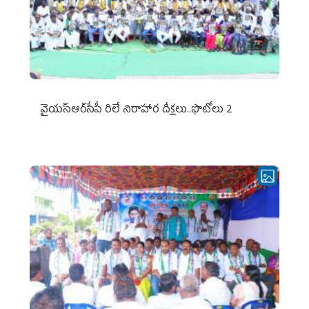
వైయ‌స్ఆర్‌సీపీ రిలే నిరాహార దీక్షలు..ఫొటోలు 2