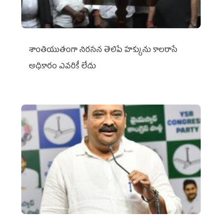
శాంతియుతంగా నిరసన తెలిపే హక్కును కాలరాసే
అధికారం ఎవరికీ లేదు