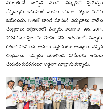
నిర్మూలించే బాధ్యత నుంచి తప్పుకునే ప్రయత్నం
చేస్తున్నారు. ఇటువంటి మోసం బహుశా ఎక్కడా మనకు
కనిపించదు. 1995లో సొంత మామనే వెన్నుపోటు పొడిచి
చంద్రబాబు అధికారంలోకి వచ్చారు. తరువాత 1999, 2014,
2024లోనూ ప్రజలను మోసం చేసి అధికారంలోకి వచ్చారు.
గతంలొ హామీలను అమలు చేస్తానంటూ అబద్దాలు చెప్పిన
చంద్రబాబు, ఇప్పుడు బరితెగించి, హామీలను అమలు
చేయడం కుదరదంటూ అడ్డంగా మాట్లాడుతున్నాడు.