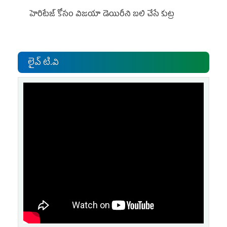
హెరిటేజ్ కోసం విజయా డెయిరీని బలి చేసే కుట్ర‌
లైవ్ టి.వి