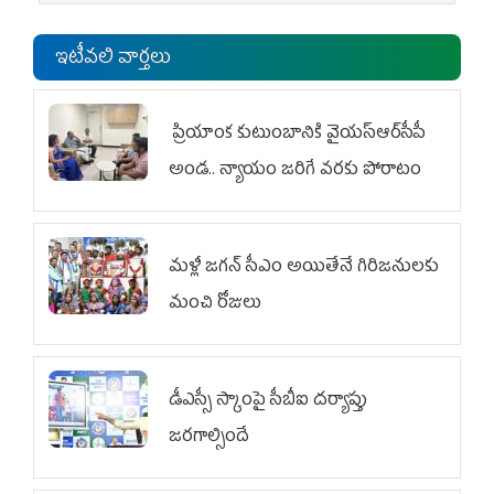
ఇటీవలి వార్తలు
ప్రియాంక కుటుంబానికి వైయ‌స్ఆర్‌సీపీ
అండ.. న్యాయం జరిగే వరకు పోరాటం
మళ్లీ జగన్ సీఎం అయితేనే గిరిజనులకు
మంచి రోజులు
డీఎస్సీ స్కాంపై సీబీఐ దర్యాప్తు
జరగాల్సిందే