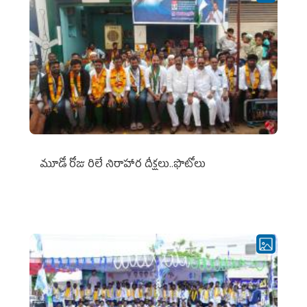
మూడో రోజు రిలే నిరాహార దీక్షలు..ఫొటోలు