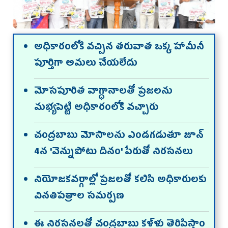
అధికారంలోకి వచ్చిన తరువాత ఒక్క హామీనీ
పూర్తిగా అమలు చేయలేదు
మోసపూరిత వాగ్ధానాలతో ప్రజలను
మభ్యపెట్టి అధికారంలోకి వచ్చారు
చంద్రబాబు మోసాలను ఎండగడుతూ జూన్
4న 'వెన్నుపోటు దినం' పేరుతో నిరసనలు
నియోజకవర్గాల్లో ప్రజలతో కలిసి అధికారులకు
వినతిపత్రాల సమర్పణ
ఈ నిరసనలతో చంద్రబాబు కళ్ళు తెరిపిస్తాం