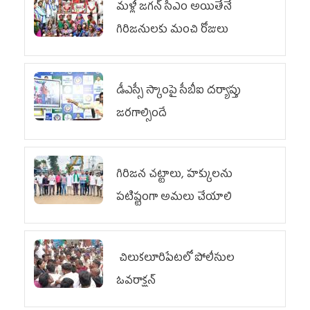
మళ్లీ జగన్ సీఎం అయితేనే
గిరిజనులకు మంచి రోజులు
డీఎస్సీ స్కాంపై సీబీఐ దర్యాప్తు
జరగాల్సిందే
గిరిజన చట్టాలు, హక్కులను
పటిష్టంగా అమలు చేయాలి
చిలుక‌లూరిపేట‌లో పోలీసుల
ఓవ‌రాక్ష‌న్‌