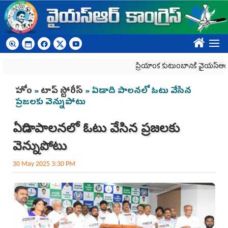
Skip to main content
????
ప్రియాంక కుటుంబానికి వైయ‌స్ఆర్‌సీపీ అ
You are here
హోం
»
టాప్ స్టోరీస్
» ఏడాది పాలనలో ఓటు వేసిన
ప్రజలకు వెన్నుపోటు
ఏడాది పాలనలో ఓటు వేసిన ప్రజలకు
వెన్నుపోటు
30 May 2025 3:30 PM