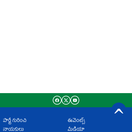
పార్టీ గురించి
ఈవెంట్స్
నాయకులు
మీడియా