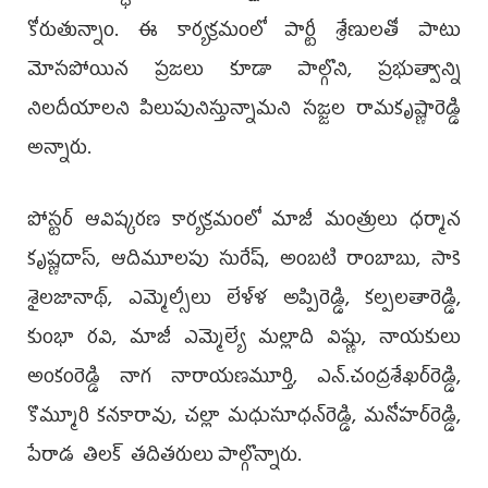
కోరుతున్నాం. ఈ కార్యక్రమంలో పార్టీ శ్రేణులతో పాటు
మోసపోయిన ప్రజలు కూడా పాల్గొని, ప్రభుత్వాన్ని
నిలదీయాలని పిలుపునిస్తున్నామని సజ్జల రామకృష్ణారెడ్డి
అన్నారు.
పోస్టర్ ఆవిష్కరణ కార్యక్రమంలో మాజీ మంత్రులు ధర్మాన
కృష్ణదాస్, ఆదిమూలపు సురేష్, అంబటి రాంబాబు, సాకె
శైలజానాథ్, ఎమ్మెల్సీలు లేళ్ళ అప్పిరెడ్డి, కల్పలతారెడ్డి,
కుంభా రవి, మాజీ ఎమ్మెల్యే మల్లాది విష్ణు, నాయకులు
అంకంరెడ్డి నాగ నారాయణమూర్తి, ఎన్‌.చంద్రశేఖర్‌రెడ్డి,
కొమ్మూరి కనకారావు, చల్లా మధుసూధన్‌రెడ్డి, మనోహర్‌రెడ్డి,
పేరాడ తిలక్ తదితరులు పాల్గొన్నారు.