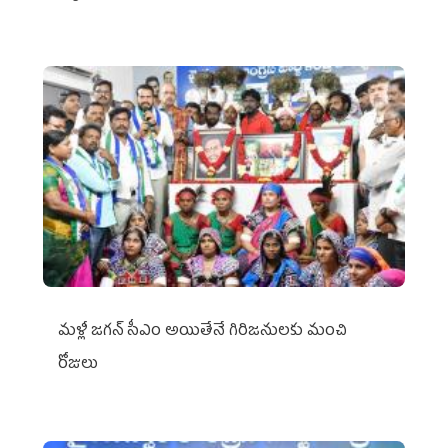
మళ్లీ జగన్ సీఎం అయితేనే గిరిజనులకు మంచి
రోజులు