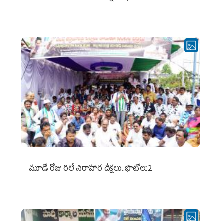
మూడో రోజు రిలే నిరాహార దీక్షలు..ఫొటోలు2