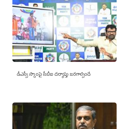
డీఎస్సీ స్కాంపై సీబీఐ దర్యాప్తు జరగాల్సిందే