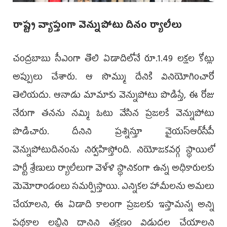
రాష్ట్ర వ్యాప్తంగా వెన్నుపోటు దినం ర్యాలీలు
చంద్రబాబు సీఎంగా తొలి ఏడాదిలోనే రూ.1.49 లక్షల కోట్లు
అప్పులు చేశారు. ఆ సొమ్ము దేనికి వినియోగించారో
తెలియదు. ఆనాడు మామాకు వెన్నుపోటు పొడిస్తే, ఈ రోజు
నేరుగా తనను నమ్మి ఓటు వేసిన ప్రజలకే వెన్నుపోటు
పొడిచారు. దీనిని ప్రశ్నిస్తూ వైయస్ఆర్‌సీపీ
వెన్నుపోటుదినంను నిర్వహిస్తోంది. నియోజకవర్గ స్థాయిలో
పార్టీ శ్రేణులు ర్యాలీలుగా వెళ్ళి స్థానికంగా ఉన్న అధికారులకు
మెమోరాండంలు సమర్పిస్తాయి. ఎన్నికల హామీలను అమలు
చేయాలని, ఈ ఏడాది కాలంగా ప్రజలకు ఇస్తామన్న అన్ని
పథకాల లబ్ధిని దానిని తక్షణం విడుదల చేయాలని