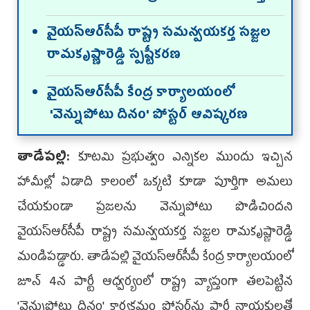
వైయ‌స్ఆర్‌సీపీ రాష్ట్ర సమన్వయకర్త సజ్జల
రామకృష్ణారెడ్డి స్పష్టీకరణ
వైయస్ఆర్‌సీపీ కేంద్ర కార్యాలయంలో
'వెన్నుపోటు దినం' పోస్టర్ ఆవిష్కర‌ణ‌
తాడేపల్లి:
కూటమి ప్రభుత్వం ఎన్నికల ముందు ఇచ్చిన
హామీల్లో ఏడాది కాలంలో ఒక్కటి కూడా పూర్తిగా అమలు
చేయకుండా ప్రజలను వెన్నుపోటు పొడిచిందని
వైయస్ఆర్‌సీపీ రాష్ట్ర సమన్వయకర్త సజ్జల రామకృష్ణారెడ్డి
మండిపడ్డారు. తాడేపల్లి వైయస్ఆర్‌సీపీ కేంద్ర కార్యాలయంలో
జూన్ 4న పార్టీ ఆధ్వర్యంలో రాష్ట్ర వ్యాప్తంగా తలపెట్టిన
'వెన్నుపోటు దినం' కార్యక్రమం పోస్టర్‌ను పార్టీ నాయకులతో