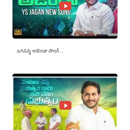
జగనన్న అజెండా సాంగ్….