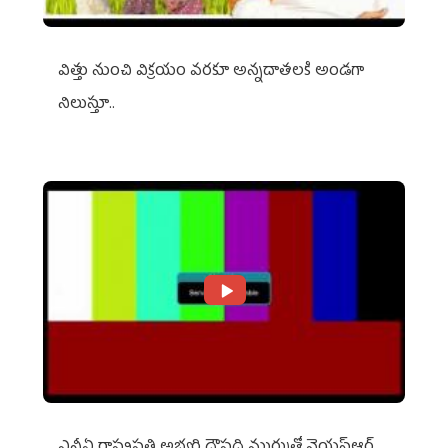
విత్తు నుంచి విక్రయం వరకూ అన్నదాతలకి అండగా
నిలుస్తూ..
ఎన్డీఏ రాష్ట్ర‌ప‌తి అభ్య‌ర్థి ద్రౌప‌ది ముర్ముతో వైయ‌స్ఆర్