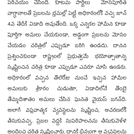
పరిచయం చేసింది. కూటమి పార్టీలు మోసపూరిత
వాగ్ధానాలతో ప్రజలను భ్రమల్లో పెట్టి అధికారంలోకి వచ్చి జూన్
4వ తేదీకి ఏడాది అవుతోంది. ఒక్క ఎన్నికల హామీని కూడా
పూర్తిగా అమలు చేయకుండా, అడ్డంగా ప్రజలను మోసం
చేయడం చరిత్రలో ఎప్పుడూ జరిగి ఉండదు. దానిని
ప్రశ్నించకుండా రాష్ట్రంలో ప్రభుత్వమే భయోత్పాతాన్ని
సృష్టించిన చరిత్ర కూడా ఎప్పుడూ ఎవరూ చూసి ఉండరు.
అధికారంలో వచ్చిన తొలిరోజు నుంచే ఇచ్చిన హామీల
అమలుకు శ్రీకారం చుడుతూ, ఏడాదిలోనే తొంబై
తొమ్మిదిశాతం అమలు చేసిన ఘనత వైయస్ జగన్‌ది.
అలాగే విప్లవాత్మక వ్యవస్థలను సృష్టించి, ఆచరణలోకి
తీసుకువచ్చి, ప్రజల వద్దకే సుపరిపాలనను తీసుకువెళ్ళి
అందించి చరిత్ర సృష్టించారు. దానికి భిన్నంగా ఆ వ్యవస్థలను