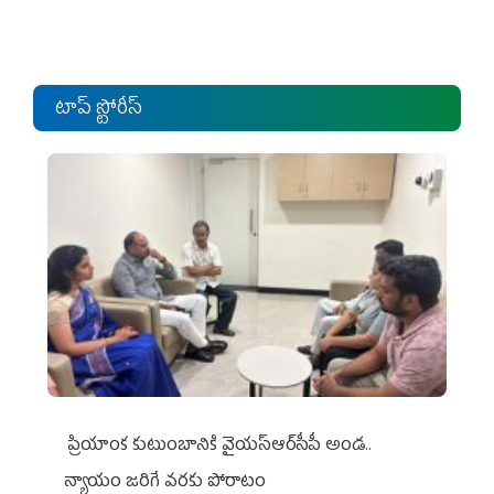
టాప్ స్టోరీస్
ప్రియాంక కుటుంబానికి వైయ‌స్ఆర్‌సీపీ అండ..
న్యాయం జరిగే వరకు పోరాటం