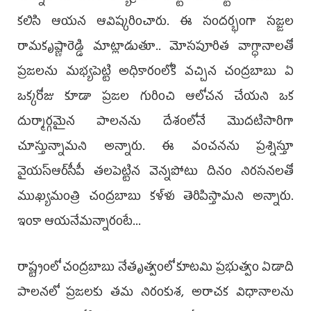
కలిసి ఆయన ఆవిష్కరించారు. ఈ సందర్భంగా సజ్జ‌ల
రామ‌కృష్ణారెడ్డి మాట్లాడుతూ.. మోసపూరిత వాగ్ధానాలతో
ప్రజలను మభ్యపెట్టి అధికారంలోకి వచ్చిన చంద్రబాబు ఏ
ఒక్కరోజు కూడా ప్రజల గురించి ఆలోచన చేయని ఒక
దుర్మార్గమైన పాలనను దేశంలోనే మొదటిసారిగా
చూస్తున్నామని అన్నారు. ఈ వంచనను ప్రశ్నిస్తూ
వైయస్ఆర్‌సీపీ తలపెట్టిన వెన్నపోటు దినం నిరసనలతో
ముఖ్యమంత్రి చంద్రబాబు కళ్ళు తెరిపిస్తామని అన్నారు.
ఇంకా ఆయనేమన్నారంటే...
రాష్ట్రంలో చంద్రబాబు నేతృత్వంలో కూటమి ప్రభుత్వం ఏడాది
పాలనలో ప్రజలకు తమ నిరంకుశ, అరాచక విధానాలను