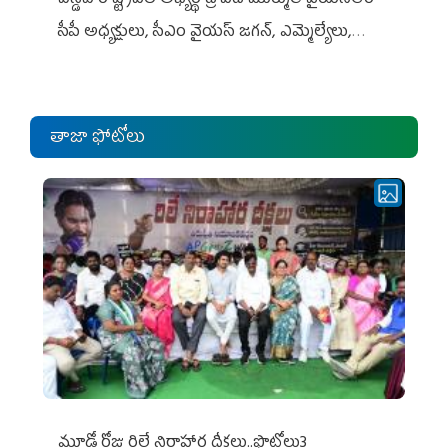
సీపీ అధ్య‌క్షులు, సీఎం వైయ‌స్ జ‌గ‌న్, ఎమ్మెల్యేలు,
ఎంపీల స‌మావేశం
తాజా ఫోటోలు
మూడో రోజు రిలే నిరాహార దీక్షలు..ఫొటోలు3