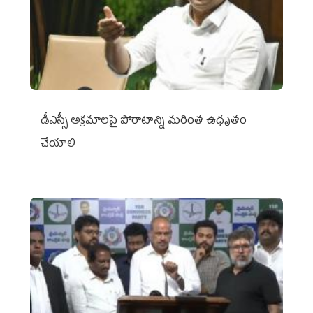
డీఎస్సీ అక్రమాలపై పోరాటాన్ని మరింత ఉధృతం
చేయాలి