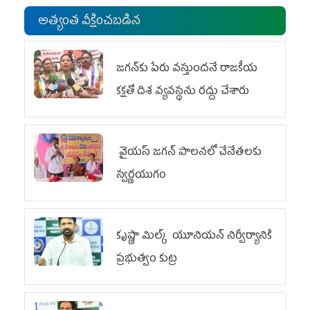
అత్యంత వీక్షించబడిన
జగన్‌కు పేరు వస్తుందనే రాజకీయ
కక్షతో దిశ వ్య‌వ‌స్థ‌ను రద్దు చేశారు
వైయ‌స్ జగన్ పాలనలో చేనేతలకు
స్వర్ణయుగం
కృష్ణా మిల్క్‌ యూనియన్‌ నిర్వీర్యానికి
ప్రభుత్వం కుట్ర