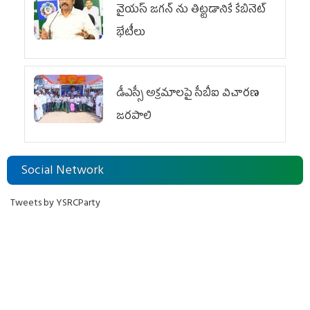
వైయ‌స్ జగన్‌ ను తిట్టడానికే కేబినెట్‌
భేటీలు
డీఎస్సీ అక్రమాలపై సీబీఐ విచారణ
జరపాలి
Social Network
Tweets by YSRCParty