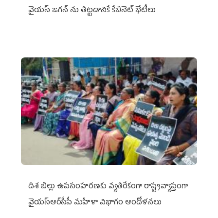
వైయ‌స్ జగన్‌ ను తిట్టడానికే కేబినెట్‌ భేటీలు
దిశ బిల్లు ఉపసంహరణకు వ్యతిరేకంగా రాష్ట్రవ్యాప్తంగా
వైయ‌స్ఆర్‌సీపీ మహిళా విభాగం ఆందోళనలు