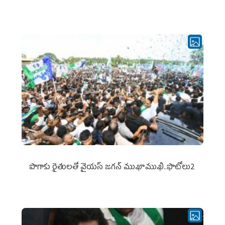
పొగాకు రైతుల‌తో వైయ‌స్ జ‌గ‌న్ ముఖాముఖి..ఫొటోలు2