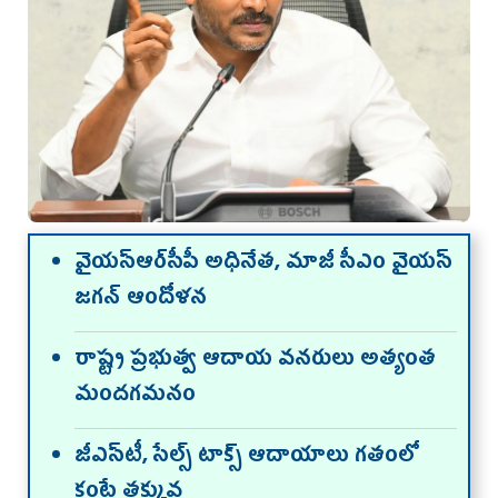
వైయ‌స్ఆర్‌సీపీ అధినేత‌, మాజీ సీఎం వైయ‌స్
జ‌గ‌న్ ఆందోళన
రాష్ట్ర ప్రభుత్వ ఆదాయ వనరులు అత్యంత
మందగమనం
జీఎస్‌టీ, సేల్స్‌ టాక్స్‌ ఆదాయాలు గ‌తంలో
కంటే త‌క్కువ‌