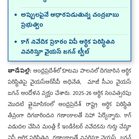
అప్పుల‌పైనే ఆధార‌ప‌డుతున్న చంద్రబాబు
ప్రభుత్వం
కాగ్ నివేదిక ప్ర‌కారం ఏపీ ఆర్థిక ప‌రిస్థితిని
వివ‌రిస్తూ వైయ‌స్ జ‌గ‌న్ ట్వీట్‌
తాడేపల్లి:
ఆంధ్రప్రదేశ్‌లో కూటమి పాలనలో దిగజారిన ఆర్థిక
పరిస్థితిపై వైయ‌స్ఆర్‌సీపీ అధినేత, మాజీ సీఎం వైయ‌స్‌
జగన్‌ ఆందోళన వ్యక్తం చేశారు. 2025-26 ఆర్థిక సంవత్సరపు
మొదటి త్రైమాసికంలో ఆంధ్రప్రదేశ్ రాష్ట్ర ఆర్థిక పరిస్థితి
తీవ్రంగా దిగజారిందని గణాంకాలతో సహా పేర్కొన్నారు. కాగ్‌
విడుదల చేసిన మంత్లీ కీ ఇండికేటర్ నివేద‌క‌ను గుర్తు చేస్తూ
ఏపీ ఆర్థిక ప‌రిస్థితిని గ‌ణాంకాల‌తో వివ‌రిస్తూ వైయ‌స్ జ‌గ‌న్