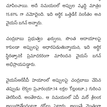
చూపించాయి. అదే సమయంలో అప్పుల వృద్ధి మాత్రం
15.61% గా నమోదైంది. ఇది ఆర్థిక ఒత్తిడికి సంకేతం అని
వైయ‌స్ జగన్‌ అన్నారు.
చంద్రబాబు ప్రభుత్వం ఖర్చులు, సొంత ఆదాయాలపై
కాకుండా అప్పులపై ఆధారపడుతున్నాయని, ఇది ఆర్థిక
స్థిరత్వానికి ప్రమాదకరంగా మారిందని వైయ‌స్ జగన్‌
అభిప్రాయపడ్డారు.
వైయ‌స్ఆర్‌సీపీ హయాంలో అప్పులపై చంద్రబాబు చేసిన
తప్పుడు లెక్కల ప్రచారం(రూ.14 లక్షల కోట్లంటూ..) గురించి
తెలిసిందే. అంతేకాదు.. ఆ సమయంలో ఏపీ మరో శ్రీలంక
అయిపోతోందంటూ గగ్గోలు పెట్టారు. అయితే మొత్తంగా