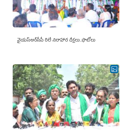
వైయ‌స్ఆర్‌సీపీ రిలే నిరాహార దీక్షలు..ఫొటోలు