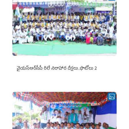
వైయ‌స్ఆర్‌సీపీ రిలే నిరాహార దీక్షలు..ఫొటోలు 2