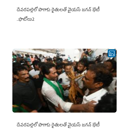
దేవరపల్లిలో పొగాకు రైతులతో వైయస్ జగన్ భేటీ
..ఫొటోలు2
దేవరపల్లిలో పొగాకు రైతులతో వైయస్ జగన్ భేటీ