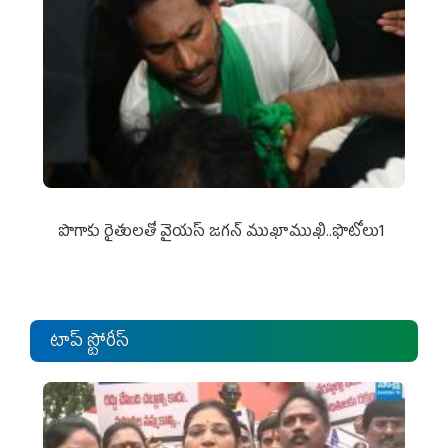
పొగాకు రైతుల‌తో వైయ‌స్ జ‌గ‌న్ ముఖాముఖి..ఫొటోలు1
టాప్ స్టోరీస్