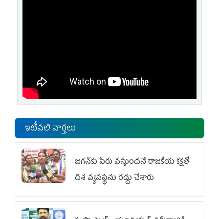
ఇటీవలి వార్తలు
జగన్‌కు పేరు వస్తుందనే రాజకీయ కక్షతో
దిశ వ్య‌వ‌స్థ‌ను రద్దు చేశారు