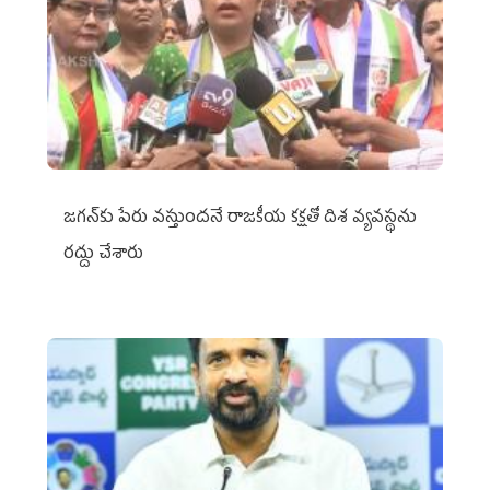
జగన్‌కు పేరు వస్తుందనే రాజకీయ కక్షతో దిశ వ్య‌వ‌స్థ‌ను
రద్దు చేశారు