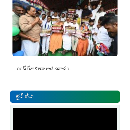
రెండో రోజు కూడా అదే నినాదం..
లైవ్ టి.వి