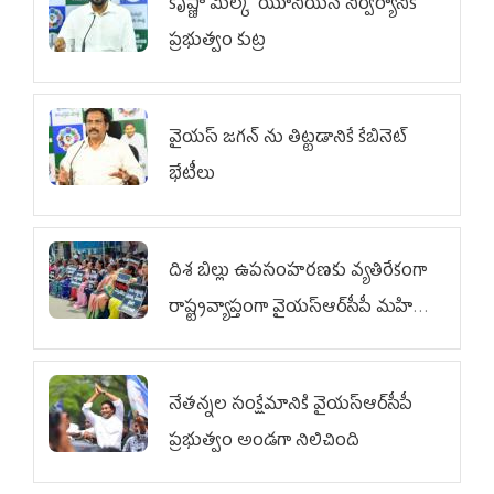
కృష్ణా మిల్క్‌ యూనియన్‌ నిర్వీర్యానికి
ప్రభుత్వం కుట్ర
వైయ‌స్ జగన్‌ ను తిట్టడానికే కేబినెట్‌
భేటీలు
దిశ బిల్లు ఉపసంహరణకు వ్యతిరేకంగా
రాష్ట్రవ్యాప్తంగా వైయ‌స్ఆర్‌సీపీ మహిళా
విభాగం ఆందోళనలు
నేతన్నల సంక్షేమానికి వైయ‌స్ఆర్‌సీపీ
ప్రభుత్వం అండగా నిలిచింది