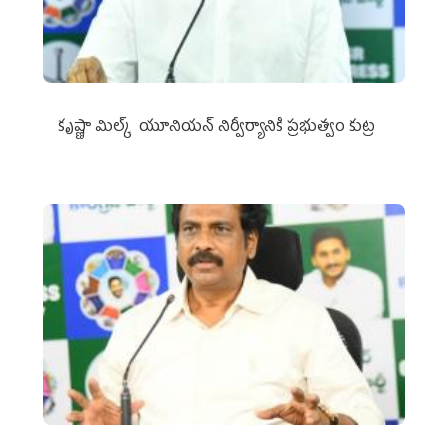
కృష్ణా మిల్క్‌ యూనియన్‌ నిర్వీర్యానికి ప్రభుత్వం కుట్ర