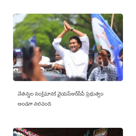
నేతన్నల సంక్షేమానికి వైయ‌స్ఆర్‌సీపీ ప్రభుత్వం
అండగా నిలిచింది