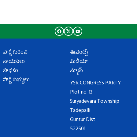
పార్టీ గురించి
ఈవెంట్స్
నాయకులు
మీడియా
సాధకం
న్యూస్
పార్టీ సభ్యులు
YSR CONGRESS PARTY
Plot no. 13
Suryadevara Township
Tadepalli
Guntur Dist
522501