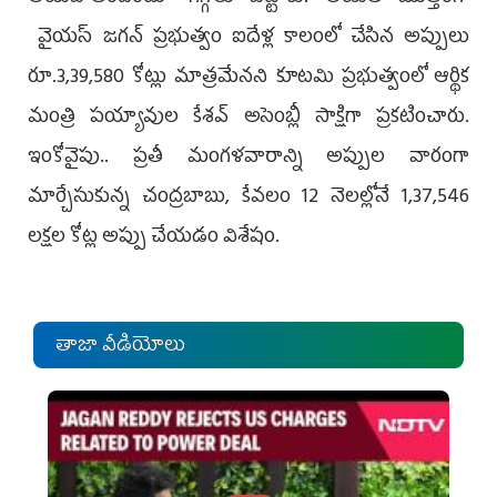
వైయ‌స్‌ జగన్ ప్రభుత్వం ఐదేళ్ల కాలంలో చేసిన అప్పులు
రూ.3,39,580 కోట్లు మాత్రమేనని కూటమి ప్రభుత్వంలో ఆర్థిక
మంత్రి పయ్యావుల కేశవ్‌ అసెంబ్లీ సాక్షిగా ప్రకటించారు.
ఇంకోవైపు.. ప్రతీ మంగళవారాన్ని అప్పుల వారంగా
మార్చేసుకున్న చంద్రబాబు, కేవలం 12 నెలల్లోనే 1,37,546
లక్షల కోట్ల అప్పు చేయడం విశేషం.
తాజా వీడియోలు