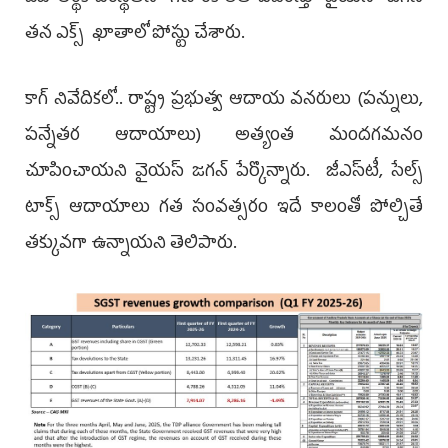
త‌న ఎక్స్ ఖాతాలో పోస్టు చేశారు.
కాగ్‌ నివేదికలో.. రాష్ట్ర ప్రభుత్వ ఆదాయ వనరులు (పన్నులు,
పన్నేతర ఆదాయాలు) అత్యంత మందగమనం
చూపించాయని వైయ‌స్ జ‌గ‌న్ పేర్కొన్నారు. జీఎస్‌టీ, సేల్స్‌
టాక్స్‌ ఆదాయాలు గత సంవత్సరం ఇదే కాలంతో పోల్చితే
తక్కువగా ఉన్నాయని తెలిపారు.