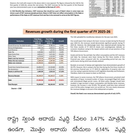
రాష్ట్ర స్వంత ఆదాయ వృద్ధి కేవలం 3.47% మాత్రమే
ఉండగా, మొత్తం ఆదాయ రసీదులు 6.14% వృద్ధి