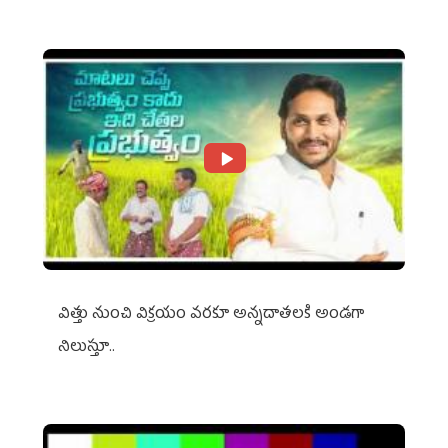
విత్తు నుంచి విక్రయం వరకూ అన్నదాతలకి అండగా
నిలుస్తూ..