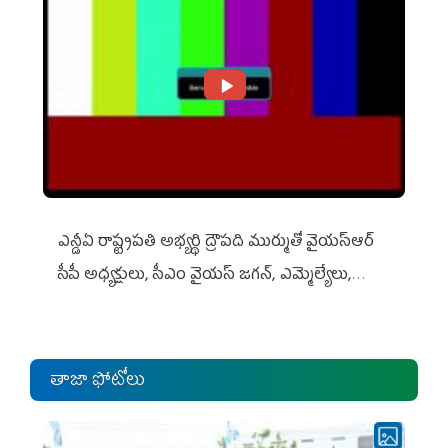
ఎన్డీఏ రాష్ట్ర‌ప‌తి అభ్య‌ర్థి ద్రౌప‌ది ముర్ముతో వైయ‌స్ఆర్
సీపీ అధ్య‌క్షులు, సీఎం వైయ‌స్ జ‌గ‌న్, ఎమ్మెల్యేలు,
ఎంపీల స‌మావేశం
తాజా ఫోటోలు