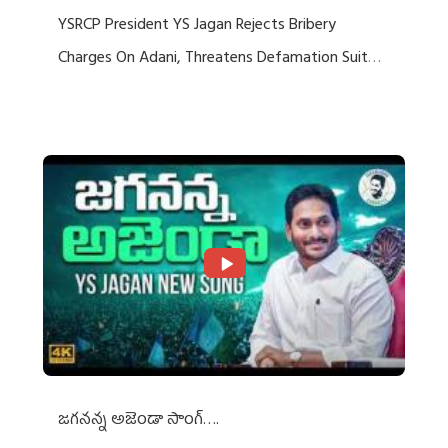
YSRCP President YS Jagan Rejects Bribery
Charges On Adani, Threatens Defamation Suit
Against Media Groups
జగనన్న అజెండా సాంగ్….