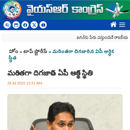
Skip to main content
????
జగన్‌కు పేరు వస్తుందనే రాజకీయ కక్షతో దిశ 
You are here
హోం
»
టాప్ స్టోరీస్
» మరింతగా దిగజారిన ఏపీ ఆర్థిక
స్థితి
మరింతగా దిగజారిన ఏపీ ఆర్థిక స్థితి
26 Jul 2025 11:51 AM