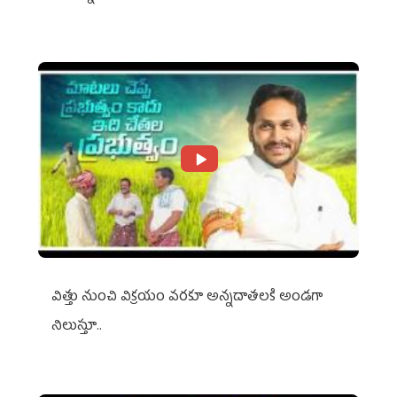
విత్తు నుంచి విక్రయం వరకూ అన్నదాతలకి అండగా
నిలుస్తూ..