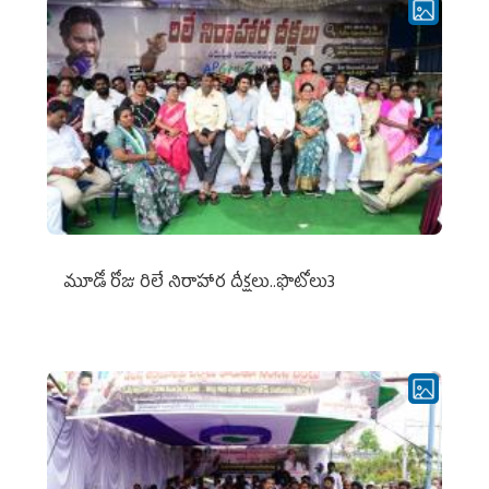
మూడో రోజు రిలే నిరాహార దీక్షలు..ఫొటోలు3