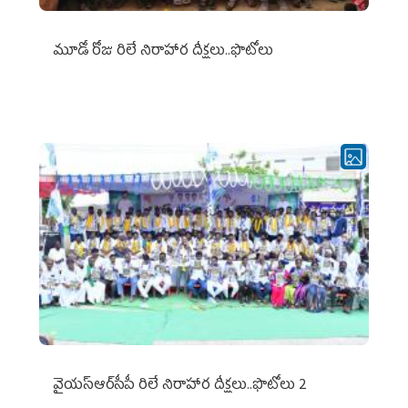
మూడో రోజు రిలే నిరాహార దీక్షలు..ఫొటోలు
వైయ‌స్ఆర్‌సీపీ రిలే నిరాహార దీక్షలు..ఫొటోలు 2