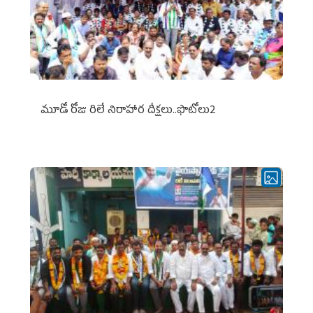
మూడో రోజు రిలే నిరాహార దీక్షలు..ఫొటోలు2