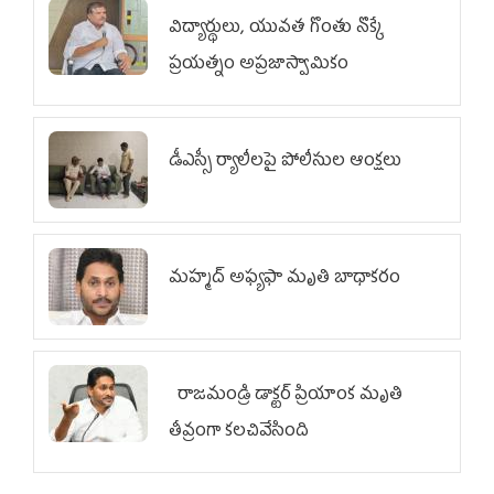
విద్యార్థులు, యువత గొంతు నొక్కే
ప్రయత్నం అప్రజాస్వామికం
డీఎస్సీ ర్యాలీలపై పోలీసుల ఆంక్షలు
మహ్మద్‌ అఫ్యఫా మృతి బాధాకరం
రాజమండ్రి డాక్టర్‌ ప్రియాంక మృతి
తీవ్రంగా కలచివేసింది