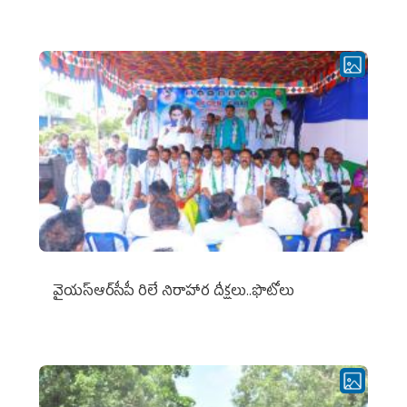
వైయ‌స్ఆర్‌సీపీ రిలే నిరాహార దీక్షలు..ఫొటోలు