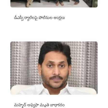
డీఎస్సీ ర్యాలీలపై పోలీసుల ఆంక్షలు
మహ్మద్‌ అఫ్యఫా మృతి బాధాకరం