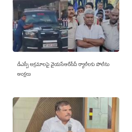
డీఎస్సీ అక్రమాలపై వైయ‌స్ఆర్‌సీపీ ర్యాలీలకు పోలీసు
ఆంక్షలు