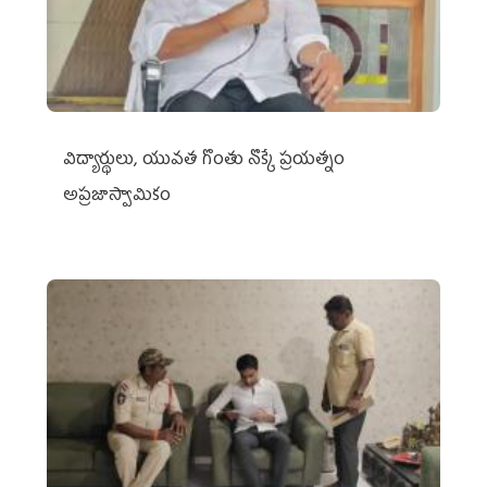
విద్యార్థులు, యువత గొంతు నొక్కే ప్రయత్నం
అప్రజాస్వామికం