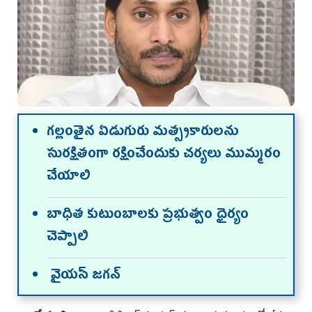
గల్లంతైన ఏడుగురు మత్స్యకారులను
సురక్షితంగా రక్షించేందుకు చర్యలు ముమ్మరం
చేయాలి
బాధిత కుటుంబాలకు ప్రభుత్వం ధైర్యం
చెప్పాలి
వైయస్‌ జగన్‌