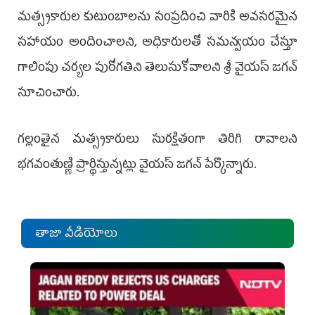
మత్స్యకారుల కుటుంబాలను సంప్రదించి వారికి అవసరమైన
సహాయం అందించాలని, అధికారులతో సమన్వయం చేస్తూ
గాలింపు చర్యల పురోగతిని తెలుసుకోవాలని శ్రీ వైయస్‌ జగన్‌
సూచించారు.
గల్లంతైన మత్స్యకారులు సురక్షితంగా తిరిగి రావాలని
భగవంతుణ్ణి ప్రార్థిస్తున్నట్లు వైయస్‌ జగన్‌ పేర్కొన్నారు.
తాజా వీడియోలు