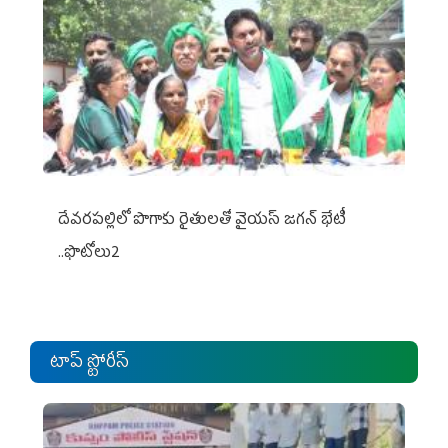
దేవరపల్లిలో పొగాకు రైతులతో వైయస్ జగన్ భేటీ
..ఫొటోలు2
టాప్ స్టోరీస్