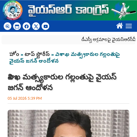
Skip to main content
????
డీఎస్సీ అక్రమాలపై వైయ‌స్ఆర్‌సీపీ ర్యాలీల
You are here
హోం
»
టాప్ స్టోరీస్
» విశాఖ మత్స్యకారుల గల్లంతుపై
వైయస్‌ జగన్‌ ఆందోళన
విశాఖ మత్స్యకారుల గల్లంతుపై వైయస్‌
జగన్‌ ఆందోళన
05 Jul 2026 5:39 PM