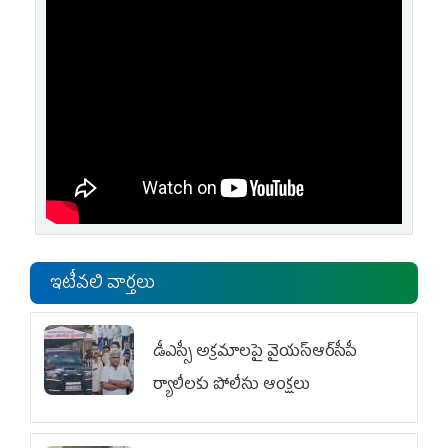
ఇటీవలి వార్తలు
డీఎస్సీ అక్రమాలపై వైయ‌స్ఆర్‌సీపీ
ర్యాలీలకు పోలీసు ఆంక్షలు