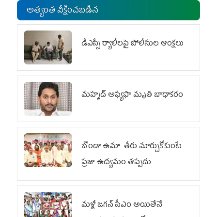
అత్యంత వీక్షించబడిన
డీఎస్సీ ర్యాలీలపై పోలీసుల ఆంక్షలు
మహ్మద్‌ అఫ్యఫా మృతి బాధాకరం
బొండా ఉమా తీరు మార్చుకోకుంటే
ప్రజా ఉద్యమం తప్పదు
మళ్లీ జగన్ సీఎం అయితేనే