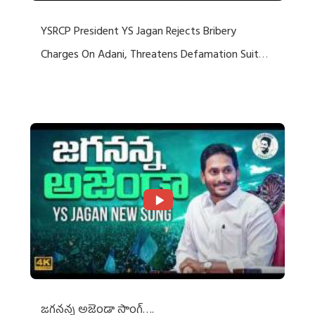
YSRCP President YS Jagan Rejects Bribery
Charges On Adani, Threatens Defamation Suit
Against Media Groups
జగనన్న అజెండా సాంగ్….