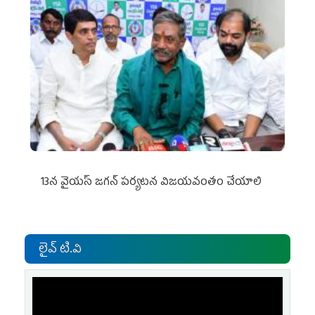
13న వైయస్‌ జగన్‌ పర్యటన విజయవంతం చేయాలి
లైవ్ టి.వి