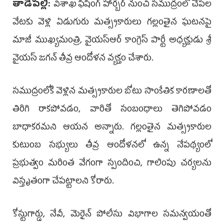
తాడేప‌ల్లి:
విశాఖ ఫిషింగ్‌ హార్బర్‌ నుంచి సముద్రంలో చేపల
వేటకు వెళ్లి ఏడుగురు మత్స్యకారులు గల్లంతైన ఘటనపై
మాజీ ముఖ్యమంత్రి, వైయ‌స్ఆర్‌ కాంగ్రెస్‌ పార్టీ అధ్యక్షుడు శ్రీ
వైయస్‌ జగన్‌ తీవ్ర ఆందోళన వ్యక్తం చేశారు.
సముద్రంలోకి వెళ్లిన మత్స్యకారుల బోటు సాంకేతిక కారణాలతో
తిరిగి రాకపోవడం, వారితో సంబంధాలు తెగిపోవడం
బాధాకరమని ఆయన అన్నారు. గల్లంతైన మత్స్యకారుల
కుటుంబ సభ్యులు తీవ్ర ఆందోళనలో ఉన్న నేపథ్యంలో
ప్రభుత్వం మరింత వేగంగా స్పందించి, గాలింపు చర్యలను
విస్తృతంగా చేపట్టాలని కోరారు.
కోస్టుగార్డు, నేవీ, మెరైన్‌ పోలీసు విభాగాల సమన్వయంతో