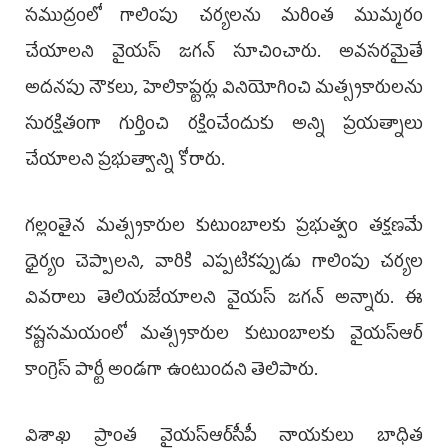
సముద్రంలో గాలింపు చర్యలను మరింత ముమ్మరం
చేయాలని వైయస్‌ జగన్‌ సూచించారు. అవసరమైతే
అదనపు నౌకలు, హెలికాప్టర్లు వినియోగించి మత్స్యకారులను
సురక్షితంగా గుర్తించి రక్షించేందుకు అన్ని ప్రయత్నాలు
చేయాలని ప్రభుత్వాన్ని కోరారు.
గల్లంతైన మత్స్యకారుల కుటుంబాలకు ప్రభుత్వం తక్షణమే
ధైర్యం చెప్పాలని, వారికి ఎప్పటికప్పుడు గాలింపు చర్యల
వివరాలు తెలియజేయాలని వైయస్‌ జగన్‌ అన్నారు. ఈ
కష్టసమయంలో మత్స్యకారుల కుటుంబాలకు వైయ‌స్ఆర్‌
కాంగ్రెస్‌ పార్టీ అండగా ఉంటుందని తెలిపారు.
విశాఖ ప్రాంత వైయ‌స్ఆర్‌సీపీ నాయకులు బాధిత