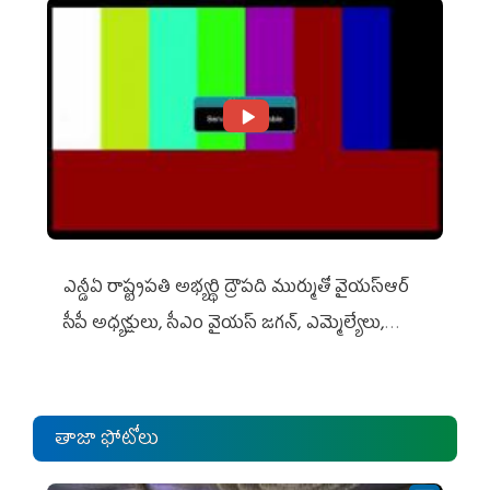
ఎన్డీఏ రాష్ట్ర‌ప‌తి అభ్య‌ర్థి ద్రౌప‌ది ముర్ముతో వైయ‌స్ఆర్
సీపీ అధ్య‌క్షులు, సీఎం వైయ‌స్ జ‌గ‌న్, ఎమ్మెల్యేలు,
ఎంపీల స‌మావేశం
తాజా ఫోటోలు