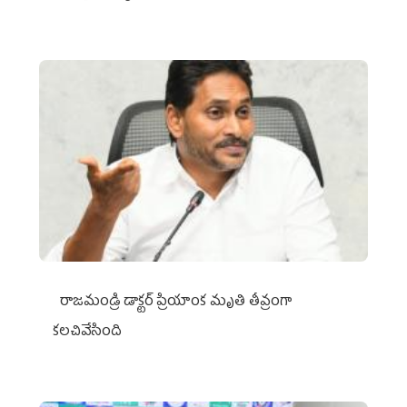
రాజమండ్రి డాక్టర్‌ ప్రియాంక మృతి తీవ్రంగా
కలచివేసింది