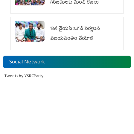
గిరిజనులకు మంచి రోజులు
13న వైయస్‌ జగన్‌ పర్యటన
విజయవంతం చేయాలి
Social Network
Tweets by YSRCParty