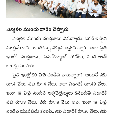
ఎన్నికల ముందు వారేం చెప్పారు:
ఎన్నికల ముందు చంద్రబాబు ఏమన్నాడు. జగన్‌ ఇచ్చేవి
మాత్రమే కాదు. అంతకన్నా ఎక్కువ ఇస్తామన్నారు. ఇంకా ప్రతి
ఇంటికి చంద్రబాబు, పవన్‌కళ్యాణ్‌ ఫోటోలు, సంతకాలతో
బాండ్లు పంపారు.
ప్రతి ఇంట్లో 50 ఏళ్లు నిండిన వారున్నారా?. అయితే నీకు
రూ.4 వేలు, నీకు రూ.4 వేలు. అలా ఏడాదికి రూ.48 వేలు.
ఇంకా 18 ఏళ్లు నిండిన అక్కచెల్లెమ్మలు కనబడితే ఏడాదికి
నీకు రూ.18 వేలు, నీకు రూ.18 వేలు అని, ఇంకా 18 ఏళ్లు
నిండిన యువకుడు కనిపిస్తే.. నీకు ఏడాదికి రూ.36 వేలు, నీకు