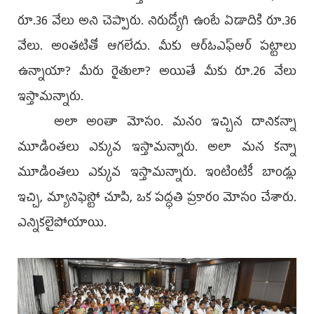
రూ.36 వేలు అని చెప్పారు. నిరుద్యోగి ఉంటే ఏడాదికి రూ.36
వేలు. అంతటితో ఆగలేదు. మీకు ఆర్‌ఓఎఫ్‌ఆర్‌ పట్టాలు
ఉన్నాయా? మీరు రైతులా? అయితే మీకు రూ.26 వేలు
ఇస్తామన్నారు.
అలా అంతా మోసం. మనం ఇచ్చిన దానికన్నా
మూడింతలు ఎక్కువ ఇస్తామన్నారు. అలా మన కన్నా
మూడింతలు ఎక్కువ ఇస్తామన్నారు. ఇంటింటికీ బాండ్లు
ఇచ్చి, మ్యానిఫెస్టో చూపి, ఒక పద్ధతి ప్రకారం మోసం చేశారు.
ఎన్నికలైపోయాయి.