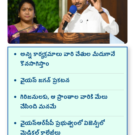
అన్ని కార్యక్రమాలు వారి చేతుల మీదుగానే
కొనసాగిస్తాం
వైయస్‌ జగన్‌ ప్రకటన
గిరిజనులకు, ఆ ప్రాంతాల వారికి మేలు
చేసింది మనమే
వైయ‌స్ఆర్‌సీపీ ప్రభుత్వంలో ఏజెన్సీలో
మెడికల్‌ కాలేజీలు