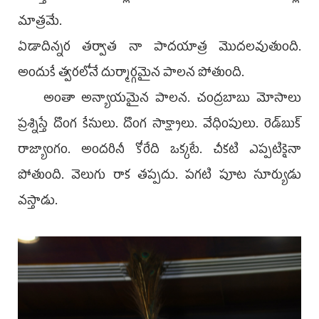
మాత్రమే.
ఏడాదిన్నర తర్వాత నా పాదయాత్ర మొదలవుతుంది.
అందుకే త్వరలోనే దుర్మార్గమైన పాలన పోతుంది.
అంతా అన్యాయమైన పాలన. చంద్రబాబు మోసాలు
ప్రశ్నిస్తే దొంగ కేసులు. దొంగ సాక్ష్యాలు. వేధింపులు. రెడ్‌బుక్‌
రాజ్యాంగం. అందరినీ కోరేది ఒక్కటే. చీకటి ఎప్పటికైనా
పోతుంది. వెలుగు రాక తప్పదు. పగటి పూట సూర్యుడు
వస్తాడు.