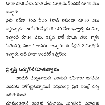
కూడా రూ.8 వేలు. రూ.9 వేలు మాత్రమే. కొందరికి రూ.13 వేలు
ఇచ్చారు.
రైతు భరోసా కింద పీఎం కిసాన్‌ కాకుండా రూ.20 వేలు
ఇస్తాన్నాడు. అంటే రెండేళ్లకు రూ.40 వేలు ఇవ్వాల్సి ఉండగా,
ఇచ్చింది రూ.14 వేలు. ఇక్కడ బాకీ రూ.26 వేలు. గ్యాస్‌
సిలిండర్లు ఏటా 3 ఉచితం అన్నారు. రెండేళ్లలో 2 మాత్రమే
ఇచ్చారు. అది కూడా అందరికీ ఇవ్వలేదు.
ప్రశ్నిస్తే ఓర్చుకోలేకపోతున్నారు:
అందుకే చంద్రబాబుకు ఎందుకు ఓటేశాం? జగన్‌ను
ఎందుకు పోగొట్టుకున్నామనే విషయంపై ప్రతి ఇంట్లో చర్చ
జరుగుతుంది.
చూస్తుండగానే రెండేళ్లు గడిచాయి. మిగిలింది మూడేళ్లు