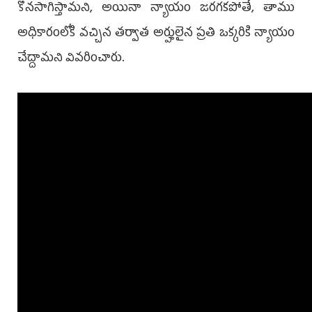
కొనసాగిస్తామని, అయినా న్యాయం జరగకపోతే, తాము
అధికారంలోకి వచ్చిన తర్వాత అర్హులైన ప్రతి ఒక్కరికి న్యాయం
చేద్దామని వివరించారు.