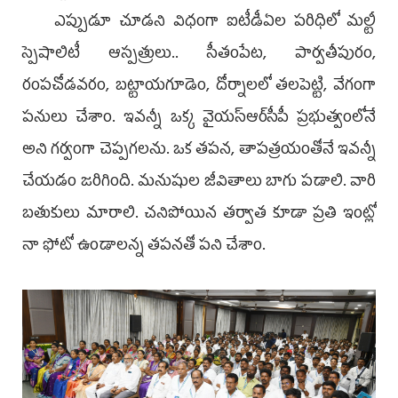
ఎప్పుడూ చూడని విధంగా ఐటీడీఏల పరిధిలో మల్టీ
స్పెషాలిటీ ఆస్పత్రులు.. సీతంపేట, పార్వతీపురం,
రంపచోడవరం, బట్టాయగూడెం, దోర్నాలలో తలపెట్టి, వేగంగా
పనులు చేశాం. ఇవన్నీ ఒక్క వైయ‌స్ఆర్‌సీపీ ప్రభుత్వంలోనే
అని గర్వంగా చెప్పగలను. ఒక తపన, తాపత్రయంతోనే ఇవన్నీ
చేయడం జరిగింది. మనుషుల జీవితాలు బాగు పడాలి. వారి
బతుకులు మారాలి. చనిపోయిన తర్వాత కూడా ప్రతి ఇంట్లో
నా ఫోటో ఉండాలన్న తపనతో పని చేశాం.