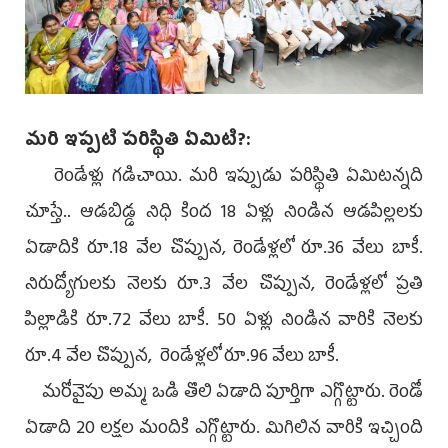
మరి ఇప్పటి పరిస్థితి ఏమిటి?:
రెండేళ్లు గడిచాయి. మరి ఇప్పుడు పరిస్థితి ఏమిటన్నది
చూస్తే.. ఆడబిడ్డ నిధి కింద 18 ఏళ్లు నిండిన ఆడపిల్లలకు
ఏడాదికి రూ.18 వేల చొప్పున, రెండేళ్లలో రూ.36 వేలు బాకీ.
నిరుద్యోగులకు నెలకు రూ.3 వేల చొప్పున, రెండేళ్లలో ప్రతి
పిల్లాడికి రూ.72 వేలు బాకీ. 50 ఏళ్లు నిండిన వారికి నెలకు
రూ.4 వేల చొప్పున, రెండేళ్లలో రూ.96 వేలు బాకీ.
మరోవైపు అమ్మ ఒడి తొలి ఏడాది పూర్తిగా ఎగ్గొట్టారు. రెండో
ఏడాది 20 లక్షల మందికి ఎగ్గొట్టారు. మిగిలిన వారికి ఇచ్చింది