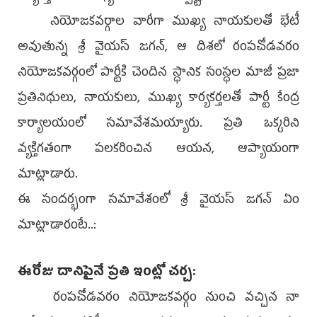
నియోజకవర్గాల వారీగా ముఖ్య నాయకులతో భేటీ
అవుతున్న శ్రీ వైయస్‌ జగన్, ఆ దిశలో రంపచోడవరం
నియోజకవర్గంలో పార్టీకి చెందిన స్ధానిక సంస్ధల మాజీ ప్రజా
ప్రతినిధులు, నాయకులు, ముఖ్య కార్యకర్తలతో పార్టీ కేంద్ర
కార్యాలయంలో సమావేశమయ్యారు. ప్రతి ఒక్కరిని
వ్యక్తిగతంగా పలకరించిన ఆయన, ఆప్యాయంగా
మాట్లాడారు.
ఈ సందర్భంగా సమావేశంలో శ్రీ వైయస్‌ జగన్‌ ఏం
మాట్లాడారంటే..:
ఈరోజు దానిపైనే ప్రతి ఇంట్లో చర్చ:
రంపచోడవరం నియోజకవర్గం నుంచి వచ్చిన నా