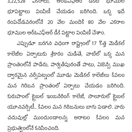
3,22,528 ఎకరాలు, ఆర్‌ఓఎఫ్‌ఆర్‌ డీకేటీ భూముల
భూపట్టాలు పంపిణీ చేయడం జరిగింది. ఒక్క ఇదే
రంపచోడవరంలోనే 20 వేల మందికి 80 వేల ఎకరాల
భూముల ఆర్‌ఓఎఫ్‌ఆర్‌ డీకే పట్టాల పంపిణీ చేశాం.
ఎప్పుడూ జరగని విధంగా రాష్ట్రంలో 17 కొత్త మెడికల్‌
కాలేజీల ఏర్పాటుకు శ్రీకారం చుడితే, వాటిలో ఒక్క మన
ప్రాంతంలోనే పాడేరు, పార్వతీపురంతో పాటు, ఏజెన్సీ ముఖ
ద్వారమైన నర్సీపట్నంలో మూడు మెడికల్‌ కాలేజీలు కేవలం
మన గిరిజన ప్రాంతంలో ఏర్పాటు చేయడం జరిగింది.
కురుపాంలో ట్రైబల్‌ ఇంజనీరింగ్‌ కాలేజీ, సాలూరులో ట్రైబల్‌
యూనివర్సిటీ.. కేవలం మన గిరిజనులు బాగు పడాలి. వారు
చదువుల్లో ముందుండాలన్న ఆరాటం కేవలం మన
ప్రభుత్వంలోనే కనిపించింది.