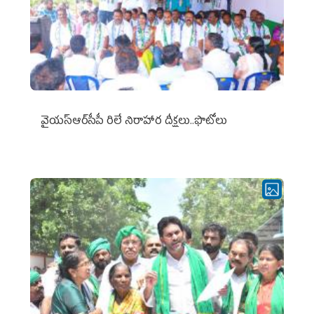
వైయ‌స్ఆర్‌సీపీ రిలే నిరాహార దీక్షలు..ఫొటోలు