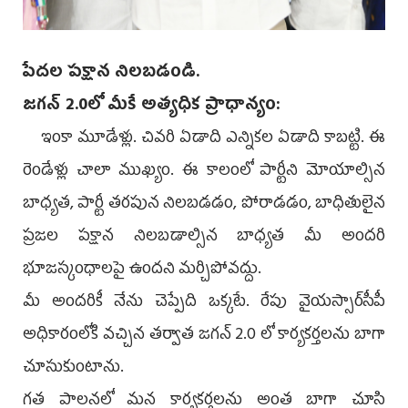
పేదల పక్షాన నిలబడండి.
జగన్‌ 2.0లో మీకే అత్యధిక ప్రాధాన్యం:
ఇంకా మూడేళ్లు. చివరి ఏడాది ఎన్నికల ఏడాది కాబట్టి. ఈ
రెండేళ్లు చాలా ముఖ్యం. ఈ కాలంలో పార్టీని మోయాల్సిన
బాధ్యత, పార్టీ తరపున నిలబడడం, పోరాడడం, బాధితులైన
ప్రజల పక్షాన నిలబడాల్సిన బాధ్యత మీ అందరి
భూజస్కంధాలపై ఉందని మర్చిపోవద్దు.
మీ అందరికీ నేను చెప్పేది ఒక్కటే. రేపు వైయస్సార్‌సీపీ
అధికారంలోకి వచ్చిన తర్వాత జగన్‌ 2.0 లో కార్యకర్తలను బాగా
చూసుకుంటాను.
గత పాలనలో మన కార్యకర్తలను అంత బాగా చూసి