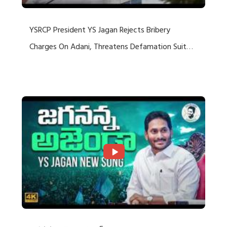
YSRCP President YS Jagan Rejects Bribery
Charges On Adani, Threatens Defamation Suit
Against Media Groups