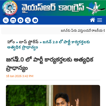
Skip to main content
????
జగన్‌కు పేరు వస్తుందనే రాజకీయ కక్షతో దిశ వ్య‌
You are here
హోం
»
టాప్ స్టోరీస్
» జగన్‌ 2.0 లో పార్టీ కార్యకర్తలకు
అత్యధిక ప్రాధాన్యం
జగన్‌ 2.0 లో పార్టీ కార్యకర్తలకు అత్యధిక
ప్రాధాన్యం
18 Jun 2026 3:42 PM