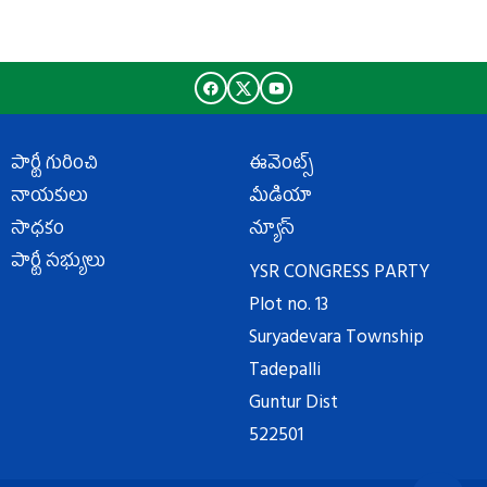
పార్టీ గురించి
ఈవెంట్స్
నాయకులు
మీడియా
సాధకం
న్యూస్
పార్టీ సభ్యులు
YSR CONGRESS PARTY
Plot no. 13
Suryadevara Township
Tadepalli
Guntur Dist
522501