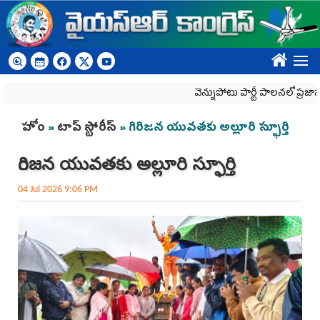
Skip to main content
????
వెన్నుపోటు పార్టీ పాలనలో ప్రజాస్వామ్యం
You are here
హోం
»
టాప్ స్టోరీస్
» గిరిజన యువతకు అల్లూరి స్ఫూర్తి
గిరిజన యువతకు అల్లూరి స్ఫూర్తి
04 Jul 2026 9:06 PM