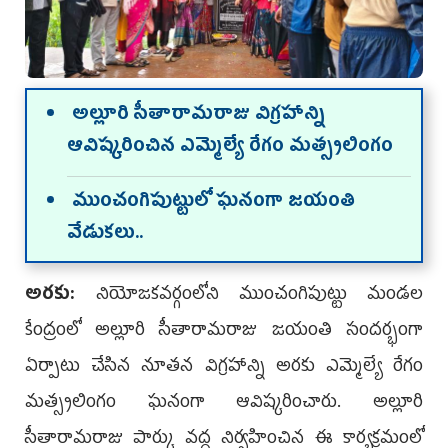
అల్లూరి సీతారామరాజు విగ్రహాన్ని
ఆవిష్కరించిన ఎమ్మెల్యే రేగం మత్స్యలింగం
ముంచంగిపుట్టులో ఘనంగా జయంతి
వేడుకలు..
అరకు:
నియోజకవర్గంలోని ముంచంగిపుట్టు మండల
కేంద్రంలో అల్లూరి సీతారామరాజు జయంతి సందర్భంగా
ఏర్పాటు చేసిన నూతన విగ్రహాన్ని అరకు ఎమ్మెల్యే రేగం
మత్స్యలింగం ఘనంగా ఆవిష్కరించారు. అల్లూరి
సీతారామరాజు పార్కు వద్ద నిర్వహించిన ఈ కార్యక్రమంలో