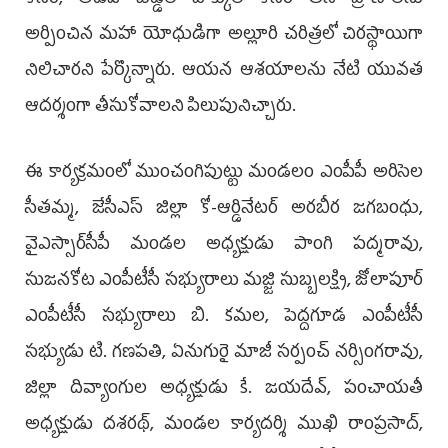
కోసం, అడవి బిడ్డల హక్కుల కోసం తన ప్రాణాలను
అర్పించిన మహా యోధుడిగా అల్లూరి చరిత్రలో చిరస్థాయిగా
నిలిచారని పేర్కొన్నారు. ఆయన ఆశయాలను నేటి యువత
ఆదర్శంగా తీసుకోవాలని పిలుపునిచ్చారు.
ఈ కార్యక్రమంలో ముంచంగిపుట్టు మండలం ఎంపీపీ అరిసెల
సీతమ్మ, జేసీఎస్ జిల్లా కో-ఆర్డినేటర్ అరబీర జగబంధు,
వైఎస్సార్‌సీపీ మండల అధ్యక్షుడు పాంగి పద్మరావు,
సుజనకోట ఎంపీటీసీ సభ్యురాలు మజ్జి సుబ్బలక్ష్మి, జోలాపూర్
ఎంపీటీసీ సభ్యురాలు బి. కమల, పెద్దగూడ ఎంపీటీసీ
సభ్యుడు టి. గణపతి, ఏనుగురై మాజీ సర్పంచ్ నర్సింగరావు,
జిల్లా దివ్యాంగుల అధ్యక్షుడు కే. జయదేవ్, పంచాయతీ
అధ్యక్షుడు దశరథ్, మండల కార్యదర్శి ముఖి రాంప్రసాద్,