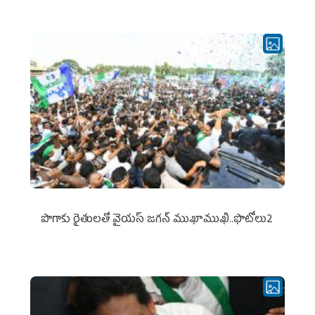
పొగాకు రైతుల‌తో వైయ‌స్ జ‌గ‌న్ ముఖాముఖి..ఫొటోలు2