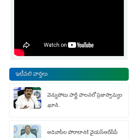
ఇటీవలి వార్తలు
వెన్నుపోటు పార్టీ పాలనలో ప్రజాస్వామ్యం
ఖూనీ..
ఆదివాసీల పోరాటానికి వైయ‌స్ఆర్‌సీపీ