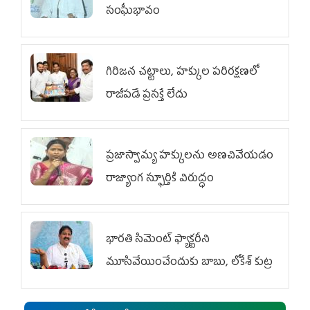
సంఘీభావం
గిరిజన చట్టాలు, హక్కుల పరిరక్షణలో
రాజీపడే ప్రసక్తే లేదు
ప్రజాస్వామ్య హక్కులను అణచివేయడం
రాజ్యాంగ స్ఫూర్తికి విరుద్ధం
భారతి సిమెంట్ ఫ్యాక్టరీని
మూసివేయించేందుకు బాబు, లోకేశ్ కుట్ర