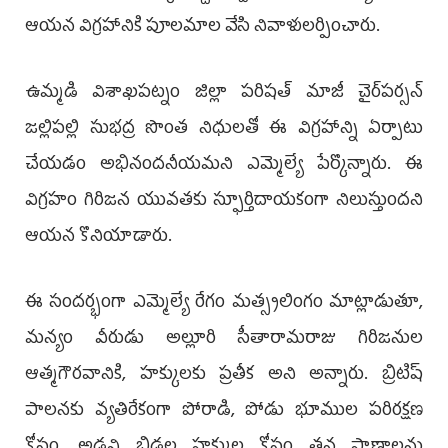
ఆయన విగ్రహానికి పూలమాల వేసి నివాళులర్పించారు.
ఉమ్మడి విశాఖపట్నం జిల్లా పరిషత్ మాజీ చైర్‌పర్సన్
జల్లిపల్లి సుభద్ర సొంత నిధులతో ఈ విగ్రహాన్ని ఏర్పాటు
చేయడం అభినందనీయమని ఎమ్మెల్యే పేర్కొన్నారు. ఈ
విగ్రహం గిరిజన యువతకు స్ఫూర్తిదాయకంగా నిలుస్తుందని
ఆయన కొనియాడారు.
ఈ సందర్భంగా ఎమ్మెల్యే రేగం మత్స్యలింగం మాట్లాడుతూ,
మన్యం వీరుడు అల్లూరి సీతారామరాజు గిరిజనుల
ఆత్మగౌరవానికి, హక్కులకు ప్రతీక అని అన్నారు. బ్రిటిష్
పాలనకు వ్యతిరేకంగా పోరాడి, పోడు భూముల పరిరక్షణ