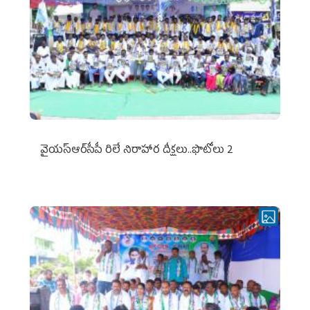
వైయ‌స్ఆర్‌సీపీ రిలే నిరాహార దీక్షలు..ఫొటోలు 2