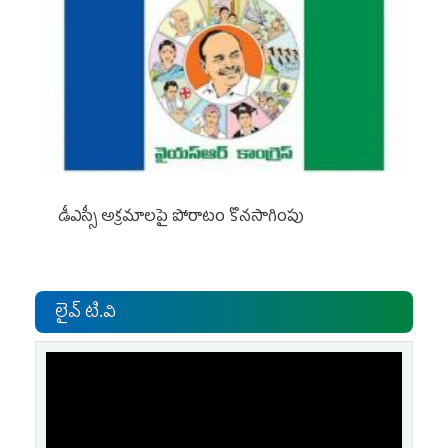
డీఎస్సీ అక్రమాలపై పోరాటం కొనసాగింపు
లైవ్ టి.వి