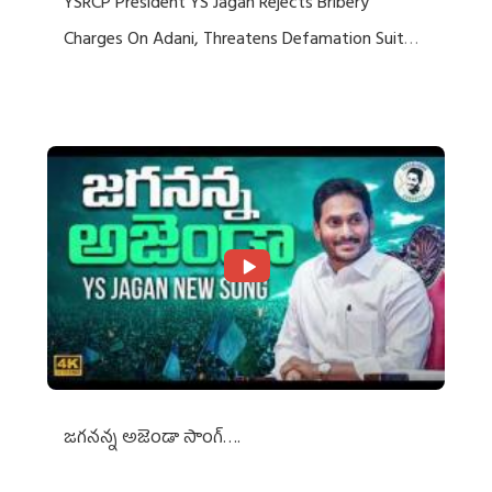
YSRCP President YS Jagan Rejects Bribery
Charges On Adani, Threatens Defamation Suit
Against Media Groups
జగనన్న అజెండా సాంగ్….