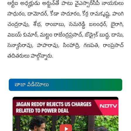
ఆర్టీఐ అధ్యక్షుడు అర్జున్‌తో పాటు వైఎస్సార్‌సీపీ నాయకులు
సాధురం, దామోదర్, కోడా సాదూరం, కోర్ర రామకృష్ణ, పాంగి
చంద్రరావు, శోభ, రాంబాబు, సమరెడ్డి జలంధర్, బైరాగి,
విజయ్ కుమార్, మట్టం రాజేంద్రప్రసాద్, బొడ్నైక్ బుద్ధ, దాసు,
సన్యాసిరావు, పాపారావు, సింహాద్రి, గణపతి, రాంప్రసాద్
తదితరులు పాల్గొన్నారు.
తాజా వీడియోలు