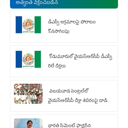
అత్యంత వీక్షించబడిన
డీఎస్సీ అక్రమాలపై పోరాటం
కొనసాగింపు
కోడుమూరులో వైయ‌స్ఆర్‌సీపీ డీఎస్సీ
రిలే దీక్షలు
విజయవాడ సెంట్రల్‌లో
వైయ‌స్ఆర్‌సీపీ దీక్షా శిబిరంపై దాడి
దుర్మార్గం
భారతి సిమెంట్ ఫ్యాక్టరీని