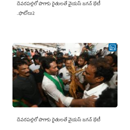
దేవరపల్లిలో పొగాకు రైతులతో వైయస్ జగన్ భేటీ
..ఫొటోలు2
దేవరపల్లిలో పొగాకు రైతులతో వైయస్ జగన్ భేటీ