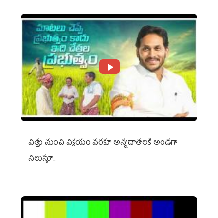
విత్తు నుంచి విక్రయం వరకూ అన్నదాతలకి అండగా
నిలుస్తూ..