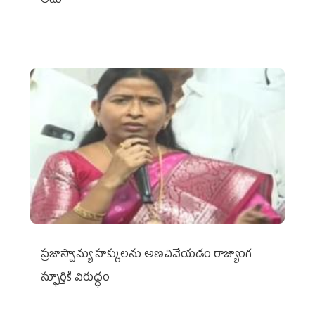
లేదు
ప్రజాస్వామ్య హక్కులను అణచివేయడం రాజ్యాంగ
స్ఫూర్తికి విరుద్ధం