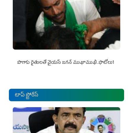
పొగాకు రైతుల‌తో వైయ‌స్ జ‌గ‌న్ ముఖాముఖి..ఫొటోలు1
టాప్ స్టోరీస్