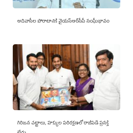
ఆదివాసీల పోరాటానికి వైయ‌స్ఆర్‌సీపీ సంఘీభావం
గిరిజన చట్టాలు, హక్కుల పరిరక్షణలో రాజీపడే ప్రసక్తే