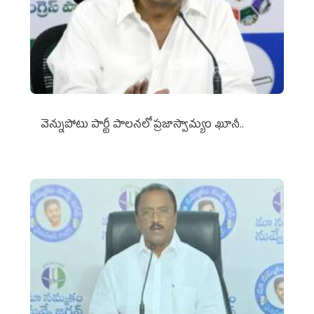
వెన్నుపోటు పార్టీ పాలనలో ప్రజాస్వామ్యం ఖూనీ..