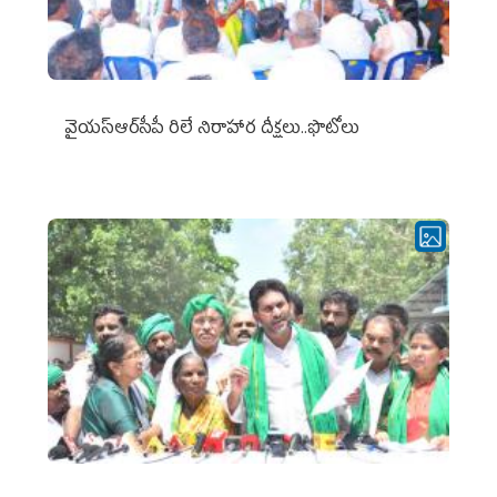
వైయ‌స్ఆర్‌సీపీ రిలే నిరాహార దీక్షలు..ఫొటోలు