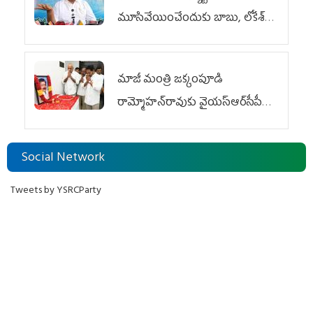
మూసివేయించేందుకు బాబు, లోకేశ్
కుట్ర
మాజీ మంత్రి జక్కంపూడి
రామ్మోహన్‌రావుకు వైయ‌స్ఆర్‌సీపీ
ఘన నివాళి
Social Network
Tweets by YSRCParty