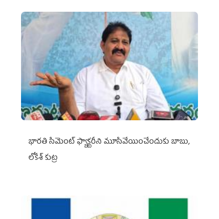
భారతి సిమెంట్ ఫ్యాక్టరీని మూసివేయించేందుకు బాబు,
లోకేశ్ కుట్ర