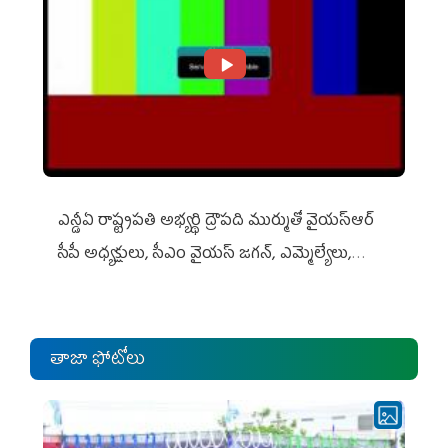
ఎన్డీఏ రాష్ట్ర‌ప‌తి అభ్య‌ర్థి ద్రౌప‌ది ముర్ముతో వైయ‌స్ఆర్
సీపీ అధ్య‌క్షులు, సీఎం వైయ‌స్ జ‌గ‌న్, ఎమ్మెల్యేలు,
ఎంపీల స‌మావేశం
తాజా ఫోటోలు