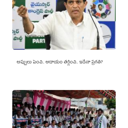
అప్పులు పెంచి.. ఆదాయం తగ్గించి.. ఇదేనా ప్రగతి?