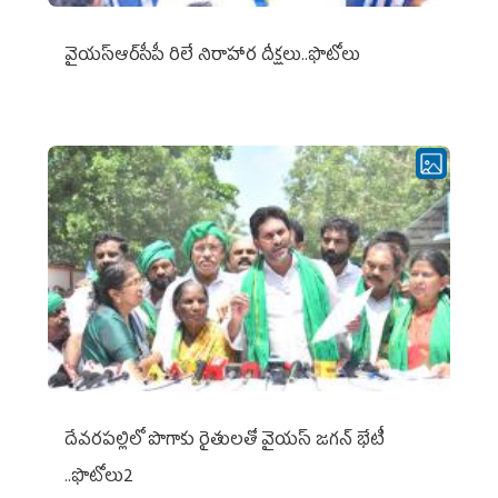
వైయ‌స్ఆర్‌సీపీ రిలే నిరాహార దీక్షలు..ఫొటోలు
దేవరపల్లిలో పొగాకు రైతులతో వైయస్ జగన్ భేటీ
..ఫొటోలు2