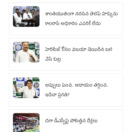
శాంతియుతంగా నిరసన తెలిపే హక్కును
కాలరాసే అధికారం ఎవరికీ లేదు
హెరిటేజ్ కోసం విజయా డెయిరీని బలి
చేసే కుట్ర‌
అప్పులు పెంచి.. ఆదాయం తగ్గించి..
ఇదేనా ప్రగతి?
దగా డీఎస్సీపై పోటెత్తిన దీక్షలు