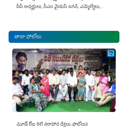
సీపీ అధ్య‌క్షులు, సీఎం వైయ‌స్ జ‌గ‌న్, ఎమ్మెల్యేలు,
ఎంపీల స‌మావేశం
తాజా ఫోటోలు
మూడో రోజు రిలే నిరాహార దీక్షలు..ఫొటోలు3