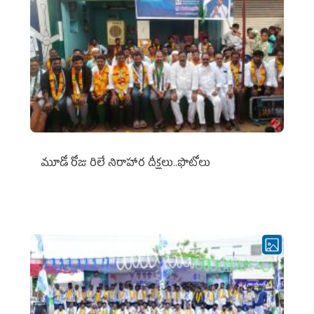
మూడో రోజు రిలే నిరాహార దీక్షలు..ఫొటోలు