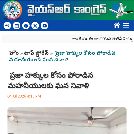
Skip to main content
????
శాంతియుతంగా నిరసన తెలిపే హక్కును కాలరా
You are here
హోం
»
టాప్ స్టోరీస్
» ప్రజా హక్కుల కోసం పోరాడిన
మహనీయులకు ఘన నివాళి
ప్రజా హక్కుల కోసం పోరాడిన
మహనీయులకు ఘన నివాళి
04 Jul 2026 4:15 PM