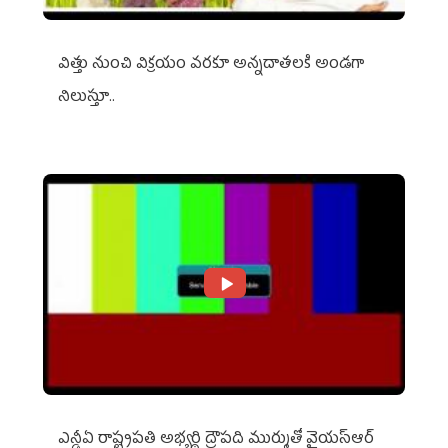
విత్తు నుంచి విక్రయం వరకూ అన్నదాతలకి అండగా
నిలుస్తూ..
ఎన్డీఏ రాష్ట్ర‌ప‌తి అభ్య‌ర్థి ద్రౌప‌ది ముర్ముతో వైయ‌స్ఆర్