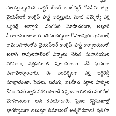
నిలుస్తున్నాయని డాక్టర్ బీఆర్ అంబేద్కర్ కోనసీమ జిల్లా
వైయ‌స్ఆర్‌ కాంగ్రెస్ పార్టీ అధ్యక్షుడు, మాజీ ఎమ్మెల్యే చిర్ల
జగ్గిరెడ్డి అన్నారు. వంగవీటి మోహనరంగా, అల్లూరి
సీతారామరాజు జయంతి సందర్భంగా గోపాలపురం గ్రామంలో,
రావులపాలెంలోని వైయ‌స్ఆర్‌ కాంగ్రెస్ పార్టీ కార్యాలయంలో,
అలాగే రావులపాలెంలో ఏర్పాటు చేసిన మహనీయుల
విగ్రహాలు, చిత్రపటాలకు పూలమాలలు వేసి ఘనంగా
నివాళులర్పించారు. ఈ సందర్భంగా చిర్ల జగ్గిరెడ్డి
మాట్లాడుతూ, పేదలు, బడుగు, బలహీన వర్గాల హక్కుల
కోసం చివరి శ్వాస వరకు పోరాడిన ప్రజానాయకుడు వంగవీటి
మోహనరంగా అని కొనియాడారు. ప్రజల కష్టసుఖాల్లో
భాగస్వామిగా నిలుస్తూ సమాజంలో ఆత్మగౌరవానికి ప్రతీకగా