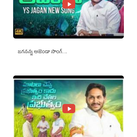
జగనన్న అజెండా సాంగ్….