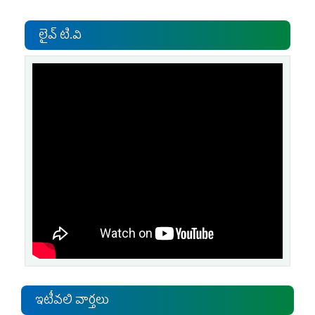
లైవ్ టి.వి
ఇటీవలి వార్తలు