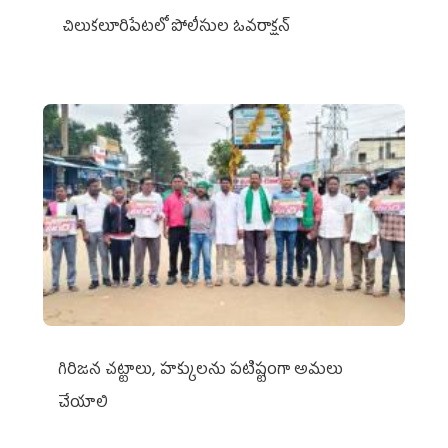
చిలుక‌లూరిపేట‌లో పోలీసుల ఓవ‌రాక్ష‌న్‌
గిరిజన చట్టాలు, హక్కులను పటిష్టంగా అమలు
చేయాలి