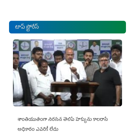
టాప్ స్టోరీస్
శాంతియుతంగా నిరసన తెలిపే హక్కును కాలరాసే
అధికారం ఎవరికీ లేదు