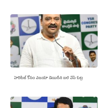
హెరిటేజ్ కోసం విజయా డెయిరీని బలి చేసే కుట్ర‌