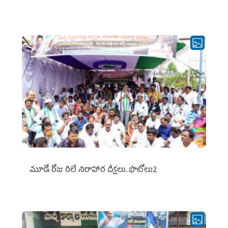
మూడో రోజు రిలే నిరాహార దీక్షలు..ఫొటోలు2