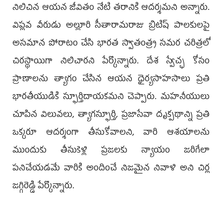
నిలిచిన ఆయన జీవితం నేటి తరానికి ఆదర్శమని అన్నారు.
విప్లవ వీరుడు అల్లూరి సీతారామరాజు బ్రిటిష్ పాలకులపై
అసమాన పోరాటం చేసి భారత స్వాతంత్ర్య సమర చరిత్రలో
చిరస్థాయిగా నిలిచారని పేర్కొన్నారు. దేశ స్వేచ్ఛ కోసం
ప్రాణాలను త్యాగం చేసిన ఆయన ధైర్యసాహసాలు ప్రతి
భారతీయుడికి స్ఫూర్తిదాయకమని చెప్పారు. మహనీయులు
చూపిన విలువలు, త్యాగస్ఫూర్తి, ప్రజాసేవా దృక్పథాన్ని ప్రతి
ఒక్కరూ ఆదర్శంగా తీసుకోవాలని, వారి ఆశయాలను
ముందుకు తీసుకెళ్లి ప్రజలకు న్యాయం జరిగేలా
పనిచేయడమే వారికి అందించే నిజమైన నివాళి అని చిర్ల
జగ్గిరెడ్డి పేర్కొన్నారు.