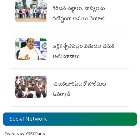
గిరిజన చట్టాలు, హక్కులను
పటిష్టంగా అమలు చేయాలి
ఆర్థిక శ్వేతపత్రం విడుదల వెనుక
అనుమానాలు
చిలుక‌లూరిపేట‌లో పోలీసుల
ఓవ‌రాక్ష‌న్‌
Social Network
Tweets by YSRCParty