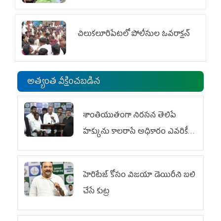
చిలుక‌లూరిపేట‌లో పోలీసుల ఓవ‌రాక్ష‌న్‌
అత్యంత వీక్షించబడిన
శాంతియుతంగా నిరసన తెలిపే
హక్కును కాలరాసే అధికారం ఎవరికీ
లేదు
హెరిటేజ్ కోసం విజయా డెయిరీని బలి
చేసే కుట్ర‌