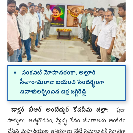
వంగవీటి మోహనరంగా, అల్లూరి
సీతారామరాజు జయంతి సందర్భంగా
నివాళులర్పించిన చిర్ల జగ్గిరెడ్డి
డాక్టర్ బీఆర్ అంబేద్కర్ కోనసీమ జిల్లా:
ప్రజా
హక్కులు, ఆత్మగౌరవం, స్వేచ్ఛ కోసం జీవితాలను అంకితం
చేసిన మహనీయుల ఆశయాలు నేటి సమాజానికి స్ఫూర్తిగా