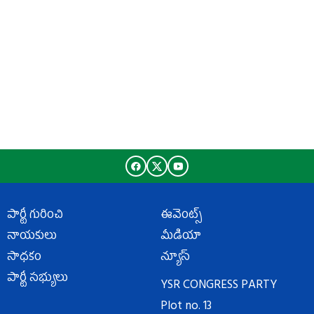
పార్టీ గురించి
ఈవెంట్స్
నాయకులు
మీడియా
సాధకం
న్యూస్
పార్టీ సభ్యులు
YSR CONGRESS PARTY
Plot no. 13