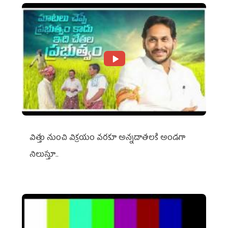
విత్తు నుంచి విక్రయం వరకూ అన్నదాతలకి అండగా
నిలుస్తూ..