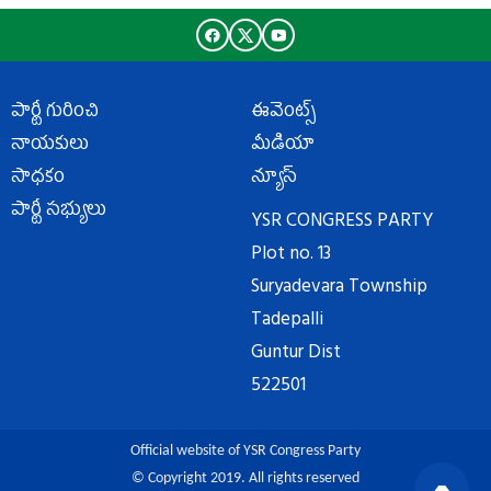
పార్టీ గురించి
ఈవెంట్స్
నాయకులు
మీడియా
సాధకం
న్యూస్
పార్టీ సభ్యులు
YSR CONGRESS PARTY
Plot no. 13
Suryadevara Township
Tadepalli
Guntur Dist
522501
Official website of YSR Congress Party
© Copyright 2019. All rights reserved