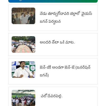
నేడు తూర్పుగోదావరి జిల్లాలో వైయస్‌
జగన్‌ పర్యటన
అందరి నోటా ఒకే మాట..
జెన్‌-జీకి అండగా జెన్‌-జే (జనరేషన్
జగన్)
చలో దేవరపల్లి..