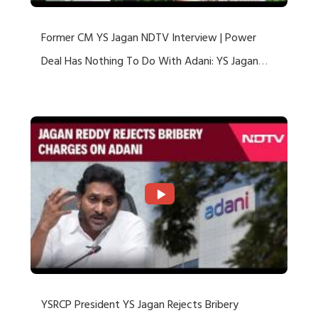
Former CM YS Jagan NDTV Interview | Power
Deal Has Nothing To Do With Adani: YS Jagan
Rejects US Charges
YSRCP President YS Jagan Rejects Bribery