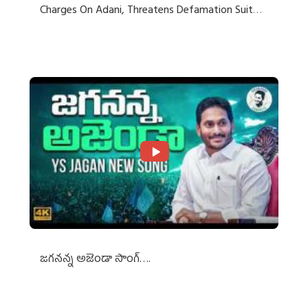
Charges On Adani, Threatens Defamation Suit
Against Media Groups
జగనన్న అజెండా సాంగ్….