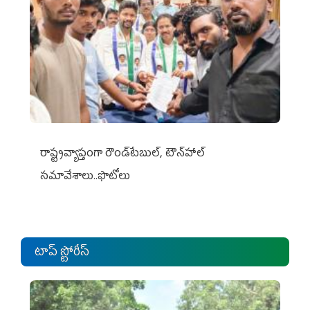
రాష్ట్రవ్యాప్తంగా రౌండ్‌టేబుల్‌, టౌన్‌హాల్‌
సమావేశాలు..ఫొటోలు
టాప్ స్టోరీస్