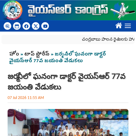
Skip to main content
????
చంద్రబాబు పాలన రైతులకు హానికరం
You are here
హోం
»
టాప్ స్టోరీస్
» జర్మనీలో ఘనంగా డాక్టర్
వైయ‌స్ఆర్‌ 77వ జయంతి వేడుకలు
జర్మనీలో ఘనంగా డాక్టర్ వైయ‌స్ఆర్‌ 77వ
జయంతి వేడుకలు
07 Jul 2026 11:55 AM