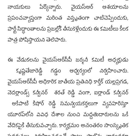
నాయ‌కులు పేర్కొన్నారు. వైయ‌స్ఆర్‌ ఆశయాలను
ప్రపంచవ్యాప్తంగా మరింత విస్తృతంగా చాటిచెప్పేందుకు,
పార్టీ సిద్ధాంతాలను ప్రజల్లోకి తీసుకెళ్లేందుకు ఈ కమిటీలు కీలక
పాత్ర పోషిస్తాయని తెలిపారు.
ఈ వేడుకలను వైయ‌స్ఆర్‌సీపీ జర్మనీ కమిటీ అధ్యక్షుడు
కృష్ణతేజారెడ్డి గడ్డం ఆధ్వర్యంలో నిర్వహించారు.
వైయ‌స్ఆర్‌సీపీ అధికారిక జాతీయ ప్రతినిధి కార్తీక్ యల్లప్రగడ,
నెదర్లాండ్స్ కన్వీనర్ శరత్ రెడ్డి వంగా, ఐర్లాండ్ కన్వీనర్
ఆకేపాటి కిషోర్ రెడ్డి సమన్వయకర్తలుగా వ్యవహరిస్తూ
యూరప్‌లోని వివిధ దేశాల నుంచి మద్దతుదారులను ఒకే
వేదికపైకి తీసుకువచ్చారు. కార్యక్రమం అనంతరం సాంస్కృతిక