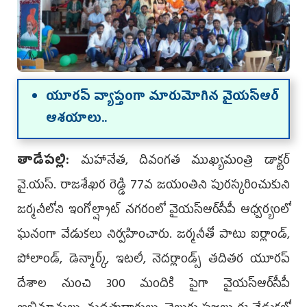
యూరప్‌ వ్యాప్తంగా మారుమోగిన వైయ‌స్ఆర్
ఆశయాలు..
తాడేప‌ల్లి:
మహానేత, దివంగత ముఖ్యమంత్రి డాక్టర్
వై.య‌స్. రాజశేఖర రెడ్డి 77వ జయంతిని పురస్కరించుకుని
జర్మనీలోని ఇంగోల్ష్టాట్ నగరంలో వైయ‌స్ఆర్‌సీపీ ఆధ్వర్యంలో
ఘనంగా వేడుకలు నిర్వహించారు. జర్మనీతో పాటు ఐర్లాండ్,
పోలాండ్, డెన్మార్క్, ఇటలీ, నెదర్లాండ్స్ తదితర యూరప్
దేశాల నుంచి 300 మందికి పైగా వైయ‌స్ఆర్‌సీపీ