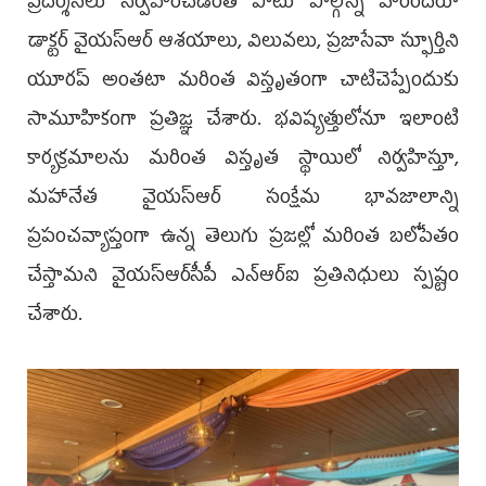
ప్రదర్శనలు నిర్వహించడంతో పాటు పాల్గొన్న వారందరూ
డాక్టర్ వైయ‌స్ఆర్‌ ఆశయాలు, విలువలు, ప్రజాసేవా స్ఫూర్తిని
యూరప్ అంతటా మరింత విస్తృతంగా చాటిచెప్పేందుకు
సామూహికంగా ప్రతిజ్ఞ చేశారు. భవిష్యత్తులోనూ ఇలాంటి
కార్యక్రమాలను మరింత విస్తృత స్థాయిలో నిర్వహిస్తూ,
మహానేత వైయ‌స్ఆర్‌ సంక్షేమ భావజాలాన్ని
ప్రపంచవ్యాప్తంగా ఉన్న తెలుగు ప్రజల్లో మరింత బలోపేతం
చేస్తామని వైయ‌స్ఆర్‌సీపీ ఎన్‌ఆర్‌ఐ ప్రతినిధులు స్పష్టం
చేశారు.