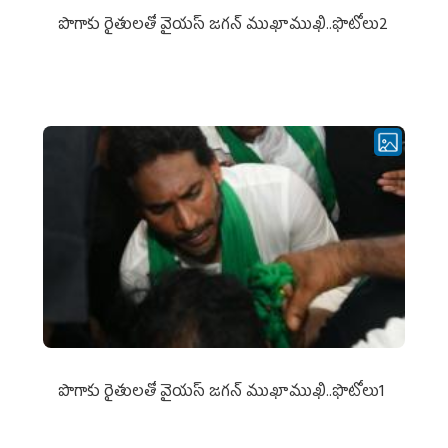
పొగాకు రైతుల‌తో వైయ‌స్ జ‌గ‌న్ ముఖాముఖి..ఫొటోలు2
పొగాకు రైతుల‌తో వైయ‌స్ జ‌గ‌న్ ముఖాముఖి..ఫొటోలు1