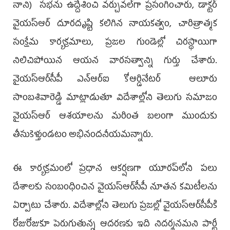
నాని) సభను ఉద్దేశించి వ‌ర్చువ‌ల్‌గా ప్రసంగించారు, డాక్టర్
వైయ‌స్ఆర్‌ దూరదృష్టి కలిగిన నాయకత్వం, చారిత్రాత్మక
సంక్షేమ కార్యక్రమాలు, ప్రజల గుండెల్లో చిరస్థాయిగా
నిలిచిపోయిన ఆయన వారసత్వాన్ని గుర్తు చేశారు.
వైయ‌స్ఆర్‌సీపీ ఎన్‌ఆర్‌ఐ కోఆర్డినేటర్ ఆలూరు
సాంబశివారెడ్డి మాట్లాడుతూ విదేశాల్లోని తెలుగు సమాజం
వైయ‌స్ఆర్‌ ఆశయాలను మరింత బలంగా ముందుకు
తీసుకెళ్తుండటం అభినందనీయమన్నారు.
ఈ కార్యక్రమంలో ప్రధాన ఆకర్షణగా యూరప్‌లోని పలు
దేశాలకు సంబంధించిన వైయ‌స్ఆర్‌సీపీ నూత‌న కమిటీలను
ఏర్పాటు చేశారు. విదేశాల్లోని తెలుగు ప్రజల్లో వైయ‌స్ఆర్‌సీపీకి
రోజురోజుకూ పెరుగుతున్న ఆదరణకు ఇది నిదర్శనమని పార్టీ