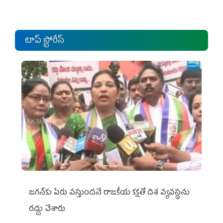
టాప్ స్టోరీస్
జగన్‌కు పేరు వస్తుందనే రాజకీయ కక్షతో దిశ వ్య‌వ‌స్థ‌ను
రద్దు చేశారు