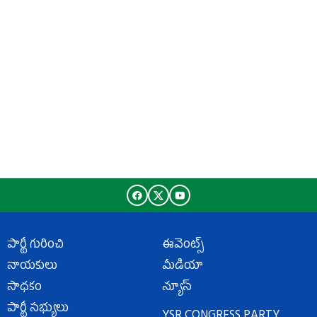
పార్టీ గురించి
ఈవెంట్స్
నాయకులు
మీడియా
సాధకం
న్యూస్
పార్టీ సభ్యులు
YSR CONGRESS PARTY