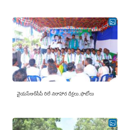
వైయ‌స్ఆర్‌సీపీ రిలే నిరాహార దీక్షలు..ఫొటోలు