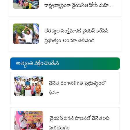
రాష్ట్రవ్యాప్తంగా వైయ‌స్ఆర్‌సీపీ మహిళా
విభాగం ఆందోళనలు
నేతన్నల సంక్షేమానికి వైయ‌స్ఆర్‌సీపీ
ప్రభుత్వం అండగా నిలిచింది
అత్యంత వీక్షించబడిన
చేనేత రంగానికి గత ప్రభుత్వంలో
ధీమా
వైయ‌స్ జగన్ పాలనలో చేనేతలకు
స్వర్ణయుగం