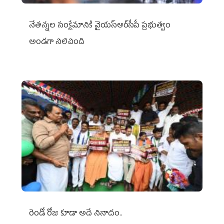
నేతన్నల సంక్షేమానికి వైయ‌స్ఆర్‌సీపీ ప్రభుత్వం
అండగా నిలిచింది
రెండో రోజు కూడా అదే నినాదం..