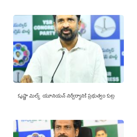
కృష్ణా మిల్క్‌ యూనియన్‌ నిర్వీర్యానికి ప్రభుత్వం కుట్ర