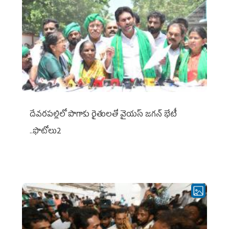
దేవరపల్లిలో పొగాకు రైతులతో వైయస్ జగన్ భేటీ
..ఫొటోలు2