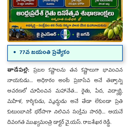
77వ జయంతి ప్రత్యేకం
తాడేప‌ల్లి:
ప్రజల కష్టాలను తన కష్టాలుగా భావించిన
నాయకుడు... అధికారం అంటే ప్రజాసేవ అనే తత్వాన్ని
ఆచరణలో చూపించిన మహానేత... రైతు, పేద, విద్యార్థి,
మహిళ, కార్మికుడు, వృద్ధుడు అనే తేడా లేకుండా ప్రతి
కుటుంబానికి భరోసాగా నిలిచిన సంక్షేమ సారథి... ఆయనే
దివంగత ముఖ్యమంత్రి డాక్టర్ వై.యస్. రాజశేఖర రెడ్డి.