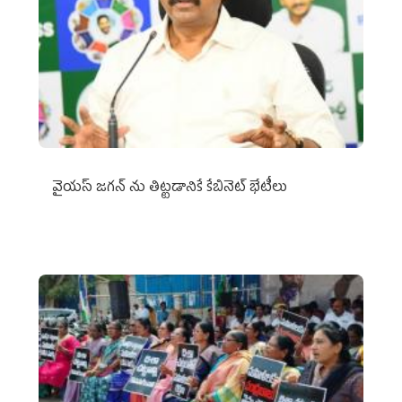
వైయ‌స్ జగన్‌ ను తిట్టడానికే కేబినెట్‌ భేటీలు