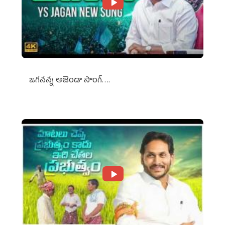
జగనన్న అజెండా సాంగ్….