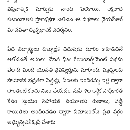
విప్లవాత్మక మార్పుకు నాంది పలికాయి. లక్షలాది
కుటుంబాలకు ప్రాణభిక్షగా నిలిచిన ఈ పథకాలు వైయ‌స్ఆర్
మానవతా దృక్పథానికి నిదర్శనం.
పేద విద్యార్థులు డబ్బుల్లేక చదువుకు దూరం కాకూడదనే
ఆలోచనతో అమలు చేసిన ఫీజు రీయింబర్స్‌మెంట్ పథకం
వేలాది మంది యువత భవిష్యత్తును మార్చింది. వృద్ధులకు
సామాజిక భద్రతగా పెన్షన్లు, పేదలకు ఇందిరమ్మ ఇళ్ల ద్వారా
సొంతింటి కలను నిజం చేయడం, మహిళల ఆర్థిక సాధికారత
కోసం స్వయం సహాయక సంఘాలకు రుణాలు, వడ్డీ
రాయితీలు అందించడం ద్వారా సమాజంలోని ప్రతి వర్గం
అభ్యున్నతికి కృషి చేశారు.