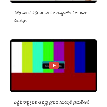
విత్తు నుంచి విక్రయం వరకూ అన్నదాతలకి అండగా
నిలుస్తూ..
ఎన్డీఏ రాష్ట్ర‌ప‌తి అభ్య‌ర్థి ద్రౌప‌ది ముర్ముతో వైయ‌స్ఆర్