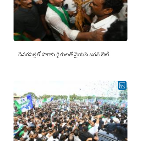
దేవరపల్లిలో పొగాకు రైతులతో వైయస్ జగన్ భేటీ