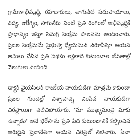
గ్రామీణాభివృద్ధి, రహదారులు, తాగునీటి సదుపాయాలు,
విద్య, ఆరోగ్యం, సాగునీరు వంటి ప్రతి రంగంలో అభివృద్ధికి
ప్రాధాన్యం ఇస్తూ సమగ్ర సంక్షేమ పాలనను అందించారు.
ప్రజల సంక్షేమమే ప్రభుత్వ ధ్యేయమని నిరూపిస్తూ ఆయన
అమలు చేసిన ప్రతి పథకం లక్షలాది కుటుంబాల జీవితాల్లో
వెలుగులు నింపింది.
డాక్టర్ వైయ‌స్ఆర్ రాజకీయ నాయకుడిగా మాత్రమే కాకుండా
ప్రజల గుండెల్లో విశ్వాసాన్ని నింపిన నాయకుడిగా
చిరస్థాయిగా నిలిచిపోయారు. "మా ముఖ్యమంత్రి మాకు
ఉన్నాడు" అనే భరోసాను ప్రతి పేద కుటుంబానికి కల్పించిన
అరుదైన ప్రజానేతగా ఆయన చరిత్రలో నిలిచారు. సేవా