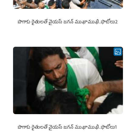
పొగాకు రైతుల‌తో వైయ‌స్ జ‌గ‌న్ ముఖాముఖి..ఫొటోలు2
పొగాకు రైతుల‌తో వైయ‌స్ జ‌గ‌న్ ముఖాముఖి..ఫొటోలు1