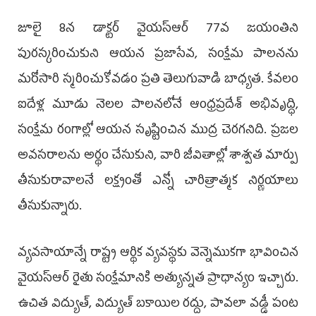
జూలై 8న డాక్టర్ వైయ‌స్ఆర్ 77వ జయంతిని
పురస్కరించుకుని ఆయన ప్రజాసేవ, సంక్షేమ పాలనను
మరోసారి స్మరించుకోవడం ప్రతి తెలుగువాడి బాధ్యత. కేవలం
ఐదేళ్ల మూడు నెలల పాలనలోనే ఆంధ్రప్రదేశ్ అభివృద్ధి,
సంక్షేమ రంగాల్లో ఆయన సృష్టించిన ముద్ర చెరగనిది. ప్రజల
అవసరాలను అర్థం చేసుకుని, వారి జీవితాల్లో శాశ్వత మార్పు
తీసుకురావాలనే లక్ష్యంతో ఎన్నో చారిత్రాత్మక నిర్ణయాలు
తీసుకున్నారు.
వ్యవసాయాన్నే రాష్ట్ర ఆర్థిక వ్యవస్థకు వెన్నెముకగా భావించిన
వైయ‌స్ఆర్ రైతు సంక్షేమానికి అత్యున్నత ప్రాధాన్యం ఇచ్చారు.
ఉచిత విద్యుత్, విద్యుత్ బకాయిల రద్దు, పావలా వడ్డీ పంట