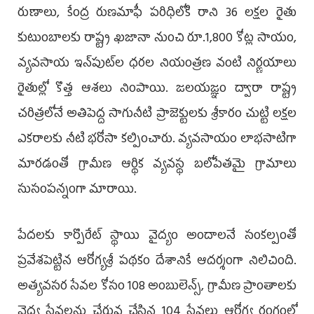
రుణాలు, కేంద్ర రుణమాఫీ పరిధిలోకి రాని 36 లక్షల రైతు
కుటుంబాలకు రాష్ట్ర ఖజానా నుంచి రూ.1,800 కోట్ల సాయం,
వ్యవసాయ ఇన్‌పుట్‌ల ధరల నియంత్రణ వంటి నిర్ణయాలు
రైతుల్లో కొత్త ఆశలు నింపాయి. జలయజ్ఞం ద్వారా రాష్ట్ర
చరిత్రలోనే అతిపెద్ద సాగునీటి ప్రాజెక్టులకు శ్రీకారం చుట్టి లక్షల
ఎకరాలకు నీటి భరోసా కల్పించారు. వ్యవసాయం లాభసాటిగా
మారడంతో గ్రామీణ ఆర్థిక వ్యవస్థ బలోపేతమై గ్రామాలు
సుసంపన్నంగా మారాయి.
పేదలకు కార్పొరేట్ స్థాయి వైద్యం అందాలనే సంకల్పంతో
ప్రవేశపెట్టిన ఆరోగ్యశ్రీ పథకం దేశానికే ఆదర్శంగా నిలిచింది.
అత్యవసర సేవల కోసం 108 అంబులెన్స్, గ్రామీణ ప్రాంతాలకు
వైద్య సేవలను చేరువ చేసిన 104 సేవలు ఆరోగ్య రంగంలో