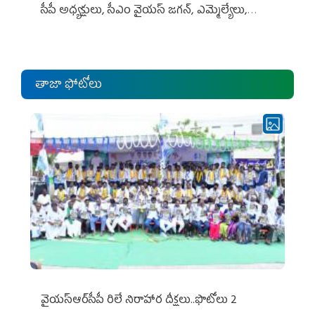
సీపీ అధ్య‌క్షులు, సీఎం వైయ‌స్ జ‌గ‌న్, ఎమ్మెల్యేలు,
ఎంపీల స‌మావేశం
తాజా ఫోటోలు
వైయ‌స్ఆర్‌సీపీ రిలే నిరాహార దీక్షలు..ఫొటోలు 2