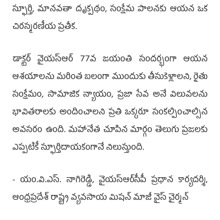
స్ఫూర్తి, మానవతా దృక్పథం, సంక్షేమ పాలనకు ఆయన ఒక
చిరస్మరణీయ ప్రతీక.
డాక్టర్ వైయ‌స్ఆర్ 77వ జయంతి సందర్భంగా ఆయన
ఆశయాలను మరింత బలంగా ముందుకు తీసుకెళ్లాలని, రైతు
సంక్షేమం, సామాజిక న్యాయం, ప్రజా సేవ అనే విలువలను
భావితరాలకు అందించాలని ప్రతి ఒక్కరూ సంకల్పించాల్సిన
అవసరం ఉంది. మహానేత చూపిన మార్గం తెలుగు ప్రజలకు
ఎప్పటికీ స్ఫూర్తిదాయకంగానే నిలుస్తుంది.
- యం.వి.ఎస్. నాగిరెడ్డి, వైయ‌స్ఆర్‌సీపీ ప్రధాన కార్యదర్శి,
ఆంధ్రప్రదేశ్ రాష్ట్ర వ్యవసాయ మిషన్ మాజీ వైస్ చైర్మన్