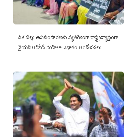
దిశ బిల్లు ఉపసంహరణకు వ్యతిరేకంగా రాష్ట్రవ్యాప్తంగా
వైయ‌స్ఆర్‌సీపీ మహిళా విభాగం ఆందోళనలు