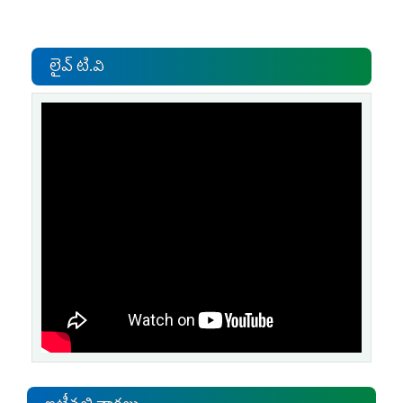
లైవ్ టి.వి