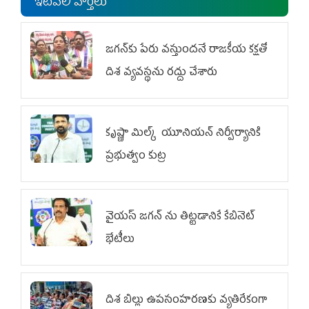
ఇటీవలి వార్తలు
జగన్‌కు పేరు వస్తుందనే రాజకీయ కక్షతో
దిశ వ్య‌వ‌స్థ‌ను రద్దు చేశారు
కృష్ణా మిల్క్‌ యూనియన్‌ నిర్వీర్యానికి
ప్రభుత్వం కుట్ర
వైయ‌స్ జగన్‌ ను తిట్టడానికే కేబినెట్‌
భేటీలు
దిశ బిల్లు ఉపసంహరణకు వ్యతిరేకంగా