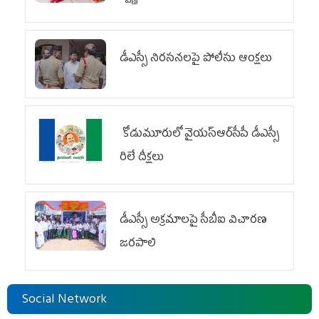
డీఎస్సీ నిరసనలపై పోలీసు ఆంక్షలు
కోడుమూరులో వైయ‌స్ఆర్‌సీపీ డీఎస్సీ
రిలే దీక్షలు
డీఎస్సీ అక్రమాలపై సీబీఐ విచారణ
జరపాలి
Social Network