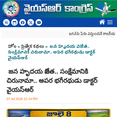
Skip to main content
????
జగన్‌కు పేరు వస్తుందనే రాజకీయ కక్షతో దిశ వ్య
You are here
హోం
»
ప్రత్యేక కథలు
» జన హృదయ విజేత..
సంక్షేమానికి చిరునామా.. అపర భగీరథుడు డాక్టర్
వైయ‌స్ఆర్
జన హృదయ విజేత.. సంక్షేమానికి
చిరునామా.. అపర భగీరథుడు డాక్టర్
వైయ‌స్ఆర్
07 Jul 2026 12:14 PM