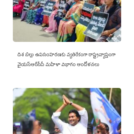
దిశ బిల్లు ఉపసంహరణకు వ్యతిరేకంగా రాష్ట్రవ్యాప్తంగా
వైయ‌స్ఆర్‌సీపీ మహిళా విభాగం ఆందోళనలు