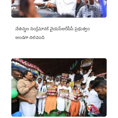
నేతన్నల సంక్షేమానికి వైయ‌స్ఆర్‌సీపీ ప్రభుత్వం
అండగా నిలిచింది