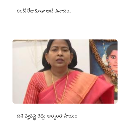
రెండో రోజు కూడా అదే నినాదం..
దిశ వ్యవస్థ రద్దు అత్యంత హేయం