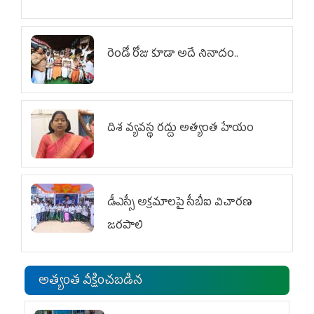
రెండో రోజు కూడా అదే నినాదం..
దిశ వ్యవస్థ రద్దు అత్యంత హేయం
డీఎస్సీ అక్రమాలపై సీబీఐ విచారణ
జరపాలి
అత్యంత వీక్షించబడిన