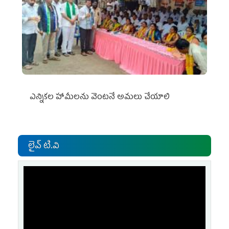
ఎన్నికల హామీలను వెంటనే అమలు చేయాలి
లైవ్ టి.వి