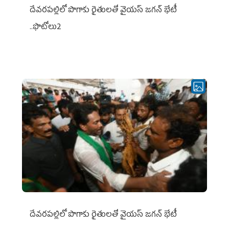
దేవరపల్లిలో పొగాకు రైతులతో వైయస్ జగన్ భేటీ
..ఫొటోలు2
దేవరపల్లిలో పొగాకు రైతులతో వైయస్ జగన్ భేటీ