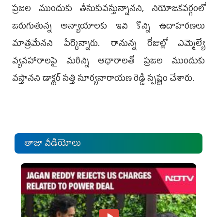
ప్రజల ముందుకు తీసుకువస్తున్నానని, నియోజకవర్గంలో
జరుగుతున్న అన్యాయాలకు ఇవి కొన్ని ఉదాహరణలు
మాత్రమేనని పేర్కొన్నారు. రానున్న రోజుల్లో ఎమ్మెల్యే
వ్యవహారాలపై మరిన్ని ఆధారాలతో ప్రజల ముందుకు
వస్తానని డాక్టర్ సత్తి సూర్యనారాయణ రెడ్డి స్పష్టం చేశారు.
తాజా వీడియోలు