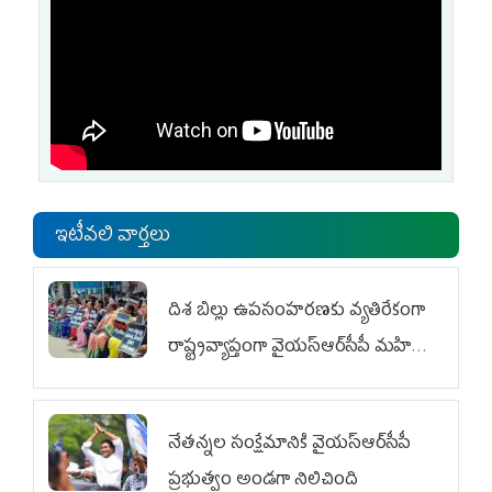
ఇటీవలి వార్తలు
దిశ బిల్లు ఉపసంహరణకు వ్యతిరేకంగా
రాష్ట్రవ్యాప్తంగా వైయ‌స్ఆర్‌సీపీ మహిళా
విభాగం ఆందోళనలు
నేతన్నల సంక్షేమానికి వైయ‌స్ఆర్‌సీపీ
ప్రభుత్వం అండగా నిలిచింది