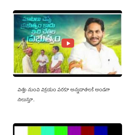
విత్తు నుంచి విక్రయం వరకూ అన్నదాతలకి అండగా
నిలుస్తూ..