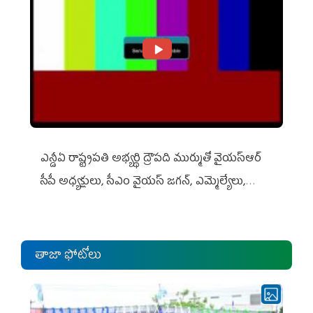
ఎన్డీఏ రాష్ట్ర‌ప‌తి అభ్య‌ర్థి ద్రౌప‌ది ముర్ముతో వైయ‌స్ఆర్
సీపీ అధ్య‌క్షులు, సీఎం వైయ‌స్ జ‌గ‌న్, ఎమ్మెల్యేలు,
ఎంపీల స‌మావేశం
తాజా ఫోటోలు