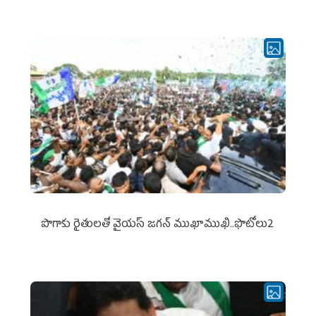
పొగాకు రైతుల‌తో వైయ‌స్ జ‌గ‌న్ ముఖాముఖి..ఫొటోలు2