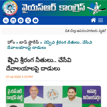
Skip to main content
????
దిశ బిల్లు ఉపసంహరణకు వ్యతిరేకంగా రాష
You are here
హోం
»
టాప్ స్టోరీస్
» చెప్పేవి శ్రీరంగ నీతులు.. చేసేవి
దేవాలయాలపై దాడులు
చెప్పేవి శ్రీరంగ నీతులు.. చేసేవి
దేవాలయాలపై దాడులు
07 Jul 2026 1:33 PM