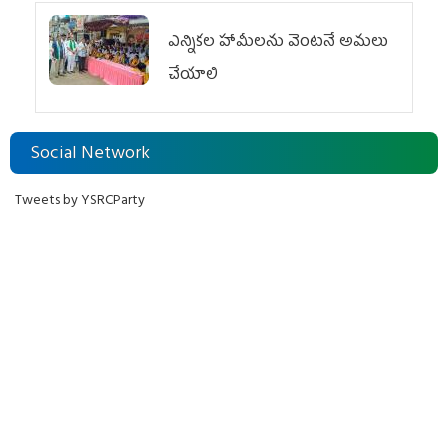
ఎన్నికల హామీలను వెంటనే అమలు
చేయాలి
Social Network
Tweets by YSRCParty