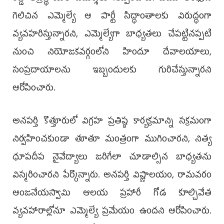
గెలిచిన ఎమ్మెల్యే ఆ పార్టీ సిద్ధాంతాలకు విరుద్ధంగా
వ్యవహరిస్తున్నారని, ఎమ్మెల్యేగా బాధ్యతలు చేపట్టినప్పటి
నుంచి నియోజకవర్గంలోని హిందూ దేవాలయాలు,
సంప్రదాయాలను ఇబ్బందులకు గురిచేస్తున్నారని
ఆరోపించారు.
అనపర్తి కొత్తూరులో విగ్రహ ప్రతిష్ఠ కార్యక్రమాన్ని సక్రమంగా
నిర్వహించకుండా తూతూ మంత్రంగా ముగించారని, నిత్య
ధూపదీప నైవేద్యాలు జరిగేలా చూడాల్సిన బాధ్యతను
విస్మరించారని పేర్కొన్నారు. అనపర్తి విష్ణాలయం, రామవరం
ఆంజనేయస్వామి ఆలయ ప్రహారీ గోడ కూల్చివేత
వ్యవహారాల్లోనూ ఎమ్మెల్యే ప్రమేయం ఉందని ఆరోపించారు.