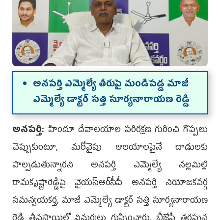
అనపర్తి ఎమ్మెల్యే తీరుపై మండిపడ్డ మాజీ
ఎమ్మెల్యే డాక్టర్ సత్తి సూర్యనారాయణ రెడ్డి
అనపర్తి:
హిందూ దేవాలయాల పరిరక్షణ గురించి గొప్పలు
చెప్పుకుంటూ, మరోవైపు ఆలయాలపైనే దాడులకు
పాల్పడుతున్నారని అనపర్తి ఎమ్మెల్యే నల్లమిల్లి
రామకృష్ణారెడ్డిపై వైయస్‌ఆర్‌సీపీ అనపర్తి నియోజకవర్గ
సమన్వయకర్త, మాజీ ఎమ్మెల్యే డాక్టర్ సత్తి సూర్యనారాయణ
రెడ్డి తీవ్రస్థాయిలో విమర్శలు గుప్పించారు. బీజేపీ తరఫున