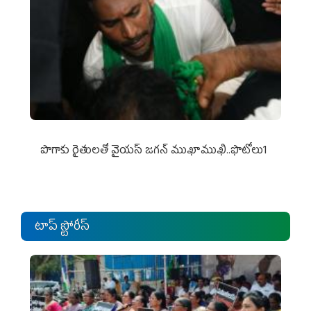
పొగాకు రైతుల‌తో వైయ‌స్ జ‌గ‌న్ ముఖాముఖి..ఫొటోలు1
టాప్ స్టోరీస్