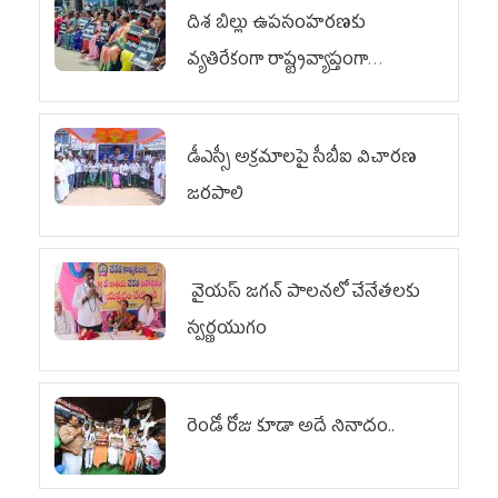
దిశ బిల్లు ఉపసంహరణకు
వ్యతిరేకంగా రాష్ట్రవ్యాప్తంగా
వైయ‌స్ఆర్‌సీపీ మహిళా విభాగం
ఆందోళనలు
డీఎస్సీ అక్రమాలపై సీబీఐ విచారణ
జరపాలి
వైయ‌స్ జగన్ పాలనలో చేనేతలకు
స్వర్ణయుగం
రెండో రోజు కూడా అదే నినాదం..