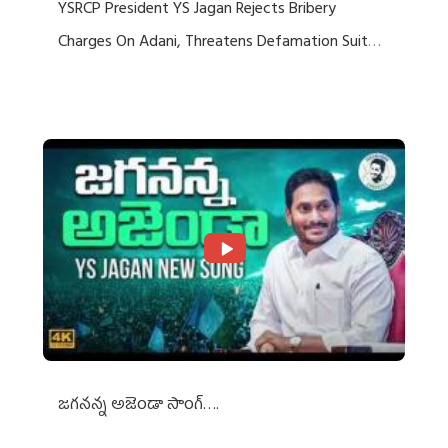
YSRCP President YS Jagan Rejects Bribery
Charges On Adani, Threatens Defamation Suit
Against Media Groups
జగనన్న అజెండా సాంగ్….