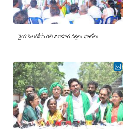
వైయ‌స్ఆర్‌సీపీ రిలే నిరాహార దీక్షలు..ఫొటోలు