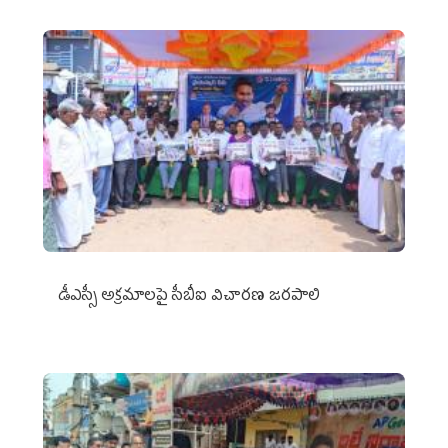
డీఎస్సీ అక్రమాలపై సీబీఐ విచారణ జరపాలి