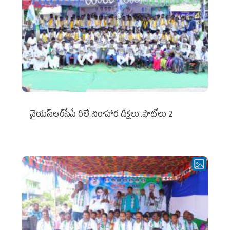
వైయ‌స్ఆర్‌సీపీ రిలే నిరాహార దీక్షలు..ఫొటోలు 2