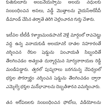
కుతుకులూరు ఆంజనేయస్వామి ఆలయ నిధులకు
సంబంధించిన అసలు, వడ్డీ మొత్తాలను వైయస్‌ఆర్‌సీపీ
డిమాండ్ చేసిన తర్వాతే తిరిగి చెల్లించారని గుర్తు చేశారు.
ఇటీవల టీటీడీ కళ్యాణమండపానికి వెళ్లే మార్గంలో రావిచెట్టు
వద్ద ఉన్న వినాయకుడి ఆలయానికి దాతల సహకారంతో
నిర్మించిన రేకుల షెడ్డును పంచాయతీ సిబ్బందితో
తొలగించడం అత్యంత దుర్మార్గమని సూర్యనారాయణ రెడ్డి
మండిపడ్డారు. త్వరలో పుష్కరాలు జరగనున్న నేపథ్యంలో
భక్తుల సౌకర్యార్థం నిర్మించిన షెడ్డును తొలగించడం ద్వారా
ఎమ్మెల్యే భక్తుల మనోభావాలను దెబ్బతీశారని విమర్శించారు.
తన ఆరోపణలకు సంబంధించిన ఫోటోలు, వీడియోలను