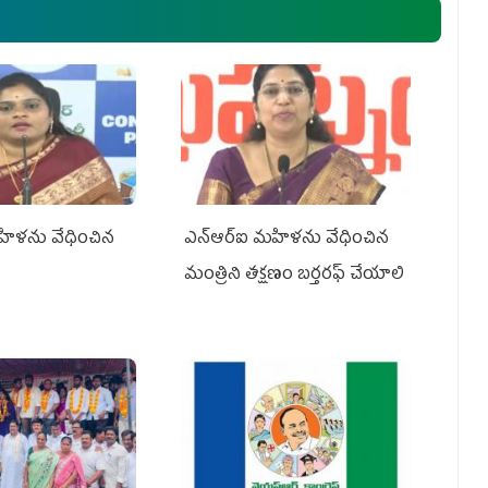
హిళను వేధించిన
ఎన్ఆర్ఐ మహిళను వేధించిన
మంత్రిని త‌క్ష‌ణం బ‌ర్త‌ర‌ఫ్ చేయాలి