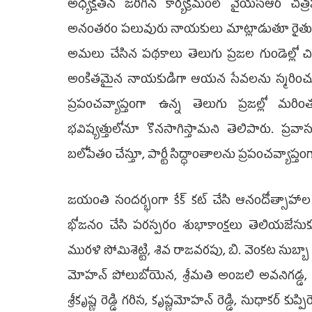
అధ్యక్షతన జరిగిన కార్యక్రమంలో వైయ‌స్ఆర్ చ
అనంతరం పలువురు నాయకులు మాట్లాడుతూ రైతులు, 
అమలు చేసిన పథకాలు తెలుగు ప్రజల గుండెల్లో చిరస
అంకితమైన నాయకుడిగా ఆయన సేవలను స్మరించుకు
ప్రపంచవ్యాప్తంగా ఉన్న తెలుగు ప్రజల్లో మరిం
భవిష్యత్తులోనూ కొనసాగిస్తామని తెలిపారు. ప్ర
బలోపేతం చేస్తూ, పార్టీ సిద్ధాంతాలను ప్రపంచవ్యాప్తంగ
జయంతి సందర్భంగా కేక్ కట్ చేసి ఆనందోత్సాహ
భోజనం చేసి పరస్పరం శుభాకాంక్షలు తెలియజేసుకున్నా
మురళి సోమిశెట్టి, శివ రాజవరపు, బి. వెంకట సుబ్బా రె
మోహన్ పోలుబోయెన, శ్రీమతి అంజలి అవనిగడ్డ, మధుస
శ్రీకృష్ణ రెడ్డి గరిస, కృష్ణమోహన్ రెడ్డి, సుధాకర్ కుప్