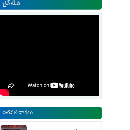
లైవ్ టి.వి
ఇటీవలి వార్తలు