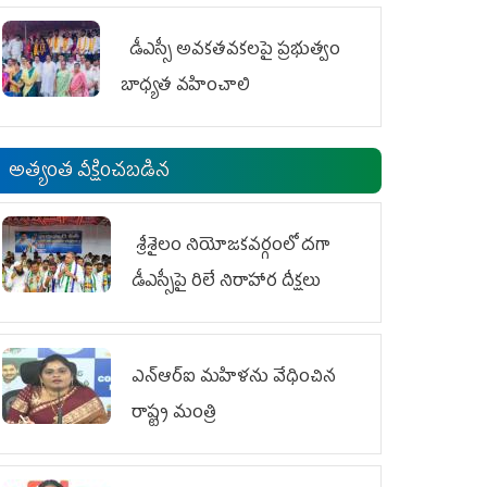
డీఎస్సీ అవకతవకలపై ప్రభుత్వం
బాధ్యత వహించాలి
అత్యంత వీక్షించబడిన
శ్రీశైలం నియోజకవర్గంలో దగా
డీఎస్సీపై రిలే నిరాహార దీక్షలు
ఎన్‌ఆర్‌ఐ మహిళను వేధించిన
రాష్ట్ర మంత్రి