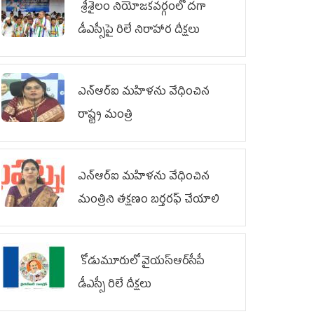
శ్రీశైలం నియోజకవర్గంలో దగా
డీఎస్సీపై రిలే నిరాహార దీక్షలు
ఎన్‌ఆర్‌ఐ మహిళను వేధించిన
రాష్ట్ర మంత్రి
ఎన్ఆర్ఐ మహిళను వేధించిన
మంత్రిని త‌క్ష‌ణం బ‌ర్త‌ర‌ఫ్ చేయాలి
కోడుమూరులో వైయ‌స్ఆర్‌సీపీ
డీఎస్సీ రిలే దీక్షలు