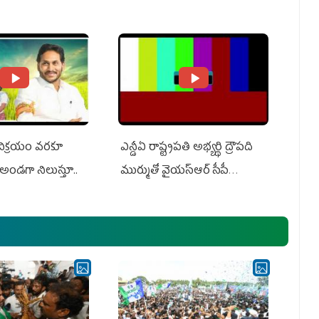
Do With Adani: YS
Adani, Threatens Defamation
ts US Charges
Suit Against Media Groups
 విక్రయం వరకూ
ఎన్డీఏ రాష్ట్ర‌ప‌తి అభ్య‌ర్థి ద్రౌప‌ది
అండగా నిలుస్తూ..
ముర్ముతో వైయ‌స్ఆర్ సీపీ
అధ్య‌క్షులు, సీఎం వైయ‌స్ జ‌గ‌న్,
ఎమ్మెల్యేలు, ఎంపీల స‌మావేశం