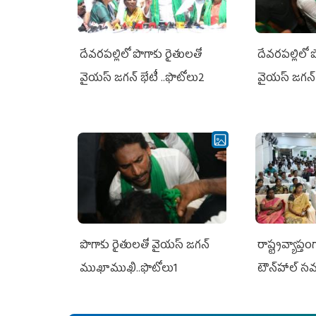
దేవరపల్లిలో పొగాకు రైతులతో
దేవరపల్లిలో 
వైయస్ జగన్ భేటీ ..ఫొటోలు2
వైయస్ జగన్ 
పొగాకు రైతుల‌తో వైయ‌స్ జ‌గ‌న్
రాష్ట్రవ్యాప్తం
ముఖాముఖి..ఫొటోలు1
టౌన్‌హాల్‌ స