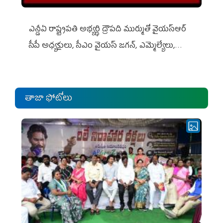
ఎన్డీఏ రాష్ట్ర‌ప‌తి అభ్య‌ర్థి ద్రౌప‌ది ముర్ముతో వైయ‌స్ఆర్
సీపీ అధ్య‌క్షులు, సీఎం వైయ‌స్ జ‌గ‌న్, ఎమ్మెల్యేలు,
ఎంపీల స‌మావేశం
తాజా ఫోటోలు