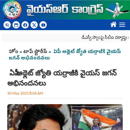
Skip to main content
????
డీఎస్సీ స్కాంపై సీబీఐ దర్యాప్తు జరగాల్సి
You are here
హోం
»
టాప్ స్టోరీస్
» ఏపీ అథ్లెట్ జ్యోతి యర్రాజీకి వైయ‌స్
జగన్ అభినందనలు
ఏపీ అథ్లెట్ జ్యోతి యర్రాజీకి వైయ‌స్ జగన్
అభినందనలు
30 May 2025 8:04 AM