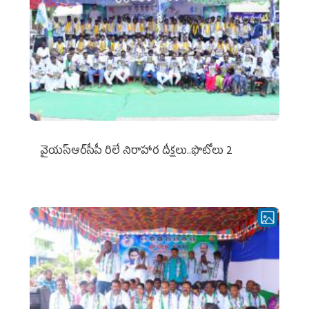
వైయ‌స్ఆర్‌సీపీ రిలే నిరాహార దీక్షలు..ఫొటోలు 2