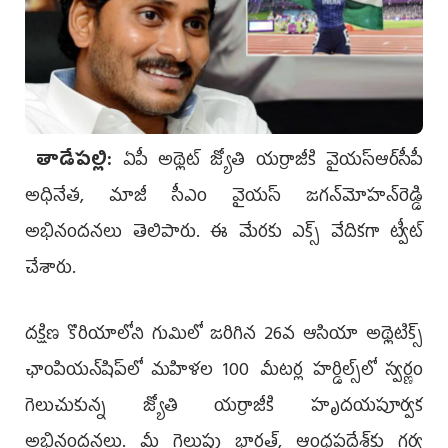
తాడేపల్లి:
ఏపీ అథ్లెట్‌ జ్యోతి యర్రాజీకి వైయ‌స్ఆర్‌సీపీ
అధినేత, మాజీ సీఎం వైయ‌స్‌ జగన్‌మోహన్‌రెడ్డి
అభినందనలు తెలిపారు. ఈ మేర‌కు ఎక్స్ వేదిక‌గా ట్వీట్
చేశారు.
దక్షిణ కొరియాలోని గుమిలో జరిగిన 26వ ఆసియా అథ్లెటిక్స్
ఛాంపియన్‌షిప్‌లో మహిళల 100 మీటర్ల హర్డిల్స్‌లో స్వర్ణం
గెలుచుకున్న జ్యోతి యర్రాజీకి హృదయపూర్వక
అభినందనలు. మీ గెలుపు భార‌త్‌, ఆంధ్ర‌ప్ర‌దేశ్‌కు గ‌ర్వ