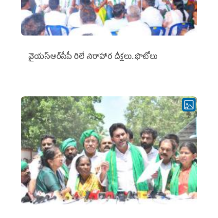
వైయ‌స్ఆర్‌సీపీ రిలే నిరాహార దీక్షలు..ఫొటోలు