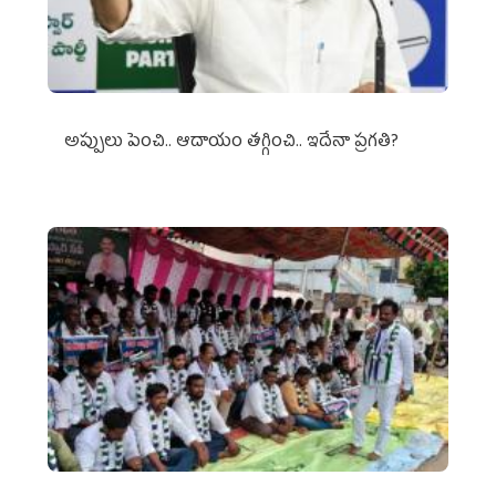
అప్పులు పెంచి.. ఆదాయం తగ్గించి.. ఇదేనా ప్రగతి?