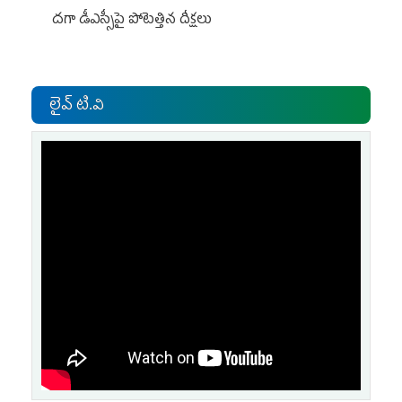
దగా డీఎస్సీపై పోటెత్తిన దీక్షలు
లైవ్ టి.వి