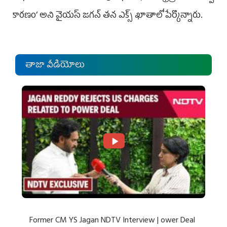
కార‌ణం’ అని వైయ‌స్ జ‌గ‌న్ త‌న ఎక్స్ ఖాతాలో పేర్కొన్నారు.
తాజా వీడియోలు
Former CM YS Jagan NDTV Interview | ower Deal