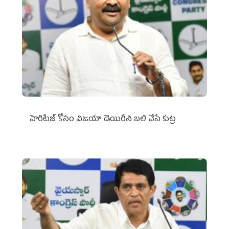
హెరిటేజ్ కోసం విజయా డెయిరీని బలి చేసే కుట్ర‌