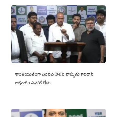
శాంతియుతంగా నిరసన తెలిపే హక్కును కాలరాసే
అధికారం ఎవరికీ లేదు