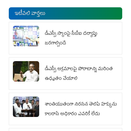
ఇటీవలి వార్తలు
డీఎస్సీ స్కాంపై సీబీఐ దర్యాప్తు
జరగాల్సిందే
డీఎస్సీ అక్రమాలపై పోరాటాన్ని మరింత
ఉధృతం చేయాలి
శాంతియుతంగా నిరసన తెలిపే హక్కును
కాలరాసే అధికారం ఎవరికీ లేదు