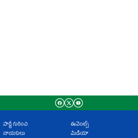
పార్టీ గురించి
ఈవెంట్స్
నాయకులు
మీడియా