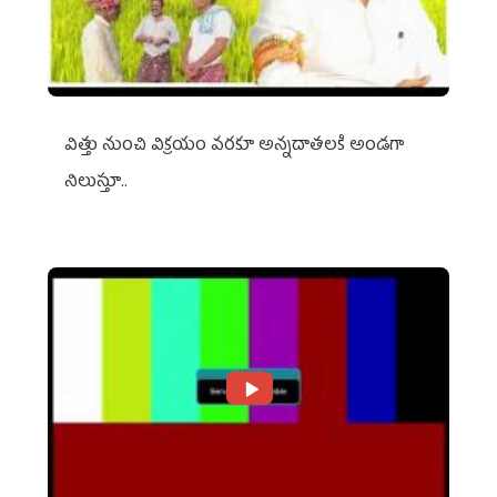
విత్తు నుంచి విక్రయం వరకూ అన్నదాతలకి అండగా
నిలుస్తూ..