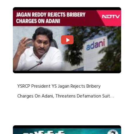
YSRCP President YS Jagan Rejects Bribery
Charges On Adani, Threatens Defamation Suit
Against Media Groups