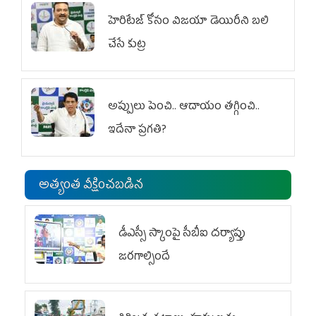
హెరిటేజ్ కోసం విజయా డెయిరీని బలి
చేసే కుట్ర‌
అప్పులు పెంచి.. ఆదాయం తగ్గించి..
ఇదేనా ప్రగతి?
అత్యంత వీక్షించబడిన
డీఎస్సీ స్కాంపై సీబీఐ దర్యాప్తు
జరగాల్సిందే