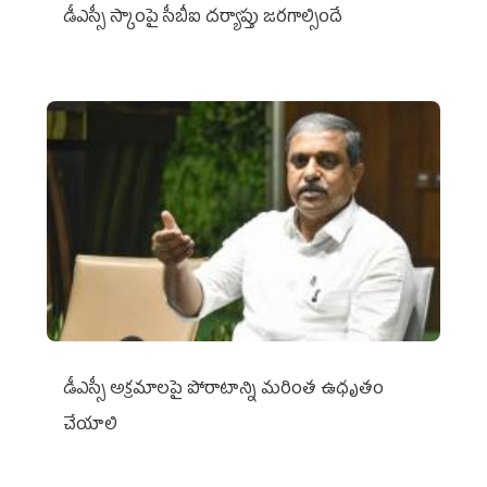
డీఎస్సీ స్కాంపై సీబీఐ దర్యాప్తు జరగాల్సిందే
డీఎస్సీ అక్రమాలపై పోరాటాన్ని మరింత ఉధృతం
చేయాలి