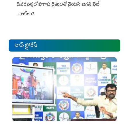
దేవరపల్లిలో పొగాకు రైతులతో వైయస్ జగన్ భేటీ
..ఫొటోలు2
టాప్ స్టోరీస్