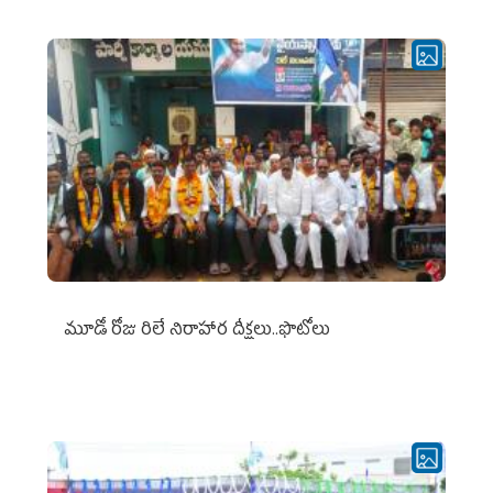
మూడో రోజు రిలే నిరాహార దీక్షలు..ఫొటోలు