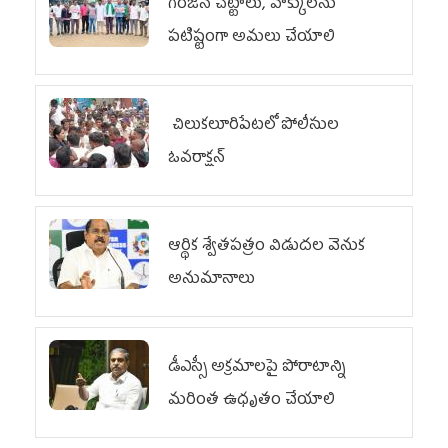
గిరిజన చట్టాలు, హక్కులను
పటిష్టంగా అమలు చేయాలి
చిలుక‌లూరిపేట‌లో పోలీసుల
ఓవ‌రాక్ష‌న్‌
ఆర్థిక శ్వేతపత్రం విడుదల వెనుక
అనుమానాలు
డీఎస్సీ అక్రమాలపై పోరాటాన్ని
మరింత ఉధృతం చేయాలి