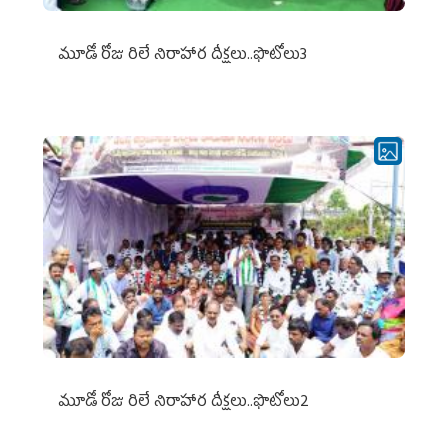
మూడో రోజు రిలే నిరాహార దీక్షలు..ఫొటోలు3
మూడో రోజు రిలే నిరాహార దీక్షలు..ఫొటోలు2