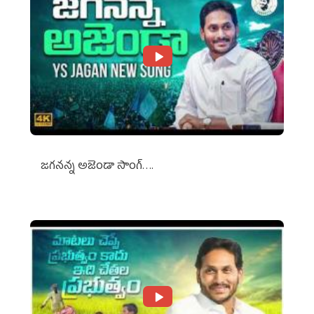
జగనన్న అజెండా సాంగ్….