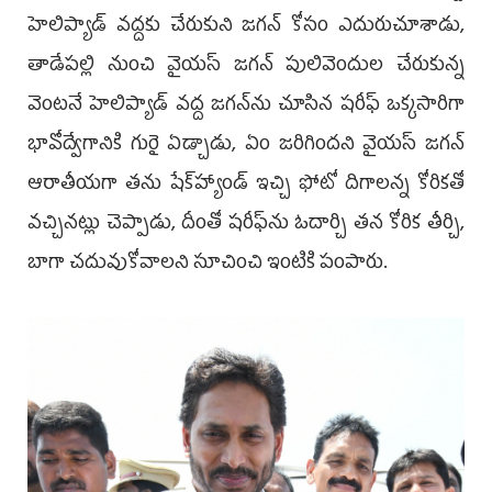
హెలిప్యాడ్‌ వద్దకు చేరుకుని జగన్‌ కోసం ఎదురుచూశాడు,
తాడేపల్లి నుంచి వైయస్‌ జగన్‌ పులివెందుల చేరుకున్న
వెంటనే హెలిప్యాడ్‌ వద్ద జగన్‌ను చూసిన షరీఫ్‌ ఒక్కసారిగా
భావోద్వేగానికి గురై ఏడ్చాడు, ఏం జరిగిందని వైయస్‌ జగన్‌
ఆరాతీయగా తను షేక్‌హ్యాండ్‌ ఇచ్చి ఫోటో దిగాలన్న కోరికతో
వచ్చినట్లు చెప్పాడు, దీంతో షరీఫ్‌ను ఓదార్చి తన కోరిక తీర్చి,
బాగా చదువుకోవాలని సూచించి ఇంటికి పంపారు.