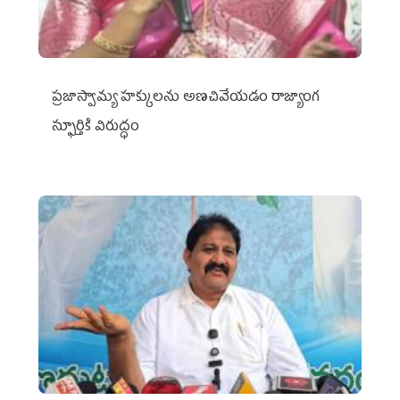
ప్రజాస్వామ్య హక్కులను అణచివేయడం రాజ్యాంగ
స్ఫూర్తికి విరుద్ధం