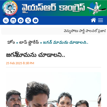
Skip to main content
????
వెన్నుపోటు పార్టీ పాలనలో ప్రజాస్వామ్యం ఖ
You are here
హోం
»
టాప్ స్టోరీస్
» జ‌గ‌న్ మామను చూడాల‌ని..
జ‌గ‌న్ మామను చూడాల‌ని..
25 Feb 2025 8:38 PM