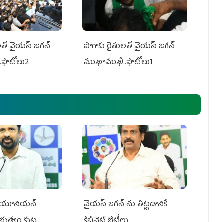
తో వైయ‌స్ జ‌గ‌న్
పొగాకు రైతుల‌తో వైయ‌స్ జ‌గ‌న్
.ఫొటోలు2
ముఖాముఖి..ఫొటోలు1
్‌ యూనియన్‌
వైయ‌స్ జగన్‌ ను తిట్టడానికే
ప్రభుత్వం కుట్ర
కేబినెట్‌ భేటీలు