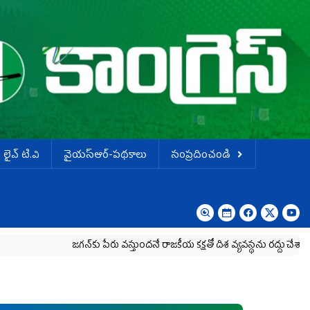
లైవ్ టి.వి
వైయస్ఆర్-పథకాలు
సంప్రదించండి
జగన్‌కు పేరు వస్తుందనే రాజకీయ కక్షతో దిశ వ్య‌వ‌స్థ‌ను రద్దు చేశారు
కృష్ణా