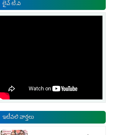
లైవ్ టి.వి
ఇటీవలి వార్తలు