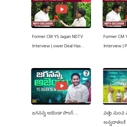
Former CM YS Jagan NDTV
Former CM 
Interview | ower Deal Has
Interview |
Nothing To Do With Adani: YS
Nothing To 
Jagan Rejects US Charges
Jagan Rejec
జగనన్న అజెండా సాంగ్….
విత్తు నుంచి
అన్నదాతలకి 