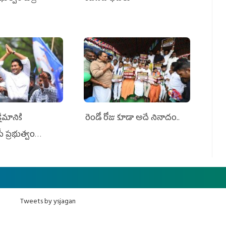
ేమానికి
రెండో రోజు కూడా అదే నినాదం..
ీ ప్రభుత్వం
ింది
Tweets by ysjagan