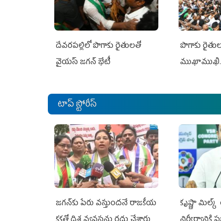
దేవరపల్లిలో పొగాకు రైతులతో
పొగాకు రైతుల‌
వైయస్ జగన్ భేటీ
ముఖాముఖి.
టాప్ స్టోరీస్
జగన్‌కు పేరు వస్తుందనే రాజకీయ
కృష్ణా మిల్క
కక్షతో దిశ వ్య‌వ‌స్థ‌ను రద్దు చేశారు
నిర్వీర్యానికి 