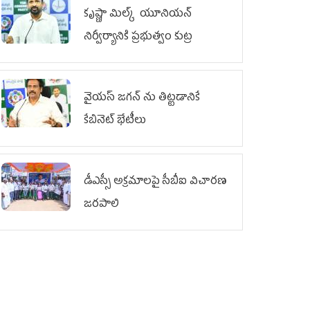
కృష్ణా మిల్క్‌ యూనియన్‌
నిర్వీర్యానికి ప్రభుత్వం కుట్ర
వైయ‌స్ జగన్‌ ను తిట్టడానికే
కేబినెట్‌ భేటీలు
డీఎస్సీ అక్రమాలపై సీబీఐ విచారణ
జరపాలి