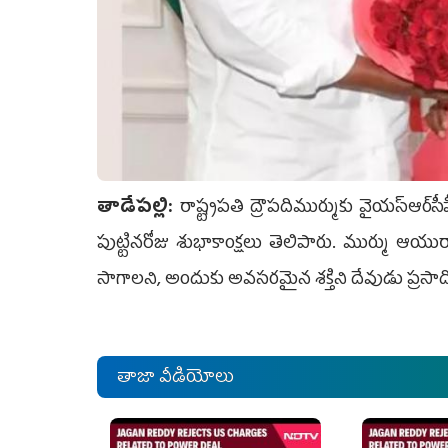
తాడేపల్లి:
రాష్ట్రపతి ద్రౌపదిముర్ముకు వైయ‌స్ఆర్‌
పుట్టినరోజు శుభాకాంక్షలు తెలిపారు. ముర్ము ఆ
సాగాలని, అందుకు అవసరమైన శక్తిని దేవుడు ప్రసాది
తాజా వీడియోలు