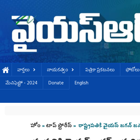
Skip to main content
వార్తలు
నాయకత్వం
పత్రికా ప్రకటనలు
ఫోటోలు
మేనిఫెస్టో - 2024
Donate
English
You are here
హోం
»
టాప్ స్టోరీస్
» రాష్ట్రపతికి వైయ‌స్‌ జగన్‌ 