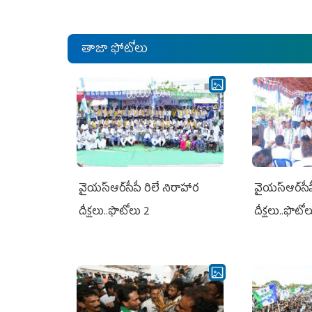
తాజా ఫోటోలు
వైయ‌స్ఆర్‌సీపీ రిలే నిరాహార
వైయ‌స్ఆర్‌సీ
దీక్షలు..ఫొటోలు 2
దీక్షలు..ఫొటో