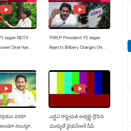
YS Jagan NDTV
YSRCP President YS Jagan
 Power Deal Has
Rejects Bribery Charges On
Do With Adani: YS
Adani, Threatens Defamation
ts US Charges
Suit Against Media Groups
 విక్రయం వరకూ
ఎన్డీఏ రాష్ట్ర‌ప‌తి అభ్య‌ర్థి ద్రౌప‌ది
అండగా నిలుస్తూ..
ముర్ముతో వైయ‌స్ఆర్ సీపీ