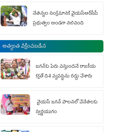
ఆందోళనలు
నేతన్నల సంక్షేమానికి వైయ‌స్ఆర్‌సీపీ
ప్రభుత్వం అండగా నిలిచింది
అత్యంత వీక్షించబడిన
జగన్‌కు పేరు వస్తుందనే రాజకీయ
కక్షతో దిశ వ్య‌వ‌స్థ‌ను రద్దు చేశారు
వైయ‌స్ జగన్ పాలనలో చేనేతలకు
స్వర్ణయుగం