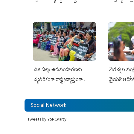
దిశ బిల్లు ఉపసంహరణకు
నేతన్నల సంక్ష
వ్యతిరేకంగా రాష్ట్రవ్యాప్తంగా
వైయ‌స్ఆర్‌సీప
వైయ‌స్ఆర్‌సీపీ మహిళా విభాగం
అండగా నిలిచ
ఆందోళనలు
Social Network
Tweets by YSRCParty