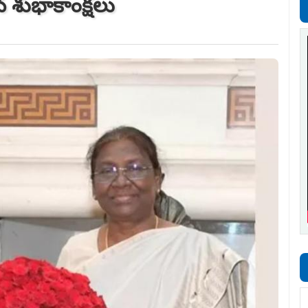
దిన శుభాకాంక్షలు