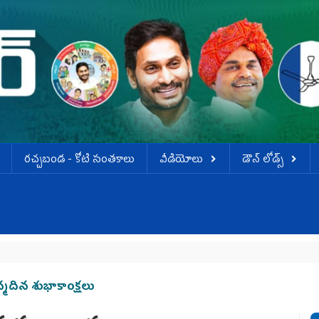
ర‌చ్చ‌బండ‌ - కోటి సంత‌కాలు
వీడియోలు
డౌన్ లోడ్స్
జన్మదిన శుభాకాంక్షలు