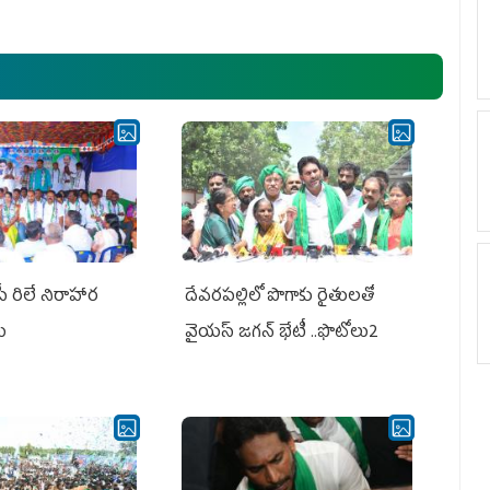
అధ్య‌క్షులు, సీఎం వైయ‌స్ జ‌గ‌న్,
ఎమ్మెల్యేలు, ఎంపీల స‌మావేశం
పీ రిలే నిరాహార
దేవరపల్లిలో పొగాకు రైతులతో
లు
వైయస్ జగన్ భేటీ ..ఫొటోలు2