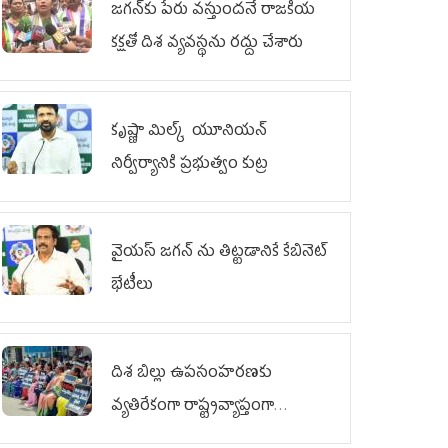
జగన్‌కు పేరు వస్తుందనే రాజకీయ
కక్షతో దిశ వ్య‌వ‌స్థ‌ను రద్దు చేశారు
కృష్ణా మిల్క్‌ యూనియన్‌
నిర్వీర్యానికి ప్రభుత్వం కుట్ర
వైయ‌స్ జగన్‌ ను తిట్టడానికే కేబినెట్‌
భేటీలు
దిశ బిల్లు ఉపసంహరణకు
వ్యతిరేకంగా రాష్ట్రవ్యాప్తంగా
వైయ‌స్ఆర్‌సీపీ మహిళా విభాగం