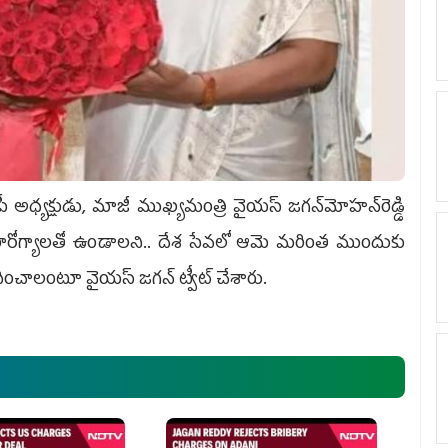
సీపీ అధ్యక్షుడు, మాజీ ముఖ్యమంత్రి వైయ‌స్ జగన్‌మోహన్‌రెడ్డి
యురారోగ్యాలతో ఉండాలని.. దేశ సేవలో ఆమె మరింత ముందుకు
ంచాలంటూ వైయ‌స్‌ జగన్‌ ట్వీట్ చేశారు.