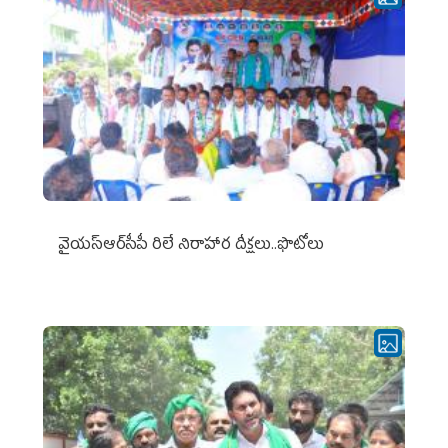
వైయ‌స్ఆర్‌సీపీ రిలే నిరాహార దీక్షలు..ఫొటోలు