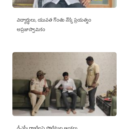
విద్యార్థులు, యువత గొంతు నొక్కే ప్రయత్నం
అప్రజాస్వామికం
డీఎస్సీ ర్యాలీలపై పోలీసుల ఆంక్షలు