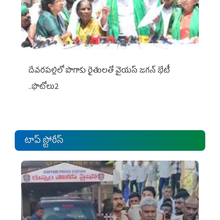
దేవరపల్లిలో పొగాకు రైతులతో వైయస్ జగన్ భేటీ
..ఫొటోలు2
టాప్ స్టోరీస్