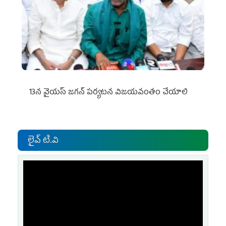
13న వైయస్‌ జగన్‌ పర్యటన విజయవంతం చేయాలి
లైవ్ టి.వి