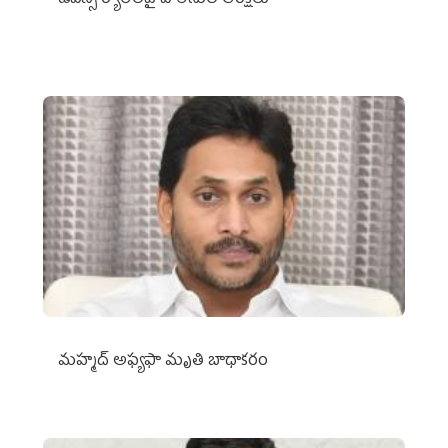
మహ్మద్‌ అఫ్యఫా మృతి బాధాకరం