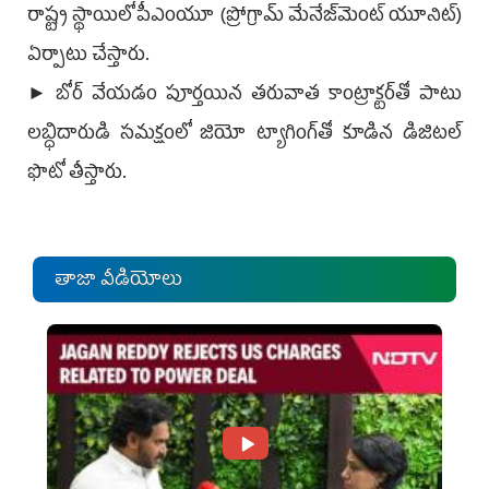
రాష్ట్ర స్థాయిలో పీఎంయూ (ప్రోగ్రామ్‌ మేనేజ్‌మెంట్‌ యూనిట్‌)
ఏర్పాటు చేస్తారు.
► బోర్‌ వేయడం పూర్తయిన తరువాత కాంట్రాక్టర్‌తో పాటు
లబ్ధిదారుడి సమక్షంలో జియో ట్యాగింగ్‌తో కూడిన డిజిటల్‌
ఫొటో తీస్తారు.
తాజా వీడియోలు