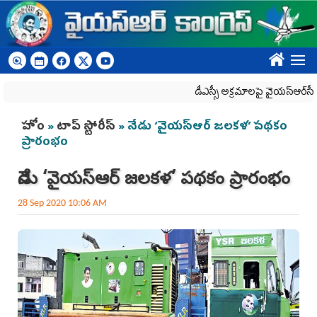
Skip to main content
????
డీఎస్సీ అక్రమాలపై వైయ‌స్ఆర్‌సీపీ ర్యాల
You are here
హోం
»
టాప్ స్టోరీస్
» నేడు ‘వైయ‌స్ఆర్‌ జలకళ’ పథకం
ప్రారంభం
నేడు ‘వైయ‌స్ఆర్‌ జలకళ’ పథకం ప్రారంభం
28 Sep 2020 10:06 AM