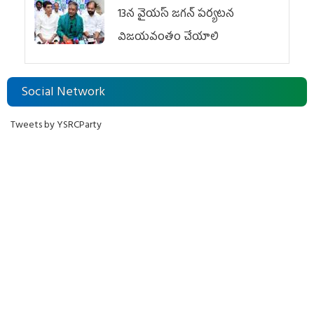
13న వైయస్‌ జగన్‌ పర్యటన
విజయవంతం చేయాలి
Social Network
Tweets by YSRCParty