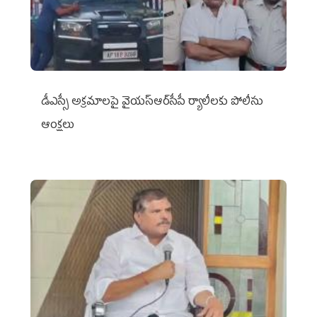
డీఎస్సీ అక్రమాలపై వైయ‌స్ఆర్‌సీపీ ర్యాలీలకు పోలీసు
ఆంక్షలు