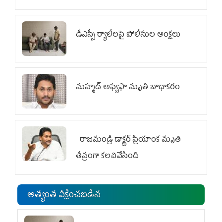
డీఎస్సీ ర్యాలీలపై పోలీసుల ఆంక్షలు
మహ్మద్‌ అఫ్యఫా మృతి బాధాకరం
రాజమండ్రి డాక్టర్‌ ప్రియాంక మృతి
తీవ్రంగా కలచివేసింది
అత్యంత వీక్షించబడిన