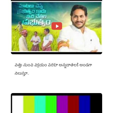
విత్తు నుంచి విక్రయం వరకూ అన్నదాతలకి అండగా
నిలుస్తూ..