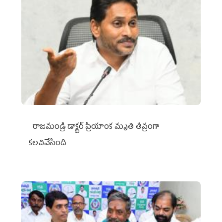
రాజమండ్రి డాక్టర్‌ ప్రియాంక మృతి తీవ్రంగా
కలచివేసింది