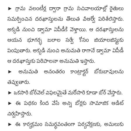
► గ్రామ వలంటీర్ల ద్వారా గ్రామ సచివాలయాల్లో రైతులు
సమర్పించిన దరఖాస్తులను తొలుత వీఆర్వో పరిశీలిస్తారు.
అక్కడి నుంచి డ్వామా ఏపీడీకి వెళ్తాయి. ఆ దరఖాస్తులను
ఆయన భూగర్భ జలాల సర్వే కోసం జియాలజిస్టుకు
పంపుతారు. అక్కడి నుంచి అనుమతి రాగానే డ్వామా ఏపీడీ
ఆ దరఖాస్తుకు పరిపాలనా అనుమతి ఇస్తారు.
► అనుమతి అనంతరం కాంట్రాక్టర్‌ బోరుబావులను
తవ్వుతారు.
► ఒకసారి బోర్‌వెల్‌ విఫలమైతే మరోసారి కూడా బోర్‌ వేస్తారు.
► ఈ పథకం కింద వేసే అన్ని బోర్లకు సామాజిక ఆడిట్‌
నిర్వహిస్తారు.
► ఈ కార్యక్రమం సమర్థవంతంగా పర్యవేక్షణకు, అమలుకు