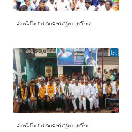
మూడో రోజు రిలే నిరాహార దీక్షలు..ఫొటోలు2
మూడో రోజు రిలే నిరాహార దీక్షలు..ఫొటోలు