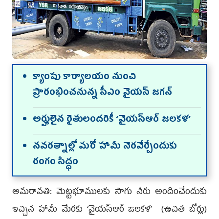
క్యాంపు కార్యాల‌యం నుంచి
ప్రారంభించనున్న సీఎం వైయ‌స్‌ జగన్‌
అర్హులైన రైతులందరికీ ‘వైయ‌స్ఆర్‌ జలకళ’
నవరత్నాల్లో మరో హామీ నెరవేర్చేందుకు
రంగం సిద్ధం
అమరావతి: మెట్టభూములకు సాగు నీరు అందించేందుకు
ఇచ్చిన హామీ మేరకు ‘వైయ‌స్ఆర్‌ జలకళ’ (ఉచిత బోర్లు)