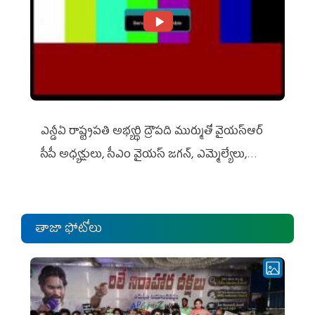
ఎన్డీఏ రాష్ట్ర‌ప‌తి అభ్య‌ర్థి ద్రౌప‌ది ముర్ముతో వైయ‌స్ఆర్
సీపీ అధ్య‌క్షులు, సీఎం వైయ‌స్ జ‌గ‌న్, ఎమ్మెల్యేలు,
ఎంపీల స‌మావేశం
తాజా ఫోటోలు