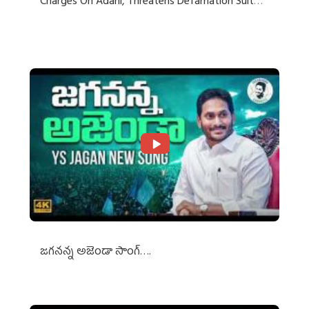
Charges On Adani, Threatens Defamation Suit
Against Media Groups
జగనన్న అజెండా సాంగ్….