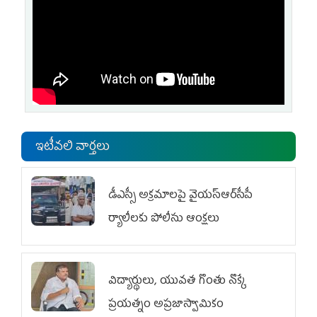
ఇటీవలి వార్తలు
డీఎస్సీ అక్రమాలపై వైయ‌స్ఆర్‌సీపీ
ర్యాలీలకు పోలీసు ఆంక్షలు
విద్యార్థులు, యువత గొంతు నొక్కే
ప్రయత్నం అప్రజాస్వామికం