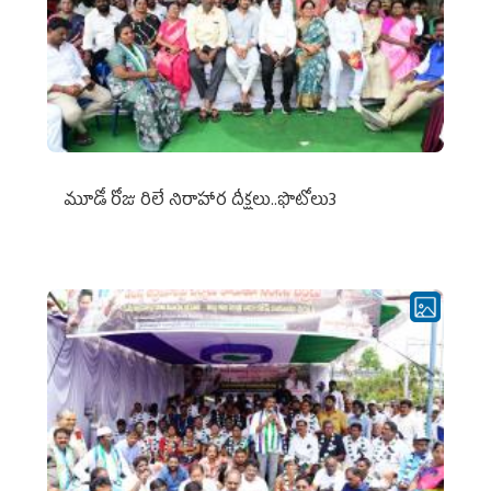
మూడో రోజు రిలే నిరాహార దీక్షలు..ఫొటోలు3