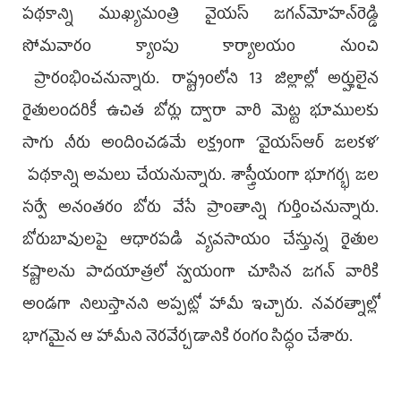
పథకాన్ని ముఖ్యమంత్రి వైయ‌స్‌ జగన్‌మోహన్‌రెడ్డి
సోమవారం క్యాంపు కార్యాలయం నుంచి
ప్రారంభించనున్నారు. రాష్ట్రంలోని 13 జిల్లాల్లో అర్హులైన
రైతులందరికీ ఉచిత బోర్లు ద్వారా వారి మెట్ట భూములకు
సాగు నీరు అందించడమే లక్ష్యంగా ‘వైయ‌స్ఆర్‌ జలకళ’
పథకాన్ని అమలు చేయనున్నారు. శాస్త్రీయంగా భూగర్భ జల
సర్వే అనంతరం బోరు వేసే ప్రాంతాన్ని గుర్తించనున్నారు.
బోరుబావులపై ఆధారపడి వ్యవసాయం చేస్తున్న రైతుల
కష్టాలను పాదయాత్రలో స్వయంగా చూసిన జగన్‌ వారికి
అండగా నిలుస్తానని అప్పట్లో హామీ ఇచ్చారు. నవరత్నాల్లో
భాగమైన ఆ హామీని నెరవేర్చడానికి రంగం సిద్ధం చేశారు.