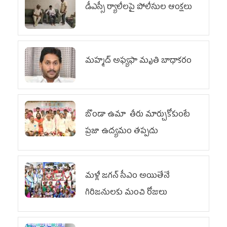
డీఎస్సీ ర్యాలీలపై పోలీసుల ఆంక్షలు
మహ్మద్‌ అఫ్యఫా మృతి బాధాకరం
బొండా ఉమా తీరు మార్చుకోకుంటే
ప్రజా ఉద్యమం తప్పదు
మళ్లీ జగన్ సీఎం అయితేనే
గిరిజనులకు మంచి రోజులు