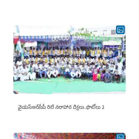
వైయ‌స్ఆర్‌సీపీ రిలే నిరాహార దీక్షలు..ఫొటోలు 2