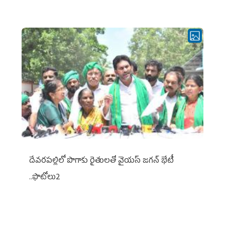
దేవరపల్లిలో పొగాకు రైతులతో వైయస్ జగన్ భేటీ
..ఫొటోలు2