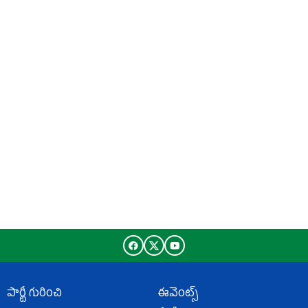
పార్టీ గురించి
ఈవెంట్స్