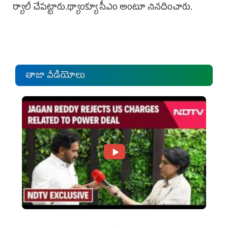
ర్యాలీ చేపట్టారు.థ్యాంక్యూ సీఎం అంటూ నినదించారు.
తాజా వీడియోలు