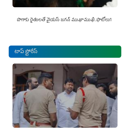
పొగాకు రైతుల‌తో వైయ‌స్ జ‌గ‌న్ ముఖాముఖి..ఫొటోలు1
టాప్ స్టోరీస్