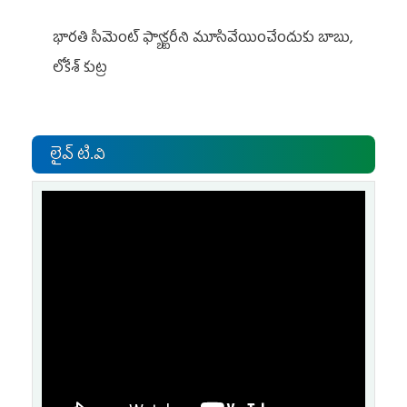
భారతి సిమెంట్ ఫ్యాక్టరీని మూసివేయించేందుకు బాబు,
లోకేశ్ కుట్ర
లైవ్ టి.వి