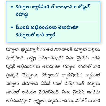
కర్నూలు జ్యుడిషియల్‌ రాజధానిగా బోస్టన్‌
రిపోర్టు
సీఎంకు అభినందనలు తెలుపుతూ
కర్నూలులో భారీ ర్యాలీ
కర్నూలు: థ్యాంక్యూ సీఎం అనే నినాదాలతో కర్నూలు పట్టణం
మార్మోగింది. రాష్ట్ర సమగ్రాభివృద్ధికి సీఎం వైయస్‌ జగన్‌
కృషికి అభినందనలు తెలుపుతూ కర్నూలు నగరంలో భారీ
ప్రదర్శన చేపట్టారు. కర్నూలులో జ్యూడిషియల్‌ క్యాపిటల్‌
ఏర్పాటు చేయాలని బీసీజీ కమిటీ పేర్కొనడంతో కర్నూలు
నగరంలో ఆనందం వెల్లివిరిసింది. సీఎం వైయస్‌ జగన్‌ను
అభినందిస్తూ విద్యార్థులు, న్యాయవాదులు, ఎన్‌జీవోలు భారీ