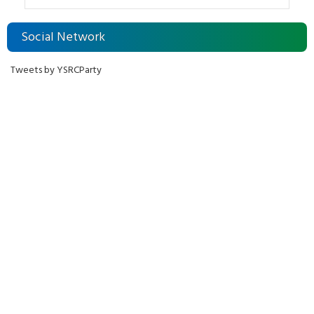
కుట్ర
Social Network
Tweets by YSRCParty