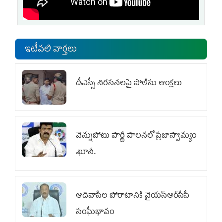
ఇటీవలి వార్తలు
డీఎస్సీ నిరసనలపై పోలీసు ఆంక్షలు
వెన్నుపోటు పార్టీ పాలనలో ప్రజాస్వామ్యం
ఖూనీ..
ఆదివాసీల పోరాటానికి వైయ‌స్ఆర్‌సీపీ
సంఘీభావం