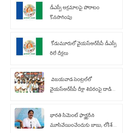
డీఎస్సీ అక్రమాలపై పోరాటం
కొనసాగింపు
కోడుమూరులో వైయ‌స్ఆర్‌సీపీ డీఎస్సీ
రిలే దీక్షలు
విజయవాడ సెంట్రల్‌లో
వైయ‌స్ఆర్‌సీపీ దీక్షా శిబిరంపై దాడి
దుర్మార్గం
భారతి సిమెంట్ ఫ్యాక్టరీని
మూసివేయించేందుకు బాబు, లోకేశ్