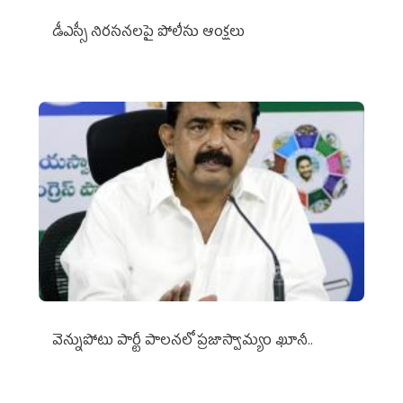
డీఎస్సీ నిరసనలపై పోలీసు ఆంక్షలు
వెన్నుపోటు పార్టీ పాలనలో ప్రజాస్వామ్యం ఖూనీ..