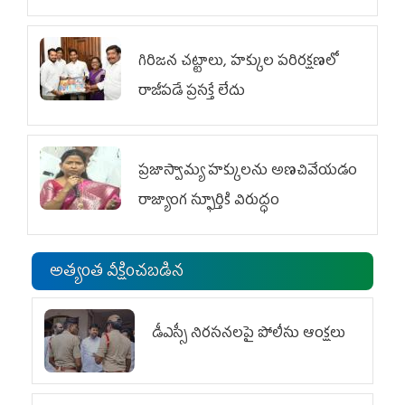
గిరిజన చట్టాలు, హక్కుల పరిరక్షణలో
రాజీపడే ప్రసక్తే లేదు
ప్రజాస్వామ్య హక్కులను అణచివేయడం
రాజ్యాంగ స్ఫూర్తికి విరుద్ధం
అత్యంత వీక్షించబడిన
డీఎస్సీ నిరసనలపై పోలీసు ఆంక్షలు