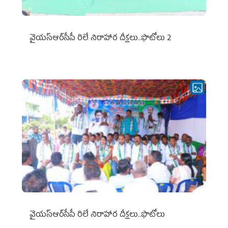
వైయ‌స్ఆర్‌సీపీ రిలే నిరాహార దీక్షలు..ఫొటోలు 2
వైయ‌స్ఆర్‌సీపీ రిలే నిరాహార దీక్షలు..ఫొటోలు