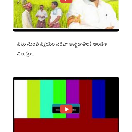
విత్తు నుంచి విక్రయం వరకూ అన్నదాతలకి అండగా
నిలుస్తూ..