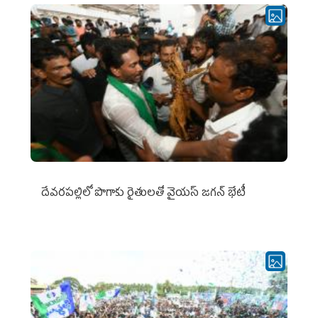
దేవరపల్లిలో పొగాకు రైతులతో వైయస్ జగన్ భేటీ