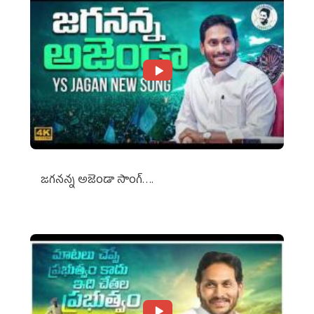
జగనన్న అజెండా సాంగ్….