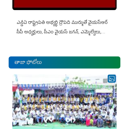
ఎన్డీఏ రాష్ట్ర‌ప‌తి అభ్య‌ర్థి ద్రౌప‌ది ముర్ముతో వైయ‌స్ఆర్
సీపీ అధ్య‌క్షులు, సీఎం వైయ‌స్ జ‌గ‌న్, ఎమ్మెల్యేలు,
ఎంపీల స‌మావేశం
తాజా ఫోటోలు