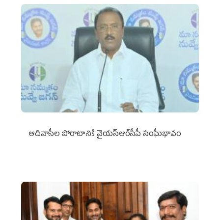
ఆదివాసీల పోరాటానికి వైయ‌స్ఆర్‌సీపీ సంఘీభావం