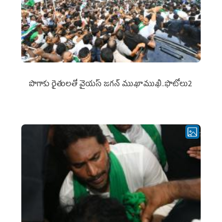
పొగాకు రైతుల‌తో వైయ‌స్ జ‌గ‌న్ ముఖాముఖి..ఫొటోలు2