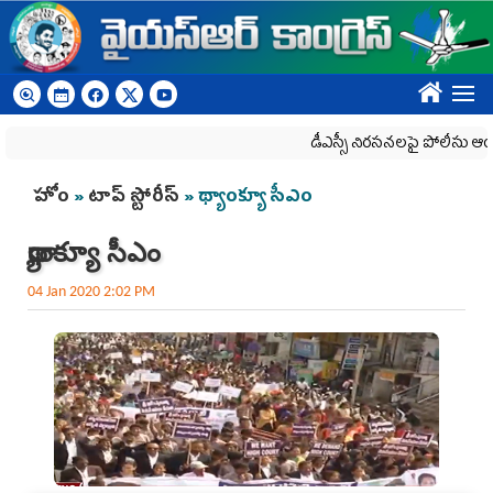
Skip to main content
????
డీఎస్సీ నిరసనలపై పోలీసు ఆంక్షలు
You are here
హోం
»
టాప్ స్టోరీస్
» థ్యాంక్యూ సీఎం
థ్యాంక్యూ సీఎం
04 Jan 2020 2:02 PM