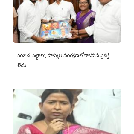
గిరిజన చట్టాలు, హక్కుల పరిరక్షణలో రాజీపడే ప్రసక్తే
లేదు