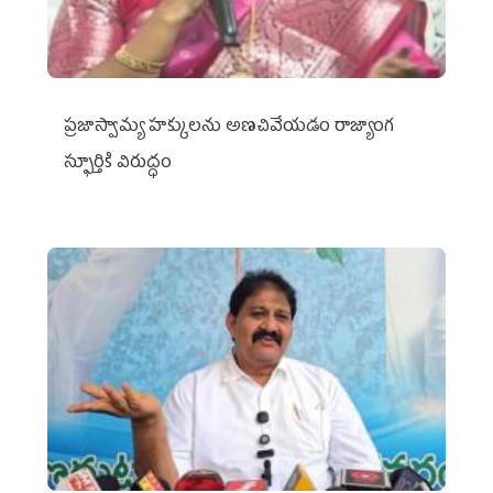
ప్రజాస్వామ్య హక్కులను అణచివేయడం రాజ్యాంగ
స్ఫూర్తికి విరుద్ధం