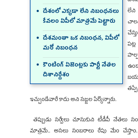
దేశ
లేని
దేశంలో ఎక్కడా లేని నిబంధనలు
కేవలం ఏపీలో మాత్రమే పెట్టారు
చాలన
చేస్
దేశమంతా ఒక నిబంధన, ఏపీలో
పట్ల
మరో నిబంధన
పాల
కౌంటింగ్‌ ఏజెంట్లకు పార్టీ నేతల
ఉండా
దిశానిర్దేశం
బయటక
తప్ప
ఇచ్చుండేవారే కాదు అని సజ్జల పేర్కొన్నారు.
తప్పుడు సర్వేలు చూసుకుని టీడీపీ నేతలు సంబ
మాత్రమే.. అసలు సంబరాలు రేపు మేం చేస్తాం