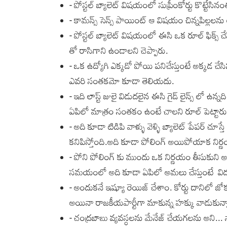
- పోస్టల్ బ్యాలెట్ విషయంలో సుప్రీంకోర్టు కొట్టేసి
- కామన్స్ సెన్స్ పాయింట్ ఆ విషయం చిన్నపిల్లలను
- పోస్టల్ బ్యాలెట్ విషయంలో ఈసి ఒక రూల్ ఫిక్స్ చేస
తో రాసిగాని ఉండాలని చెప్పారు.
- ఒక ఉద్యోగి ఎక్కడో పోయి పనిచేస్తుంటే అక్కడ 
ఎవరి సంతకమో కూడా తెలియదు.
- ఇది లాస్ట్ జులై విడుదలైన ఈసి గైడ్ లైన్స్ లో ఉన
ఏపిలో మాత్రం సంతకం ఉంటే చాలని రూల్ పెట్టారు
- అది కూడా టిడిపి వాళ్ళు వెళ్ళి బ్యాలెట్ పేపర్ చూస్
కనిపిస్తోంది.అది కూడా పోలింగ్ అయిపోయాక నిర్ణ
- పోని పోలింగ్ కు ముందు ఒక నిర్ణయం తీసుకుని అద
సమయంలో అది కూడా ఏపిలో అమలు చేస్తుంటే వి
- అందుకనే ఇష్యూ రెయిజ్ చేశాం. కోర్టు దానిలో జోక్
అయినా రాజకీయపార్టీగా మాకున్న హక్కు వాడుకున్
- చంద్రబాబు వ్యవస్ధలను మేనేజ్ చేయగలను అని... 