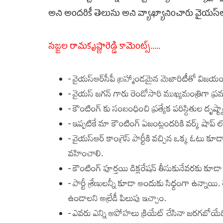
అని అందరికీ తెలుసు అని వ్యాఖ్యానించారు వైయ‌స్‌ఆర్‌ కాం
సజ్జల రామకృష్ణారెడ్డి కామెంట్స్.....
- వైయస్ఆర్‌సీపీ బ్రహ్మాండమైన మెజారిటీతో విజ
- వైయస్ జగన్ గారు రెండోసారి ముఖ్యమంత్రిగా ప్
- కౌంటింగ్ కు సంబంధించి ప్రత్యేక పరిస్దితుల దృష్
- ఇప్పటికే మా కౌంటింగ్ ఏజంట్లందరికి వర్క్ షాప
- వైయస్ఆర్‌ కాంగ్రెస్ పార్టీకి వచ్చిన ఒక్క ఓటు కూ
వహించాలి.
- కౌంటింగ్ పూర్తయి డిక్లరేషన్ తీసుకునేవరకు కూడా
- పార్టీ శ్రేణులన్నీ కూడా అందుకు సిధ్దంగా ఉన్నాయి
ఉండాలని అల్రేడీ పిలుపు ఇచ్చాం.
- ఎవరు ఎన్ని అపోహలు క్రియేట్ చేసినా జరగబోయేది