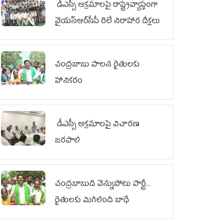
డీఎస్సీ అక్రమాలపై రాష్ట్రవ్యాప్తంగా
వైయ‌స్ఆర్‌సీపీ రిలే నిరాహార దీక్షలు
చంద్రబాబు పాలన రైతులకు
హానికరం
డీఎస్సీ అక్రమాలపై విచారణ
జరపాలి
చంద్రబాబుది వెన్నుపోటు పార్టీ...
రైతులకు మిగిలింది బాధే