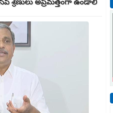
ీపీ శ్రేణులు అప్రమత్తంగా ఉండాలి