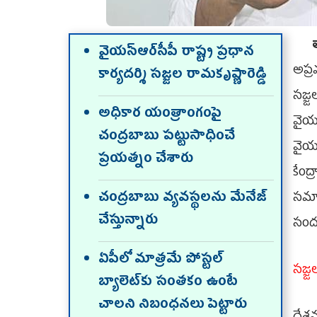
తా
వైయస్‌ఆర్‌సీపీ రాష్ట్ర ప్రధాన
అప్ర
కార్యదర్శి సజ్జల రామకృష్ణారెడ్డి
సజ్జ
అధికార యంత్రాంగంపై
వైయస
చంద్రబాబు పట్టుసాధించే
వైయస
ప్రయత్నం చేశారు
కేంద
చంద్రబాబు వ్యవస్థలను మేనేజ్‌
సమావే
చేస్తున్నారు
సంద‌
ఏపీలో మాత్రమే పోస్టల్‌
స‌జ్జ
బ్యాలెట్‌కు సంతకం ఉంటే
చాలని నిబంధనలు పెట్టారు