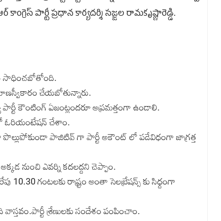
గ్రెస్‌ పార్టీ ప్రధాన కార్యదర్శి సజ్జల రామకృష్ణారెడ్డి.
యం సాధించబోతోంది.
రమాణస్వీకారం చేయబోతున్నారు.
ట్యా పార్టీ కౌంటింగ్ ఏజంట్లందరూ అప్రమత్తంగా ఉండాలి.
్ లో ఓరియంటేషన్ చేశాం.
డా పొల్లుపోకుండా పాజిటివ్ గా పార్టీ అకౌంట్ లో పడేవిధంగా జాగ్రత్త
 అక్కడ నుంచి ఎవర్ని కదలద్దని చెప్పాం.
. రేపు 10.30 గంటలకు రాష్ర్టం అంతా సెలబ్రేషన్స్ కు సిధ్దంగా
 వాస్తవం.పార్టీ శ్రేణులకు సందేశం పంపించాం.