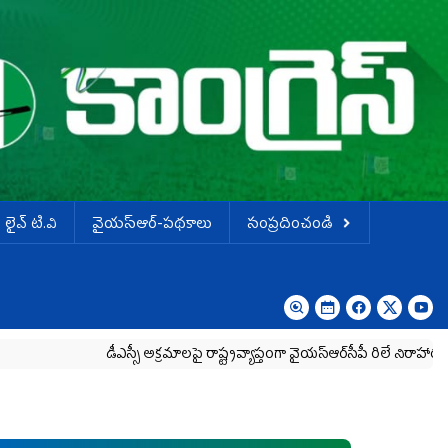
లైవ్ టి.వి
వైయస్ఆర్-పథకాలు
సంప్రదించండి
డీఎస్సీ అక్రమాలపై రాష్ట్రవ్యాప్తంగా వైయ‌స్ఆర్‌సీపీ రిలే నిరాహార దీక్షలు