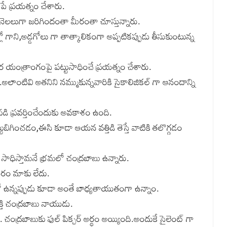
ే ప్రయత్నం చేశారు.
డు నెలలుగా జరిగిందంతా మీరంతా చూస్తున్నారు.
్లో గాని,అడ్డగోలు గా తాత్కాలికంగా అప్పటికప్పుడు తీసుకుంటున్న
 యంత్రాంగంపై పట్టుసాధించే ప్రయత్నం చేశారు.
.అలాంటివి అతనిని నమ్ముకున్నవారికి సైకాలిజికల్ గా ఆనందాన్ని
 ప్రవర్తించేందుకు అవకాశం ఉంది.
్టుబిగించడం,ఈసి కూడా ఆయన వత్తిడి తెస్తే వాటికి తలొగ్గడం
ధిస్తామనే భ్రమలో చంద్రబాబు ఉన్నారు.
వసరం మాకు లేదు.
లో ఉన్నప్పుడు కూడా అంతే బాధ్యతాయుతంగా ఉన్నాం.
తి చంద్రబాబు నాయుడు.
రు. చంద్రబాబుకు ఫుల్ పిక్చర్ అర్థం అయ్యింది.అందుకే సైలెంట్ గా