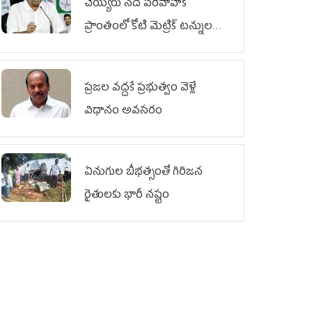
చెయ్యేరు నదీ పరివాహక
ప్రాంతంలో కోటి మెట్రిక్ టన్నుల
ఇసుక అక్రమ రవాణా
ప్రజల వద్దకే ప్రభుత్వం వెళ్లే
విధానం అవసరం
ఏనుగుల బీభత్సంతో గిరిజన
రైతులకు భారీ నష్టం