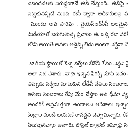
నిబంధనలకు విరుద్ధంగానే ఈసీ చేస్తుంది.. ఈసీపై చ
పెట్టుకునప్పటి నుండి ఈసీ ద్వారా అధికారులపై వత్త
ముందు అవి పారవు . వైయ‌స్ఆర్‌సీపీ బలమైన పార్
మీడియాలో జరుగుతున్న ప్రచారం ఈ ఒక్క రోజు వరకే.
లోకేష్ అయితే అసలు అడ్రెస్స్ లేడు అంటూ ఎద్దేవా చ
జాతీయ స్థాయిలో కొన్ని సర్వేలు బీజేపీ కోసం ఎన్డ
అలా సెట్ చేశారు.. వాళ్లు ఇచ్చిన ఫిగర్స్ చూసి జనం న
తప్పుడు సర్వేలు చూసుకుని టీడీపీ నేతలు సంబరాలు
అసలు సంబరాలు రేపు మేం చేస్తాం అని ధీమా వ్యక్తం 
అందరికీ అప్రమత్తంగా ఉండాలని ఆదేశాలు ఇచ్చాం..
కేంద్రాల నుండి బయటకి రావద్దని చెప్పామన్నారు. రే
పిలుపునిచ్చాం అన్నారు. పోస్టల్‌ బ్యాలెట్‌ ఇష్యూపై స్పం