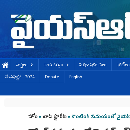
Skip to main content
వార్తలు
నాయకత్వం
పత్రికా ప్రకటనలు
ఫోటోలు
మేనిఫెస్టో - 2024
Donate
English
You are here
హోం
»
టాప్ స్టోరీస్
» కౌంటింగ్‌ సమయంలో వైయస్‌ఆర