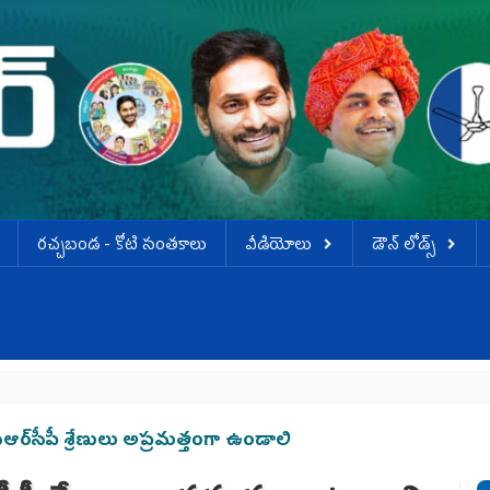
ర‌చ్చ‌బండ‌ - కోటి సంత‌కాలు
వీడియోలు
డౌన్ లోడ్స్
్‌సీపీ శ్రేణులు అప్రమత్తంగా ఉండాలి