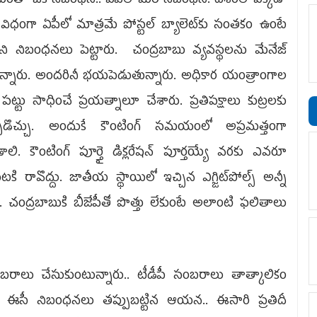
మంతా ఒక నిబంధన.. ఏపీలో మరో నిబంధన. దేశంలో ఎక్కడా
 విధంగా ఏపీలో మాత్రమే పోస్టల్‌ బ్యాలెట్‌కు సంతకం ఉంటే
ి నిబంధనలు పెట్టారు. చంద్రబాబు వ్యవస్థలను మేనేజ్‌
తున్నారు. అందరినీ భయపెడుతున్నారు. అధికార యంత్రాంగాల
 పట్టు సాధించే ప్రయత్నాలూ చేశారు. ప్రతిపక్షాలు కుట్రలకు
్పడొచ్చు. అందుకే కౌంటింగ్‌ సమయంలో అప్రమత్తంగా
లి. కౌంటింగ్‌ పూర్తై డిక్లరేషన్‌ పూర్తయ్యే వరకు ఎవరూ
ి రావొద్దు. జాతీయ స్థాయిలో ఇచ్చిన ఎగ్జిట్‌పోల్స్‌ అన్నీ
ే. చంద్రబాబుకి బీజేపీతో పొత్తు లేకుంటే అలాంటి ఫలితాలు
రాలు చేసుకుంటున్నారు.. టీడీపీ సంబరాలు తాత్కాలికం
. ఈసీ నిబంధనలు తప్పుబట్టిన ఆయన.. ఈసారి ప్రతిదీ