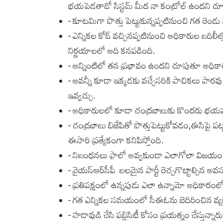
భయపెడతాడో సిస్టమ్ మీద నా కంట్రోల్ ఉందని చూప
- కూటమిగా పొత్తు పెట్టుకున్నప్పటినుంచి గత రెం
- ఎన్నికల కోడ్ వచ్చినప్పటినుంచి అధికారుల బదిలీల
నిర్ణయాలలో అది కనపడింది.
- అన్నింటిలో తన ప్రభావం ఉందని చూపుతూ అధికార
- అవన్నీ కూడా ఇక్కడకు వచ్చేసరికి పాచికలు పారవు
ఇవ్వచ్చు.
- అధికారులలో కూడా చంద్రబాబుకు కొందరు భయపడి
- చంద్రబాబు బిజేపితో పొత్తుపెట్టుకోవడం,ఈసిపై పట
ఈసారి ప్రత్యేకంగా కనిపిస్తోంది.
- నిబంధనలు ఫాలో అవ్వకుండా ఎలాగోలా విజయం సా
- వైయస్ఆర్‌సీపీ బలమైన పార్టీ రెచ్చగొట్టాల్సిన అ
- ప్రతిపక్షంలో ఉన్నపుడు ఎలా ఉన్నామో అధికారం
- గత ఎన్నికల సమయంలో సీఈఓను బెదిరించిన వ్యక్
- హడావుడి చేసి పబ్లిసిటీ కోసం ప్రయత్నం చేస్తున్నా