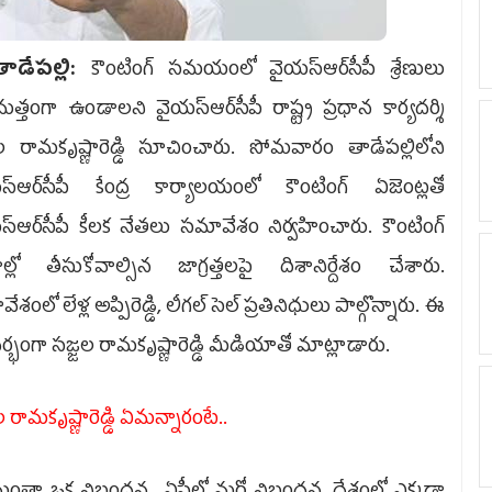
డేపల్లి:
కౌంటింగ్‌ సమయంలో వైయస్‌ఆర్‌సీపీ శ్రేణులు
మత్తంగా ఉండాలని వైయస్‌ఆర్‌సీపీ రాష్ట్ర ప్రధాన కార్యదర్శి
ల రామకృష్ణారెడ్డి సూచించారు. సోమవారం తాడేపల్లిలోని
్‌ఆర్‌సీపీ కేంద్ర కార్యాలయంలో కౌంటింగ్‌ ఏజెంట్లతో
్‌ఆర్‌సీపీ కీలక నేతలు సమావేశం నిర్వహించారు. కౌంటింగ్‌
్రాల్లో తీసుకోవాల్సిన జాగ్రత్తలపై దిశానిర్దేశం చేశారు.
శంలో లేళ్ల అప్పిరెడ్డి, లీగల్‌ సెల్‌ ప్రతినిధులు పాల్గొన్నారు. ఈ
ర్భంగా స‌జ్జ‌ల రామ‌కృష్ణారెడ్డి మీడియాతో మాట్లాడారు.
‌ల రామ‌కృష్ణారెడ్డి ఏమ‌న్నారంటే..