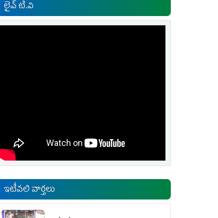
లైవ్ టి.వి
ఇటీవలి వార్తలు