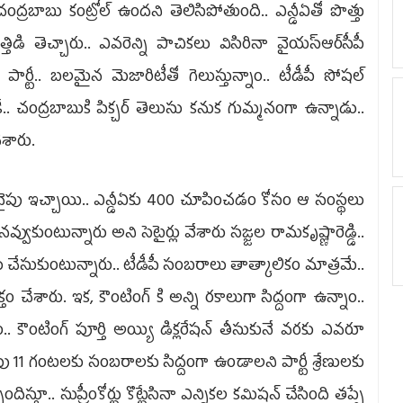
ంద్రబాబు కంట్రోల్ ఉందని తెలిసిపోతుంది.. ఎన్డీఏతో పొత్తు
ిడి తెచ్చారు.. ఎవరెన్ని పాచికలు విసిరినా వైయ‌స్ఆర్‌సీపీ
టీ.. బలమైన మెజారిటీతో గెలుస్తున్నాం.. టీడీపీ సోషల్
. చంద్రబాబుకి పిక్చర్ తెలుసు కనుక గుమ్మనంగా ఉన్నాడు..
ేశారు.
ీఏ వైపు ఇచ్చాయి.. ఎన్డీఏకు 400 చూపించడం కోసం ఆ సంస్థలు
వ్వుకుంటున్నారు అని సెటైర్లు వేశారు సజ్జల రామకృష్ణారెడ్డి..
 చేసుకుంటున్నారు.. టీడీపీ సంబరాలు తాత్కాలికం మాత్రమే..
చేశారు. ఇక, కౌంటింగ్ కి అన్ని రకాలుగా సిద్దంగా ఉన్నాం..
 కౌంటింగ్ పూర్తి అయ్యి డిక్లరేషన్ తీసుకునే వరకు ఎవరూ
పు 11 గంటలకు సంబరాలకు సిద్దంగా ఉండాలని పార్టీ శ్రేణులకు
దిస్తూ.. సుప్రీంకోర్టు కొట్టేసినా ఎన్నికల కమిషన్‌ చేసింది తప్పే