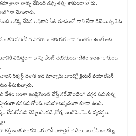
నంతమాత్రానా వాళ్ళు చేసింది తప్పు తప్పు కాకుండా పోదు.
 అడిగినా చెబుతారు.
ింది.అటెస్ట్ చేసిన అధికారి సీల్ రూపంలో గాని లేదా డిటెయిల్స్ పెన్
చేసిన అతని పనిచేసిన వివరాలు తెలియకుండా సంతకం ఉంటే అది
్నది.దానికి విరుధ్దంగా దాన్ని ఛేంజ్ చేయకుండా దేశం అంతా కాకుండా
.
తే చాలని రిక్వెస్ట్ చేశాక అది మార్చారు.దాంట్లో క్లియర్ వయోలేషన్
యం తీసుకున్నారు.
ి దేశం అంతా ఇంప్లిమెంట్ చేస్తే సరే.కౌంటింగ్ దగ్గర పడుతున్న
డ్డూరంగా కనపడుతోంది.అనుమానస్పదంగా కూడా ఉంది.
యం చేసుకోమని చెప్పింది.ఈసి,కోర్టు ఇండిపెండెంట్ వ్యవస్ధలు
నాం.
నా శక్తి ఇంత ఉందని ఒక రౌడీ ఎలాగైతే రౌడియిజం చేసి అందర్ని