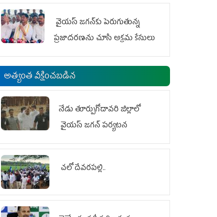
వైయ‌స్ జగన్‌కు పెరుగుతున్న
ప్రజాదరణను చూసి అక్రమ కేసులు
అత్యంత వీక్షించబడిన
నేడు తూర్పుగోదావరి జిల్లాలో
వైయస్‌ జగన్‌ పర్యటన
చలో దేవరపల్లి..