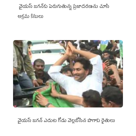
వైయ‌స్ జగన్‌కు పెరుగుతున్న ప్రజాదరణను చూసి
అక్రమ కేసులు
వైయ‌స్‌ జగన్ ఎదుట గోడు వెల్లబోసిన పొగాకు రైతులు