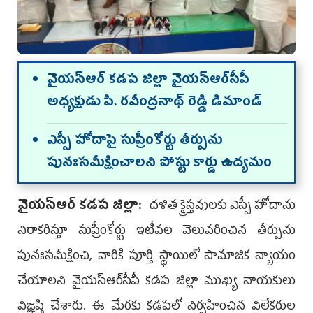
వైయ‌స్ఆర్‌ కడప జిల్లా వైయ‌స్ఆర్‌సీపీ
అధ్యక్షుడు పి. రవీంద్రనాథ్ రెడ్డి డిమాండ్
ఎస్సీ హోదాపై సుప్రీంకోర్టు తీర్పును
పునఃసమీక్షించాలని పోస్టు కార్డు ఉద్యమం
వైయ‌స్ఆర్‌ కడప జిల్లా:
దళిత క్రైస్తవులకు ఎస్సీ హోదాను
నిరాకరిస్తూ సుప్రీంకోర్టు ఇటీవల వెలువరించిన తీర్పును
పునఃసమీక్షించి, వారికి పూర్తి స్థాయిలో సామాజిక న్యాయం
చేయాలని వైయ‌స్ఆర్‌సీపీ కడప జిల్లా ముఖ్య నాయకులు
విజ్ఞప్తి చేశారు. ఈ మేరకు కడపలో నిర్వహించిన విలేకరుల