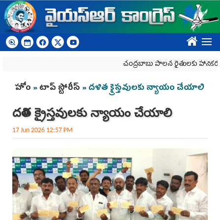
Skip to main content
????
చంద్రబాబు పాలన రైతులకు హానికరం
You are here
హోం
»
టాప్ స్టోరీస్
» దళిత క్రైస్తవులకు న్యాయం చేయాలి
దళిత క్రైస్తవులకు న్యాయం చేయాలి
17 Jun 2026 12:57 PM