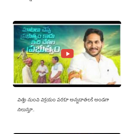
విత్తు నుంచి విక్రయం వరకూ అన్నదాతలకి అండగా
నిలుస్తూ..