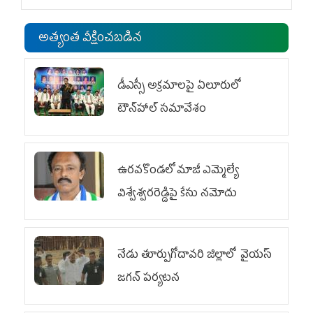
అత్యంత వీక్షించబడిన
డీఎస్సీ అక్రమాలపై ఏలూరులో
టౌన్‌హాల్ సమావేశం
ఉరవకొండలో మాజీ ఎమ్మెల్యే
విశ్వేశ్వరరెడ్డిపై కేసు న‌మోదు
నేడు తూర్పుగోదావరి జిల్లాలో వైయస్‌
జగన్‌ పర్యటన