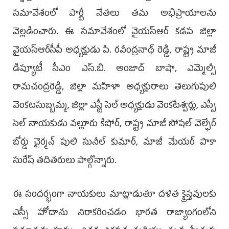
సమావేశంలో పార్టీ నేతలు తమ అభిప్రాయాలను
వెల్లడించారు. ఈ సమావేశంలో వైయ‌స్ఆర్‌ కడప జిల్లా
వైయ‌స్ఆర్‌సీపీ అధ్యక్షుడు పి. రవీంద్రనాథ్ రెడ్డి, రాష్ట్ర మాజీ
డిప్యూటీ సీఎం ఎస్.బి. అంజాద్ బాషా, ఎమ్మెల్సీ
రామచంద్రరెడ్డి, జిల్లా మహిళా అధ్యక్షురాలు తెలుగుపులి
వెంకటసుబ్బమ్మ, జిల్లా ఎస్టీ సెల్ అధ్యక్షుడు వెంకటేశ్వర్లు, ఎస్సీ
సెల్ నాయకుడు వల్లూరు కిషోర్, రాష్ట్ర మాజీ సోషల్ వెల్ఫేర్
బోర్డు చైర్మన్ పులి సునీల్ కుమార్, మాజీ మేయర్ పాకా
సురేష్ తదితరులు పాల్గొన్నారు.
ఈ సందర్భంగా నాయకులు మాట్లాడుతూ దళిత క్రైస్తవులకు
ఎస్సీ హోదాను నిరాకరించడం భారత రాజ్యాంగంలోని