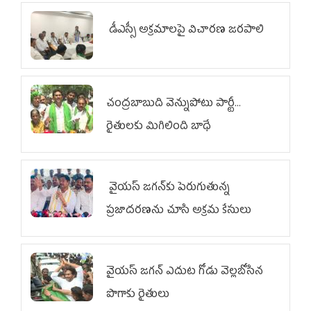
డీఎస్సీ అక్రమాలపై విచారణ జరపాలి
చంద్రబాబుది వెన్నుపోటు పార్టీ...
రైతులకు మిగిలింది బాధే
వైయ‌స్ జగన్‌కు పెరుగుతున్న
ప్రజాదరణను చూసి అక్రమ కేసులు
వైయ‌స్‌ జగన్ ఎదుట గోడు వెల్లబోసిన
పొగాకు రైతులు