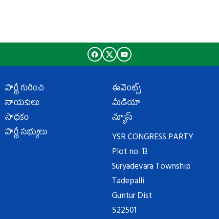
పార్టీ గురించి
ఈవెంట్స్
నాయకులు
మీడియా
సాధకం
న్యూస్
పార్టీ సభ్యులు
YSR CONGRESS PARTY
Plot no. 13
Suryadevara Township
Tadepalli
Guntur Dist
522501