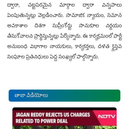
ద్వారా, చట్టపరమైన మార్గాల ద్వారా విన్నపాలు
పంపుతున్నట్లు వెల్లడించారు. సామాజిక న్యాయం, సమాన
అవకాశాల దిశగా సుప్రీంకోర్టు సానుకూల నిర్ణయం
తీసుకోవాలని ప్రార్థిస్తున్నట్లు పేర్కొన్నారు. ఈ కార్యక్రమంలో పార్టీ
అనుబంధ విభాగాల నాయకులు, కార్యకర్తలు, దళిత క్రైస్తవ
సంఘాల ప్రతినిధులు పెద్ద సంఖ్యలో పాల్గొన్నారు.
తాజా వీడియోలు