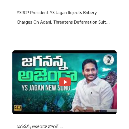
YSRCP President YS Jagan Rejects Bribery
Charges On Adani, Threatens Defamation Suit
Against Media Groups
జగనన్న అజెండా సాంగ్….