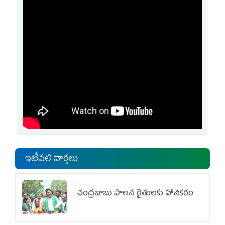
ఇటీవలి వార్తలు
చంద్రబాబు పాలన రైతులకు హానికరం