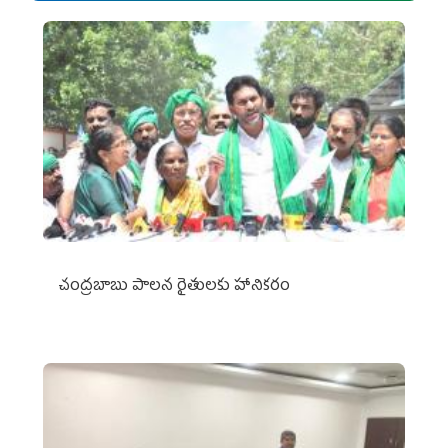
చంద్రబాబు పాలన రైతులకు హానికరం