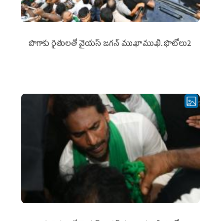
పొగాకు రైతుల‌తో వైయ‌స్ జ‌గ‌న్ ముఖాముఖి..ఫొటోలు2