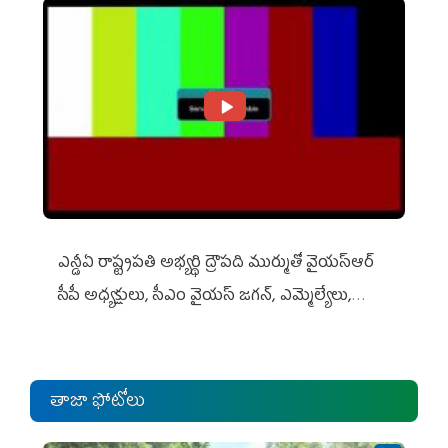
ఎన్డీఏ రాష్ట్ర‌ప‌తి అభ్య‌ర్థి ద్రౌప‌ది ముర్ముతో వైయ‌స్ఆర్
సీపీ అధ్య‌క్షులు, సీఎం వైయ‌స్ జ‌గ‌న్, ఎమ్మెల్యేలు,
ఎంపీల స‌మావేశం
తాజా ఫోటోలు