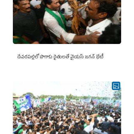
దేవరపల్లిలో పొగాకు రైతులతో వైయస్ జగన్ భేటీ