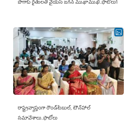
పొగాకు రైతుల‌తో వైయ‌స్ జ‌గ‌న్ ముఖాముఖి..ఫొటోలు1
రాష్ట్రవ్యాప్తంగా రౌండ్‌టేబుల్‌, టౌన్‌హాల్‌
సమావేశాలు..ఫొటోలు