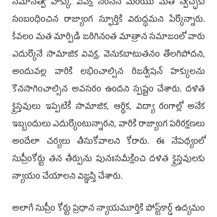
సమానత్వ హక్కు, వివక్ష నిరసన మరియు మత స్వేచ్ఛకు
సంబంధించిన రాజ్యాంగ స్ఫూర్తికి విరుద్ధమని పేర్కొన్నారు.
కేవలం మత మార్పిడి జరిగినంత మాత్రాన సమాజంలో వారు
ఎదుర్కొనే సామాజిక వివక్ష, వెనుకబాటుతనం తొలగిపోదని,
అందువల్ల వారికి లభించాల్సిన రిజర్వేషన్ హక్కులను
కొనసాగించాల్సిన అవసరం ఉందని స్పష్టం చేశారు. దళిత
క్రైస్తవులు ఇప్పటికీ సామాజిక, ఆర్థిక, విద్యా రంగాల్లో అనేక
ఇబ్బందులు ఎదుర్కొంటున్నారని, వారికి రాజ్యాంగ పరిరక్షణలు
అందేలా చర్యలు తీసుకోవాలని కోరారు. ఈ నేపథ్యంలో
సుప్రీంకోర్టు తన తీర్పును పునఃసమీక్షించి దళిత క్రైస్తవులకు
న్యాయం చేయాలని విజ్ఞప్తి చేశారు.
అలాగే సుప్రీం కోర్టు ప్రధాన న్యాయమూర్తికి పోస్ట్‌కార్డ్ ఉద్యమం