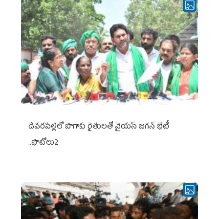
దేవరపల్లిలో పొగాకు రైతులతో వైయస్ జగన్ భేటీ
..ఫొటోలు2