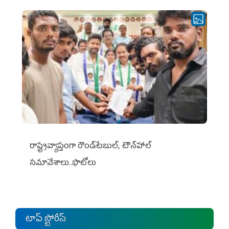
రాష్ట్రవ్యాప్తంగా రౌండ్‌టేబుల్‌, టౌన్‌హాల్‌
సమావేశాలు..ఫొటోలు
టాప్ స్టోరీస్