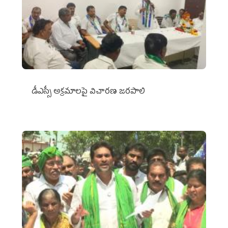
డీఎస్సీ అక్రమాలపై విచారణ జరపాలి