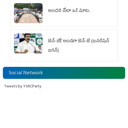
అందరి నోటా ఒకే మాట..
జెన్‌-జీకి అండగా జెన్‌-జే (జనరేషన్
జగన్)
Social Network
Tweets by YSRCParty