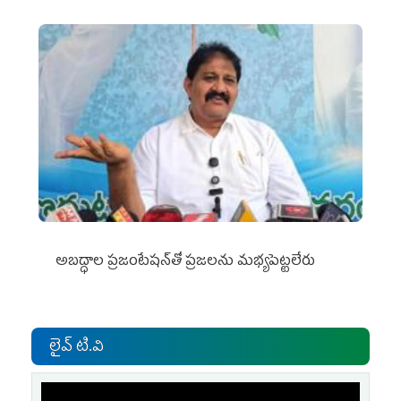
అబద్ధాల ప్రజంటేషన్‌తో ప్రజలను మభ్యపెట్టలేరు
లైవ్ టి.వి