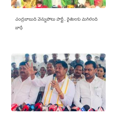
చంద్రబాబుది వెన్నుపోటు పార్టీ... రైతులకు మిగిలింది
బాధే