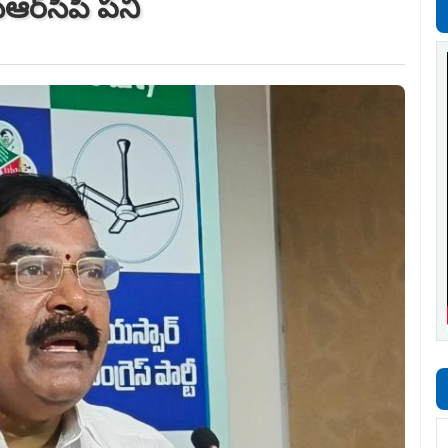
్ఆర్‌సీపీ ప‌ని