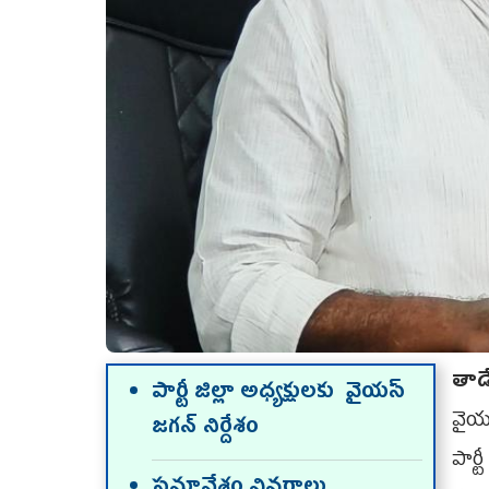
తాడ
పార్టీ జిల్లా అధ్యక్షులకు వైయస్‌
వైయస
జగన్‌ నిర్దేశం
పార్