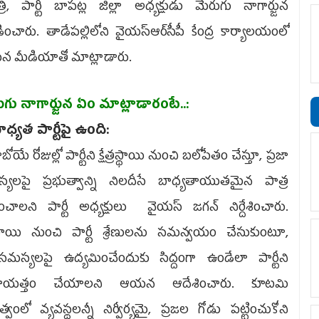
రి, పార్టీ బాపట్ల జిల్లా అధ్యక్షుడు మేరుగు నాగార్జున
లడించారు. తాడేపల్లిలోని వైయస్ఆర్‌సీపీ కేంద్ర కార్యాలయంలో
 మీడియాతో మాట్లాడారు.
ుగు నాగార్జున ఏం మాట్లాడారంటే..:
ధ్యత పార్టీపై ఉంది:
ే రోజుల్లో పార్టీని క్షేత్రస్థాయి నుంచి బలోపేతం చేస్తూ, ప్రజా
్యలపై ప్రభుత్వాన్ని నిలదీసే బాధ్యతాయుతమైన పాత్ర
ంచాలని పార్టీ అధ్యక్షులు వైయస్‌ జగన్‌ నిర్దేశించారు.
త్రస్థాయి నుంచి పార్టీ శ్రేణులను సమన్వయం చేసుకుంటూ,
ాసమస్యలపై ఉద్యమించేందుకు సిద్దంగా ఉండేలా పార్టీని
ాయత్తం చేయాలని ఆయన ఆదేశించారు. కూటమి
ుత్వంలో వ్యవస్థలన్నీ నిర్వీర్యమై, ప్రజల గోడు పట్టించుకోని