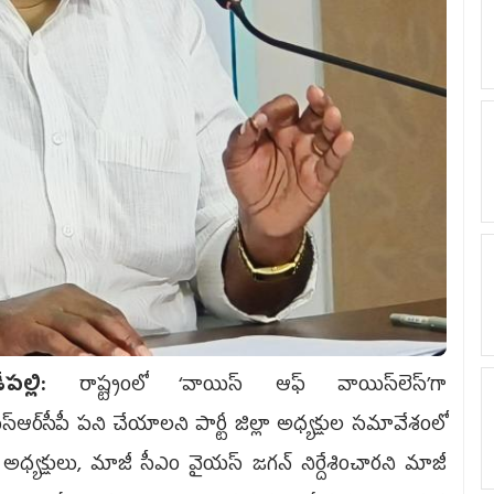
ేపల్లి:
రాష్ట్రంలో ‘వాయిస్‌ ఆఫ్‌ వాయిస్‌లెస్‌’గా
్ఆర్‌సీపీ పని చేయాలని పార్టీ జిల్లా అధ్యక్షుల సమావేశంలో
టీ అధ్యక్షులు, మాజీ సీఎం వైయస్‌ జగన్‌ నిర్దేశించారని మాజీ