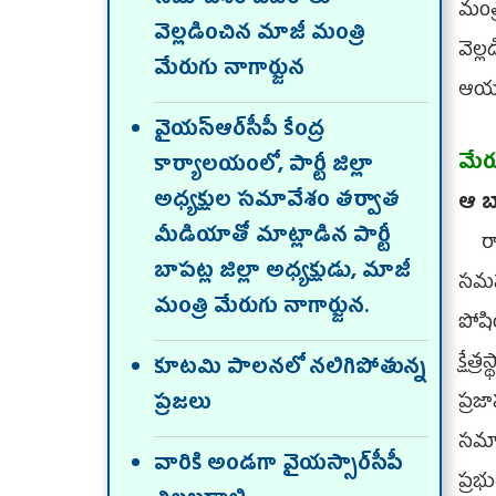
సమావేశం వివరాలు
మంత్
వెల్లడించిన మాజీ మంత్రి
వెల్
మేరుగు నాగార్జున
ఆయన
వైయస్ఆర్‌సీపీ కేంద్ర
మేర
కార్యాలయంలో, పార్టీ జిల్లా
అధ్యక్షుల సమావేశం తర్వాత
ఆ బా
మీడియాతో మాట్లాడిన పార్టీ
రాబోయ
బాపట్ల జిల్లా అధ్యక్షుడు, మాజీ
సమస
మంత్రి మేరుగు నాగార్జున.
పోషి
క్షే
కూటమి పాలనలో నలిగిపోతున్న
ప్రజ
ప్రజలు
సమ
వారికి అండగా వైయస్సార్‌సీపీ
ప్రభ