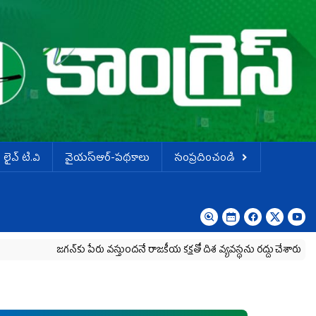
లైవ్ టి.వి
వైయస్ఆర్-పథకాలు
సంప్రదించండి
గన్‌కు పేరు వస్తుందనే రాజకీయ కక్షతో దిశ వ్య‌వ‌స్థ‌ను రద్దు చేశారు
కృష్ణా మిల్క