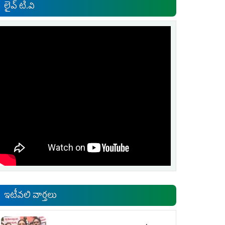
లైవ్ టి.వి
ఇటీవలి వార్తలు