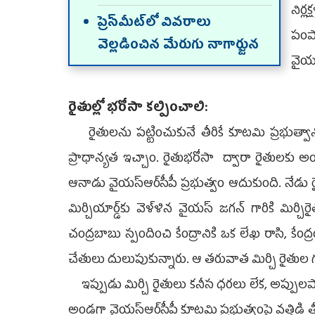
నిర్
ప్రెస్‌మీట్‌లో వివరాలు
పంపా
వెల్లడించిన మేరుగు నాగార్జున
వైయస
రైతుల్లో భరోసా కల్పించాలి:
రైతులను పట్టించుకునే తీరికే కూటమి ప్రభుత్వాని
ప్రాధాన్యత ఇచ్చాం. రైతుభరోసా ద్వారా రైతులకు అం
ఆనాడు వైయస్‌ఆర్‌సీపీ ప్రభుత్వం ఆదుకుంది. నేడు
మిర్చియార్డ్‌కు వెళ్ళిన వైయస్‌ జగన్‌ గారికి మిర
చంద్రబాబు స్పందించి కేంద్రానికి ఒక లేఖ రాసి, కేంద
చేతులు దులుపుకున్నారు. ఆ తరువాత మిర్చి రైతుల గ
ఇప్పుడు మిర్చి రైతులు కనీస ధరలు లేక, అప్పులపాలై ద
అండగా వైయస్‌ఆర్‌సీపీ కూటమి ప్రభుత్వంపై వత్తిడి తీ