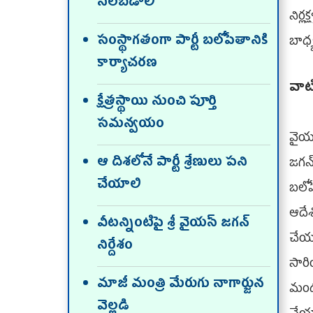
నిలబడాలి
నిర్
సంస్థాగతంగా పార్టీ బలోపేతానికి
బాధ్
కార్యాచరణ
వాటి
క్షేత్రస్థాయి నుంచి పూర్తి
రాష
సమన్వయం
వైయ
ఆ దిశలోనే పార్టీ శ్రేణులు పని
జగన్
చేయాలి
బలో
ఆదేశ
వీటన్నింటిపై శ్రీ వైయస్‌ జగన్‌
చేయ
నిర్దేశం
సార
మాజీ మంత్రి మేరుగు నాగార్జున
మండల
వెల్లడి