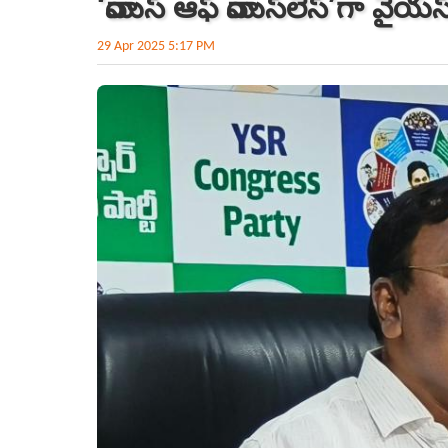
‘వాయిస్‌ ఆఫ్‌ వాయిస్‌లెస్‌’గా వైయస
29 Apr 2025 5:17 PM