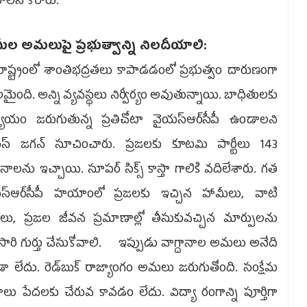
లని కోరారు.
ీల అమలుపై ప్రభుత్వాన్ని నిలదీయాలి:
్ట్రంలో శాంతిభద్రతలు కాపాడడంలో ప్రభుత్వం దారుణంగా
మైంది. అన్ని వ్యవస్థలు నిర్వీర్యం అవుతున్నాయి. బాధితులకు
యాయం జరుగుతున్న ప్రతిచోటా వైయస్‌ఆర్‌సీపీ ఉండాలని
స్‌ జగన్‌ సూచించారు. ప్రజలకు కూటమి పార్టీలు 143
ధానాలను ఇచ్చాయి. సూపర్‌ సిక్స్‌ కాస్తా గాలికి వదిలేశారు. గత
స్‌ఆర్‌సీపీ హయాంలో ప్రజలకు ఇచ్చిన హామీలు, వాటి
ు, ప్రజల జీవన ప్రమాణాల్లో తీసుకువచ్చిన మార్పులను
ారి గుర్తు చేసుకోవాలి. ఇప్పుడు వాగ్దానాల అమలు అనేది
డా లేదు. రెడ్‌బుక్‌ రాజ్యాంగం అమలు జరుగుతోంది. సంక్షేమ
లు పేదలకు చేరువ కావడం లేదు. విద్యా రంగాన్ని పూర్తిగా