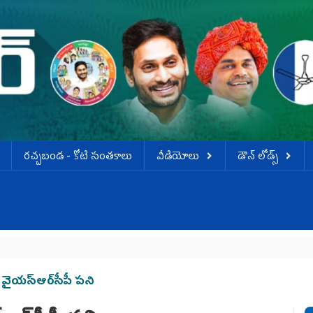
ర‌చ్చ‌బండ‌ - కోటి సంత‌కాలు
వీడియోలు
డౌన్ లోడ్స్
జ
ా వైయస్ఆర్‌సీపీ ప‌ని