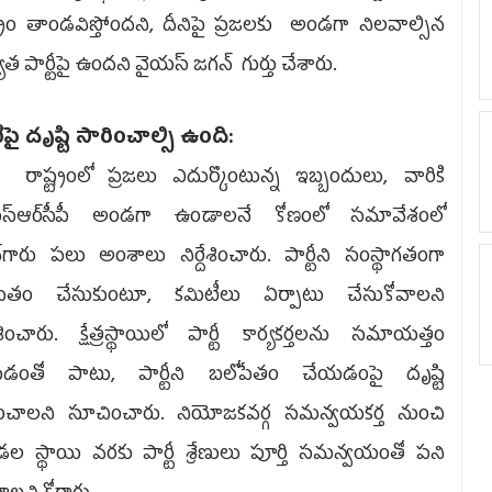
లక్ష్యం తాండవిస్తోందని, దీనిపై ప్రజలకు అండగా నిలవాల్సిన
యత పార్టీపై ఉందని వైయ‌స్ జగన్ గుర్తు చేశారు.
పై దృష్టి సారించాల్సి ఉంది:
్ట్రంలో ప్రజలు ఎదుర్కొంటున్న ఇబ్బందులు, వారికి
స్‌ఆర్‌సీపీ అండగా ఉండాలనే కోణంలో సమావేశంలో
‌గారు పలు అంశాలు నిర్దేశించారు. పార్టీని సంస్థాగతంగా
పేతం చేసుకుంటూ, కమిటీలు ఏర్పాటు చేసుకోవాలని
ించారు. క్షేత్రస్థాయిలో పార్టీ కార్యకర్తలను సమాయత్తం
డంతో పాటు, పార్టీని బలోపేతం చేయడంపై దృష్టి
ించాలని సూచించారు. నియోజకవర్గ సమన్వయకర్త నుంచి
 స్థాయి వరకు పార్టీ శ్రేణులు పూర్తి సమన్వయంతో పని