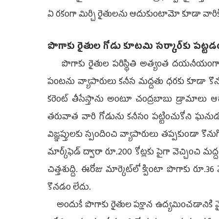
ఏ రకంగా మిర్చి రైతులను ఆదుకుంటామో కూడా వారికి 
పొగాకు రైతుల గోడు కూటమి సర్కార్‌కు పట్టడ
పొగాకు రైతుల పరిస్థితి అత్యంత దయనీయంగా ఉ
పంటను వ్యాపారులు కనీస మద్దతు ధరకు కూడా కొనుగ
కరెంట్‌ తీసేస్తాను అంటూ చంద్రబాబు డ్రామాలు ఆ
తరువాత వారి గోడును కనీసం పట్టించుకోని ఘనుడు 
విజ్ఞప్తులకు స్పందించి వ్యాపారులు తప్పకుండా కొనుగ
మార్క్‌ఫెడ్‌ ద్వారా రూ.200 కోట్లకు పైగా వెచ్చించి 
చిత్తశుద్ది. ఈరోజు మార్కెట్‌లో క్వింటా పొగాకు రూ
కొనడం లేదు.
అందుకే పొగాకు రైతుల పక్షాన ఉద్యమించడానికి వై