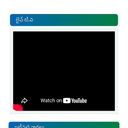
లైవ్ టి.వి