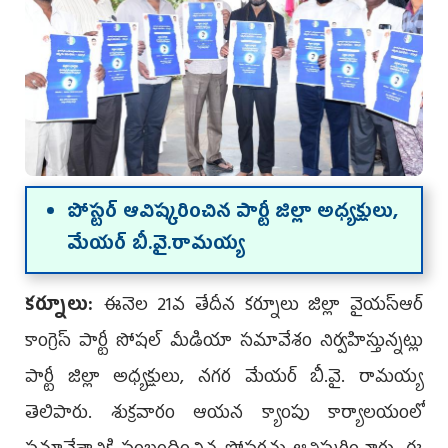
పోస్ట‌ర్ ఆవిష్క‌రించిన పార్టీ జిల్లా అధ్య‌క్షులు,
మేయ‌ర్ బీ.వై.రామ‌య్య‌
క‌ర్నూలు:
ఈనెల 21వ తేదీన క‌ర్నూలు జిల్లా వైయస్ఆర్
కాంగ్రెస్ పార్టీ సోషల్ మీడియా సమావేశం నిర్వహిస్తున్నట్లు
పార్టీ జిల్లా అధ్యక్షులు, నగర మేయర్ బీ.వై. రామయ్య
తెలిపారు. శుక్రవారం ఆయన క్యాంపు కార్యాలయంలో