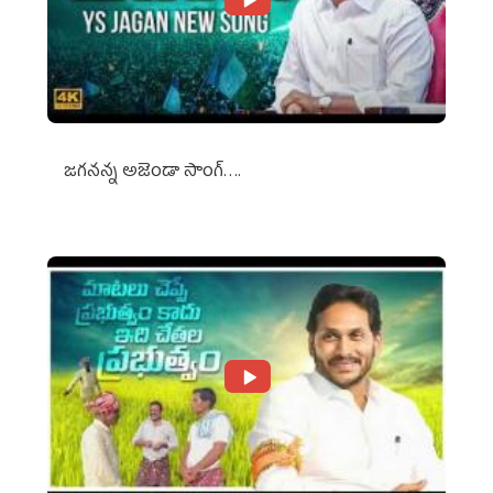
జగనన్న అజెండా సాంగ్….