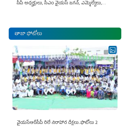
సీపీ అధ్య‌క్షులు, సీఎం వైయ‌స్ జ‌గ‌న్, ఎమ్మెల్యేలు,
ఎంపీల స‌మావేశం
తాజా ఫోటోలు
వైయ‌స్ఆర్‌సీపీ రిలే నిరాహార దీక్షలు..ఫొటోలు 2