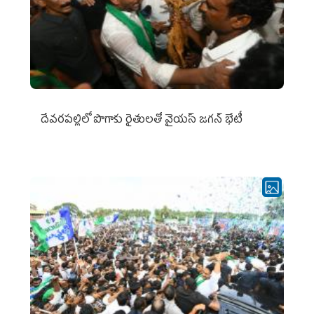
దేవరపల్లిలో పొగాకు రైతులతో వైయస్ జగన్ భేటీ