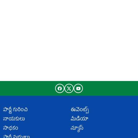
పార్టీ గురించి
ఈవెంట్స్
నాయకులు
మీడియా
సాధకం
న్యూస్
పార్టీ సభ్యులు