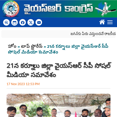
Skip to main content
????
జగన్‌కు పేరు వస్తుందనే రాజకీయ కక్షతో ది
You are here
హోం
»
టాప్ స్టోరీస్
» 21న క‌ర్నూలు జిల్లా వైయస్ఆర్ సీపీ
సోషల్ మీడియా స‌మావేశం
21న క‌ర్నూలు జిల్లా వైయస్ఆర్ సీపీ సోషల్
మీడియా స‌మావేశం
17 Nov 2023 12:53 PM