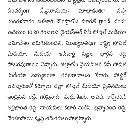
స‌మావేశానికి సంబంధించిన పోస్టర్లను ఆవిష్కరించారు. ఈ
సందర్భంగా బీ.వై.రామ‌య్య మాట్లాడుతూ.. వచ్చే
మంగళవారం బళ్ళారి చౌరస్తాలోని సూరజ్ గ్రాండ్ నందు
ఉదయం 10:30 గంటలకు వైయ‌స్ఆర్ సీపీ సోష‌ల్ మీడియా
సమావేశం జరుగుతుందని, ముఖ్యఅతిథిగా రాష్ట్ర సోషల్
మీడియా, మీడియా ఇన్‌చార్జ్ సజ్జల భార్గవ రెడ్డి
హాజరవుతారని చెప్పారు. జిల్లాలోని వైయస్ఆర్ సీపీ సోషల్
మీడియా సభ్యులంతా తరలిరావాలని కోరారు. పోస్ట‌ర్
ఆవిష్క‌ర‌ణ‌లో క‌ర్నూలు జిల్లా సోషల్ మీడియా ప్ర‌తినిధులు
ఇంద్రసేన రెడ్డి, గిరిప్రసాద్, మధుశేఖర్, అవిన్, కార్పొరేటర్
లక్ష్మికాంత రెడ్డి, నాయకులు కటారి సురేష్, బ్రహ్మానంద రెడ్డి,
వెంకటసాయి కృష్ణ తదితరులు పాల్గొన్నారు.