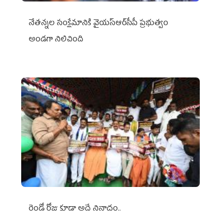
నేతన్నల సంక్షేమానికి వైయ‌స్ఆర్‌సీపీ ప్రభుత్వం
అండగా నిలిచింది
రెండో రోజు కూడా అదే నినాదం..