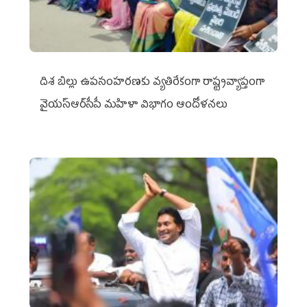
దిశ బిల్లు ఉపసంహరణకు వ్యతిరేకంగా రాష్ట్రవ్యాప్తంగా
వైయ‌స్ఆర్‌సీపీ మహిళా విభాగం ఆందోళనలు