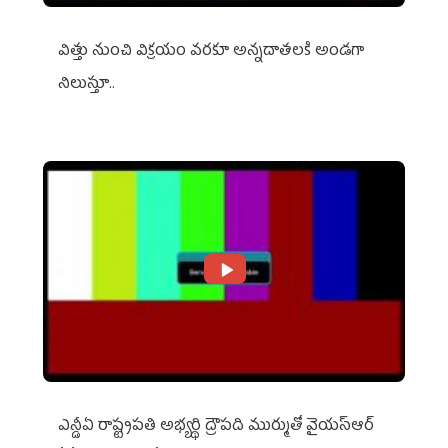
విత్తు నుంచి విక్రయం వరకూ అన్నదాతలకి అండగా
నిలుస్తూ..
ఎన్డీఏ రాష్ట్ర‌ప‌తి అభ్య‌ర్థి ద్రౌప‌ది ముర్ముతో వైయ‌స్ఆర్