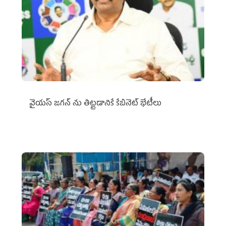
వైయ‌స్ జగన్‌ ను తిట్టడానికే కేబినెట్‌ భేటీలు