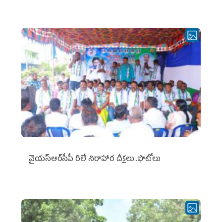
వైయ‌స్ఆర్‌సీపీ రిలే నిరాహార దీక్షలు..ఫొటోలు