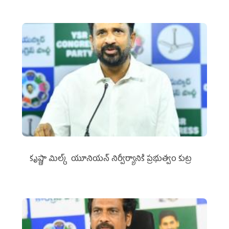
కృష్ణా మిల్క్‌ యూనియన్‌ నిర్వీర్యానికి ప్రభుత్వం కుట్ర