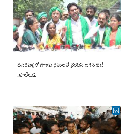
దేవరపల్లిలో పొగాకు రైతులతో వైయస్ జగన్ భేటీ
..ఫొటోలు2