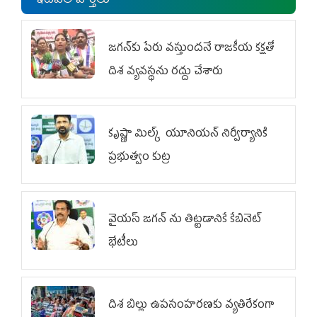
ఇటీవలి వార్తలు
జగన్‌కు పేరు వస్తుందనే రాజకీయ కక్షతో
దిశ వ్య‌వ‌స్థ‌ను రద్దు చేశారు
కృష్ణా మిల్క్‌ యూనియన్‌ నిర్వీర్యానికి
ప్రభుత్వం కుట్ర
వైయ‌స్ జగన్‌ ను తిట్టడానికే కేబినెట్‌
భేటీలు
దిశ బిల్లు ఉపసంహరణకు వ్యతిరేకంగా