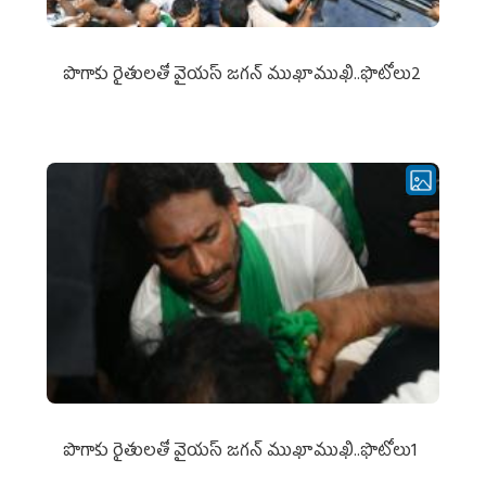
పొగాకు రైతుల‌తో వైయ‌స్ జ‌గ‌న్ ముఖాముఖి..ఫొటోలు2
పొగాకు రైతుల‌తో వైయ‌స్ జ‌గ‌న్ ముఖాముఖి..ఫొటోలు1