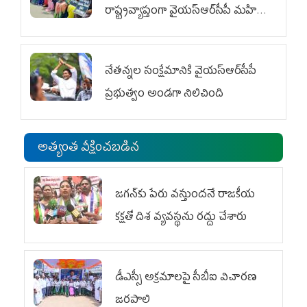
రాష్ట్రవ్యాప్తంగా వైయ‌స్ఆర్‌సీపీ మహిళా
విభాగం ఆందోళనలు
నేతన్నల సంక్షేమానికి వైయ‌స్ఆర్‌సీపీ
ప్రభుత్వం అండగా నిలిచింది
అత్యంత వీక్షించబడిన
జగన్‌కు పేరు వస్తుందనే రాజకీయ
కక్షతో దిశ వ్య‌వ‌స్థ‌ను రద్దు చేశారు
డీఎస్సీ అక్రమాలపై సీబీఐ విచారణ
జరపాలి