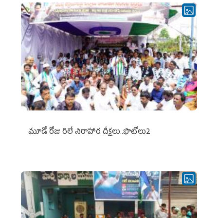
మూడో రోజు రిలే నిరాహార దీక్షలు..ఫొటోలు2