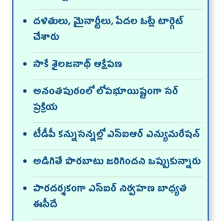
దళితులు, మైనార్టీలు, పేదల ఓట్లే టార్గెట్
చేశారు
సాకే శైలజనాథ్ ఆక్షేపణ
అనంతపురంలో లోపభూయిష్టంగా సర్
ప్రక్రియ
టీడీపీ కన్నుసన్నల్లో ఎస్ఐఆర్ ఎన్యుమరేషన్
అడిగితే పొరబాటు జరిగిందని ఒప్పుకున్నారు
పారదర్శకంగా ఎస్ఐర్ నిర్వహణ బాధ్యత
ఈసీదే