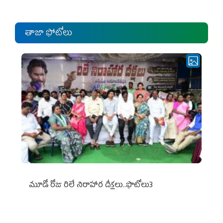
తాజా ఫోటోలు
మూడో రోజు రిలే నిరాహార దీక్షలు..ఫొటోలు3