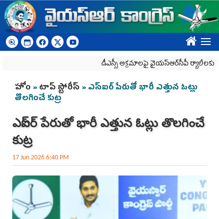
Skip to main content
????
డీఎస్సీ అక్రమాలపై వైయ‌స్ఆర్‌సీపీ ర్యాలీలకు పోలీసు ఆ
You are here
హోం
»
టాప్ స్టోరీస్
» ఎస్ఐర్ పేరుతో భారీ ఎత్తున ఓట్లు
తొలగించే కుట్ర
ఎస్ఐర్ పేరుతో భారీ ఎత్తున ఓట్లు తొలగించే
కుట్ర
17 Jun 2026 6:40 PM