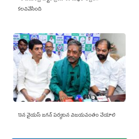
కలచివేసింది
13న వైయస్‌ జగన్‌ పర్యటన విజయవంతం చేయాలి