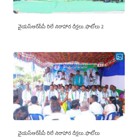
వైయ‌స్ఆర్‌సీపీ రిలే నిరాహార దీక్షలు..ఫొటోలు 2
వైయ‌స్ఆర్‌సీపీ రిలే నిరాహార దీక్షలు..ఫొటోలు