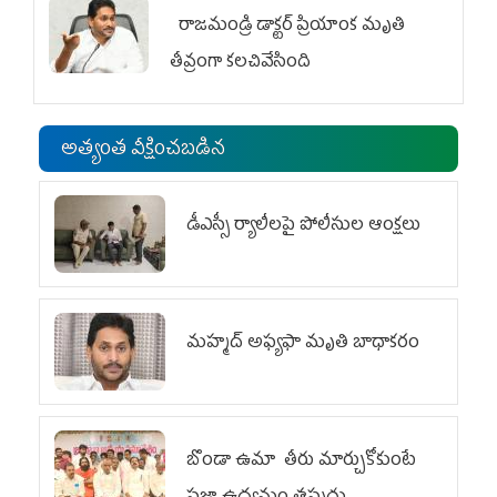
రాజమండ్రి డాక్టర్‌ ప్రియాంక మృతి
తీవ్రంగా కలచివేసింది
అత్యంత వీక్షించబడిన
డీఎస్సీ ర్యాలీలపై పోలీసుల ఆంక్షలు
మహ్మద్‌ అఫ్యఫా మృతి బాధాకరం
బొండా ఉమా తీరు మార్చుకోకుంటే