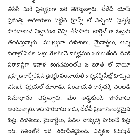
తీసేసి మరీ ప్రత్యక్షంగా బరి తెగిస్తున్నారు. టీడీపీ యాప్
ప్రభుత్వ అధికారులు పెట్టిన గ్రూప్స్ లో వచ్చింది. ప్రశ్నిస్తే
పొరబాటున పెట్టామని చెప్పి తీసేసారు. టార్గెట్ గా ఓట్లను
తొలగిస్తున్నారు. ముఖ్యంగా దళితులు, మైనార్టీలు, అన్ని
కులాల్లో పేదల ఓట్లు తొలగించే కార్యక్రమం జరుగుతోంది. దీనికి
పరాకాష్టగా ఇవాళ శింగనమలలోని ఓ బూత్ లో నాయీ
బ్రహ్మణ కార్పోరేషన్ డైరెక్టర్ పంచాయతీ కార్యదర్శి సీట్లో కూర్చుని
ఎస్ఐర్ ప్రక్రియలో దూరాడు. పంచాయతీ కార్యదర్శి నిలబడి
సమాధానం చెప్తున్నారు. మేం అడ్డుకుంటే పొరబాటు
అంటున్నారు. ఇది పొరబాటు కాదు, టీడీపీ ప్రణాళికాబద్ధమైన
కుట్ర. దళితులు, మైనార్టీలు, పేదల హక్కుల్ని హరించే కుట్ర
ఇది. గతంలోనే ఇది నిరూపితమైంది. ఎన్నికల కమిషన్