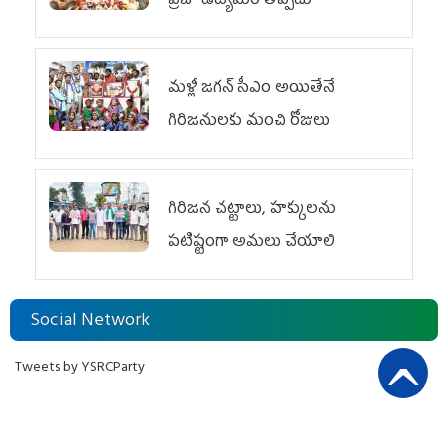
ప్రజా ఉద్యమం తప్పదు
మళ్లీ జగన్ సీఎం అయితేనే
గిరిజనులకు మంచి రోజులు
గిరిజన చట్టాలు, హక్కులను
పటిష్టంగా అమలు చేయాలి
Social Network
Tweets by YSRCParty