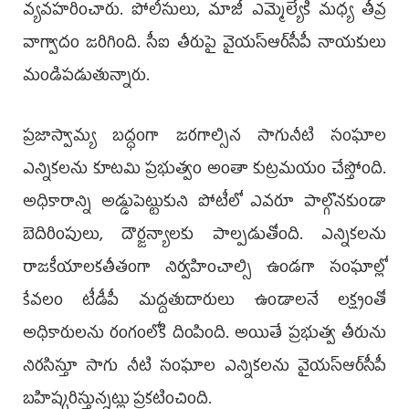
వ్యవహరించారు. పోలీసులు, మాజీ ఎమ్మెల్యేకి మధ్య తీవ్ర
వాగ్వాదం జరిగింది. సీఐ తీరుపై వైయ‌స్ఆర్‌సీపీ నాయకులు
మండిపడుతున్నారు.
ప్రజాస్వామ్య బద్ధంగా జరగాల్సిన సాగునీటి సంఘాల
ఎన్నికలను కూటమి ప్రభుత్వం అంతా కుట్రమయం చేస్తోంది.
అధికారాన్ని అడ్డుపెట్టుకుని పోటీలో ఎవరూ పాల్గొనకుండా
బెదిరింపులు, దౌర్జన్యాలకు పాల్పడుతోంది. ఎన్నికలను
రాజకీయాలకతీతంగా నిర్వహించాల్సి ఉండగా సంఘాల్లో
కేవలం టీడీపీ మద్దతుదారులు ఉండాలనే లక్ష్యంతో
అధికారులను రంగంలోకి దింపింది. అయితే ప్రభుత్వ తీరును
నిరసిస్తూ సాగు నీటి సంఘాల ఎన్నికలను వైయ‌స్ఆర్‌సీపీ
బహిష్కరిస్తున్నట్లు ప్రకటించింది.