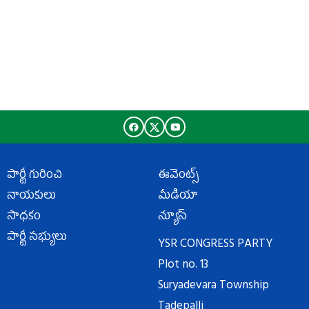
పార్టీ గురించి
ఈవెంట్స్
నాయకులు
మీడియా
సాధకం
న్యూస్
పార్టీ సభ్యులు
YSR CONGRESS PARTY
Plot no. 13
Suryadevara Township
Tadepalli