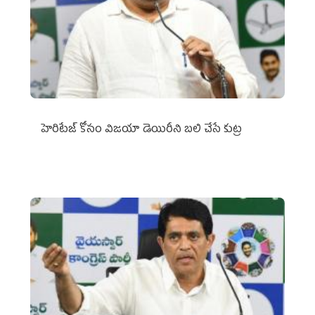
హెరిటేజ్ కోసం విజయా డెయిరీని బలి చేసే కుట్ర‌