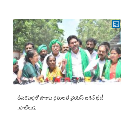
దేవరపల్లిలో పొగాకు రైతులతో వైయస్ జగన్ భేటీ
..ఫొటోలు2