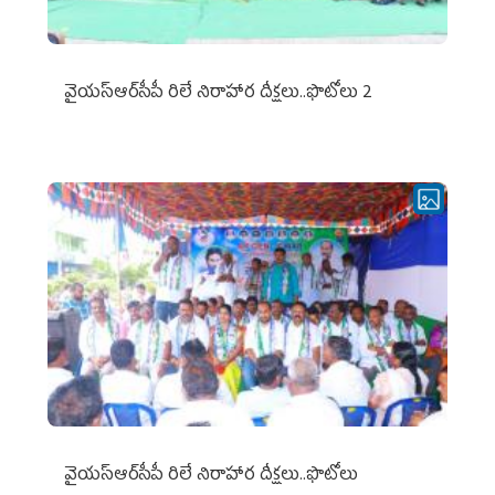
వైయ‌స్ఆర్‌సీపీ రిలే నిరాహార దీక్షలు..ఫొటోలు 2
వైయ‌స్ఆర్‌సీపీ రిలే నిరాహార దీక్షలు..ఫొటోలు