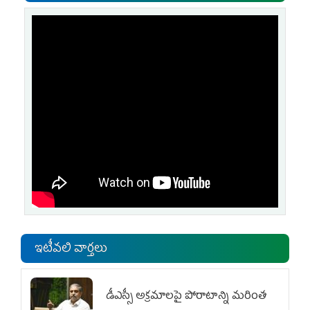
ఇటీవలి వార్తలు
డీఎస్సీ అక్రమాలపై పోరాటాన్ని మరింత