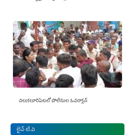
చిలుక‌లూరిపేట‌లో పోలీసుల ఓవ‌రాక్ష‌న్‌
లైవ్ టి.వి