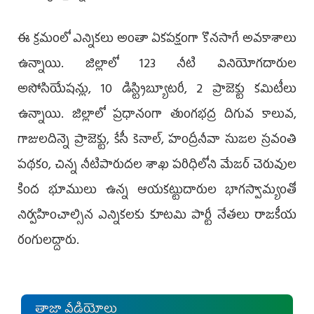
ఈ క్రమంలో ఎన్నికలు అంతా ఏకపక్షంగా కొనసాగే అవకాశాలు
ఉన్నాయి. జిల్లాలో 123 నీటి వినియోగదారుల
అసోసియేషన్లు, 10 డిస్ట్రిబ్యూటరీ, 2 ప్రాజెక్టు కమిటీలు
ఉన్నాయి. జిల్లాలో ప్రధానంగా తుంగభద్ర దిగువ కాలువ,
గాజులదిన్నె ప్రాజెక్టు, కేసీ కెనాల్, హంద్రీనీవా సుజల స్రవంతి
పథకం, చిన్న నీటిపారుదల శాఖ పరిధిలోని మేజర్‌ చెరువుల
కింద భూములు ఉన్న ఆయకట్టుదారుల భాగస్వామ్యంతో
నిర్వహించాల్సిన ఎన్నికలకు కూటమి పార్టీ నేతలు రాజకీయ
రంగులద్దారు.
తాజా వీడియోలు