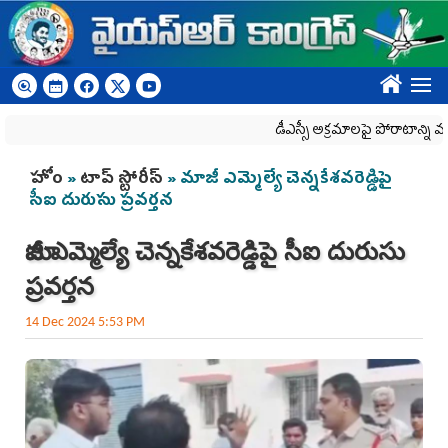
Skip to main content
????
డీఎస్సీ అక్రమాలపై పోరాటాన్ని మరిం
You are here
హోం
»
టాప్ స్టోరీస్
» మాజీ ఎమ్మెల్యే చెన్నకేశవరెడ్డిపై
సీఐ దురుసు ప్రవర్తన
మాజీ ఎమ్మెల్యే చెన్నకేశవరెడ్డిపై సీఐ దురుసు
ప్రవర్తన
14 Dec 2024 5:53 PM