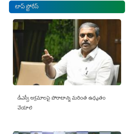
టాప్ స్టోరీస్
డీఎస్సీ అక్రమాలపై పోరాటాన్ని మరింత ఉధృతం
చేయాలి