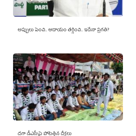
అప్పులు పెంచి.. ఆదాయం తగ్గించి.. ఇదేనా ప్రగతి?
దగా డీఎస్సీపై పోటెత్తిన దీక్షలు