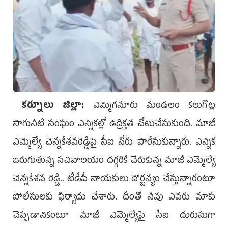
కర్నూలు జిల్లా:
ఎమ్మిగనూరు మండలం కలుగొట్ల
సాగునీటి సంఘం ఎన్నికల్లో ఉద్రిక్తత చోటుచేసుకుంది. మాజీ
ఎమ్మెల్యే చెన్నకేశవరెడ్డిపై సీఐ నోరు పారేసుకున్నారు. ఎన్నిక
జరుగుతున్న సచివాలయం దగ్గరికి చేరుకున్న మాజీ ఎమ్మెల్యే
చెన్నకేశవ రెడ్డి.. టీడీపీ నాయకులు దౌర్జన్యం చేస్తున్నారంటూ
పోలీసులకు ఫిర్యాదు చేశారు. దీంతో నీవు ఎవరు మాకు
చెప్పడానికంటూ మాజీ ఎమ్మెల్యేపై సీఐ దురుసుగా