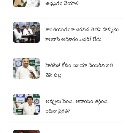
ఉధృతం చేయాలి
శాంతియుతంగా నిరసన తెలిపే హక్కును
కాలరాసే అధికారం ఎవరికీ లేదు
హెరిటేజ్ కోసం విజయా డెయిరీని బలి
చేసే కుట్ర‌
అప్పులు పెంచి.. ఆదాయం తగ్గించి..
ఇదేనా ప్రగతి?