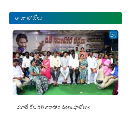
తాజా ఫోటోలు
మూడో రోజు రిలే నిరాహార దీక్షలు..ఫొటోలు3