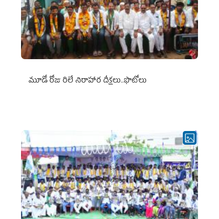
మూడో రోజు రిలే నిరాహార దీక్షలు..ఫొటోలు