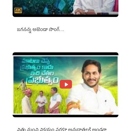
జగనన్న అజెండా సాంగ్….
విత్తు నుంచి విక్రయం వరకూ అన్నదాతలకి అండగా