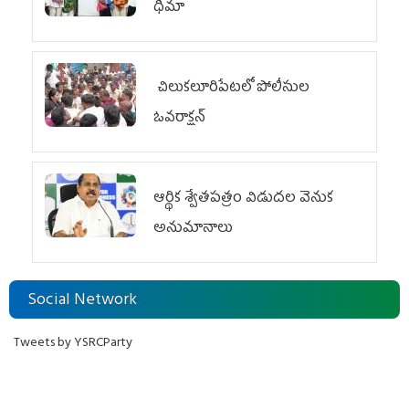
ధీమా
చిలుక‌లూరిపేట‌లో పోలీసుల
ఓవ‌రాక్ష‌న్‌
ఆర్థిక శ్వేతపత్రం విడుదల వెనుక
అనుమానాలు
Social Network
Tweets by YSRCParty