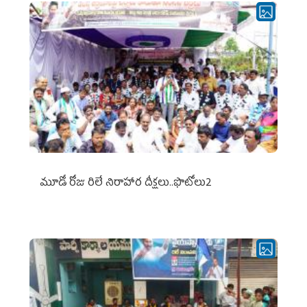
మూడో రోజు రిలే నిరాహార దీక్షలు..ఫొటోలు2