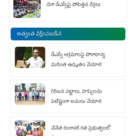
దగా డీఎస్సీపై పోటెత్తిన దీక్షలు
అత్యంత వీక్షించబడిన
డీఎస్సీ అక్రమాలపై పోరాటాన్ని
మరింత ఉధృతం చేయాలి
గిరిజన చట్టాలు, హక్కులను
పటిష్టంగా అమలు చేయాలి
చేనేత రంగానికి గత ప్రభుత్వంలో