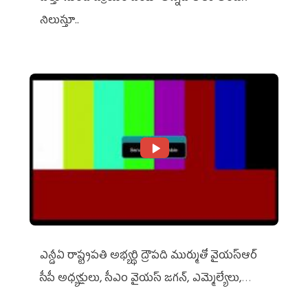
నిలుస్తూ..
ఎన్డీఏ రాష్ట్ర‌ప‌తి అభ్య‌ర్థి ద్రౌప‌ది ముర్ముతో వైయ‌స్ఆర్
సీపీ అధ్య‌క్షులు, సీఎం వైయ‌స్ జ‌గ‌న్, ఎమ్మెల్యేలు,
ఎంపీల స‌మావేశం