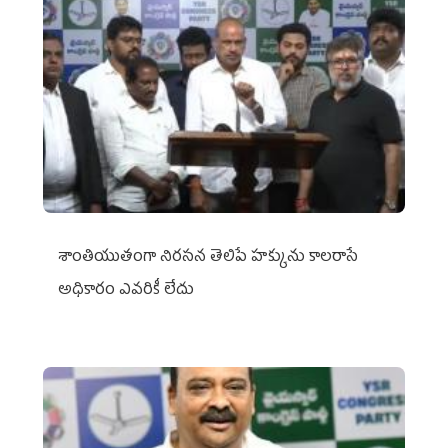
శాంతియుతంగా నిరసన తెలిపే హక్కును కాలరాసే
అధికారం ఎవరికీ లేదు