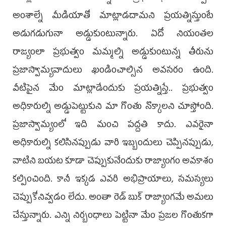
అంశాల్నే మీడియాతో మాట్లాడదామని ప్రయత్నిస్తుంటే
అడుగడుగునా అడ్డుకుంటున్నారు. ఏదో నియంతల
రాజ్యంలా ప్రభుత్వం మమ్మల్ని అడ్డుకుంటున్న తీరును
ప్రజాస్వామ్యవాదులు ఖండించాల్సిన అవసరం ఉంది.
వీటిపైన మేం మాట్లాడేందుకు ప్రయత్నిస్తే.. ప్రభుత్వం
అధికారుల్ని అడ్డుపెట్టుకుని మా గొంతు నొక్కాలని చూస్తోంది.
ప్రజాస్వామ్యంలో ఇది మంచి పద్దతి కాదు. ఎవరైనా
అధికారుల్ని కలిసినప్పుడు వారి ఇబ్బందులు చెప్పినప్పుడు,
వాటిని బయట కూడా చెప్పుకునేందుకు రాజ్యాంగం అవకాశం
కల్పించింది. కానీ ఇక్కడ ఎవరి అభిప్రాయాలు, సమస్యలు
చెప్పుకోనివ్వడం లేదు. అంతా రెడ్ బుక్ రాజ్యాంగమే అమలు
చేస్తున్నారు. ఎన్ని నిర్బంధాలు పెట్టినా మేం ప్రజల గొంతుకగా