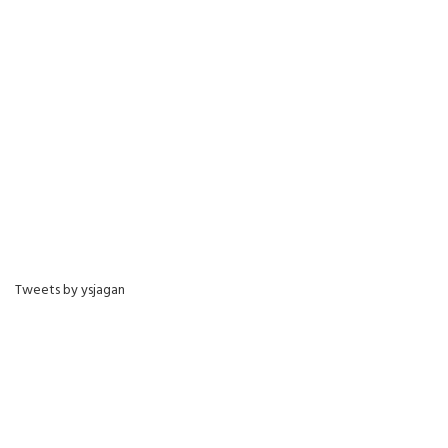
Tweets by ysjagan