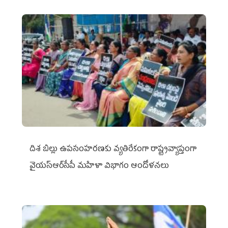
దిశ బిల్లు ఉపసంహరణకు వ్యతిరేకంగా రాష్ట్రవ్యాప్తంగా
వైయ‌స్ఆర్‌సీపీ మహిళా విభాగం ఆందోళనలు