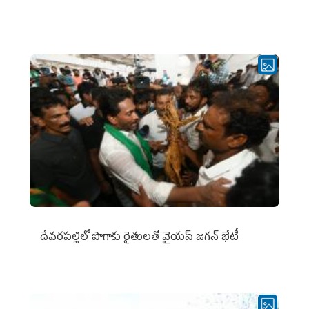
దేవరపల్లిలో పొగాకు రైతులతో వైయస్ జగన్ భేటీ