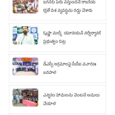
జగన్‌కు పేరు వస్తుందనే రాజకీయ
కక్షతో దిశ వ్య‌వ‌స్థ‌ను రద్దు చేశారు
కృష్ణా మిల్క్‌ యూనియన్‌ నిర్వీర్యానికి
ప్రభుత్వం కుట్ర
డీఎస్సీ అక్రమాలపై సీబీఐ విచారణ
జరపాలి
ఎన్నికల హామీలను వెంటనే అమలు
చేయాలి