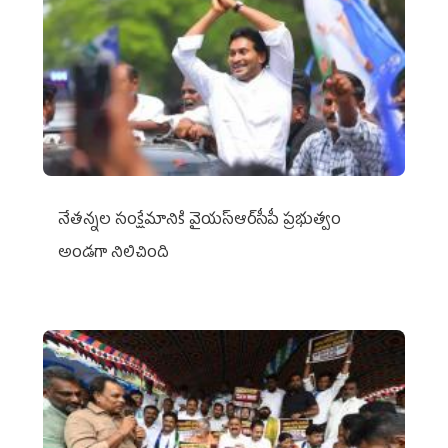
నేతన్నల సంక్షేమానికి వైయ‌స్ఆర్‌సీపీ ప్రభుత్వం
అండగా నిలిచింది