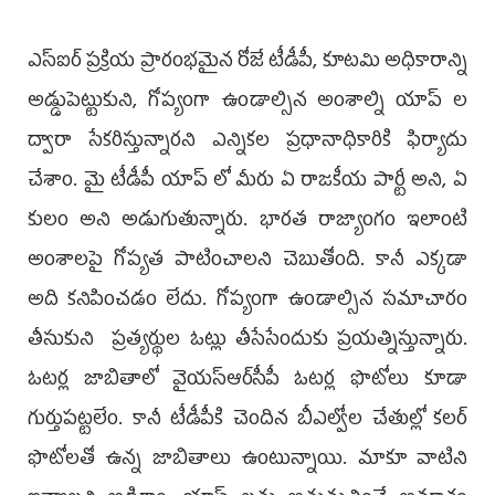
ఎస్ఐర్ ప్రక్రియ ప్రారంభమైన రోజే టీడీపీ, కూటమి అధికారాన్ని
అడ్డుపెట్టుకుని, గోప్యంగా ఉండాల్సిన అంశాల్ని యాప్ ల
ద్వారా సేకరిస్తున్నారని ఎన్నికల ప్రధానాధికారికి ఫిర్యాదు
చేశాం. మై టీడీపీ యాప్ లో మీరు ఏ రాజకీయ పార్టీ అని, ఏ
కులం అని అడుగుతున్నారు. భారత రాజ్యాంగం ఇలాంటి
అంశాలపై గోప్యత పాటించాలని చెబుతోంది. కానీ ఎక్కడా
అది కనిపించడం లేదు. గోప్యంగా ఉండాల్సిన సమాచారం
తీసుకుని ప్రత్యర్థుల ఓట్లు తీసేసేందుకు ప్రయత్నిస్తున్నారు.
ఓటర్ల జాబితాలో వైయ‌స్ఆర్‌సీపీ ఓటర్ల ఫొటోలు కూడా
గుర్తుపట్టలేం. కానీ టీడీపీకి చెందిన బీఎల్వోల చేతుల్లో కలర్
ఫొటోలతో ఉన్న జాబితాలు ఉంటున్నాయి. మాకూ వాటిని