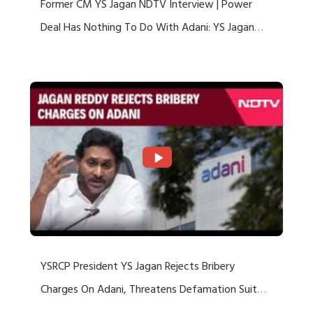
Former CM YS Jagan NDTV Interview | Power
Deal Has Nothing To Do With Adani: YS Jagan
Rejects US Charges
YSRCP President YS Jagan Rejects Bribery
Charges On Adani, Threatens Defamation Suit