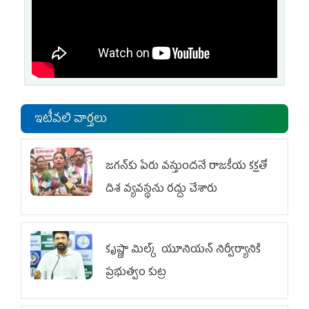
ఇటీవలి వార్తలు
జగన్‌కు పేరు వస్తుందనే రాజకీయ కక్షతో
దిశ వ్య‌వ‌స్థ‌ను రద్దు చేశారు
కృష్ణా మిల్క్‌ యూనియన్‌ నిర్వీర్యానికి
ప్రభుత్వం కుట్ర