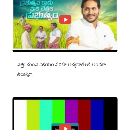
విత్తు నుంచి విక్రయం వరకూ అన్నదాతలకి అండగా
నిలుస్తూ..