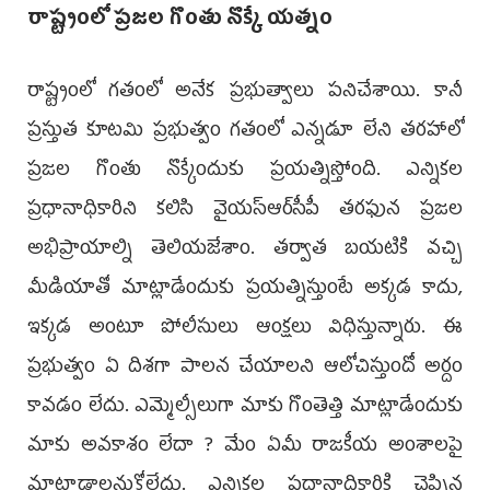
రాష్ట్రంలో ప్రజల గొంతు నొక్కే యత్నం
రాష్ట్రంలో గతంలో అనేక ప్రభుత్వాలు పనిచేశాయి. కానీ
ప్రస్తుత కూటమి ప్రభుత్వం గతంలో ఎన్నడూ లేని తరహాలో
ప్రజల గొంతు నొక్కేందుకు ప్రయత్నిస్తోంది. ఎన్నికల
ప్రధానాధికారిని కలిసి వైయ‌స్ఆర్‌సీపీ తరఫున ప్రజల
అభిప్రాయాల్ని తెలియజేశాం. తర్వాత బయటికి వచ్చి
మీడియాతో మాట్లాడేందుకు ప్రయత్నిస్తుంటే అక్కడ కాదు,
ఇక్కడ అంటూ పోలీసులు ఆంక్షలు విధిస్తున్నారు. ఈ
ప్రభుత్వం ఏ దిశగా పాలన చేయాలని ఆలోచిస్తుందో అర్దం
కావడం లేదు. ఎమ్మెల్సీలుగా మాకు గొంతెత్తి మాట్లాడేందుకు
మాకు అవకాశం లేదా ? మేం ఏమీ రాజకీయ అంశాలపై
మాట్లాడాలనుకోలేదు. ఎన్నికల ప్రధానాధికారికి చెప్పిన