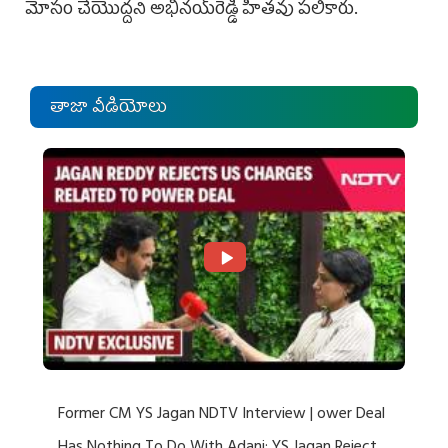
మోసం చేయొద్దని అభిన‌య్‌రెడ్డి హిత‌వు ప‌లికారు.
తాజా వీడియోలు
Former CM YS Jagan NDTV Interview | ower Deal
Has Nothing To Do With Adani: YS Jagan Rejects