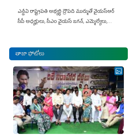
ఎన్డీఏ రాష్ట్ర‌ప‌తి అభ్య‌ర్థి ద్రౌప‌ది ముర్ముతో వైయ‌స్ఆర్
సీపీ అధ్య‌క్షులు, సీఎం వైయ‌స్ జ‌గ‌న్, ఎమ్మెల్యేలు,
ఎంపీల స‌మావేశం
తాజా ఫోటోలు