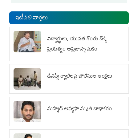
ఇటీవలి వార్తలు
విద్యార్థులు, యువత గొంతు నొక్కే
ప్రయత్నం అప్రజాస్వామికం
డీఎస్సీ ర్యాలీలపై పోలీసుల ఆంక్షలు
మహ్మద్‌ అఫ్యఫా మృతి బాధాకరం