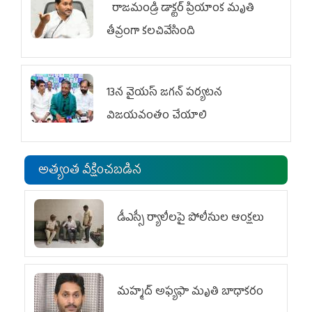
రాజమండ్రి డాక్టర్‌ ప్రియాంక మృతి
తీవ్రంగా కలచివేసింది
13న వైయస్‌ జగన్‌ పర్యటన
విజయవంతం చేయాలి
అత్యంత వీక్షించబడిన
డీఎస్సీ ర్యాలీలపై పోలీసుల ఆంక్షలు
మహ్మద్‌ అఫ్యఫా మృతి బాధాకరం