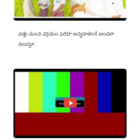
విత్తు నుంచి విక్రయం వరకూ అన్నదాతలకి అండగా
నిలుస్తూ..