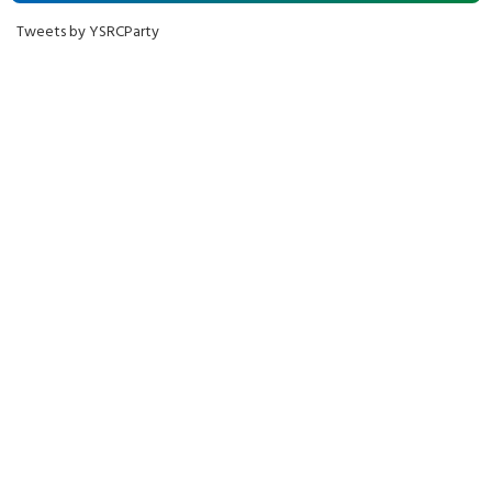
Tweets by YSRCParty