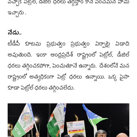
వచ్చాక పెట్రోల్, డీజిల్ ధరలు తగ్గిస్తాం కానీ పెంచమ‌ని హామీ
ఇచ్చారు .
నేడు..
టీడీపీ కూట‌మి ప్రభుత్వం ప్ర‌భుత్వం ఏర్పాటై ఏడాది
అవుతుంది. ఇంకా ఆంధ్రప్రదేశ్ రాష్ట్రంలో పెట్రోల్, డీజిల్
ధరలు త‌గ్గించ‌క‌పోగా, పెంచుతూనే ఉన్నారు. దేశంలోనే మన
రాష్ట్రంలో అత్యధికంగా పెట్రో ధ‌ర‌లు ఉన్నాయి. ఒక్క పైసా
కూడా పెట్రోల్ ధ‌ర‌లు త‌గ్గించ‌లేదు.