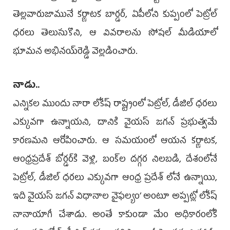
తెల్ల‌వారుజామునే క‌ర్ణాట‌క బార్డ‌ర్‌, ఏపీలోని కుప్పంలో పెట్రోల్
ధ‌ర‌లు తెలుసుకొని, ఆ వివ‌రాల‌ను సోష‌ల్ మీడియాలో
భూమ‌న అభిన‌య్‌రెడ్డి వెల్ల‌డించారు.
నాడు..
ఎన్నికల ముందు నారా లోకేష్ రాష్ట్రంలో పెట్రోల్, డీజిల్ ధరలు
ఎక్కువగా ఉన్నాయని, దానికి వైయ‌స్ జగన్ ప్రభుత్వమే
కారణమని ఆరోపించారు. ఆ సమయంలో ఆయన కర్ణాటక,
ఆంధ్రప్రదేశ్ బోర్డర్‌కి వెళ్లి, బంక్‌ల దగ్గర నిలబడి, దేశంలోనే
పెట్రోల్, డీజిల్ ధరలు ఎక్కువగా ఆంధ్ర ప్రదేశ్ లోనే ఉన్నాయి,
ఇది వైయ‌స్ జగన్ విధానాల వైఫల్యం’ అంటూ అప్ప‌ట్లో లోకేష్
నానాయాగీ చేశాడు. అంతే కాకుండా మేం అధికారంలోకి