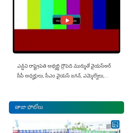
ఎన్డీఏ రాష్ట్ర‌ప‌తి అభ్య‌ర్థి ద్రౌప‌ది ముర్ముతో వైయ‌స్ఆర్
సీపీ అధ్య‌క్షులు, సీఎం వైయ‌స్ జ‌గ‌న్, ఎమ్మెల్యేలు,
ఎంపీల స‌మావేశం
తాజా ఫోటోలు