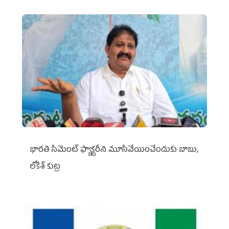
భారతి సిమెంట్ ఫ్యాక్టరీని మూసివేయించేందుకు బాబు,
లోకేశ్ కుట్ర