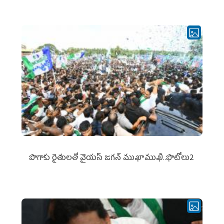
పొగాకు రైతుల‌తో వైయ‌స్ జ‌గ‌న్ ముఖాముఖి..ఫొటోలు2