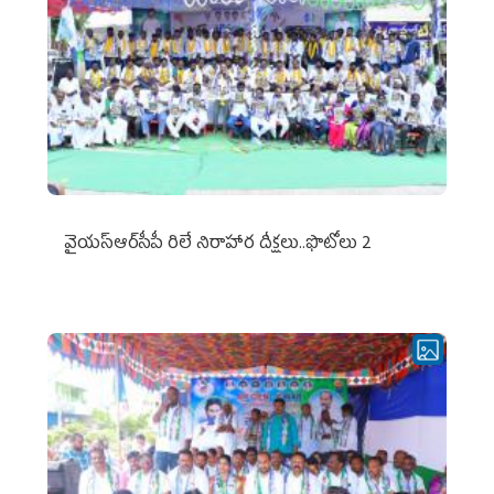
వైయ‌స్ఆర్‌సీపీ రిలే నిరాహార దీక్షలు..ఫొటోలు 2