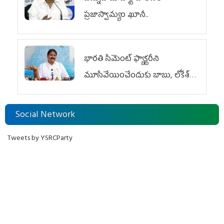
ప్రజాస్వామ్యం ఖూనీ..
భారతి సిమెంట్ ఫ్యాక్టరీని
మూసివేయించేందుకు బాబు, లోకేశ్
కుట్ర
Social Network
Tweets by YSRCParty