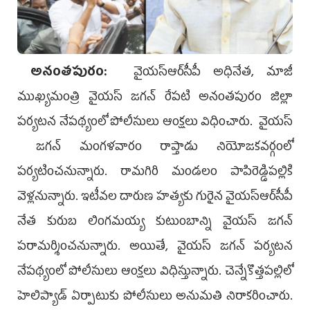
అనంతపురం:
వైయ‌స్ఆర్‌సీపీ అధినేత, మాజీ
ముఖ్య‌మంత్రి వైయ‌స్ జగన్ రేప‌టి అనంతపురం జిల్లా
పర్యటన నేపథ్యంలో పోలీసులు ఆంక్షలు విధించారు. వైయ‌స్
జగన్‌ మంగళవారం రాప్తాడు నియోజకవర్గంలో
పర్యటించనున్నారు. రామగిరి మండలం పాపిరెడ్డిపల్లికి
వెళ్లనున్నారు. ఇటీవల దారుణ హత్యకు గురైన వైయ‌స్ఆర్‌సీపీ
నేత కురుబ లింగమయ్య కుటుంబాన్ని వైయ‌స్ జగన్‌
పరామర్శించనున్నారు. అయితే, వైయ‌స్ జగన్‌ పర్యటన
నేపథ్యంలో పోలీసులు ఆంక్షలు విధిస్తున్నారు. చెన్నేకొత్తపల్లిలో
హెలిప్యాడ్‌ ఏర్పాటుకు పోలీసులు అనుమతి నిరాకరించారు.