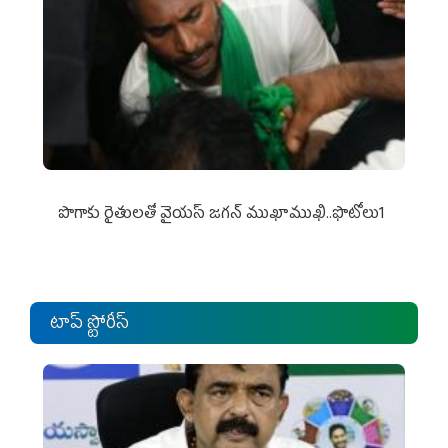
పొగాకు రైతుల‌తో వైయ‌స్ జ‌గ‌న్ ముఖాముఖి..ఫొటోలు1
టాప్ స్టోరీస్