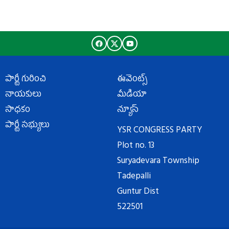
పార్టీ గురించి
ఈవెంట్స్
నాయకులు
మీడియా
సాధకం
న్యూస్
పార్టీ సభ్యులు
YSR CONGRESS PARTY
Plot no. 13
Suryadevara Township
Tadepalli
Guntur Dist
522501