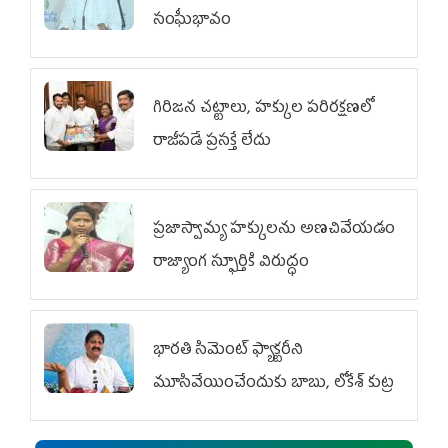
సంఘీభావం
గిరిజన చట్టాలు, హక్కుల పరిరక్షణలో
రాజీపడే ప్రసక్తే లేదు
ప్రజాస్వామ్య హక్కులను అణచివేయడం
రాజ్యాంగ స్ఫూర్తికి విరుద్ధం
భారతి సిమెంట్ ఫ్యాక్టరీని
మూసివేయించేందుకు బాబు, లోకేశ్ కుట్ర