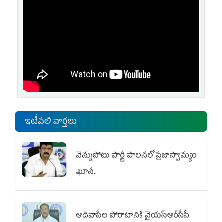
ఇటీవలి వార్తలు
వెన్నుపోటు పార్టీ పాలనలో ప్రజాస్వామ్యం
ఖూనీ..
ఆదివాసీల పోరాటానికి వైయ‌స్ఆర్‌సీపీ