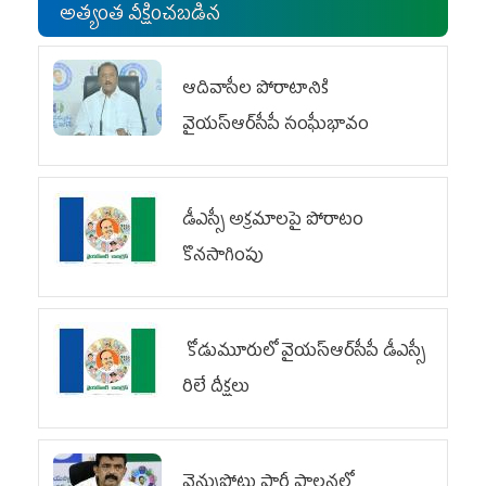
అత్యంత వీక్షించబడిన
ఆదివాసీల పోరాటానికి
వైయ‌స్ఆర్‌సీపీ సంఘీభావం
డీఎస్సీ అక్రమాలపై పోరాటం
కొనసాగింపు
కోడుమూరులో వైయ‌స్ఆర్‌సీపీ డీఎస్సీ
రిలే దీక్షలు
వెన్నుపోటు పార్టీ పాలనలో