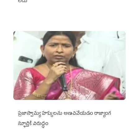
లేదు
ప్రజాస్వామ్య హక్కులను అణచివేయడం రాజ్యాంగ
స్ఫూర్తికి విరుద్ధం