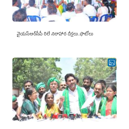
వైయ‌స్ఆర్‌సీపీ రిలే నిరాహార దీక్షలు..ఫొటోలు