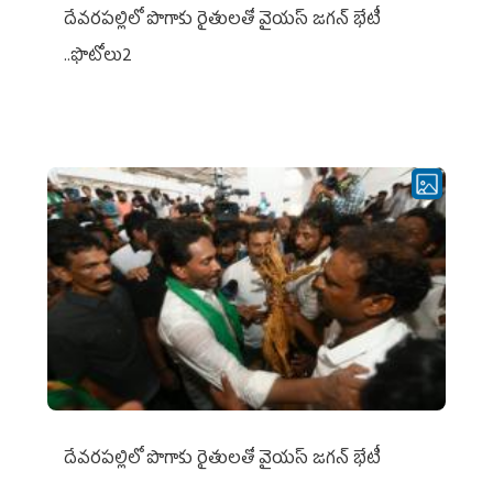
దేవరపల్లిలో పొగాకు రైతులతో వైయస్ జగన్ భేటీ
..ఫొటోలు2
దేవరపల్లిలో పొగాకు రైతులతో వైయస్ జగన్ భేటీ