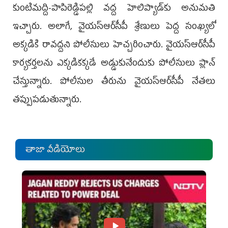
కుంటిమద్ది-పాపిరెడ్డిపల్లి వద్ద హెలిప్యాడ్‌కు అనుమతి
ఇచ్చారు. అలాగే, వైయ‌స్ఆర్‌సీపీ శ్రేణులు పెద్ద సంఖ్యలో
అక్కడికి రావద్దని పోలీసులు హెచ్చరించారు. వైయ‌స్ఆర్‌సీపీ
కార్యకర్తలను ఎక్కడికక్కడే అడ్డుకునేందుకు పోలీసులు ప్లాన్‌
చేస్తున్నారు. పోలీసుల తీరును వైయ‌స్ఆర్‌సీపీ నేత‌లు
త‌ప్పుప‌డుతున్నారు.
తాజా వీడియోలు