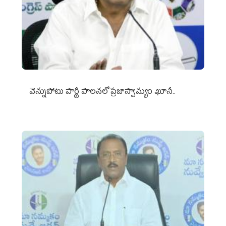
వెన్నుపోటు పార్టీ పాలనలో ప్రజాస్వామ్యం ఖూనీ..