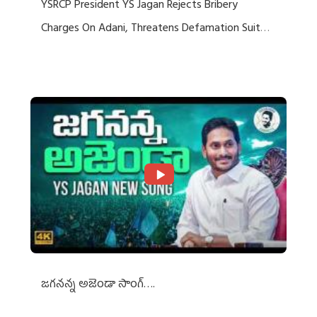
YSRCP President YS Jagan Rejects Bribery
Charges On Adani, Threatens Defamation Suit
Against Media Groups
జగనన్న అజెండా సాంగ్….