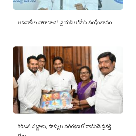
ఆదివాసీల పోరాటానికి వైయ‌స్ఆర్‌సీపీ సంఘీభావం
గిరిజన చట్టాలు, హక్కుల పరిరక్షణలో రాజీపడే ప్రసక్తే