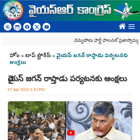
Skip to main content
????
వెన్నుపోటు పార్టీ పాలనలో ప్రజాస్వామ్యం ఖూనీ
You are here
హోం
»
టాప్ స్టోరీస్
» వైయ‌స్ జగన్ రాప్తాడు పర్యటనకు
ఆంక్షలు
వైయ‌స్ జగన్ రాప్తాడు పర్యటనకు ఆంక్షలు
07 Apr 2025 1:43 PM