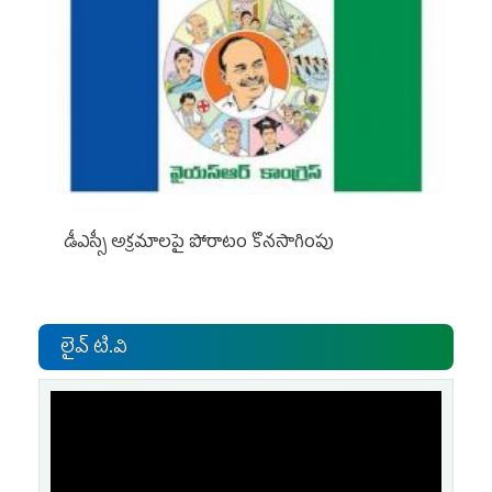
డీఎస్సీ అక్రమాలపై పోరాటం కొనసాగింపు
లైవ్ టి.వి