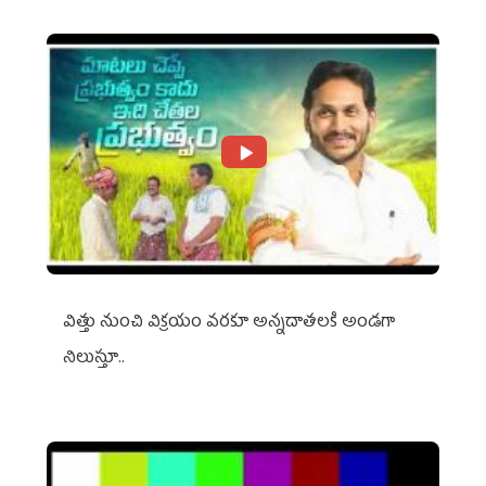
విత్తు నుంచి విక్రయం వరకూ అన్నదాతలకి అండగా
నిలుస్తూ..