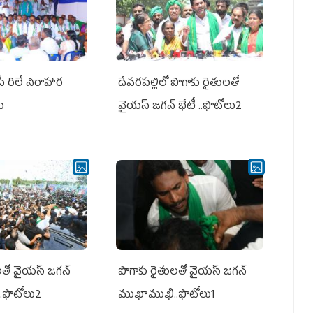
పీ రిలే నిరాహార
దేవరపల్లిలో పొగాకు రైతులతో
లు
వైయస్ జగన్ భేటీ ..ఫొటోలు2
తో వైయ‌స్ జ‌గ‌న్
పొగాకు రైతుల‌తో వైయ‌స్ జ‌గ‌న్
.ఫొటోలు2
ముఖాముఖి..ఫొటోలు1