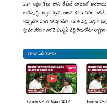
2.34 లక్షల కోట్లు నాన్‌ డీబీటీ రూపంలో అందాయి
అభివృద్ధి, ఆర్థిక స్వావలంబన కోసం సీఎం జగన్
ఇప్పుడూ ఇంత పకడ్బందీగా, ఇంత పెద్ద ఎత్తున సంక్
ప్రామాణికంగా నిలిచే జీఎస్డీపీ వద్ధి రేటులోనూ రాష్ట్రం
తాజా వీడియోలు
Former CM YS Jagan NDTV
Former CM 