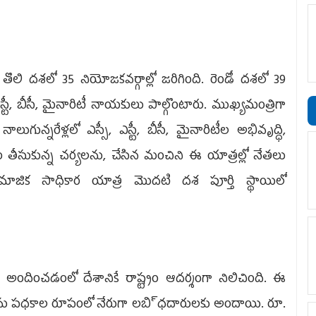
్ర తొలి దశలో 35 నియోజకవర్గాల్లో జరిగింది. రెండో దశలో 39
స్టీ, బీసీ, మైనారిటీ నాయకులు పాల్గొంటారు. ముఖ్యమంత్రిగా
ున్నరేళ్లలో ఎస్సీ, ఎస్టీ, బీసీ, మైనారిటీల అభివృద్ధి,
ం తీసుకున్న చర్యలను, చేసిన మంచిని ఈ యాత్రల్లో నేతలు
న సామాజిక సాధికార యాత్ర మొదటి దశ పూర్తి స్థాయిలో
ి అందించడంలో దేశానికే రాష్ట్రం ఆదర్శంగా నిలిచింది. ఈ
ు సంక్షేమ పధకాల రూపంలో నేరుగా లబి్ధదారులకు అందాయి. రూ.