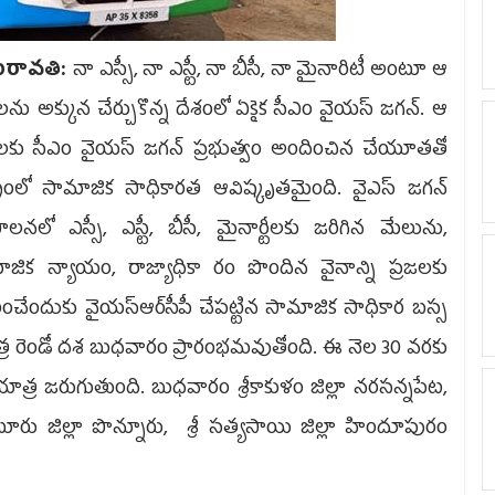
రావతి:
నా ఎస్సీ, నా ఎస్టీ, నా బీసీ, నా మైనారిటీ అంటూ ఆ
ాలను అక్కున చేర్చుకొన్న దేశంలో ఏకైక సీఎం వైయ‌స్‌ జగన్‌. ఆ
ాలకు సీఎం వైయ‌స్ జగన్‌ ప్రభుత్వం అందించిన చేయూతతో
ట్రంలో సామాజిక సాధికారత ఆవిష్కృతమైంది. వైఎస్‌ జగన్‌
ాలనలో ఎస్సీ, ఎస్టీ, బీసీ, మైనార్టీలకు జరిగిన మేలును,
జిక న్యాయం, రాజ్యాధికా రం పొందిన వైనాన్ని ప్రజలకు
ించేందుకు వైయ‌స్ఆర్‌సీపీ చేపట్టిన సామాజిక సాధికార బస్స
ర రెండో దశ బుధవారం ప్రారంభమవుతోంది. ఈ నెల 30 వరకు
త్ర జరుగుతుంది. బుధవారం శ్రీకాకుళం జిల్లా నరసన్నపేట,
ూరు జిల్లా పొన్నూరు, శ్రీ సత్యసాయి జిల్లా హిందూపురం