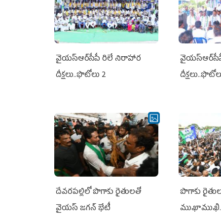
వైయ‌స్ఆర్‌సీపీ రిలే నిరాహార
వైయ‌స్ఆర్‌సీ
దీక్షలు..ఫొటోలు 2
దీక్షలు..ఫొటో
దేవరపల్లిలో పొగాకు రైతులతో
పొగాకు రైతుల‌
వైయస్ జగన్ భేటీ
ముఖాముఖి.