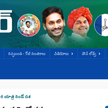
ర‌చ్చ‌బండ‌ - కోటి సంత‌కాలు
వీడియోలు
డౌన్ లోడ్స్
వ
ార యాత్ర రెండో దశ