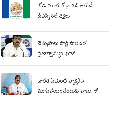
కోడుమూరులో వైయ‌స్ఆర్‌సీపీ
డీఎస్సీ రిలే దీక్షలు
వెన్నుపోటు పార్టీ పాలనలో
ప్రజాస్వామ్యం ఖూనీ..
భారతి సిమెంట్ ఫ్యాక్టరీని
మూసివేయించేందుకు బాబు, లోకేశ్
కుట్ర