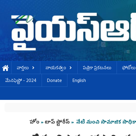
Skip to main content
వార్తలు
నాయకత్వం
పత్రికా ప్రకటనలు
ఫోటోలు
మేనిఫెస్టో - 2024
Donate
English
You are here
హోం
»
టాప్ స్టోరీస్
» నేటి నుంచి సామాజిక సాధిక