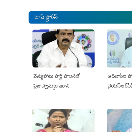
టాప్ స్టోరీస్
వెన్నుపోటు పార్టీ పాలనలో
ఆదివాసీల పో
ప్రజాస్వామ్యం ఖూనీ..
వైయ‌స్ఆర్‌స