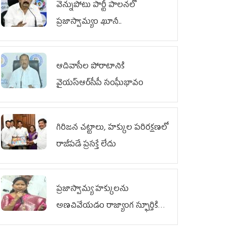
వెన్నుపోటు పార్టీ పాలనలో
ప్రజాస్వామ్యం ఖూనీ..
ఆదివాసీల పోరాటానికి
వైయ‌స్ఆర్‌సీపీ సంఘీభావం
గిరిజన చట్టాలు, హక్కుల పరిరక్షణలో
రాజీపడే ప్రసక్తే లేదు
ప్రజాస్వామ్య హక్కులను
అణచివేయడం రాజ్యాంగ స్ఫూర్తికి
విరుద్ధం