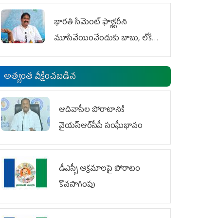
భారతి సిమెంట్ ఫ్యాక్టరీని
మూసివేయించేందుకు బాబు, లోకేశ్
కుట్ర
అత్యంత వీక్షించబడిన
ఆదివాసీల పోరాటానికి
వైయ‌స్ఆర్‌సీపీ సంఘీభావం
డీఎస్సీ అక్రమాలపై పోరాటం
కొనసాగింపు