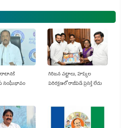
రాటానికి
గిరిజన చట్టాలు, హక్కుల
ీపీ సంఘీభావం
పరిరక్షణలో రాజీపడే ప్రసక్తే లేదు