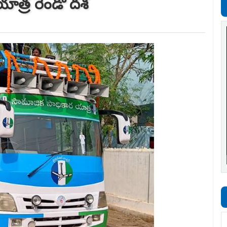
 యాత్ర రెండో దశ