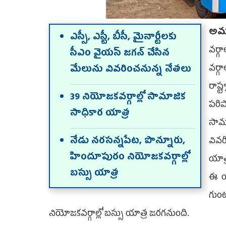
అమ
ఎస్సీ, ఎస్టీ, బీసీ, మైనార్టీలకు
వర్గ
సీఎం వైయ‌స్‌ జగన్‌ చేసిన
వర్గ
మేలును వివరించనున్న నేతలు
రాష్
39 నియోజకవర్గాల్లో సామాజిక
పరిప
సాధికార యాత్ర
సామా
నేడు నరసన్నపేట, పొన్నూరు,
వివర
హిందూపురం నియోజకవర్గాల్లో
యాత్
బస్సు యాత్ర
ఈ యా
గుంట
నియోజకవర్గాల్లో బస్సు యాత్ర జరగనుంది.