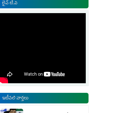
లైవ్ టి.వి
ఇటీవలి వార్తలు