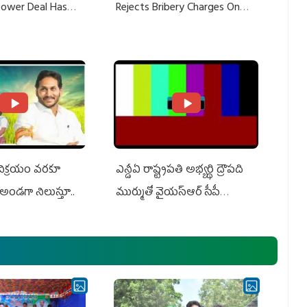
 Power Deal Has
Rejects Bribery Charges On
Do With Adani: YS
Adani, Threatens Defamation
ts US Charges
Suit Against Media Groups
 విక్రయం వరకూ
ఎన్డీఏ రాష్ట్ర‌ప‌తి అభ్య‌ర్థి ద్రౌప‌ది
అండగా నిలుస్తూ..
ముర్ముతో వైయ‌స్ఆర్ సీపీ
అధ్య‌క్షులు, సీఎం వైయ‌స్ జ‌గ‌న్,
ఎమ్మెల్యేలు, ఎంపీల స‌మావేశం