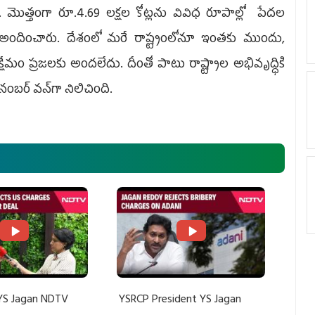
. మొత్తంగా రూ.4.69 లక్షల కోట్లను వివిధ రూపాల్లో పేదల
‌ అందించారు. దేశంలో మరే రాష్ట్రంలోనూ ఇంతకు ముందు,
షేమం ప్రజలకు అందలేదు. దీంతో పాటు రాష్ట్రాల అభివృద్ధికి
 నంబర్‌ వన్‌గా నిలిచింది.
YS Jagan NDTV
YSRCP President YS Jagan