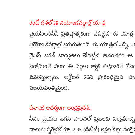
రెండో దశలో 39 నియోజకవర్గాల్లో యాత్ర
వైయ‌స్ఆర్‌సీపీ ప్రతిష్టాత్మకంగా చేపట్టిన ఈ యాత
నియోజకవర్గాల్లో జరుగుతుంది. ఈ యాత్రలో ఎస్సీ, ఎ
వైఎస్‌ జగన్‌ బాధ్యతలు చేపట్టిన అనంతరం ఈ నాలుగ
సంక్షేమంతో పాటు ఈ వర్గాల ఆర్ధిక సాధికారత కోస
వివరిస్తున్నారు. అక్టోబర్‌ 26న ప్రారంభమై
విజయవంతమైంది.
దేశానికే ఆదర్శంగా ఆంధ్రప్రదేశ్‌..
సీఎం వైయ‌స్‌ జగన్‌ పాలనలో ప్రజలకు సంక్షేమాన్న
నాలుగున్నరేళ్లలో రూ. 2.35 (డీబీటీ) లక్షల కోట్ల