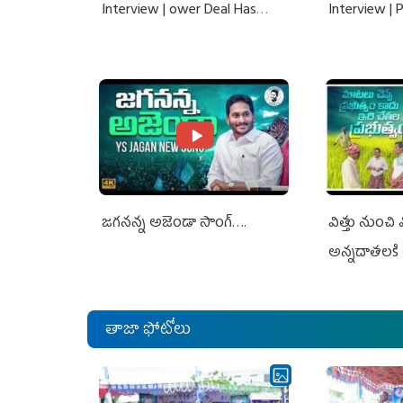
Interview | ower Deal Has
Interview |
Nothing To Do With Adani: YS
Nothing To 
Jagan Rejects US Charges
Jagan Rejec
జగనన్న అజెండా సాంగ్….
విత్తు నుంచి
అన్నదాతలకి 
తాజా ఫోటోలు