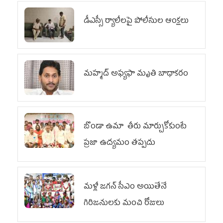
డీఎస్సీ ర్యాలీలపై పోలీసుల ఆంక్షలు
మహ్మద్‌ అఫ్యఫా మృతి బాధాకరం
బొండా ఉమా తీరు మార్చుకోకుంటే
ప్రజా ఉద్యమం తప్పదు
మళ్లీ జగన్ సీఎం అయితేనే
గిరిజనులకు మంచి రోజులు