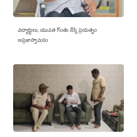
విద్యార్థులు, యువత గొంతు నొక్కే ప్రయత్నం
అప్రజాస్వామికం