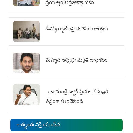
ప్రయత్నం అప్రజాస్వామికం
డీఎస్సీ ర్యాలీలపై పోలీసుల ఆంక్షలు
మహ్మద్‌ అఫ్యఫా మృతి బాధాకరం
రాజమండ్రి డాక్టర్‌ ప్రియాంక మృతి
తీవ్రంగా కలచివేసింది
అత్యంత వీక్షించబడిన