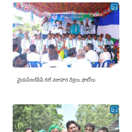
వైయ‌స్ఆర్‌సీపీ రిలే నిరాహార దీక్షలు..ఫొటోలు