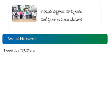
గిరిజన చట్టాలు, హక్కులను
పటిష్టంగా అమలు చేయాలి
Social Network
Tweets by YSRCParty