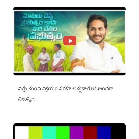
విత్తు నుంచి విక్రయం వరకూ అన్నదాతలకి అండగా
నిలుస్తూ..