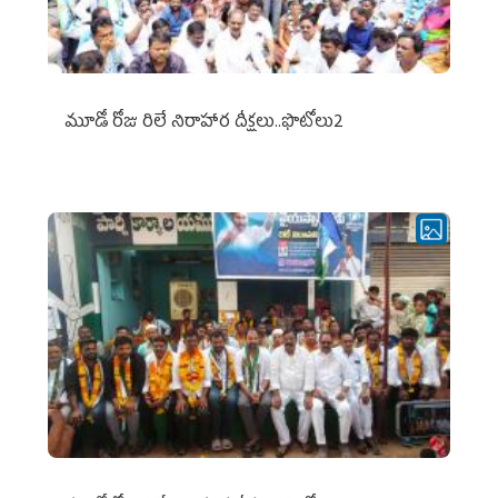
మూడో రోజు రిలే నిరాహార దీక్షలు..ఫొటోలు2