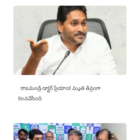
రాజమండ్రి డాక్టర్‌ ప్రియాంక మృతి తీవ్రంగా
కలచివేసింది