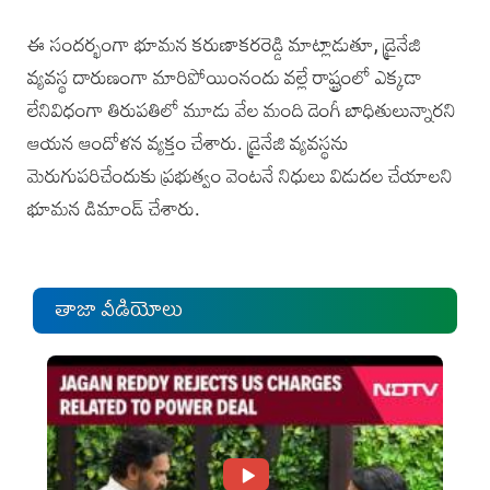
ఈ సందర్భంగా భూమన కరుణాకరరెడ్డి మాట్లాడుతూ, డ్రైనేజి
వ్యవస్థ దారుణంగా మారిపోయింనందు వల్లే రాష్ట్రంలో ఎక్కడా
లేనివిధంగా తిరుపతిలో మూడు వేల మంది డెంగీ బాధితులున్నారని
ఆయన ఆందోళన వ్యక్తం చేశారు. డ్రైనేజి వ్యవస్థను
మెరుగుపరిచేందుకు ప్రభుత్వం వెంటనే నిధులు విడుదల చేయాలని
భూమన డిమాండ్ చేశారు.
తాజా వీడియోలు