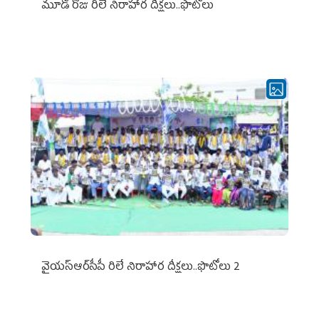
మూడో రోజు రిలే నిరాహార దీక్షలు..ఫొటోలు
వైయ‌స్ఆర్‌సీపీ రిలే నిరాహార దీక్షలు..ఫొటోలు 2