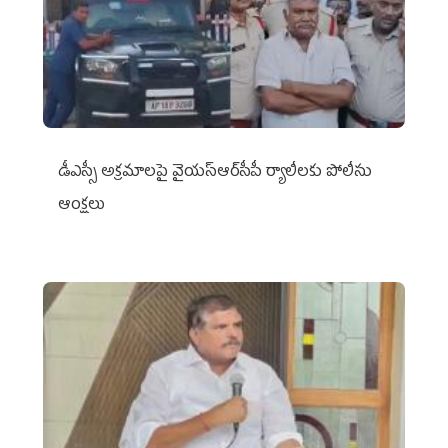
డీఎస్సీ అక్రమాలపై వైయ‌స్ఆర్‌సీపీ ర్యాలీలకు పోలీసు
ఆంక్షలు