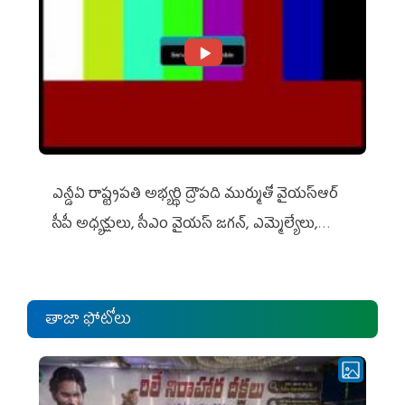
ఎన్డీఏ రాష్ట్ర‌ప‌తి అభ్య‌ర్థి ద్రౌప‌ది ముర్ముతో వైయ‌స్ఆర్
సీపీ అధ్య‌క్షులు, సీఎం వైయ‌స్ జ‌గ‌న్, ఎమ్మెల్యేలు,
ఎంపీల స‌మావేశం
తాజా ఫోటోలు