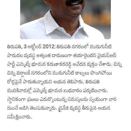
తిరుపతి, 3 అక్టోబర్‌ 2012: తిరుపతి నగరంలో మురుగునీటి
పారుదల వ్యవస్థ అత్యంత దారుణంగా తయారైందని వైయస్‌ఆర్‌
పార్టీ ఎమ్మెల్యే భూమన కరుణాకరరెడ్డి ఆవేదన వ్యక్తం చేశారు. చిన్న
చిన్న వర్షాలకే నగరంలోని మురుగునీటి కాల్వలు పొంగిపోయి
రోడ్లపైనే పారుతున్నాయని ఆయన తెలిపారు. ‌తిరుపతి
మురికివాడల్లో ఎమ్మెల్యే భూమన బుధవారం పర్యటించారు.
స్థానికంగా ప్రజలు ఎదుర్కొంటున్న సమస్యలను స్వయంగా వారి
నుంచే అడిగి తెలసుకున్నారు. డ్రైనేజి వ్యవస్థ తీరుపైన ఆయన
సమీక్షించారు.