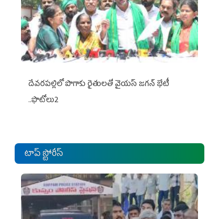
దేవరపల్లిలో పొగాకు రైతులతో వైయస్ జగన్ భేటీ
..ఫొటోలు2
టాప్ స్టోరీస్