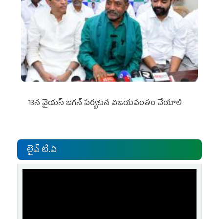
13న వైయస్‌ జగన్‌ పర్యటన విజయవంతం చేయాలి
లైవ్ టి.వి