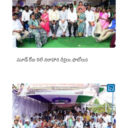
మూడో రోజు రిలే నిరాహార దీక్షలు..ఫొటోలు3