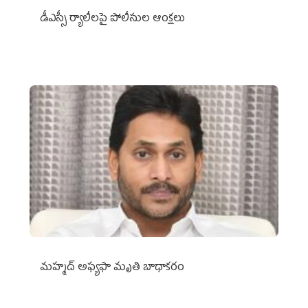
డీఎస్సీ ర్యాలీలపై పోలీసుల ఆంక్షలు
మహ్మద్‌ అఫ్యఫా మృతి బాధాకరం