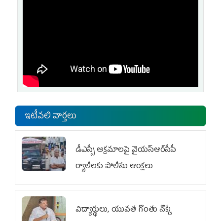
ఇటీవలి వార్తలు
డీఎస్సీ అక్రమాలపై వైయ‌స్ఆర్‌సీపీ
ర్యాలీలకు పోలీసు ఆంక్షలు
విద్యార్థులు, యువత గొంతు నొక్కే