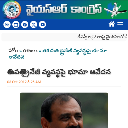
Skip to main content
????
డీఎస్సీ అక్రమాలపై వైయ‌స్ఆర్‌సీపీ ర్యాల
You are here
హోం
»
Others
» తిరుపతి డ్రైనేజీ వ్యవస్థపై భూమా
ఆవేదన
తిరుపతి డ్రైనేజీ వ్యవస్థపై భూమా ఆవేదన
03 Oct 2012 8:25 AM