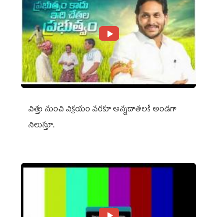
విత్తు నుంచి విక్రయం వరకూ అన్నదాతలకి అండగా
నిలుస్తూ..