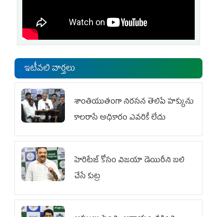
ఇటీవలి వార్తలు
శాంతియుతంగా నిరసన తెలిపే హక్కును
కాలరాసే అధికారం ఎవరికీ లేదు
హెరిటేజ్ కోసం విజయా డెయిరీని బలి
చేసే కుట్ర‌