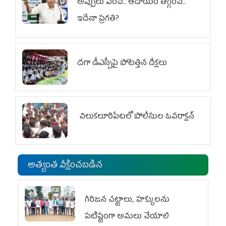
అప్పులు పెంచి.. ఆదాయం తగ్గించి..
ఇదేనా ప్రగతి?
దగా డీఎస్సీపై పోటెత్తిన దీక్షలు
చిలుక‌లూరిపేట‌లో పోలీసుల ఓవ‌రాక్ష‌న్‌
అత్యంత వీక్షించబడిన
గిరిజన చట్టాలు, హక్కులను
పటిష్టంగా అమలు చేయాలి