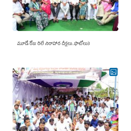
మూడో రోజు రిలే నిరాహార దీక్షలు..ఫొటోలు3