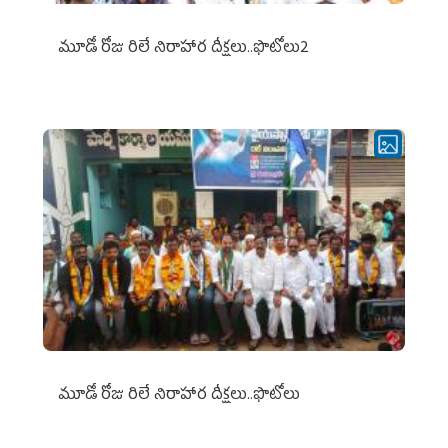
మూడో రోజు రిలే నిరాహార దీక్షలు..ఫొటోలు2
మూడో రోజు రిలే నిరాహార దీక్షలు..ఫొటోలు