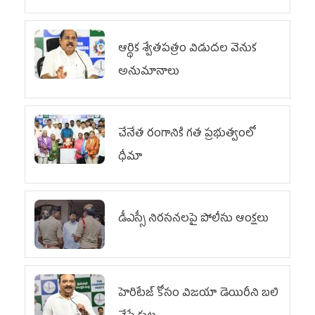
ఆర్థిక శ్వేతపత్రం విడుదల వెనుక
అనుమానాలు
చేనేత రంగానికి గత ప్రభుత్వంలో
ధీమా
డీఎస్సీ నిరసనలపై పోలీసు ఆంక్షలు
హెరిటేజ్ కోసం విజయా డెయిరీని బలి