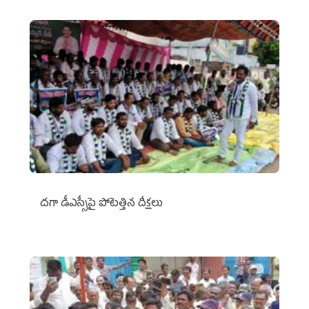
దగా డీఎస్సీపై పోటెత్తిన దీక్షలు