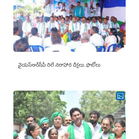
వైయ‌స్ఆర్‌సీపీ రిలే నిరాహార దీక్షలు..ఫొటోలు