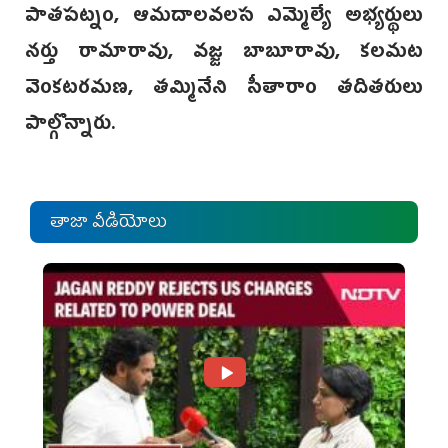
పాతపట్నం, ఆమదాలవలస ఎమ్మెల్యే అభ్యర్థులు
నర్తు రామారావు, వజ్జ బాబూరావు, కలమట
వెంకటరమణ, తమ్మినేని సీతారాం తదితరులు
పాల్గొన్నారు.
తాజా వీడియోలు