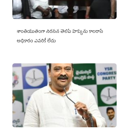
శాంతియుతంగా నిరసన తెలిపే హక్కును కాలరాసే
అధికారం ఎవరికీ లేదు