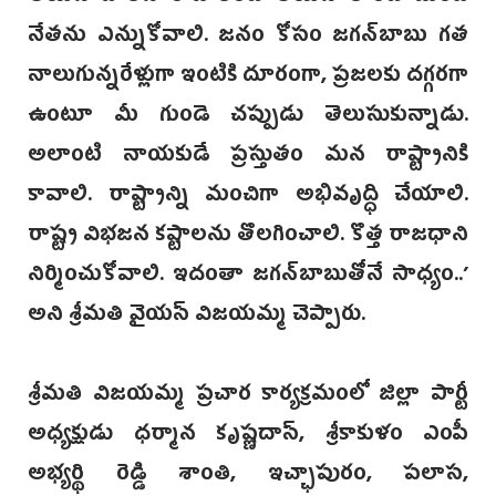
నేతను ఎన్నుకోవాలి. జనం కోసం జగన్‌బాబు గత
నాలుగున్నరేళ్లుగా ఇంటికి దూరంగా, ప్రజలకు దగ్గరగా
ఉంటూ మీ గుండె చప్పుడు తెలుసుకున్నాడు.
అలాంటి నాయకుడే ప్రస్తుతం మన రాష్ట్రానికి
కావాలి. రాష్ట్రాన్ని మంచిగా అభివృద్ధి చేయాలి.
రాష్ట్ర విభజన కష్టాలను తొలగించాలి. కొత్త రాజధాని
నిర్మించుకోవాలి. ఇదంతా జగన్‌బాబుతోనే సాధ్యం..’
అని శ్రీమతి వైయస్‌ విజయమ్మ చెప్పారు.
శ్రీమతి విజయమ్మ ప్రచార కార్యక్రమంలో జిల్లా పార్టీ
అధ్యక్షుడు ధర్మాన కృష్ణదాస్, శ్రీకాకుళం ఎంపీ
అభ్యర్థి రెడ్డి శాంతి, ఇచ్ఛాపురం, పలాస,