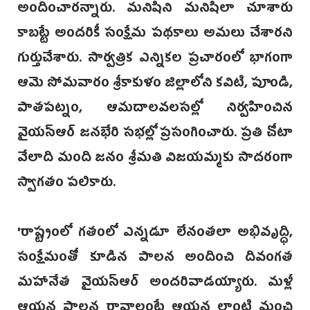
అందించారన్నారు. మనిషిని మనిషిలా చూశారు
కాబట్టే అందరికీ సంక్షేమ పథకాలు అమలు చేశారని
గుర్తుచేశారు. సార్వత్రిక ఎన్నికల ప్రచారంలో భాగంగా
ఆమె సోమవారం శ్రీకాకుళం జిల్లాలోని కవిటి, పూండి,
పాతపట్నం, ఆమదాలవలసల్లో నిర్వహించిన
వైయస్‌ఆర్ జనభేరి సభల్లో ‌ప్రసంగించారు. ప్రతి చోటా
వేలాది మంది జనం శ్రీమతి విజయమ్మకు సాదరంగా
స్వాగతం పలికారు.
'రాష్ట్రంలో గతంలో ఎన్నడూ లేనంతలా అభివృద్ధి,
సంక్షేమంతో కూడిన పాలన అందించి దివంగత
మహానేత వైయస్ఆర్ అందరివాడయ్యారు. మళ్లీ
ఆయన పాలన రావాలంటే ఆయన‌ లాంటి మంచి