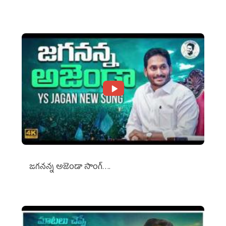
Against Media Groups
జగనన్న అజెండా సాంగ్….