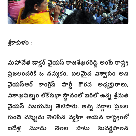
శ్రీకాకుళం :
మహానేత డాక్టర్ వై‌యస్‌ రాజశేఖరరెడ్డి అంటే రాష్ట్ర
ప్రజలందరికీ ఓ నమ్మకం, బలమైన విశ్వాసం అని
వైయస్ఆర్‌ కాంగ్రెస్‌ పార్టీ గౌరవ అధ్యక్షురాలు,
విశాఖపట్నం లోక్‌సభా స్థానంలో బరిలో ఉన్న శ్రీమతి
వైయస్‌ విజయమ్మ తెలిపారు. అన్ని వర్గాల ప్రజల
గుండె చప్పుడు తెలిసిన వ్యక్తిగా ఆయన రాష్ట్రంలో
ఐదేళ్ల మూడు నెలల పాటు సువర్ణపాలన