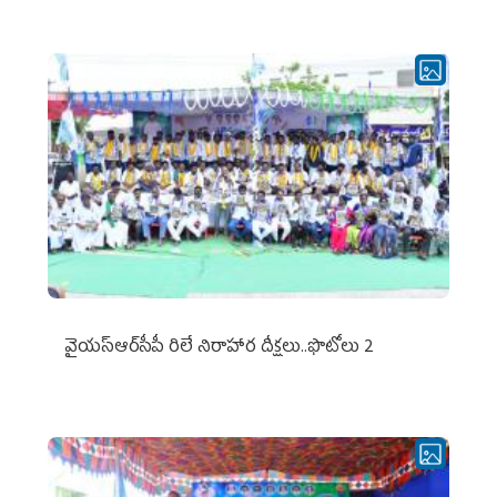
వైయ‌స్ఆర్‌సీపీ రిలే నిరాహార దీక్షలు..ఫొటోలు 2