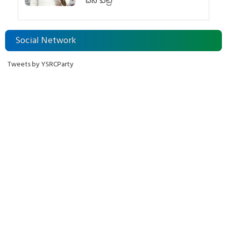
చేసే కుట్ర‌
Social Network
Tweets by YSRCParty