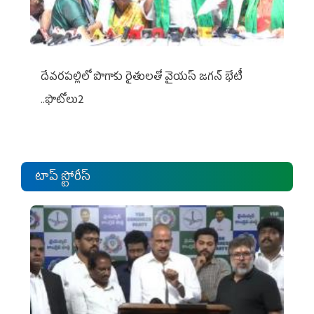
దేవరపల్లిలో పొగాకు రైతులతో వైయస్ జగన్ భేటీ
..ఫొటోలు2
టాప్ స్టోరీస్