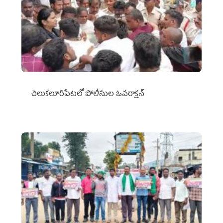
చిలుక‌లూరిపేట‌లో పోలీసుల ఓవ‌రాక్ష‌న్‌