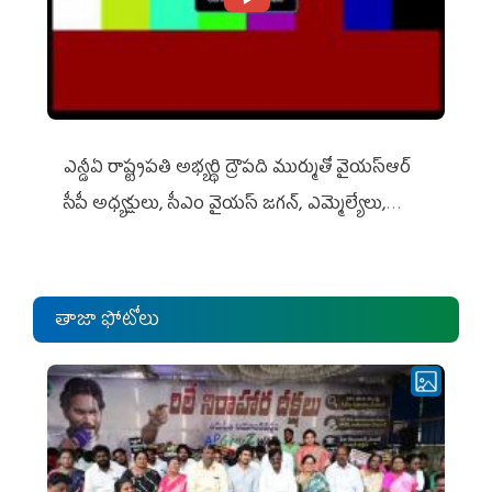
ఎన్డీఏ రాష్ట్ర‌ప‌తి అభ్య‌ర్థి ద్రౌప‌ది ముర్ముతో వైయ‌స్ఆర్
సీపీ అధ్య‌క్షులు, సీఎం వైయ‌స్ జ‌గ‌న్, ఎమ్మెల్యేలు,
ఎంపీల స‌మావేశం
తాజా ఫోటోలు