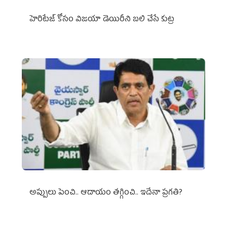
హెరిటేజ్ కోసం విజయా డెయిరీని బలి చేసే కుట్ర‌
అప్పులు పెంచి.. ఆదాయం తగ్గించి.. ఇదేనా ప్రగతి?