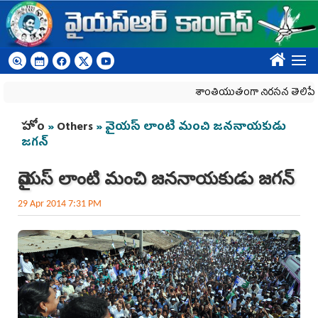
Skip to main content
????
శాంతియుతంగా నిరసన తెలిపే హక్కును 
You are here
హోం
»
Others
» వైయస్ లాంటి మంచి జననాయకుడు
జగన్‌
వైయస్ లాంటి మంచి జననాయకుడు జగన్‌
29 Apr 2014 7:31 PM