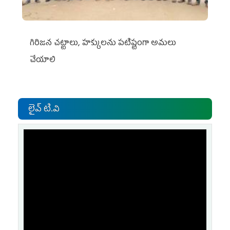
గిరిజన చట్టాలు, హక్కులను పటిష్టంగా అమలు
చేయాలి
లైవ్ టి.వి