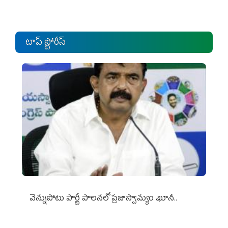
టాప్ స్టోరీస్
వెన్నుపోటు పార్టీ పాలనలో ప్రజాస్వామ్యం ఖూనీ..