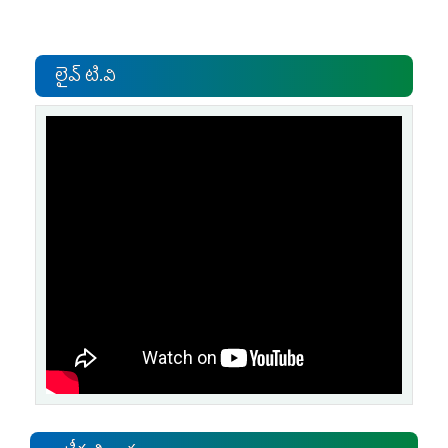
లైవ్ టి.వి