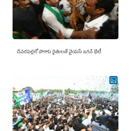
దేవరపల్లిలో పొగాకు రైతులతో వైయస్ జగన్ భేటీ