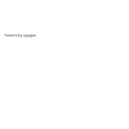
Tweets by ysjagan