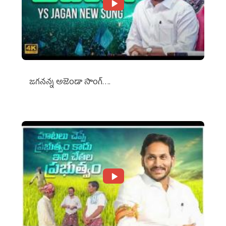
జగనన్న అజెండా సాంగ్….