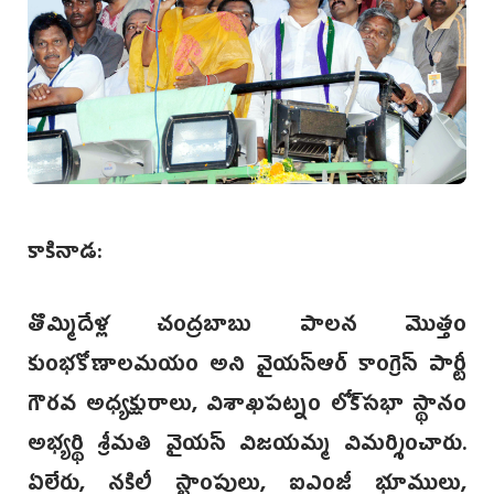
కాకినాడ:
తొమ్మిదేళ్ల చంద్రబాబు పాలన మొత్తం
కుంభకోణాలమయం అని వైయస్ఆర్‌ కాంగ్రెస్‌ పార్టీ
గౌరవ అధ్యక్షురాలు, విశాఖపట్నం లోక్‌సభా స్థానం
అభ్యర్థి శ్రీమతి వైయస్‌ విజయమ్మ విమర్శించారు.
ఏలేరు, నకిలీ స్టాంపులు, ఐఎంజీ భూములు,