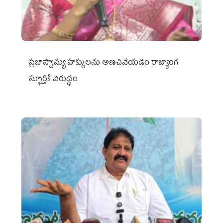
ప్రజాస్వామ్య హక్కులను అణచివేయడం రాజ్యాంగ
స్ఫూర్తికి విరుద్ధం