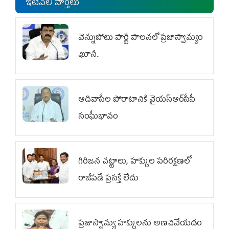
ఇటీవలి వార్తలు
వెన్నుపోటు పార్టీ పాలనలో ప్రజాస్వామ్యం
ఖూనీ..
ఆదివాసీల పోరాటానికి వైయ‌స్ఆర్‌సీపీ
సంఘీభావం
గిరిజన చట్టాలు, హక్కుల పరిరక్షణలో
రాజీపడే ప్రసక్తే లేదు
ప్రజాస్వామ్య హక్కులను అణచివేయడం