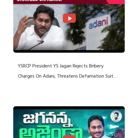
YSRCP President YS Jagan Rejects Bribery
Charges On Adani, Threatens Defamation Suit
Against Media Groups