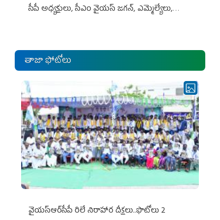
సీపీ అధ్య‌క్షులు, సీఎం వైయ‌స్ జ‌గ‌న్, ఎమ్మెల్యేలు,
ఎంపీల స‌మావేశం
తాజా ఫోటోలు
వైయ‌స్ఆర్‌సీపీ రిలే నిరాహార దీక్షలు..ఫొటోలు 2