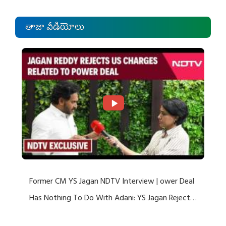
తాజా వీడియోలు
Former CM YS Jagan NDTV Interview | ower Deal
Has Nothing To Do With Adani: YS Jagan Rejects
US Charges