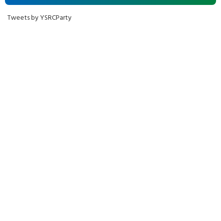
Tweets by YSRCParty