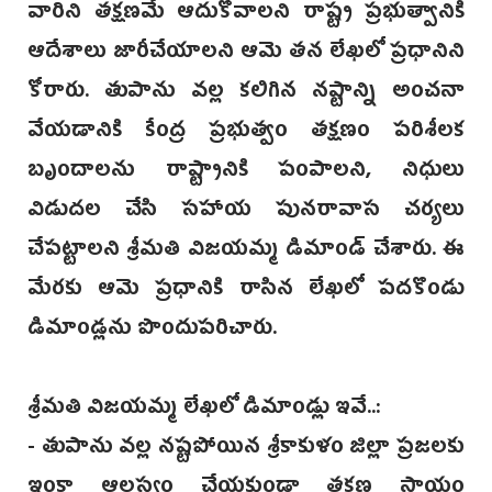
వారిని తక్షణమే ఆదుకోవాలని రాష్ట్ర ప్రభుత్వానికి
ఆదేశాలు జారీచేయాలని ఆమె తన లేఖలో ప్రధానిని
కోరారు. తుపాను వల్ల కలిగిన నష్టాన్ని అంచనా
వేయడానికి కేంద్ర ప్రభుత్వం తక్షణం పరిశీలక
బృందాలను రాష్ట్రానికి పంపాలని, నిధులు
విడుదల చేసి సహాయ పునరావాస చర్యలు
చేపట్టాలని శ్రీమతి విజయమ్మ డిమాండ్ చేశారు. ఈ
మేరకు ఆమె ప్రధానికి రాసిన లేఖలో పదకొండు
డిమాండ్లను‌ పొందుపరిచారు.
శ్రీమతి విజయమ్మ లేఖలో డిమాండ్లు ఇవే..:
- తుపాను వల్ల నష్టపోయిన శ్రీకాకుళం జిల్లా ప్రజలకు
ఇంకా ఆలస్యం చేయకుండా తక్షణ సాయం