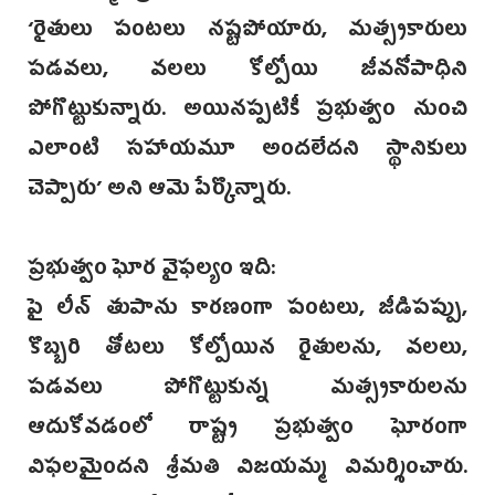
‘రైతులు పంటలు నష్టపోయారు, మత్స్యకారులు
పడవలు, వలలు కోల్పోయి జీవనోపాధిని
పోగొట్టుకున్నారు. అయినప్పటికీ ప్రభుత్వం నుంచి
ఎలాంటి సహాయమూ అందలేదని స్థానికులు
చెప్పారు’ అని ఆమె పేర్కొన్నారు.
ప్రభుత్వం ఘోర వైఫల్యం ఇది:
పై లీన్‌ తుపాను కారణంగా పంటలు, జీడిపప్పు,
కొబ్బరి తోటలు కోల్పోయిన రైతులను, వలలు,
పడవలు పోగొట్టుకున్న మత్స్యకారులను
ఆదుకోవడంలో రాష్ట్ర ప్రభుత్వం ఘోరంగా
విఫలమైందని శ్రీమతి విజయమ్మ విమర్శించారు.