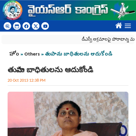
Skip to main content
????
డీఎస్సీ అక్రమాలపై పోరాటాన్ని మరింత
You are here
హోం
»
Others
» తుపాను బాధితులను ఆదుకోండి
తుపాను బాధితులను ఆదుకోండి
20 Oct 2013 12:38 PM