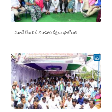
మూడో రోజు రిలే నిరాహార దీక్షలు..ఫొటోలు3