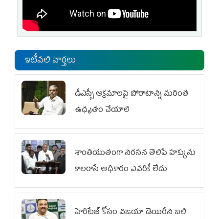
ఇటీవలి వార్తలు
డీఎస్సీ అక్రమాలపై పోరాటాన్ని మరింత
ఉధృతం చేయాలి
శాంతియుతంగా నిరసన తెలిపే హక్కును
కాలరాసే అధికారం ఎవరికీ లేదు
హెరిటేజ్ కోసం విజయా డెయిరీని బలి