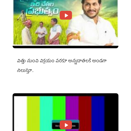
విత్తు నుంచి విక్రయం వరకూ అన్నదాతలకి అండగా
నిలుస్తూ..