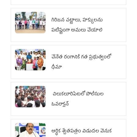
గిరిజన చట్టాలు, హక్కులను
పటిష్టంగా అమలు చేయాలి
చేనేత రంగానికి గత ప్రభుత్వంలో
ధీమా
చిలుక‌లూరిపేట‌లో పోలీసుల
ఓవ‌రాక్ష‌న్‌
ఆర్థిక శ్వేతపత్రం విడుదల వెనుక