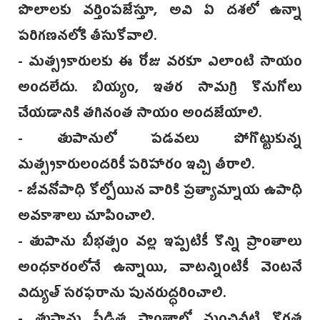
పొలాలకు వర్తింపజేస్తూ, అవి ఏ దశలో ఉన్నా
పరిగణనలోకి తీసుకోవాలి.
- మత్స్యకారులకు ఈ రోజు వరకూ ఎలాంటి సాయం
అందలేదు. బియ్యం, ఇతర సామగ్రి కొనుగోలు
చేయడానికి తగినంత సాయం అందజేయాలి.
- తుపానులో పడవలు పోగొట్టుకున్న
మత్స్యకారులందరికీ పరిహారం ఇచ్చి తీరాలి.
- జీవనోపాధి కోల్పోయిన వారికి ప్రత్యామ్నాయ ఉపాధి
అవకాశాలు చూపించాలి.
- తుపాను బీభత్సం వల్ల ఇప్పటికీ కొన్ని ప్రాంతాలు
అంధకారంలోనే ఉన్నాయి, వాటన్నింటికీ వెంటనే
విద్యుత్ సరఫరాను పునరుద్ధరించాలి.