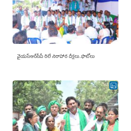
వైయ‌స్ఆర్‌సీపీ రిలే నిరాహార దీక్షలు..ఫొటోలు