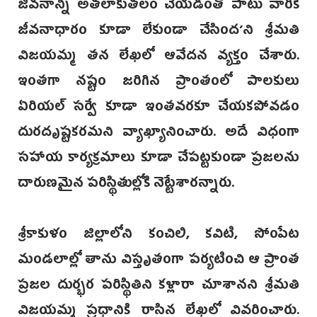
జీవనాన్ని అతలాకుతలం చేయడంతో పాటు వారికి
జీవనాధారం కూడా లేకుండా చేసింద’ని శ్రీమతి
విజయమ్మ తన లేఖలో ఆవేదన వ్యక్తం చేశారు.
ఇంతగా నష్టం జరిగిన ప్రాంతంలో‌ పాలకులు
ఏరియల్ సర్వే కూడా ఇంతవరకూ చేయకపోవడం
దురదృష్టకరమని వ్యాఖ్యానించారు. అదే విధంగా
సహాయ కార్యక్రమాలు కూడా చేపట్టకుండా ప్రజలను
దారుణమైన పరిస్థితుల్లోకి నెట్టేశారన్నారు.
శ్రీకాకుళం జిల్లాలోని కంచిలి, కవిటి, సోంపేట
మండలాల్లో తాను విస్తృతంగా పర్యటించి ఆ ప్రాంత
ప్రజల దుర్భర పరిస్థితిని కళ్లారా చూశానని శ్రీమతి
విజయమ్మ ప్రధానికి రాసిన లేఖలో వివరించారు.