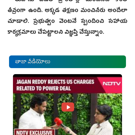
-‌ తుపాను పీడిత ప్రాంతాల్లో మంచినీటి కొరత
తీవ్రంగా ఉంది. అక్కడ తక్షణం మంచినీరు అందేలా
చూడాలి. ప్రభుత్వం వెంటనే స్పందించి సహాయ
కార్యక్రమాలు చేపట్టాలని విజ్ఞప్తి చేస్తున్నాం.
తాజా వీడియోలు