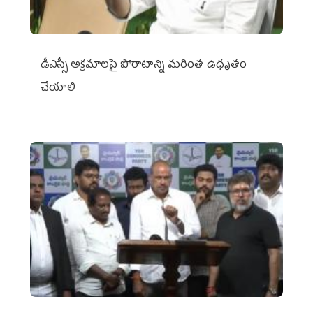
డీఎస్సీ అక్రమాలపై పోరాటాన్ని మరింత ఉధృతం
చేయాలి