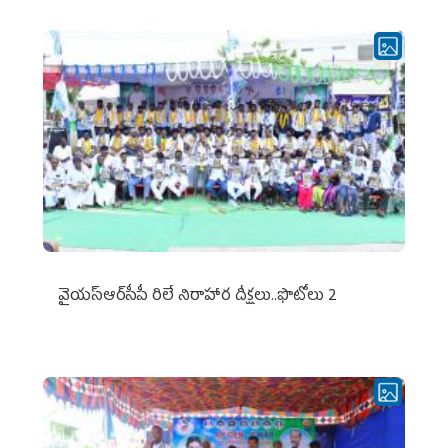
వైయ‌స్ఆర్‌సీపీ రిలే నిరాహార దీక్షలు..ఫొటోలు 2