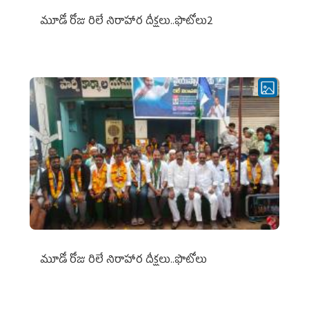
మూడో రోజు రిలే నిరాహార దీక్షలు..ఫొటోలు2
మూడో రోజు రిలే నిరాహార దీక్షలు..ఫొటోలు