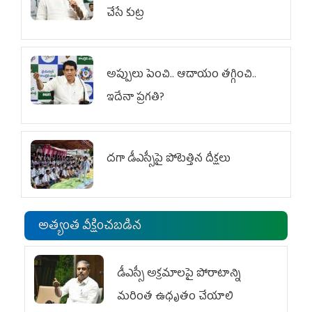
చేసే కుట్ర‌
అప్పులు పెంచి.. ఆదాయం తగ్గించి..
ఇదేనా ప్రగతి?
దగా డీఎస్సీపై పోటెత్తిన దీక్షలు
అత్యంత వీక్షించబడిన
డీఎస్సీ అక్రమాలపై పోరాటాన్ని
మరింత ఉధృతం చేయాలి