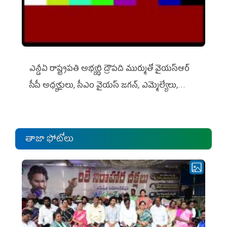
ఎన్డీఏ రాష్ట్ర‌ప‌తి అభ్య‌ర్థి ద్రౌప‌ది ముర్ముతో వైయ‌స్ఆర్
సీపీ అధ్య‌క్షులు, సీఎం వైయ‌స్ జ‌గ‌న్, ఎమ్మెల్యేలు,
ఎంపీల స‌మావేశం
తాజా ఫోటోలు