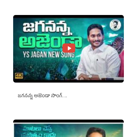
జగనన్న అజెండా సాంగ్….