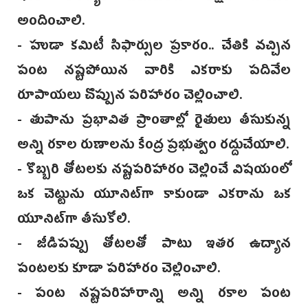
అందించాలి.
- హుడా కమిటీ సిఫార్సుల ప్రకారం.. చేతికి వచ్చిన
పంట నష్టపోయిన వారికి ఎకరాకు పదివేల
రూపాయలు చొప్పున పరిహారం చెల్లించాలి.
- తుపాను ప్రభావిత ప్రాంతాల్లో రైతులు తీసుకున్న
అన్ని రకాల రుణాలను కేంద్ర ప్రభుత్వం రద్దుచేయాలి.
- కొబ్బరి తోటలకు నష్టపరిహారం చెల్లించే విషయంలో
ఒక చెట్టును యూనిట్‌గా కాకుండా ఎకరాను ఒక
యూనిట్‌గా తీసుకోలి.
- జీడిపప్పు తోటలతో పాటు ఇతర ఉద్యాన
పంటలకు కూడా పరిహారం చెల్లించాలి.
- పంట నష్టపరిహారాన్ని అన్ని రకాల పంట