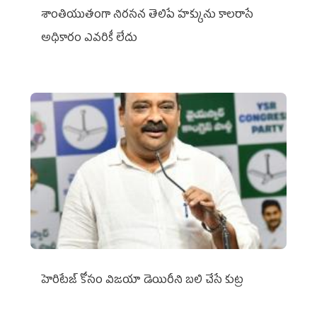
శాంతియుతంగా నిరసన తెలిపే హక్కును కాలరాసే
అధికారం ఎవరికీ లేదు
హెరిటేజ్ కోసం విజయా డెయిరీని బలి చేసే కుట్ర‌