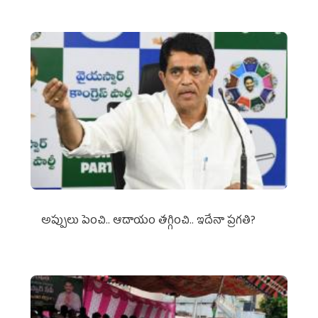
అప్పులు పెంచి.. ఆదాయం తగ్గించి.. ఇదేనా ప్రగతి?