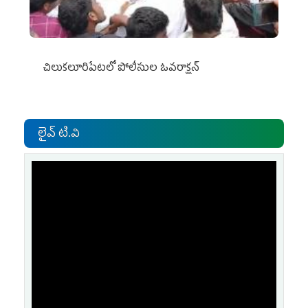
చిలుక‌లూరిపేట‌లో పోలీసుల ఓవ‌రాక్ష‌న్‌
లైవ్ టి.వి