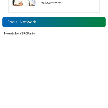
అనుమానాలు
Social Network
Tweets by YSRCParty