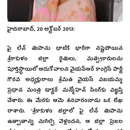
హైదరాబాద్‌, 20 అక్టోబర్ 2013:
పై లీన్ తుపాను ‌ధాటికి భారీగా నష్టపోయిన
శ్రీకాకుళం జిల్లా రైతులు, మత్స్యకారులను
పూర్తిస్థాయిలో ఆదుకోవాలని వైయస్ఆర్ కాంగ్రె‌స్ పార్టీ
గౌరవ‌ అధ్యక్షురాలు శ్రీమతి వైయస్ విజయమ్మ
ప్రధాన‌ మంత్రి డాక్ట‌ర్ మన్మోహ‌న్ సింగ్‌కు విజ్ఞప్తి
చేశారు. ఈ మేరకు ఆమె శనివారంనాడు ఒక లేఖ
రాశారు. ‘శ్రీకాకుళం జిల్లాలో పై లీన్ తుపాను
ఉత్పాతాన్ని మిగిల్చి వెళ్లిందని, ఆ జిల్లా ప్రజల