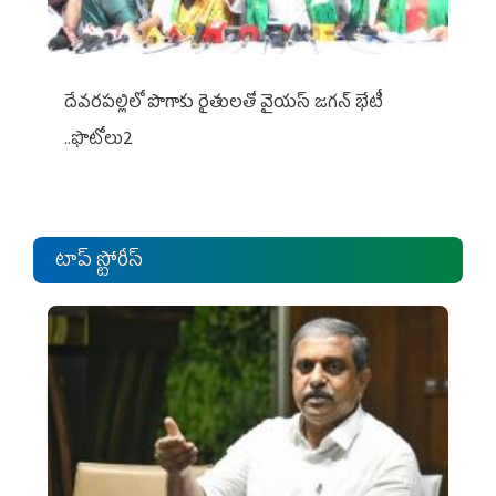
దేవరపల్లిలో పొగాకు రైతులతో వైయస్ జగన్ భేటీ
..ఫొటోలు2
టాప్ స్టోరీస్