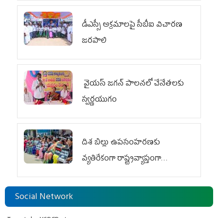
డీఎస్సీ అక్రమాలపై సీబీఐ విచారణ
జరపాలి
వైయ‌స్ జగన్ పాలనలో చేనేతలకు
స్వర్ణయుగం
దిశ బిల్లు ఉపసంహరణకు
వ్యతిరేకంగా రాష్ట్రవ్యాప్తంగా
వైయ‌స్ఆర్‌సీపీ మహిళా విభాగం
ఆందోళనలు
Social Network