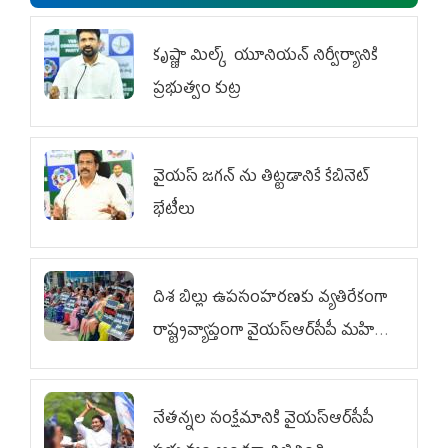
కృష్ణా మిల్క్‌ యూనియన్‌ నిర్వీర్యానికి
ప్రభుత్వం కుట్ర
వైయ‌స్ జగన్‌ ను తిట్టడానికే కేబినెట్‌
భేటీలు
దిశ బిల్లు ఉపసంహరణకు వ్యతిరేకంగా
రాష్ట్రవ్యాప్తంగా వైయ‌స్ఆర్‌సీపీ మహిళా
విభాగం ఆందోళనలు
నేతన్నల సంక్షేమానికి వైయ‌స్ఆర్‌సీపీ