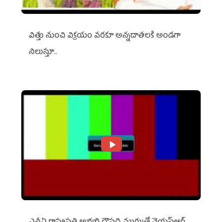
విత్తు నుంచి విక్రయం వరకూ అన్నదాతలకి అండగా
నిలుస్తూ..