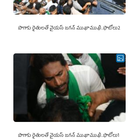
పొగాకు రైతుల‌తో వైయ‌స్ జ‌గ‌న్ ముఖాముఖి..ఫొటోలు2
పొగాకు రైతుల‌తో వైయ‌స్ జ‌గ‌న్ ముఖాముఖి..ఫొటోలు1