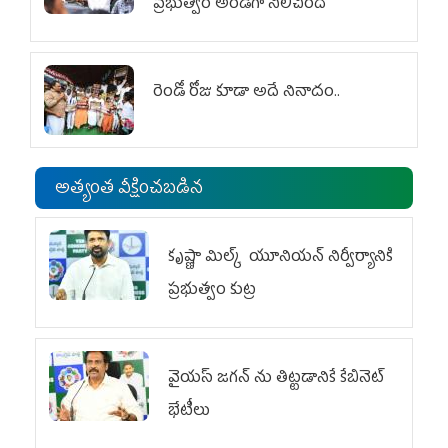
ప్రభుత్వం అండగా నిలిచింది
రెండో రోజు కూడా అదే నినాదం..
అత్యంత వీక్షించబడిన
కృష్ణా మిల్క్‌ యూనియన్‌ నిర్వీర్యానికి
ప్రభుత్వం కుట్ర
వైయ‌స్ జగన్‌ ను తిట్టడానికే కేబినెట్‌
భేటీలు