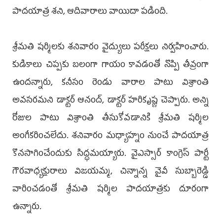
పాదయాత్ర శని, ఆదివారాలు వాయిదా పడింది.
శ్రీమతి షర్మిలకు శనివారం వైద్యులు పరీక్షలు నిర్వహించారు.
కుడికాలు చిప్పకు బలంగా గాయం కావడంతో నొప్పి తీవ్రంగా
ఉందన్నారు, కనీసం రెండు వారాల పాటు విశ్రాంతి
అవసరమని డాక్టర్ ఆనంద్, డాక్టర్ హరికృష్ణ చెప్పారు. అన్ని
రోజుల పాటు విశ్రాంతి తీసుకోవడానికి శ్రీమతి షర్మిల
అంగీకరించలేదు. శనివారం మధ్యాహ్నం నుంచే పాదయాత్ర
కొనసాగించేందుకు సిద్ధమయ్యారు. వైఎస్సార్ కాంగ్రెస్ పార్టీ
గౌరవాధ్యక్షురాలు విజయమ్మ, చిన్నాన్న వైవీ సుబ్బారెడ్డి
వారించడంతో శ్రీమతి షర్మిల పాదయాత్రకు దూరంగా
ఉన్నారు.