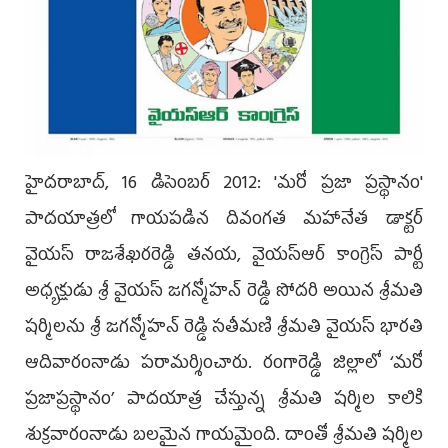
హైదరాబాద్, 16 డిసెంబర్ 2012: 'మరో ప్రజా ప్రస్థానం'
పాదయాత్రలో గాయపడిన దివంగత మహానేత డాక్టర్
వైయస్ రాజశేఖరరెడ్డి తనయ, వైయస్ఆర్ కాంగ్రెస్ పార్టీ
అధ్యక్షుడు శ్రీ వైయస్ జగన్మోహన్ రెడ్డి సోదరి అయిన శ్రీమతి
షర్మిలను శ్రీ జగన్మోహన్ రెడ్డి సతీమణి శ్రీమతి వైయస్ భారతి
ఆదివారంనాడు పరామర్శించారు. రంగారెడ్డి జిల్లాలో ‘మరో
ప్రజాప్రస్థానం’ పాదయాత్ర చేస్తున్న శ్రీమతి షర్మిల కాలికి
శుక్రవారంనాడు బలమైన గాయమైంది. దాంతో శ్రీమతి షర్మిల