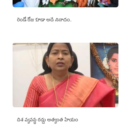
రెండో రోజు కూడా అదే నినాదం..
దిశ వ్యవస్థ రద్దు అత్యంత హేయం