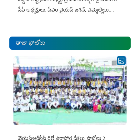
ఎన్డీఏ రాష్ట్ర‌ప‌తి అభ్య‌ర్థి ద్రౌప‌ది ముర్ముతో వైయ‌స్ఆర్
సీపీ అధ్య‌క్షులు, సీఎం వైయ‌స్ జ‌గ‌న్, ఎమ్మెల్యేలు,
ఎంపీల స‌మావేశం
తాజా ఫోటోలు
వైయ‌స్ఆర్‌సీపీ రిలే నిరాహార దీక్షలు..ఫొటోలు 2