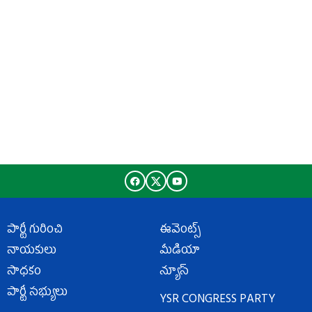
పార్టీ గురించి
ఈవెంట్స్
నాయకులు
మీడియా
సాధకం
న్యూస్
పార్టీ సభ్యులు
YSR CONGRESS PARTY