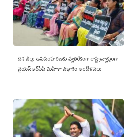
దిశ బిల్లు ఉపసంహరణకు వ్యతిరేకంగా రాష్ట్రవ్యాప్తంగా
వైయ‌స్ఆర్‌సీపీ మహిళా విభాగం ఆందోళనలు