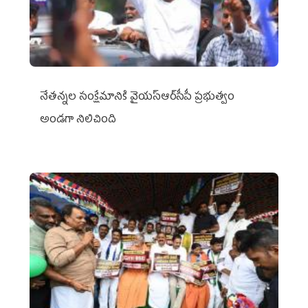
నేతన్నల సంక్షేమానికి వైయ‌స్ఆర్‌సీపీ ప్రభుత్వం
అండగా నిలిచింది