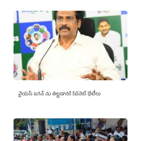
వైయ‌స్ జగన్‌ ను తిట్టడానికే కేబినెట్‌ భేటీలు