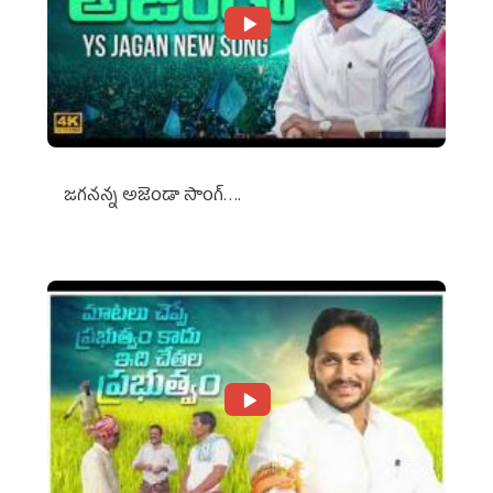
జగనన్న అజెండా సాంగ్….