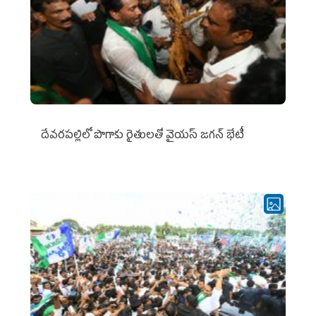
దేవరపల్లిలో పొగాకు రైతులతో వైయస్ జగన్ భేటీ