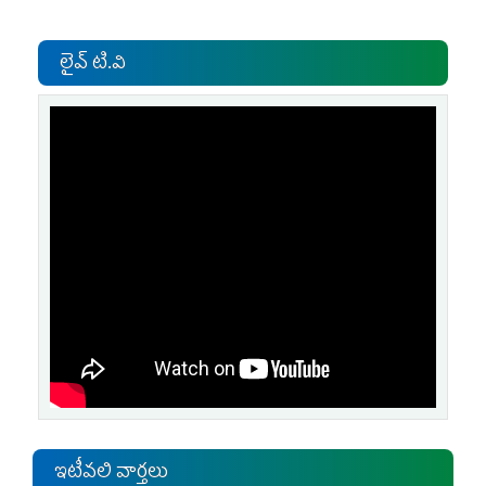
లైవ్ టి.వి
ఇటీవలి వార్తలు