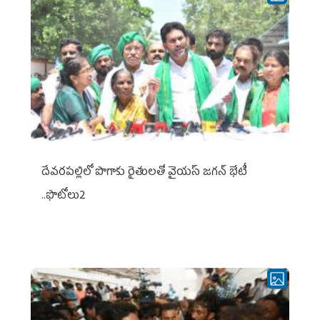
దేవరపల్లిలో పొగాకు రైతులతో వైయస్ జగన్ భేటీ
..ఫొటోలు2