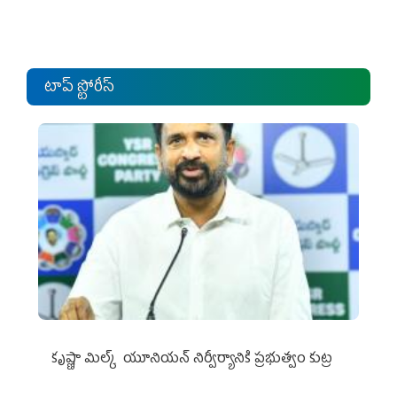
టాప్ స్టోరీస్
కృష్ణా మిల్క్‌ యూనియన్‌ నిర్వీర్యానికి ప్రభుత్వం కుట్ర