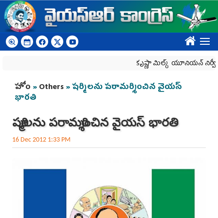
Skip to main content
????
కృష్ణా మిల్క్‌ యూనియన్‌ నిర్వీర్యానికి ప
You are here
హోం
»
Others
» షర్మిలను పరామర్శించిన వైయస్
భారతి
షర్మిలను పరామర్శించిన వైయస్ భారతి
16 Dec 2012 1:33 PM