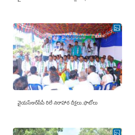
వైయ‌స్ఆర్‌సీపీ రిలే నిరాహార దీక్షలు..ఫొటోలు