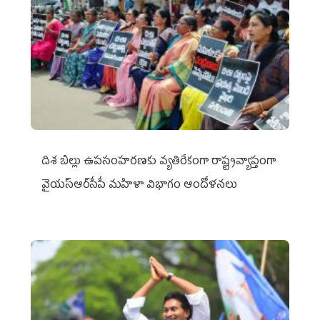
దిశ బిల్లు ఉపసంహరణకు వ్యతిరేకంగా రాష్ట్రవ్యాప్తంగా
వైయ‌స్ఆర్‌సీపీ మహిళా విభాగం ఆందోళనలు