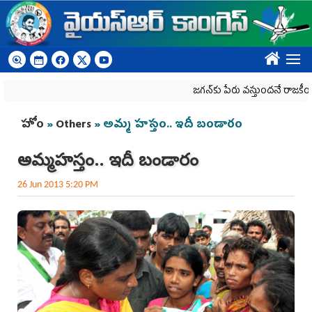
Skip to main content
????
జగన్‌కు పేరు వస్తుందనే రాజకీయ కక్షతో దిశ 
You are here
హోం
»
Others
» అమ్మ హస్తం.. ఇదీ బండారం
అమ్మ హస్తం.. ఇదీ బండారం
26 Jun 2013 5:20 PM