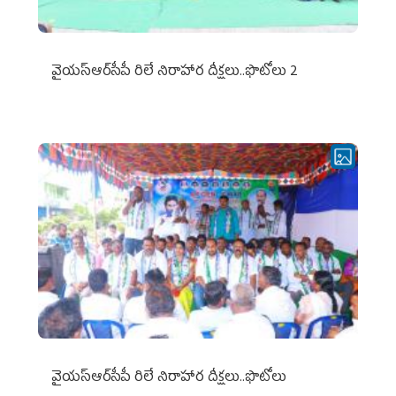
వైయ‌స్ఆర్‌సీపీ రిలే నిరాహార దీక్షలు..ఫొటోలు 2
వైయ‌స్ఆర్‌సీపీ రిలే నిరాహార దీక్షలు..ఫొటోలు