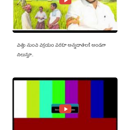
విత్తు నుంచి విక్రయం వరకూ అన్నదాతలకి అండగా
నిలుస్తూ..