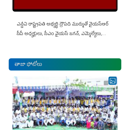
ఎన్డీఏ రాష్ట్ర‌ప‌తి అభ్య‌ర్థి ద్రౌప‌ది ముర్ముతో వైయ‌స్ఆర్
సీపీ అధ్య‌క్షులు, సీఎం వైయ‌స్ జ‌గ‌న్, ఎమ్మెల్యేలు,
ఎంపీల స‌మావేశం
తాజా ఫోటోలు