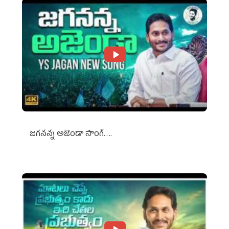
జగనన్న అజెండా సాంగ్….