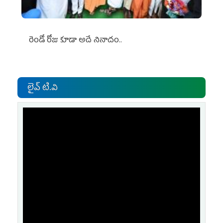
రెండో రోజు కూడా అదే నినాదం..
లైవ్ టి.వి