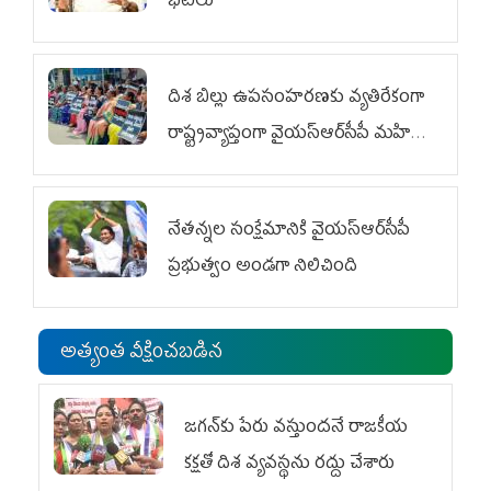
భేటీలు
దిశ బిల్లు ఉపసంహరణకు వ్యతిరేకంగా
రాష్ట్రవ్యాప్తంగా వైయ‌స్ఆర్‌సీపీ మహిళా
విభాగం ఆందోళనలు
నేతన్నల సంక్షేమానికి వైయ‌స్ఆర్‌సీపీ
ప్రభుత్వం అండగా నిలిచింది
అత్యంత వీక్షించబడిన
జగన్‌కు పేరు వస్తుందనే రాజకీయ
కక్షతో దిశ వ్య‌వ‌స్థ‌ను రద్దు చేశారు