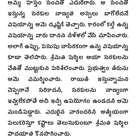
అమ్మ హస్తం సంచితో ఎదురేగారు. ఆ సంచితో
ఇస్తున్న సరకుల నాణ్యత అస్సలు బాగోలేదనే
విషయాన్ని ఆమె దృష్టికి తెచ్చారు. కారంలో కల్తీ ఉన్న
విషయాన్ని వారు దానిని నీళ్ళలో వేసి చూపించారు.
అలాగే ఉప్పు, పసుపు నాసిరకంగా ఉన్న విషయాన్ని
కూడా తెలిపారు. శ్రీమతి షర్మిల ఆయా సరకులను
చేతితో ముట్టుకుని పరిశీలించారు. ప్రభుత్వం తీరును
ఆమె విమర్శించారు. రాయితీ ఇస్తున్నామని
చెప్పగానే సరికాదనీ, సరకులను నాణ్యంగా
ఇవ్వలేకపోతే అది ఇచ్చీ ఉపయోగం ఉండదనీ ఆమె
మండిపడ్డారు. ఎదురైన వారందరినీ ఆత్మీయంగా
పలుకరిస్తూ కష్టాలు తెలుసుకుంటూ శ్రీమతి షర్మిల
పాదయాత్ర కొనసాగించారు.