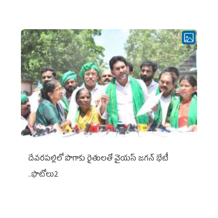
దేవరపల్లిలో పొగాకు రైతులతో వైయస్ జగన్ భేటీ
..ఫొటోలు2