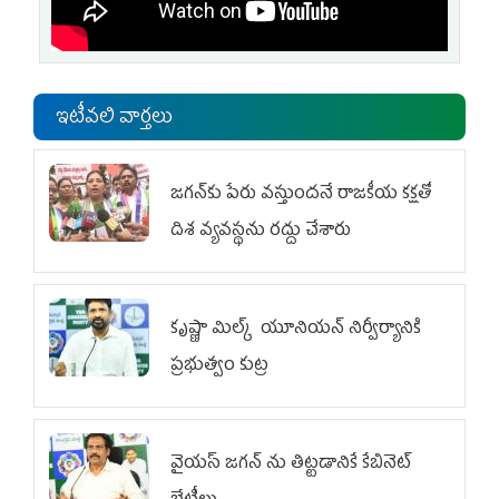
ఇటీవలి వార్తలు
జగన్‌కు పేరు వస్తుందనే రాజకీయ కక్షతో
దిశ వ్య‌వ‌స్థ‌ను రద్దు చేశారు
కృష్ణా మిల్క్‌ యూనియన్‌ నిర్వీర్యానికి
ప్రభుత్వం కుట్ర
వైయ‌స్ జగన్‌ ను తిట్టడానికే కేబినెట్‌