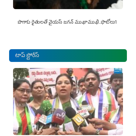
పొగాకు రైతుల‌తో వైయ‌స్ జ‌గ‌న్ ముఖాముఖి..ఫొటోలు1
టాప్ స్టోరీస్