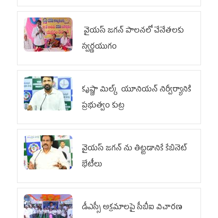
వైయ‌స్ జగన్ పాలనలో చేనేతలకు
స్వర్ణయుగం
కృష్ణా మిల్క్‌ యూనియన్‌ నిర్వీర్యానికి
ప్రభుత్వం కుట్ర
వైయ‌స్ జగన్‌ ను తిట్టడానికే కేబినెట్‌
భేటీలు
డీఎస్సీ అక్రమాలపై సీబీఐ విచారణ