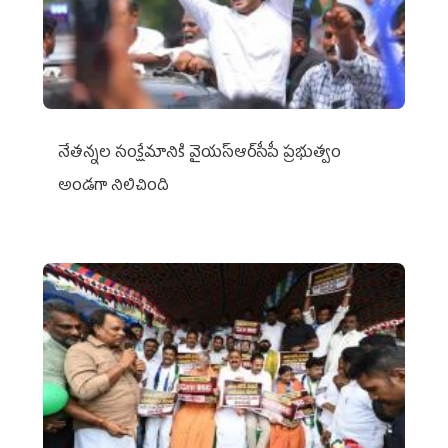
నేతన్నల సంక్షేమానికి వైయ‌స్ఆర్‌సీపీ ప్రభుత్వం
అండగా నిలిచింది