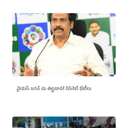
వైయ‌స్ జగన్‌ ను తిట్టడానికే కేబినెట్‌ భేటీలు