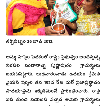
నర్సీపట్నం 26 జూన్ 2013:
అమ్మ హస్తం పథకంలో రాష్ట్ర ప్రభుత్వం అందిస్తున్న
సరకుల బండారాన్ని కృష్ణాపురం గ్రామస్థులు
బయటపెట్టారు. బుధవారంనాడు ఉదయం శ్రీమతి
వైయస్ షర్మిల తన 192వ రోజు మరో ప్రజాప్రస్థానం
పాదయాత్రను ఇక్కడినుంచే ప్రారంభించారు. రాత్రి
బస నుంచి బయటకు వచ్చిన ఆమెకు గ్రామస్థులు