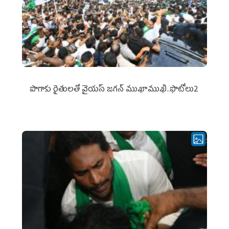
పొగాకు రైతుల‌తో వైయ‌స్ జ‌గ‌న్ ముఖాముఖి..ఫొటోలు2