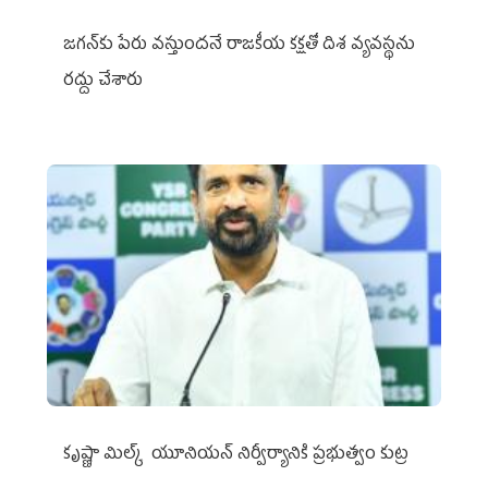
జగన్‌కు పేరు వస్తుందనే రాజకీయ కక్షతో దిశ వ్య‌వ‌స్థ‌ను
రద్దు చేశారు
కృష్ణా మిల్క్‌ యూనియన్‌ నిర్వీర్యానికి ప్రభుత్వం కుట్ర