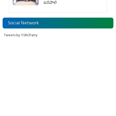
జరపాలి
Social Network
Tweets by YSRCParty