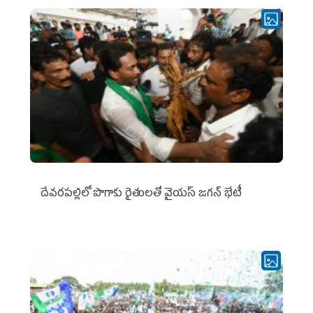
దేవరపల్లిలో పొగాకు రైతులతో వైయస్ జగన్ భేటీ