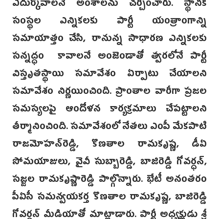
ఎదుర్కోవాలనే అంశాలను చర్చించారు. స్థానిక
సంస్థల ఎన్నికలకు పార్టీ యంత్రాంగాన్ని
సమాయాత్తం చేసి, రానున్న సాధారణ ఎన్నికలకు
సన్నద్ధం కావాలనే అంజెండాతో త్వరలోనే పార్టీ
విస్తృతస్థాయి సమావేశం ఏర్పాటు చేయాలని
సమావేశం నిర్ణయించింది. ప్రాంతాల వారీగా ప్రజల
సమస్యలపై ఆందోళన కార్యక్రమాలు చేపట్టాలని
తీర్మానించింది. సమావేశంలో నేతలు ఎంపీ మేకపాటి
రాజమోహన్‌రెడ్డి, కొణతాల రామకృష్ణ, డీఏ
సోమయాజులు, వైవీ సుబ్బారెడ్డి, బాజిరెడ్డి గోవర్ధన్,
సజ్జల రామకృష్ణారెడ్డి పాల్గొన్నారు. భేటీ అనంతరం
పీఏసీ సమన్వయకర్త కొణతాల రామకృష్ణ, బాజిరెడ్డి
గోవర్ధన్ మీడియాతో మాట్లాడారు. పార్టీ అధ్యక్షుడు శ్రీ