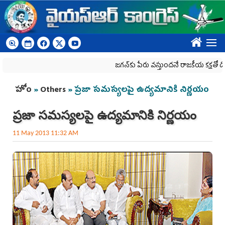
Skip to main content
????
జగన్‌కు పేరు వస్తుందనే రాజకీయ కక్షతో దిశ వ్య‌వ‌స్
You are here
హోం
»
Others
» ప్రజా సమస్యలపై ఉద్యమానికి నిర్ణయం
ప్రజా సమస్యలపై ఉద్యమానికి నిర్ణయం
11 May 2013 11:32 AM