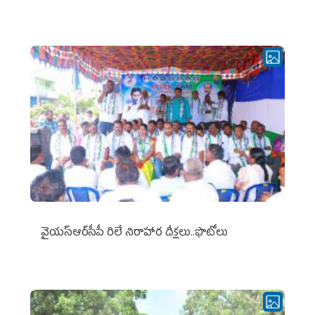
వైయ‌స్ఆర్‌సీపీ రిలే నిరాహార దీక్షలు..ఫొటోలు