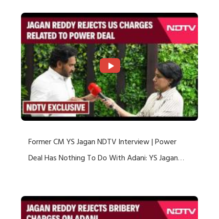
Former CM YS Jagan NDTV Interview | Power
Deal Has Nothing To Do With Adani: YS Jagan
Rejects US Charges