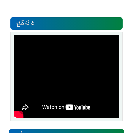
లైవ్ టి.వి