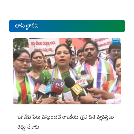
టాప్ స్టోరీస్
జగన్‌కు పేరు వస్తుందనే రాజకీయ కక్షతో దిశ వ్య‌వ‌స్థ‌ను
రద్దు చేశారు