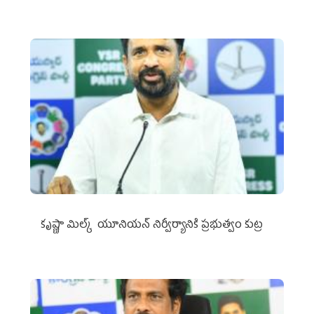
కృష్ణా మిల్క్‌ యూనియన్‌ నిర్వీర్యానికి ప్రభుత్వం కుట్ర