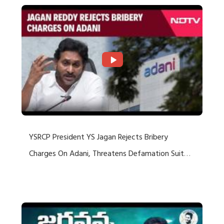
YSRCP President YS Jagan Rejects Bribery
Charges On Adani, Threatens Defamation Suit
Against Media Groups