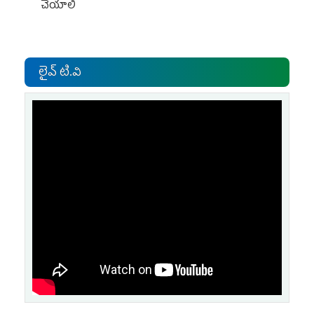
చేయాలి
లైవ్ టి.వి