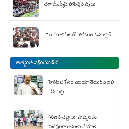
దగా డీఎస్సీపై పోటెత్తిన దీక్షలు
చిలుక‌లూరిపేట‌లో పోలీసుల ఓవ‌రాక్ష‌న్‌
అత్యంత వీక్షించబడిన
హెరిటేజ్ కోసం విజయా డెయిరీని బలి
చేసే కుట్ర‌
గిరిజన చట్టాలు, హక్కులను
పటిష్టంగా అమలు చేయాలి