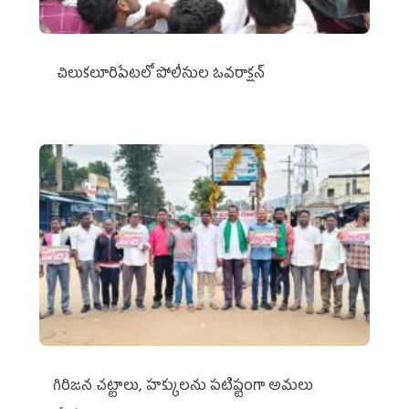
చిలుక‌లూరిపేట‌లో పోలీసుల ఓవ‌రాక్ష‌న్‌
గిరిజన చట్టాలు, హక్కులను పటిష్టంగా అమలు