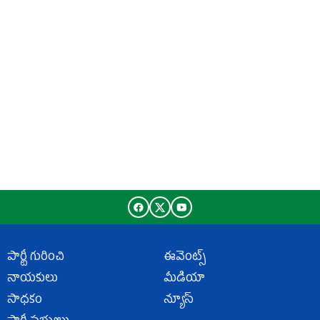
పార్టీ గురించి
ఈవెంట్స్
నాయకులు
మీడియా
సాధకం
న్యూస్