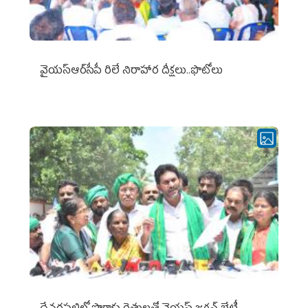
వైయ‌స్ఆర్‌సీపీ రిలే నిరాహార దీక్షలు..ఫొటోలు