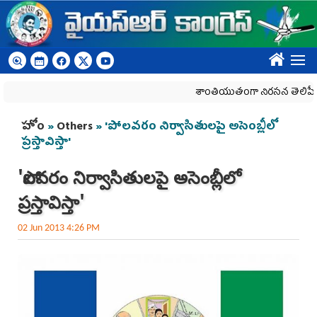
Skip to main content
????
శాంతియుతంగా నిరసన తెలిపే హక్కును
You are here
హోం
»
Others
» 'పోలవరం నిర్వాసితులపై అసెంబ్లీలో
ప్రస్తావిస్తా'
'పోలవరం నిర్వాసితులపై అసెంబ్లీలో
ప్రస్తావిస్తా'
02 Jun 2013 4:26 PM