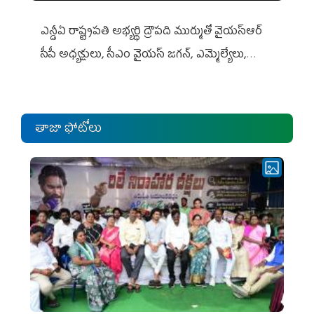
ఎన్డీఏ రాష్ట్ర‌ప‌తి అభ్య‌ర్థి ద్రౌప‌ది ముర్ముతో వైయ‌స్ఆర్
సీపీ అధ్య‌క్షులు, సీఎం వైయ‌స్ జ‌గ‌న్, ఎమ్మెల్యేలు,
ఎంపీల స‌మావేశం
తాజా ఫోటోలు