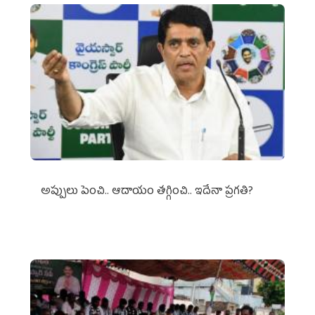
అప్పులు పెంచి.. ఆదాయం తగ్గించి.. ఇదేనా ప్రగతి?