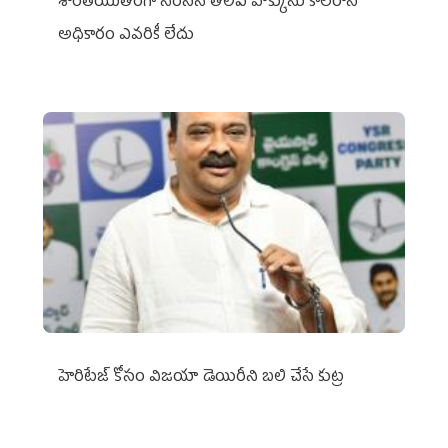
శాంతియుతంగా నిరసన తెలిపే హక్కును కాలరాసే
అధికారం ఎవరికీ లేదు
హెరిటేజ్ కోసం విజయా డెయిరీని బలి చేసే కుట్ర‌