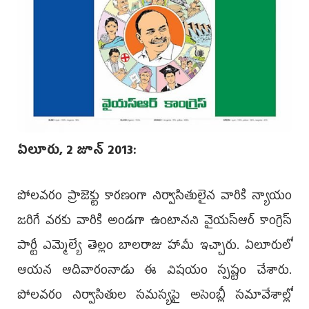
ఏలూరు, 2 జూన్‌ 2013:
పోలవరం ప్రాజెక్టు కారణంగా నిర్వాసితులైన వారికి న్యాయం
జరిగే వరకు వారికి అండగా ఉంటానని వైయస్‌ఆర్ కాంగ్రెస్
పార్టీ ఎమ్మెల్యే ‌తెల్లం బాలరాజు హామీ ఇచ్చారు. ఏలూరులో
ఆయన ఆదివారంనాడు ఈ విషయం స్పష్టం చేశారు.
పోలవరం నిర్వాసితుల సమస్యపై అసెంబ్లీ సమావేశాల్లో