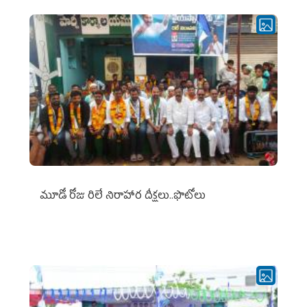
మూడో రోజు రిలే నిరాహార దీక్షలు..ఫొటోలు