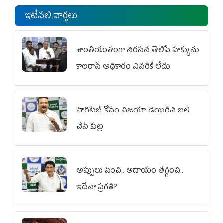
ఇటీవలి వార్తలు
శాంతియుతంగా నిరసన తెలిపే హక్కును
కాలరాసే అధికారం ఎవరికీ లేదు
హెరిటేజ్ కోసం విజయా డెయిరీని బలి
చేసే కుట్ర‌
అప్పులు పెంచి.. ఆదాయం తగ్గించి..
ఇదేనా ప్రగతి?