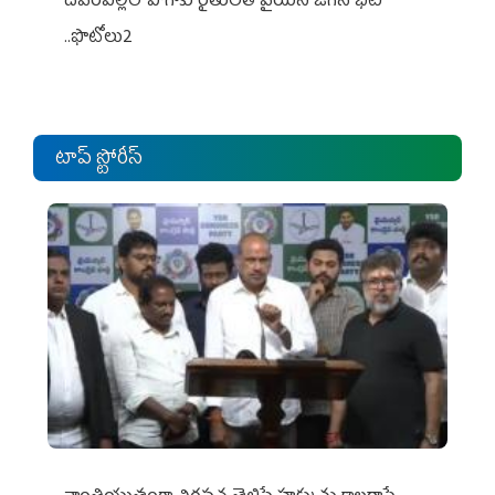
దేవరపల్లిలో పొగాకు రైతులతో వైయస్ జగన్ భేటీ
..ఫొటోలు2
టాప్ స్టోరీస్