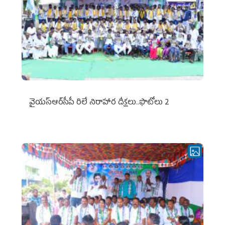
వైయ‌స్ఆర్‌సీపీ రిలే నిరాహార దీక్షలు..ఫొటోలు 2