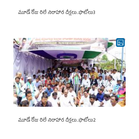
మూడో రోజు రిలే నిరాహార దీక్షలు..ఫొటోలు3
మూడో రోజు రిలే నిరాహార దీక్షలు..ఫొటోలు2