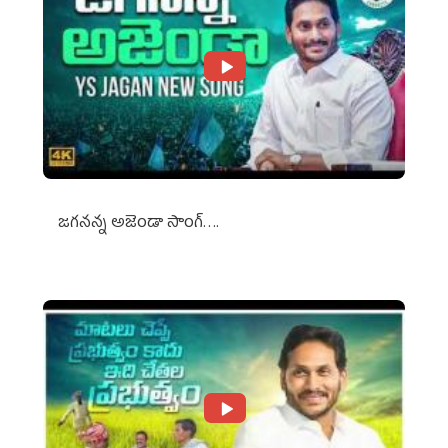
జగనన్న అజెండా సాంగ్….