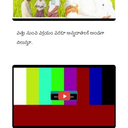
విత్తు నుంచి విక్రయం వరకూ అన్నదాతలకి అండగా
నిలుస్తూ..