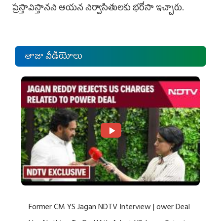
ప్రస్తావిస్తానని ఆయన నిర్వాసితులకు భరోసా ఇచ్చారు.
తాజా వీడియోలు
Former CM YS Jagan NDTV Interview | ower Deal