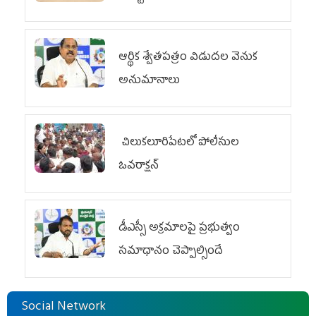
ఆర్థిక శ్వేతపత్రం విడుదల వెనుక
అనుమానాలు
చిలుక‌లూరిపేట‌లో పోలీసుల
ఓవ‌రాక్ష‌న్‌
డీఎస్సీ అక్రమాలపై ప్రభుత్వం
సమాధానం చెప్పాల్సిందే
Social Network