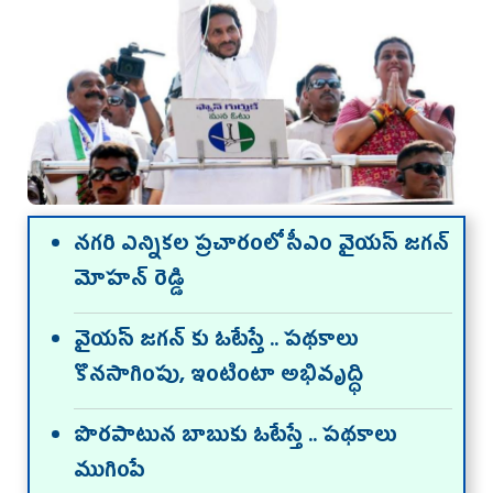
న‌గ‌రి ఎన్నిక‌ల ప్ర‌చారంలో సీఎం వైయ‌స్ జ‌గ‌న్
మోహ‌న్ రెడ్డి
వైయ‌స్ జగన్ కు ఓటేస్తే .. పథకాలు
కొనసాగింపు, ఇంటింటా అభివృద్ధి
పొరపాటున బాబుకు ఓటేస్తే .. పథకాలు
ముగింపే