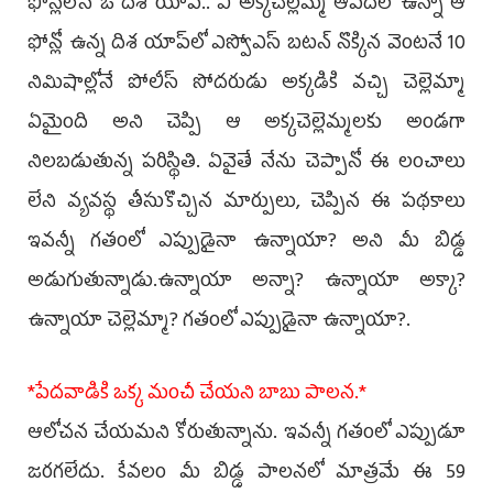
ఫోన్లలోనే ఓ దిశ యాప్.. ఏ అక్కచెల్లెమ్మ ఆపదలో ఉన్నా ఆ
ఫోన్లో ఉన్న దిశ యాప్‌లో ఎస్వోఎస్ బటన్ నొక్కిన వెంటనే 10
నిమిషాల్లోనే పోలీస్ సోదరుడు అక్కడికి వచ్చి చెల్లెమ్మా
ఏమైంది అని చెప్పి ఆ అక్కచెల్లెమ్మలకు అండగా
నిలబడుతున్న పరిస్థితి. ఏవైతే నేను చెప్పానో ఈ లంచాలు
లేని వ్యవస్థ తీసుకొచ్చిన మార్పులు, చెప్పిన ఈ పథకాలు
ఇవన్నీ గతంలో ఎప్పుడైనా ఉన్నాయా? అని మీ బిడ్డ
అడుగుతున్నాడు.ఉన్నాయా అన్నా? ఉన్నాయా అక్కా?
ఉన్నాయా చెల్లెమ్మా? గతంలో ఎప్పుడైనా ఉన్నాయా?.
*పేదవాడికి ఒక్క మంచీ చేయని బాబు పాలన.*
ఆలోచన చేయమని కోరుతున్నాను. ఇవన్నీ గతంలో ఎప్పుడూ
జరగలేదు. కేవలం మీ బిడ్డ పాలనలో మాత్రమే ఈ 59