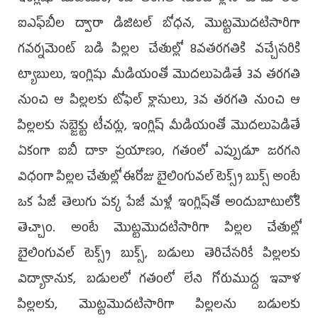
ఐఎఫ్‌బీల ద్వారా డిజిటల్ బోధన, మొట్టమొదటిసారిగా
గవర్నమెంట్ బడి పిల్లల చేతుల్లో 8వతరగతికి వచ్చేసరికి
ట్యాబులు, ఇంగ్లిషు మీడియంతో మొదలుపెడితే 3వ తరగతి
నుంచి ఆ పిల్లలకు టోఫెల్ క్లాసులు, 3వ తరగతి నుంచి ఆ
పిల్లలకు సబ్జెక్టు టీచర్లు, ఇంగ్లిష్ మీడియంతో మొదలుపెడితే
ఏకంగా ఐబీ దాకా ప్రయాణం, గతంలో ఎప్పుడూ జరగని
విధంగా పిల్లల చేతుల్లో ఈరోజు బైలింగువల్ టెక్స్ట్ బుక్స్ అంటే
ఒక పేజీ తెలుగు పక్క పేజీ మళ్లీ ఇంగ్లిష్‌తో అందుబాటులోకి
తెచ్చాం. అంటే మొట్టమొదటిసారిగా పిల్లల చేతుల్లో
బైలింగువల్ టెక్స్ట్ బుక్స్, బడులు తెరిచేసరికే పిల్లలకు
విద్యాకానుక, బడులలో గతంలో లేని గోరుముద్ద ఇవాళ
పిల్లలకు, మొట్టమొదటిసారిగా పిల్లలను బడులకు