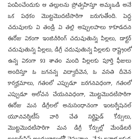
పంపించేందుకు ఆ తల్లులను ప్రోత్సహిస్తూ అమ్మఒడి అనే
ఒక పథకం మొట్టమొదటిసారిగా జరుగుతోంది. పెద్ద
చదువులకు ఏ తండ్రి ఏ తల్లి అప్పులపాలు కాకూడదని
ఈరోజు ఏకంగా ఇంజినీరింగ్ చదువుతున్న పిల్లలు, డాక్టర్
చదువుతున్న పిల్లలు, డిగ్రీ చదువుతున్న పిల్లలకు రాష్ట్రంలో
ఉన్న ఏకంగా 93 శాతం మంది పిల్లలకు పూర్తి ఫీజులు
అందిస్తూ ఓ జగనన్న విద్యాదీవెన, ఓ వసతి దీవెన
కార్యక్రమాలు, గతంలో ఎప్పుడూ జరగనివిధంగా, గతంలో
ఎప్పుడూ ఆలోచన చేయనివిధంగా, మొట్టమొదటిసారిగా
ఈరోజు మన డిగ్రీలలో అనుసంధానంగా ఇంటర్నేషనల్
యూనివర్శిటీస్ వారి చేత సర్టిఫైడ్ కోర్సులు,
మొట్టమొదటిసారిగా మన డిగ్రీ కోర్సుల్లో మేండేటరీ