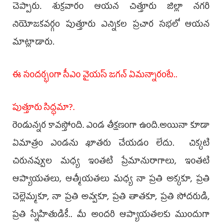
చెప్పారు. శుక్రవారం ఆయన చిత్తూరు జిల్లా నగరి
నియోజకవర్గం పుత్తూరు ఎన్నికల ప్రచార సభలో ఆయన
మాట్లాడారు.
ఈ సంద‌ర్భంగా సీఎం వైయ‌స్ జ‌గ‌న్ ఏమ‌న్నారంటే..
పుత్తూరు సిద్ధమా?.
రెండున్నర కావస్తోంది. ఎండ తీక్షణంగా ఉంది.అయినా కూడా
ఏమాత్రం ఎండను ఖాతరు చేయడం లేదు. చిక్కటి
చిరునవ్వుల మధ్య ఇంతటి ప్రేమానురాగాలు, ఇంతటి
ఆప్యాయతలు, ఆత్మీయతలు మధ్య నా ప్రతి అక్కకూ, ప్రతి
చెల్లెమ్మకూ, నా ప్రతి అవ్వకూ, ప్రతి తాతకూ, ప్రతి సోదరుడి,
ప్రతి స్నేహితుడికీ.. మీ అందరి ఆప్యాయతలకు ముందుగా