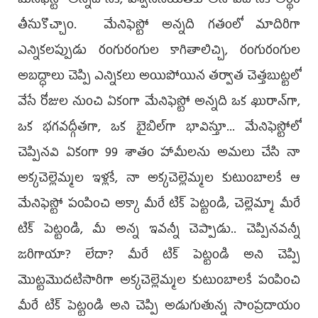
మేనిఫెస్టో అన్నదానికి, విశ్వసనీయతకు అనే పదానికి అర్థం
తీసుకొచ్చాం. మేనిఫెస్టో అన్నది గతంలో మాదిరిగా
ఎన్నికలప్పుడు రంగురంగుల కాగితాలిచ్చి, రంగురంగుల
అబద్ధాలు చెప్పి ఎన్నికలు అయిపోయిన తర్వాత చెత్తబుట్టలో
వేసే రోజుల నుంచి ఏకంగా మేనిఫెస్టో అన్నది ఒక ఖురాన్‌గా,
ఒక భగవద్గీతగా, ఒక బైబిల్‌గా భావిస్తూ... మేనిఫెస్టోలో
చెప్పినవి ఏకంగా 99 శాతం హామీలను అమలు చేసి నా
అక్కచెల్లెమ్మల ఇళ్లకే, నా అక్కచెల్లెమ్మల కుటుంబాలకే ఆ
మేనిఫెస్టో పంపించి అక్కా మీరే టిక్ పెట్టండి, చెల్లెమ్మా మీరే
టిక్ పెట్టండి, మీ అన్న ఇవన్నీ చెప్పాడు.. చెప్పినవన్నీ
జరిగాయా? లేదా? మీరే టిక్ పెట్టండి అని చెప్పి
మొట్టమొదటిసారిగా అక్కచెల్లెమ్మల కుటుంబాలకే పంపించి
మీరే టిక్ పెట్టండి అని చెప్పి అడుగుతున్న సాంప్రదాయం