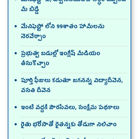
మేనిఫెస్టో కు, విశ్వసనీయతకు అర్ధం చెప్పింది
మీ బిడ్డే
మేనిఫెస్టో లోని 99శాతం హామీలను
నెరవేర్చాం
ప్రభుత్వ బడుల్లో ఇంగ్లీష్ మీడియం
తీసుకొచ్చాం
పూర్తి ఫీజులు కడుతూ జగనన్న విద్యాదీవెన,
వసతి దీవెన
ఇంటి వద్దకే పౌరసేవలు, సంక్షేమ పథకాలు
రైతు భరోసాతో రైతన్నకు తోడుగా నిలిచాం