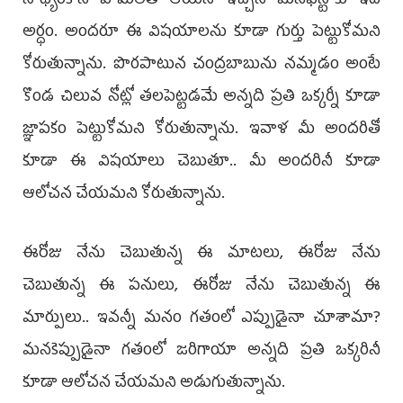
సాధ్యంకాని హామీలతో ఆయన ఇచ్చిన మేనిఫెస్టోకు ఇది
అర్ధం. అందరూ ఈ విషయాలను కూడా గుర్తు పెట్టుకోమని
కోరుతున్నాను. పొరపాటున చంద్రబాబును నమ్మడం అంటే
కొండ చిలువ నోట్లో తలపెట్టడమే అన్నది ప్రతి ఒక్కర్నీ కూడా
జ్ఞాపకం పెట్టుకోమని కోరుతున్నాను. ఇవాళ మీ అందరితో
కూడా ఈ విషయాలు చెబుతూ.. మీ అందరినీ కూడా
ఆలోచన చేయమని కోరుతున్నాను.
ఈరోజు నేను చెబుతున్న ఈ మాటలు, ఈరోజు నేను
చెబుతున్న ఈ పనులు, ఈరోజు నేను చెబుతున్న ఈ
మార్పులు.. ఇవన్నీ మనం గతంలో ఎప్పుడైనా చూశామా?
మనకెప్పుడైనా గతంలో జరిగాయా అన్నది ప్రతి ఒక్కరినీ
కూడా ఆలోచన చేయమని అడుగుతున్నాను.