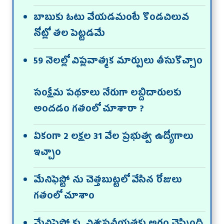
బాబుకు ఓటు వేయడమంటే కొండచిలువ
నోట్లో తల పెట్టడమే
59 నెలల్లో విప్లవాత్మక మార్పులు తీసుకొచ్చాం
సంక్షేమ పథకాలు నేరుగా లబ్దిదారులకు
అందడం గతంలో చూశారా ?
ఏకంగా 2 లక్షల 31 వేల ప్రభుత్వ ఉద్యోగాలు
ఇచ్చాం
మేనిఫెస్టో ను చెత్తబుట్టలో వేసిన రోజులు
గతంలో చూశాం