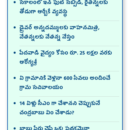
సకాలంలో ఇన్ ఫుట్ సబ్సిడీ, రైతన్నలకు
తోడుగా ఆర్బీకే వ్యవస్థ
డ్రైవర్ అన్నదమ్ములకు వాహనమిత్ర,
నేతన్నలకు నేతన్న నేస్తం
పేదవాడి వైద్యం కోసం రూ. 25 లక్షల వరకు
ఆరోగ్యశ్రీ
ఏ గ్రామానికి వెళ్లినా 600 సేవలు అందించే
గ్రామ సచివాలయం
14 ఏళ్లు సీఎం గా చేశానని చెప్పుకునే
చంద్రబాబు ఏం చేశాడు?
బాబు పేరు చెప్తే ఒక్క పథకమైనా