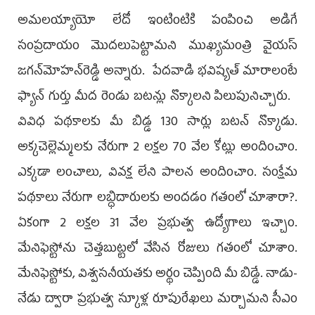
అమలయ్యాయో లేదో ఇంటింటికి పంపించి అడిగే
సంప్రదాయం మొదలుపెట్టామని ముఖ్యమంత్రి వైయ‌స్‌
జగన్‌మోహన్‌రెడ్డి అన్నారు. పేదవాడి భవిష్యత్‌ మారాలంటే
ఫ్యాన్‌ గుర్తు మీద రెండు బటన్లు నొక్కాలని పిలుపునిచ్చారు.
వివిధ పథకాలకు మీ బిడ్డ 130 సార్లు బటన్‌ నొక్కాడు.
అక్కచెల్లెమ్మలకు నేరుగా 2 లక్షల 70 వేల కోట్లు అందించాం.
ఎక్కడా లంచాలు, వివక్ష లేని పాలన అందించాం. సంక్షేమ
పథకాలు నేరుగా లబ్ధిదారులకు అందడం గతంలో చూశారా?.
ఏకంగా 2 లక్షల 31 వేల ప్రభుత్వ ఉద్యోగాలు ఇచ్చాం.
మేనిఫెస్టోను చెత్తబుట్టలో వేసిన రోజులు గతంలో చూశాం.
మేనిఫెస్టోకు, విశ్వసనీయతకు అర్థం చెప్పింది మీ బిడ్డే. నాడు-
నేడు ద్వారా ప్రభుత్వ స్కూళ్ల రూపురేఖలు మర్చామ‌ని సీఎం