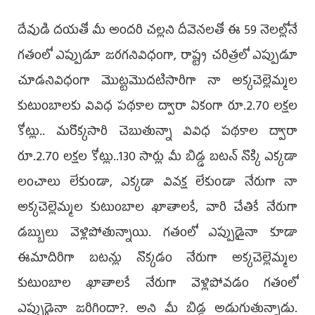
దేవుడి దయతో మీ అందరి చల్లని దీవెనలతో ఈ 59 నెలల్లోనే
గతంలో ఎప్పుడూ జరగనివిధంగా, రాష్ట్ర చరిత్రలో ఎప్పుడూ
చూడనివిధంగా మొట్టమొదటిసారిగా నా అక్కచెల్లెమ్మల
కుటుంబాలకు వివిధ పథకాల ద్వారా ఏకంగా రూ.2.70 లక్షల
కోట్లు.. మరొక్కసారి చెబుతున్నా వివిధ పథకాల ద్వారా
రూ.2.70 లక్షల కోట్లు..130 సార్లు మీ బిడ్డ బటన్ నొక్కి ఎక్కడా
లంచాలు లేకుండా, ఎక్కడా వివక్ష లేకుండా నేరుగా నా
అక్కచెల్లెమ్మల కుటుంబాల ఖాతాలకే, వారి చేతికే నేరుగా
డబ్బులు వెళ్లిపోతున్నాయి. గతంలో ఎప్పుడైనా కూడా
ఈమాదిరిగా బటన్లు నొక్కడం నేరుగా అక్కచెల్లెమ్మల
కుటుంబాల ఖాతాలకే నేరుగా వెళ్లిపోవడం గతంలో
ఎప్పుడైనా జరిగిందా?. అని మీ బిడ్డ అడుగుతున్నాడు.