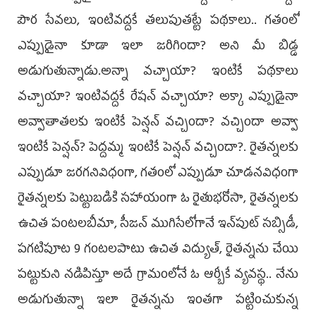
పౌర సేవలు, ఇంటివద్దకే తలుపుతట్టే పథకాలు.. గతంలో
ఎప్పుడైనా కూడా ఇలా జరిగిందా? అని మీ బిడ్డ
అడుగుతున్నాడు.అన్నా వచ్చాయా? ఇంటికే పథకాలు
వచ్చాయా? ఇంటివద్దకే రేషన్ వచ్చాయా? అక్కా ఎప్పుడైనా
అవ్వాతాతలకు ఇంటికే పెన్షన్ వచ్చిందా? వచ్చిందా అవ్వా
ఇంటికే పెన్షన్? పెద్దమ్మ ఇంటికే పెన్షన్ వచ్చిందా?. రైతన్నలకు
ఎప్పుడూ జరగనివిధంగా, గతంలో ఎప్పుడూ చూడనవిధంగా
రైతన్నలకు పెట్టుబడికి సహాయంగా ఓ రైతుభరోసా, రైతన్నలకు
ఉచిత పంటలబీమా, సీజన్ ముగిసేలోగానే ఇన్‌పుట్ సబ్సిడీ,
పగటిపూట 9 గంటలపాటు ఉచిత విద్యుత్, రైతన్నను చేయి
పట్టుకుని నడిపిస్తూ అదే గ్రామంలోనే ఓ ఆర్బీకే వ్యవస్థ.. నేను
అడుగుతున్నా ఇలా రైతన్నను ఇంతగా పట్టించుకున్న