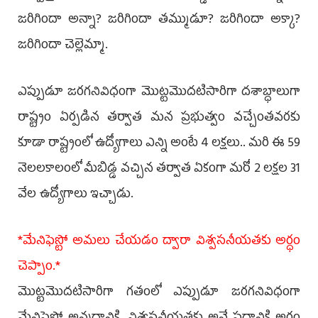
జరిగిందా అన్నా? జరిగిందా తమ్ముడూ? జరిగిందా అక్కా?
జరిగిందా చెల్లెమ్మా.
ఎప్పుడూ జరగనివిధంగా మొట్టమొదటిసారిగా దశాబ్ధాలుగా
రాష్ట్రం ఏర్పడిన తర్వాత మన ప్రభుత్వం వచ్చేంతవరకు
కూడా రాష్ట్రంలో ఉద్యోగాలు ఎన్ని అంటే 4 లక్షలు.. మరి ఈ 59
నెలలకాలంలో మీబిడ్డ వచ్చిన తర్వాత ఏకంగా మరో 2 లక్షల 31
వేల ఉద్యోగాలు ఇచ్చాడు.
*మేనిఫెస్టో అమలు చేయడం ద్వారా విశ్వసనీయతకు అర్ధం
చెప్పాం.*
మొట్టమొదటిసారిగా గతంలో ఎప్పుడూ జరగనివిధంగా