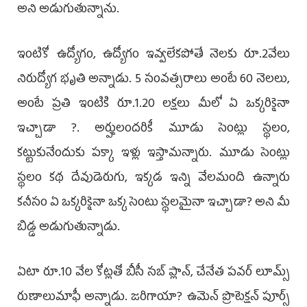
అని అడుగుతున్నాను.
ఇంటికో ఉద్యోగం, ఉద్యోగం ఇవ్వలేకపోతే నెలకు రూ.2వేలు
నిరుద్యోగ భృతి అన్నాడు. 5 సంవత్సరాలు అంటే 60 నెలలు,
అంటే ప్రతి ఇంటికి రూ.1.20 లక్షలు మీలో ఏ ఒక్కరికైనా
ఇచ్చాడా ?. అర్హులందరికీ మూడు సెంట్లు స్థలం,
కట్టుకునేందుకు పక్కా ఇళ్లు ఇస్తామన్నారు. మూడు సెంట్లు
స్థలం కథ దేవుడెరుగు, ఇక్కడ ఇన్ని వేలమంది ఉన్నారు
కనీసం ఏ ఒక్కరికైనా ఒక్క సెంటు స్థలమైనా ఇచ్చాడా? అని మీ
బిడ్డ అడుగుతున్నాడు.
ఏటా రూ.10 వేల కోట్లతో బీసీ సబ్ ప్లాన్, చేనేత పవర్ లూమ్స్
రుణాలుమాఫీ అన్నాడు. జరిగాయా? ఉమెన్ ప్రొటెక్షన్ పూర్స్