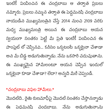
ఇంటికీ పంపించిన ఈ చంద్రబాబు ఆ తర్వాత ప్రజలు
నమ్మారు. ప్రజలు నమ్మిన తర్వాత ఈ పెద్దమనిషి చంద్రబాబు
నాయుడిని ముఖ్యమంత్రిని చేస్తే 2014 నుంచి 2109 వరకు
మధ్య ముఖ్యమంత్రి అయిన ఈ చంద్రబాబు ఆయన
స్వయంగా సంతకం పెట్టి మీ ప్రతి ఇంటికీ పంపించిన ఈ
పాంప్లెట్ లో చెప్పినవి... కనీసం ఒక్కటంటే ఒక్కటైనా చేశాడా
అని మీ బిడ్డ అడుగుతున్నాడు. నేను ఒకసారి చదువుతాను.
ఈ ముఖ్యమైన హామీలంటూ ఆయన చెప్పిన ఇందులో
ఒక్కటైనా కూడా చేశాడా? లేదా? అన్నది మీరే చెప్పండి.
*చంద్రబాబు విఫల హామీలు.*
మొదటిది.. రైతు రుణమాఫీపై మొదటి సంతకం చేస్తానన్నాడు
ఈ పెద్దమనిషి చంద్రబాబు. నేను అడుగుతున్నాను