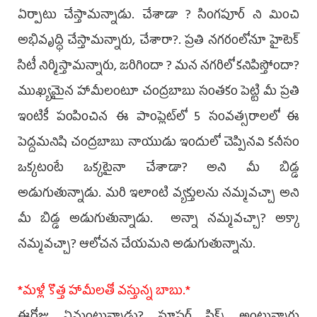
ఏర్పాటు చేస్తామన్నాడు. చేశాడా ? సింగపూర్ ని మించి
అభివృద్ధి చేస్తామన్నారు, చేశారా?. ప్రతి నగరంలోనూ హైటెక్
సిటీ నిర్మిస్తామన్నారు, జరిగిందా ? మన నగరిలో కనిపిస్తోందా?
ముఖ్యమైన హామీలంటూ చంద్రబాబు సంతకం పెట్టి మీ ప్రతి
ఇంటికీ పంపించిన ఈ పాంప్లెట్‌లో 5 సంవత్సరాలలో ఈ
పెద్దమనిషి చంద్రబాబు నాయుడు ఇందులో చెప్పినవి కనీసం
ఒక్కటంటే ఒక్కటైనా చేశాడా? అని మీ బిడ్డ
అడుగుతున్నాడు. మరి ఇలాంటి వ్యక్తులను నమ్మవచ్చా అని
మీ బిడ్డ అడుగుతున్నాడు. అన్నా నమ్మవచ్చా? అక్కా
నమ్మవచ్చా? ఆలోచన చేయమని అడుగుతున్నాను.
*మళ్లీ కొత్త హామీలతో వస్తున్న బాబు.*