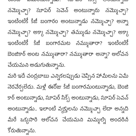
ఈరోజు ఏమంటున్నాడు? సూపర్ సిక్స్ అంటున్నారు
నమ్మొచ్చా? సూపర్ సెవెన్ అంటున్నారు నమ్మొచ్చా?
ఇంటింటికీ కేజీ బంగారం అంటున్నాడు నమ్మొచ్చా? అన్నా
నమ్మొచ్చా? అక్కా నమ్మొచ్చా? తమ్ముడు నమ్మొచ్చా? అక్కా
ఇంటింటికీ కేజీ బంగారమట నమ్ముతారా? ఇంటింటికీ
బెంజికార్ అంట నమ్ముతారా? నమ్ముతారా అన్నా? ఆలోచన
చేయమని అడుగుతున్నాను.
మరి ఇదే చంద్రబాబు ఎన్నికలప్పుడు చెప్పిన హామీలను ఏమీ
నెరవేర్చలేదు. మళ్లీ ఈరోజు కేజీ బంగారమంటున్నాడు, బెంజి
కార్ అంటున్నాడు, సూపర్ సిక్స్ అంటున్నాడు, సూపర్ సెవన్
అంటున్నాడు.. ఇలాంటి వ్యక్తులను నమ్మొచ్చా లేదా అన్నది
మీరే ఒక్కసారి ఆలోచన చేయమని మిమ్మల్ని అందరినీ
కోరుతున్నాను.