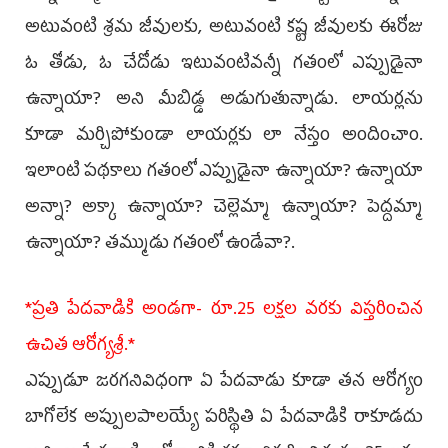
అటువంటి శ్రమ జీవులకు, అటువంటి కష్ట జీవులకు ఈరోజు
ఓ తోడు, ఓ చేదోడు ఇటువంటివన్నీ గతంలో ఎప్పుడైనా
ఉన్నాయా? అని మీబిడ్డ అడుగుతున్నాడు. లాయర్లను
కూడా మర్చిపోకుండా లాయర్లకు లా నేస్తం అందించాం.
ఇలాంటి పథకాలు గతంలో ఎప్పుడైనా ఉన్నాయా? ఉన్నాయా
అన్నా? అక్కా ఉన్నాయా? చెల్లెమ్మా ఉన్నాయా? పెద్దమ్మా
ఉన్నాయా? తమ్ముడు గతంలో ఉండేవా?.
*ప్రతి పేదవాడికి అండగా- రూ.25 లక్షల వరకు విస్తరించిన
ఉచిత ఆరోగ్యశ్రీ.*
ఎప్పుడూ జరగనివిధంగా ఏ పేదవాడు కూడా తన ఆరోగ్యం
బాగోలేక అప్పులపాలయ్యే పరిస్థితి ఏ పేదవాడికి రాకూడదు