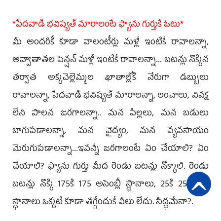
*పేదవాడి భవిష్యత్ మారాలంటే ఫ్యాను గుర్తుకే ఓటు*
మీ అందరికీ కూడా వాలంటీర్లు మళ్లీ ఇంటికే రావాలన్నా,
అవ్వాతాతల పెన్షన్ మళ్లీ ఇంటికే రావాలన్నా... బటన్లు నొక్కిన
తర్వాత అక్కచెల్లెమ్మల ఖాతాల్లోకి నేరుగా డబ్బులు
రావాలన్నా, పేదవాడి భవిష్యత్ మారాలన్నా, లంచాలు, వివక్ష
లేని పాలన జరగాలన్నా.. మన పిల్లలు, మన బడులు
బాగుపడాలన్నా, మన వైద్యం, మన వ్యవసాయం
మెరుగుపడాలన్నా...ఇవన్నీ జరగాలంటే ఏం చేయాలి? ఏం
చేయాలి? ఫ్యాను గుర్తు మీద రెండు బటన్లు నొక్కాలి. రెండు
బటన్లు నొక్కి 175కి 175 అసెంబ్లీ స్ధానాలు, 25కి 25 ఎంపీ
స్ధానాలు ఒక్కటి కూడా తగ్గేందుకే వీలు లేదు. సిద్ధమేనా?.