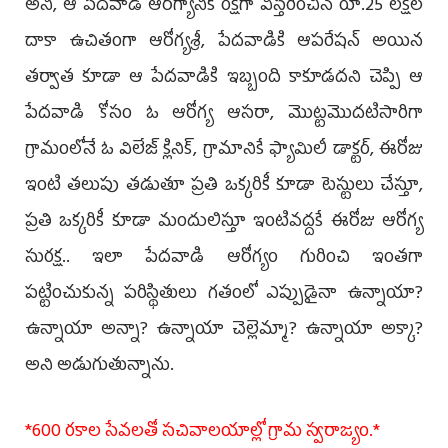
అని, ఆ పేదవాడి ఆరోగ్యానికి రక్షగా విస్తరించిన రూ.25 లక్షల
దాకా ఉచితంగా ఆరోగ్యశ్రీ, పేదవాడికి ఆపరేషన్ అయిన
తర్వాత కూడా ఆ పేదవాడికి ఇబ్బంది కాకూడదని చెప్పి ఆ
పేదవాడి కోసం ఓ ఆరోగ్య ఆసరా, మొట్టమొదటిసారిగా
గ్రామంలోనే ఓ విలేజ్ క్లినిక్, గ్రామానికే ఫ్యామిలీ డాక్టర్, ఈరోజు
ఇంటి తలుపు తడుతూ ప్రతి ఒక్కరికీ కూడా టెస్టులు చేస్తూ,
ప్రతి ఒక్కరికీ కూడా మందులిస్తూ ఇంటివద్దకే ఈరోజు ఆరోగ్య
సురక్ష.. ఇలా పేదవాడి ఆరోగ్యం గురించి ఇంతగా
పట్టించుకున్న పరిస్థితులు గతంలో ఎప్పుడైనా ఉన్నాయా?
ఉన్నాయా అన్నా? ఉన్నాయా చెల్లెమ్మా? ఉన్నాయా అక్కా?
అని అడుగుతున్నాను.
*600 రకాల సేవలతో సచివాలయాల్లో గ్రామ స్వరాజ్యం.*