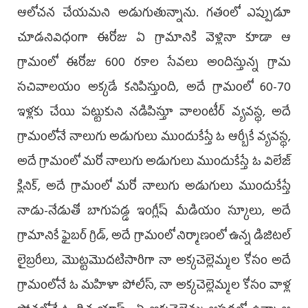
ఆలోచన చేయమని అడుగుతున్నాను. గతంలో ఎప్పుడూ
చూడనివిధంగా ఈరోజు ఏ గ్రామానికి వెళ్లినా కూడా ఆ
గ్రామంలో ఈరోజు 600 రకాల సేవలు అందిస్తున్న గ్రామ
సచివాలయం అక్కడే కనిపిస్తుంది, అదే గ్రామంలో 60-70
ఇళ్లకు చేయి పట్టుకుని నడిపిస్తూ వాలంటీర్ వ్యవస్థ, అదే
గ్రామంలోనే నాలుగు అడుగులు ముందుకేస్తే ఓ ఆర్బీకే వ్యవస్థ,
అదే గ్రామంలో మరో నాలుగు అడుగులు ముందుకేస్తే ఓ విలేజ్
క్లినిక్, అదే గ్రామంలో మరో నాలుగు అడుగులు ముందుకేస్తే
నాడు-నేడుతో బాగుపడ్డ ఇంగ్లీష్ మీడియం స్కూలు, అదే
గ్రామానికే ఫైబర్ గ్రిడ్, అదే గ్రామంలో నిర్మాణంలో ఉన్న డిజిటల్
లైబ్రరీలు, మొట్టమొదటిసారిగా నా అక్కచెల్లెమ్మల కోసం అదే
గ్రామంలోనే ఓ మహిళా పోలీస్, నా అక్కచెల్లెమ్మల కోసం వాళ్ల