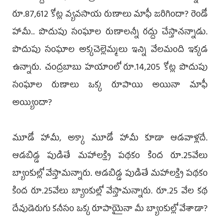
రూ.87,612 కోట్ల వ్యవసాయ రుణాలు మాఫీ జరిగిందా? రెండో
హామీ.. పొదుపు సంఘాల రుణాలన్నీ రద్దు చేస్తానన్నాడు.
పొదుపు సంఘాల అక్కచెల్లెమ్మలు ఇన్ని వేలమంది ఇక్కడ
ఉన్నారు. చంద్రబాబు హయాంలో రూ.14,205 కోట్ల పొదుపు
సంఘాల రుణాలు ఒక్క రూపాయి అయినా మాఫీ
అయ్యిందా?
మూడో హామీ, అక్కా మూడో హామీ కూడా ఆడవాళ్లదే.
ఆడబిడ్డ పుడితే మహాలక్ష్మి పథకం కింద రూ.25వేలు
బ్యాంకుల్లో వేస్తామన్నారు. ఆడబిడ్డ పుడితే మహాలక్ష్మి పథకం
కింద రూ.25వేలు బ్యాంకుల్లో వేస్తామన్నారు. రూ.25 వేల కథ
దేవుడెరుగు కనీసం ఒక్క రూపాయైనా మీ బ్యాంకుల్లో వేశాడా?