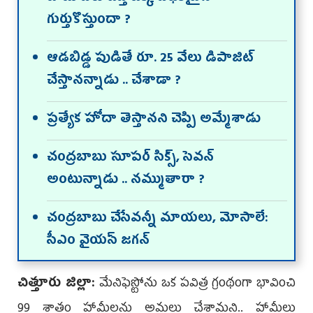
గుర్తుకొస్తుందా ?
ఆడబిడ్డ పుడితే రూ. 25 వేలు డిపాజిట్
చేస్తానన్నాడు .. చేశాడా ?
ప్రత్యేక హోదా తెస్తానని చెప్పి అమ్మేశాడు
చంద్రబాబు సూపర్ సిక్స్, సెవన్
అంటున్నాడు .. నమ్ముతారా ?
చంద్రబాబు చేసేవన్నీ మాయలు, మోసాలే:
సీఎం వైయ‌స్ జగన్‌
చిత్తూరు జిల్లా:
మేనిఫెస్టోను ఒక పవిత్ర గ్రంథంగా భావించి
99 శాతం హామీలను అమలు చేశామని.. హామీలు