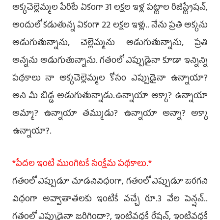
అక్కచెల్లెమ్మల పేరిటే ఏకంగా 31 లక్షల ఇళ్ల పట్టాల రిజిస్ట్రేషన్,
అందులో కడుతున్న ఏకంగా 22 లక్షల ఇళ్లు.. నేను ప్రతి అక్కను
అడుగుతున్నాను, చెల్లెమ్మను అడుగుతున్నాను, ప్రతి
అన్నను అడుగుతున్నాను. గతంలో ఎప్పుడైనా కూడా ఇన్నిన్ని
పథకాలు నా అక్కచెల్లెమ్మల కోసం ఎప్పుడైనా ఉన్నాయా?
అని మీ బిడ్డ అడుగుతున్నాడు.ఉన్నాయా అక్కా? ఉన్నాయా
అమ్మా? ఉన్నాయా తమ్ముడు? ఉన్నాయా అన్నా? అక్కా
ఉన్నాయా?.
*పేదల ఇంటి ముంగిటకే సంక్షేమ పథకాలు.*
గతంలో ఎప్పుడూ చూడనివిధంగా, గతంలో ఎప్పుడూ జరగని
విధంగా అవ్వాతాతలకు ఇంటికే వచ్చే రూ.3 వేల పెన్షన్..
గతంలో ఎప్పుడైనా జరిగిందా?, ఇంటివద్దకే రేషన్, ఇంటివద్దకే