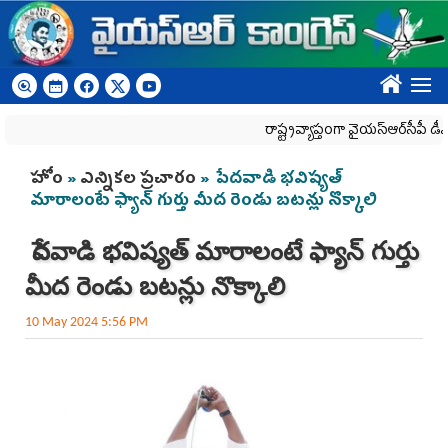
Skip to main content
????
రాష్ట్రవ్యాప్తంగా వైయ‌స్ఆర్‌సీపీ డీఎస్సీ 
You are here
హోం
»
ఎన్నికల ప్రచారం
» పేదవాడి భవిష్యత్‌
మారాలంటే ఫ్యాన్‌ గుర్తు మీద రెండు బటన్లు నొక్కాలి
పేదవాడి భవిష్యత్‌ మారాలంటే ఫ్యాన్‌ గుర్తు
మీద రెండు బటన్లు నొక్కాలి
10 May 2024 5:56 PM