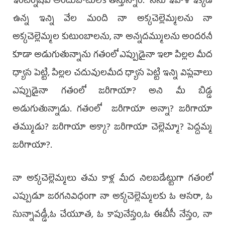
ఇంటర్న్‌షిప్ అందుబాటులోకి తెస్తున్నాం. నేను ఇవాళ ఇక్కడ
ఉన్న ఇన్ని వేల మంది నా అక్కచెల్లెమ్మలను నా
అక్కచెల్లెమ్మల కుటుంబాలను, నా అన్నదమ్ములను అందరనీ
కూడా అడుగుతున్నాను గతంలో ఎప్పుడైనా ఇలా పిల్లల మీద
ధ్యాస పెట్టి, పిల్లల చదువులమీద ధ్యాస పెట్టి ఇన్ని విప్లవాలు
ఎప్పుడైనా గతంలో జరిగాయా? అని మీ బిడ్డ
అడుగుతున్నాడు. గతంలో జరిగాయా అన్నా? జరిగాయా
తమ్ముడు? జరిగాయా అక్కా? జరిగాయా చెల్లెమ్మా? పెద్దమ్మ
జరిగాయా?.
నా అక్కచెల్లెమ్మలు తమ కాళ్ల మీద నిలబడేట్టుగా గతంలో
ఎప్పుడూ జరగనివిధంగా నా అక్కచెల్లెమ్మలకు ఓ ఆసరా, ఓ
సున్నావడ్డీ,ఓ చేయూత, ఓ కాపునేస్తం,ఓ ఈబీసీ నేస్తం, నా