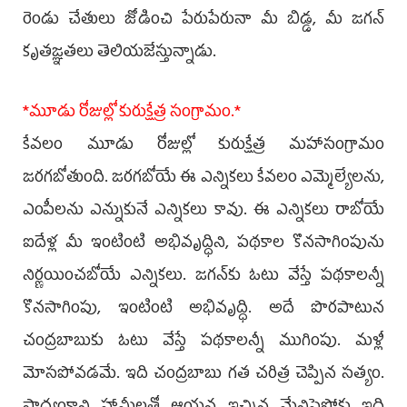
రెండు చేతులు జోడించి పేరుపేరునా మీ బిడ్డ, మీ జగన్‌
కృతజ్ఞతలు తెలియజేస్తున్నాడు.
*మూడు రోజుల్లో కురుక్షేత్ర సంగ్రామం.*
కేవలం మూడు రోజుల్లో కురుక్షేత్ర మహాసంగ్రామం
జరగబోతుంది. జరగబోయే ఈ ఎన్నికలు కేవలం ఎమ్మెల్యేలను,
ఎంపీలను ఎన్నుకునే ఎన్నికలు కావు. ఈ ఎన్నికలు రాబోయే
ఐదేళ్ల మీ ఇంటింటి అభివృద్ధిని, పథకాల కొనసాగింపును
నిర్ణయించబోయే ఎన్నికలు. జగన్‌కు ఓటు వేస్తే పథకాలన్నీ
కొనసాగింపు, ఇంటింటి అభివృద్ధి. అదే పొరపాటున
చంద్రబాబుకు ఓటు వేస్తే పథకాలన్నీ ముగింపు. మళ్లీ
మోసపోవడమే. ఇది చంద్రబాబు గత చరిత్ర చెప్పిన సత్యం.