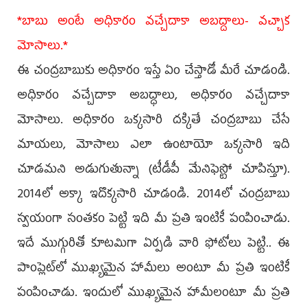
*బాబు అంటే అధికారం వచ్చేదాకా అబద్దాలు- వచ్చాక
మోసాలు.*
ఈ చంద్రబాబుకు అధికారం ఇస్తే ఏం చేస్తాడో మీరే చూడండి.
అధికారం వచ్చేదాకా అబద్ధాలు, అధికారం వచ్చేదాకా
మోసాలు. అధికారం ఒక్కసారి దక్కితే చంద్రబాబు చేసే
మాయలు, మోసాలు ఎలా ఉంటాయో ఒక్కసారి ఇది
చూడమని అడుగుతున్నా (టీడీపీ మేనిఫెస్టో చూపిస్తూ).
2014లో అక్కా ఇదొక్కసారి చూడండి. 2014లో చంద్రబాబు
స్వయంగా సంతకం పెట్టి ఇది మీ ప్రతి ఇంటికీ పంపించాడు.
ఇదే ముగ్గురితో కూటమిగా ఏర్పడి వారి ఫోటోలు పెట్టి.. ఈ
పాంప్లెట్‌లో ముఖ్యమైన హామీలు అంటూ మీ ప్రతి ఇంటికీ
పంపించాడు. ఇందులో ముఖ్యమైన హామీలంటూ మీ ప్రతి