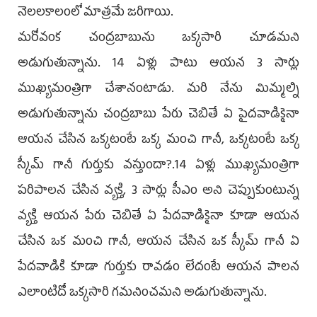
నెలలకాలంలో మాత్రమే జరిగాయి.
మరోవంక చంద్రబాబును ఒక్కసారి చూడమని
అడుగుతున్నాను. 14 ఏళ్లు పాటు ఆయన 3 సార్లు
ముఖ్యమంత్రిగా చేశానంటాడు. మరి నేను మిమ్మల్ని
అడుగుతున్నాను చంద్రబాబు పేరు చెబితే ఏ పైదవాడికైనా
ఆయన చేసిన ఒక్కటంటే ఒక్క మంచి గానీ, ఒక్కటంటే ఒక్క
స్కీమ్ గానీ గుర్తుకు వస్తుందా?.14 ఏళ్లు ముఖ్యమంత్రిగా
పరిపాలన చేసిన వ్యక్తి, 3 సార్లు సీఎం అని చెప్పుకుంటున్న
వ్యక్తి ఆయన పేరు చెబితే ఏ పేదవాడికైనా కూడా ఆయన
చేసిన ఒక మంచి గానీ, ఆయన చేసిన ఒక స్కీమ్ గానీ ఏ
పేదవాడికి కూడా గుర్తుకు రావడం లేదంటే ఆయన పాలన
ఎలాంటిదో ఒక్కసారి గమనించమని అడుగుతున్నాను.