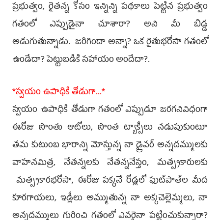
ప్రభుత్వం, రైతన్న కోసం ఇన్నిన్ని పథకాలు పెట్టిన ప్రభుత్వం
గతంలో ఎప్పుడైనా చూశారా? అని మీ బిడ్డ
అడుగుతున్నాడు. జరిగిందా అన్నా? ఒక రైతుభరోసా గతంలో
ఉండేదా? పెట్టుబడికి సహాయం అందేదా?.
*స్వయం ఉపాధికి తోడుగా...*
స్వయం ఉపాధికి తోడుగా గతంలో ఎప్పుడూ జరగనివిధంగా
ఈరోజు సొంతు ఆటోలు, సొంత ట్యాక్సీలు నడుపుకుంటూ
తమ కుటుంబ భారాన్ని మోస్తున్న నా డ్రైవర్ అన్నదమ్ములకు
వాహనమిత్ర, నేతన్నలకు నేతన్ననేస్తం, మత్స్యకారులకు
మత్స్యకారభరోసా, ఈరోజు పక్కనే రోడ్లలో ఫుట్‌పాత్‌ల మీద
కూరగాయలు, ఇడ్లీలు అమ్ముతున్న నా అక్కచెల్లెమ్మలు, నా
అన్నదమ్ములు గురించి గతంలో ఎవరైనా పట్టించుకున్నారా?