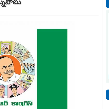
్నుపోటు