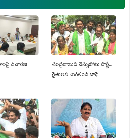
రమాలపై విచారణ
చంద్రబాబుది వెన్నుపోటు పార్టీ...
రైతులకు మిగిలింది బాధే