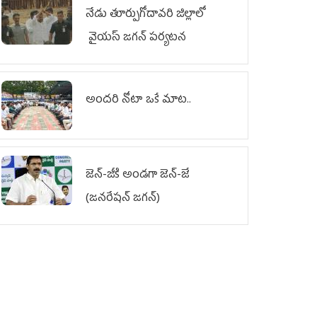
నేడు తూర్పుగోదావరి జిల్లాలో
వైయస్‌ జగన్‌ పర్యటన
అందరి నోటా ఒకే మాట..
జెన్‌-జీకి అండగా జెన్‌-జే
(జనరేషన్ జగన్)