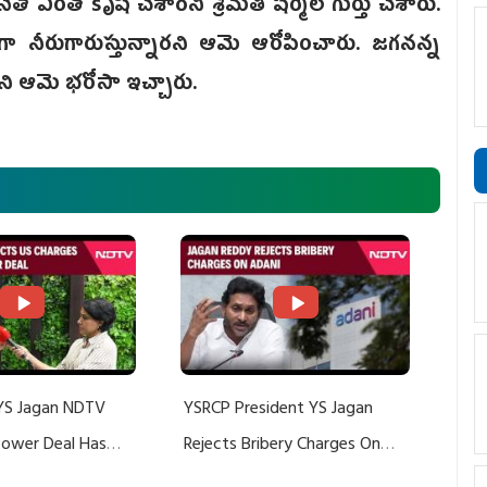
ఎంతో కృషి చేశారని శ్రీమతి షర్మిల గుర్తు చేశారు.
గా నీరుగారుస్తున్నారని ఆమె ఆరోపించారు. జగనన్న
రని ఆమె భరోసా ఇచ్చారు.
YS Jagan NDTV
YSRCP President YS Jagan
 Power Deal Has
Rejects Bribery Charges On
Do With Adani: YS
Adani, Threatens Defamation