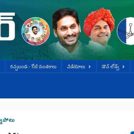
ర‌చ్చ‌బండ‌ - కోటి సంత‌కాలు
వీడియోలు
డౌన్ లోడ్స్
నుపోటు