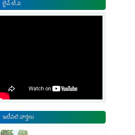
లైవ్ టి.వి
ఇటీవలి వార్తలు