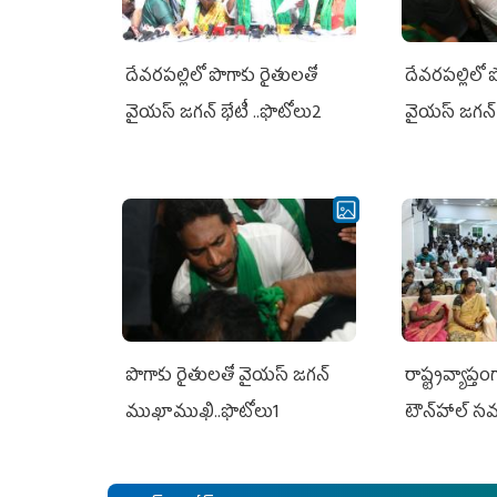
దేవరపల్లిలో పొగాకు రైతులతో
దేవరపల్లిలో 
వైయస్ జగన్ భేటీ ..ఫొటోలు2
వైయస్ జగన్ 
పొగాకు రైతుల‌తో వైయ‌స్ జ‌గ‌న్
రాష్ట్రవ్యాప్తం
ముఖాముఖి..ఫొటోలు1
టౌన్‌హాల్‌ స