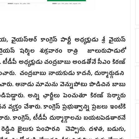
యస్ఆర్ కాంగ్రెస్ పార్టీ అధ్యక్షుడు శ్రీ వైయస్
వైయస్ షర్మిల శుక్రవారం రాత్రి జూలురుపాడులో
టీడీపీ అధ్యక్షుడు చంద్రబాబు అండతోనే సీఎం కిరణ్
్శించారు. చంద్రబాబు నాయకుడు కాదనీ, దుర్మార్గుడని
ానించారు. ఆనాడు మామను వెన్నుపోటు పొడిచిన బాబు
పడ్డారు. అన్ని ఛార్జీలు పెంచుతూ కిరణ్ సర్కారు
తం చేశారు. కాంగ్రెస్ ప్రభుత్వాన్ని ప్రజలు ఇంటికి
ారు. కాంగ్రెస్, టీడీపీ దుర్మార్గాలను బయటపెడతారనే
్ రెడ్డిని జైలుకు పంపారని చెప్పారు. దళిత, బడుగు,