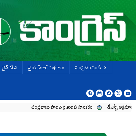
లైవ్ టి.వి
వైయస్ఆర్-పథకాలు
సంప్రదించండి
చంద్రబాబు పాలన రైతులకు హానికరం
డీఎస్సీ అక్రమాలపై విచారణ జర