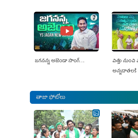
Jagan Rejects US Charges
Jagan Rejec
జగనన్న అజెండా సాంగ్….
విత్తు నుంచి
అన్నదాతలకి 
తాజా ఫోటోలు