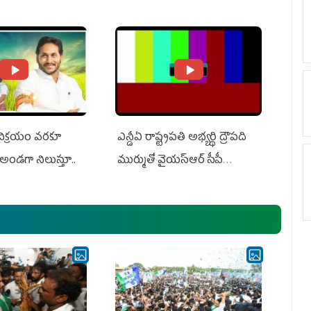
ts US Charges
Suit Against Media Groups
 విక్రయం వరకూ
ఎన్డీఏ రాష్ట్ర‌ప‌తి అభ్య‌ర్థి ద్రౌప‌ది
అండగా నిలుస్తూ..
ముర్ముతో వైయ‌స్ఆర్ సీపీ
అధ్య‌క్షులు, సీఎం వైయ‌స్ జ‌గ‌న్,
ఎమ్మెల్యేలు, ఎంపీల స‌మావేశం