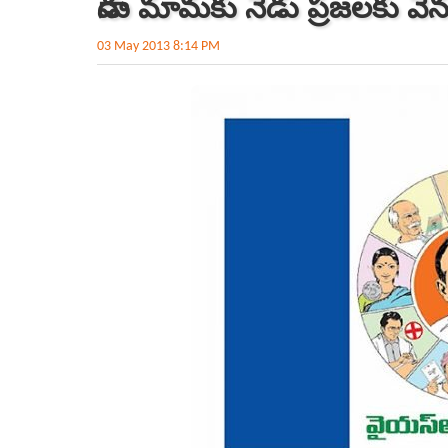
నాడు మామకు నేడు ప్రజలకు వెన
03 May 2013 8:14 PM