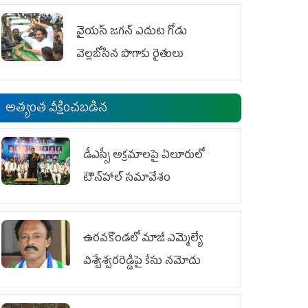
వైయ‌స్‌ జగన్ ఎదుట గోడు
వెల్లబోసిన పొగాకు రైతులు
అత్యంత వీక్షించబడిన
డీఎస్సీ అక్రమాలపై ఏలూరులో
టౌన్‌హాల్ సమావేశం
ఉరవకొండలో మాజీ ఎమ్మెల్యే
విశ్వేశ్వరరెడ్డిపై కేసు న‌మోదు