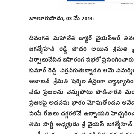
జూలూరుపాడు, 03 మే 2013:
దివంగత మహానేత డాక్టర్ వైయస్ఆర్ తనయ, వై
జగన్మోహన్ రెడ్డి సోదరి అయిన శ్రీమతి 
ఏర్పాటుచేసిన బహిరంగ సభలో ప్రసంగించారు. 
కుమార్ రెడ్డి విర్రవీగుతున్నారని ఆమె విమర
అనాలనీ శ్రీమతి షర్మిల తీవ్రంగా వ్యాఖ్య
నేడు ప్రజలను వెన్నుపోటు పొడిచారని మండి
ప్రజలపై అదనపు భారం మోపుతోందని ఆవేదన వ్యక్
పంపే రోజులు దగ్గరలోనే ఉన్నాయని హెచ్చరించ
తమ పార్టీ అధ్యక్షుడు శ్రీ వైయస్ జగన్మోహన