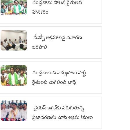
చంద్రబాబు పాలన రైతులకు
హానికరం
డీఎస్సీ అక్రమాలపై విచారణ
జరపాలి
చంద్రబాబుది వెన్నుపోటు పార్టీ...
రైతులకు మిగిలింది బాధే
వైయ‌స్ జగన్‌కు పెరుగుతున్న
ప్రజాదరణను చూసి అక్రమ కేసులు