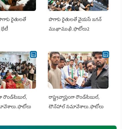
పొగాకు రైతులతో
పొగాకు రైతుల‌తో వైయ‌స్ జ‌గ‌న్
భేటీ
ముఖాముఖి..ఫొటోలు2
గా రౌండ్‌టేబుల్‌,
రాష్ట్రవ్యాప్తంగా రౌండ్‌టేబుల్‌,
మావేశాలు..ఫొటోలు
టౌన్‌హాల్‌ సమావేశాలు..ఫొటోలు