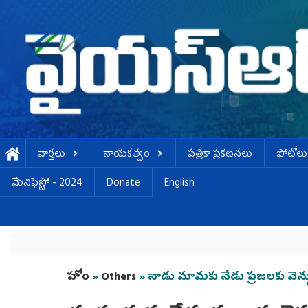
Skip to main content
వార్తలు
నాయకత్వం
పత్రికా ప్రకటనలు
ఫోటోలు
మేనిఫెస్టో - 2024
Donate
English
You are here
హోం
»
Others
» నాడు మామకు నేడు ప్రజలకు వెన్