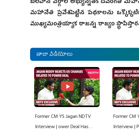
బలహీన వర్గాల అభ్యున్నతికి దివంగత మహానేత 
మహానేత ప్రవేశపెట్టిన పథకాలను ఒక్కొక్కటి
ముఖ్యమంత్రయ్యాక రాజన్న రాజ్యం స్థాపిస్తా
తాజా వీడియోలు
Former CM YS Jagan NDTV
Former CM 
Interview | ower Deal Has
Interview |
Nothing To Do With Adani: YS
Nothing To 