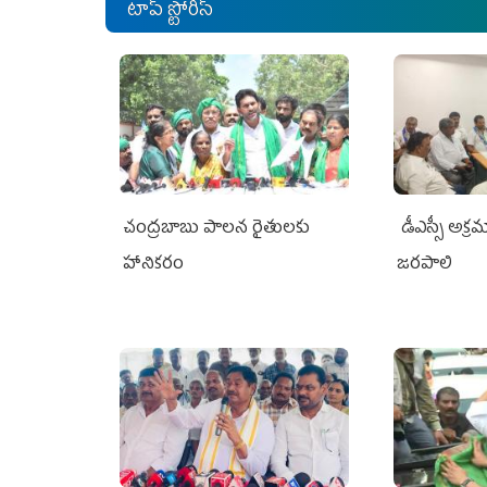
టాప్ స్టోరీస్
చంద్రబాబు పాలన రైతులకు
డీఎస్సీ అక్
హానికరం
జరపాలి