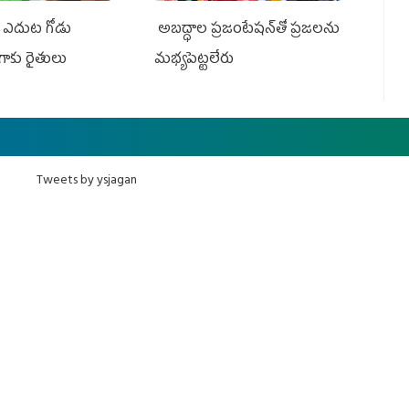
్ ఎదుట గోడు
అబద్ధాల ప్రజంటేషన్‌తో ప్రజలను
ొగాకు రైతులు
మభ్యపెట్టలేరు
Tweets by ysjagan