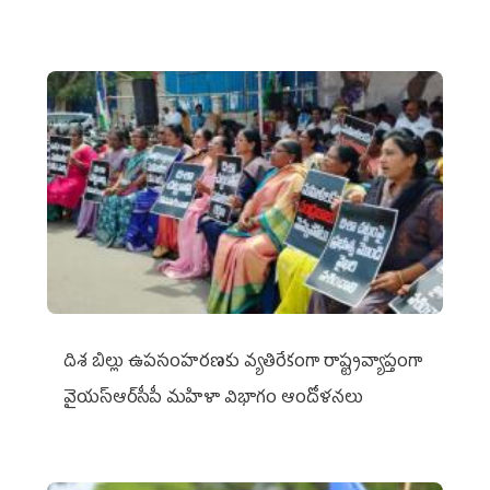
దిశ బిల్లు ఉపసంహరణకు వ్యతిరేకంగా రాష్ట్రవ్యాప్తంగా
వైయ‌స్ఆర్‌సీపీ మహిళా విభాగం ఆందోళనలు