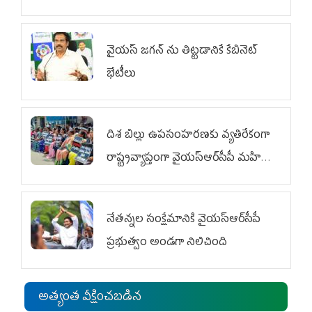
వైయ‌స్ జగన్‌ ను తిట్టడానికే కేబినెట్‌
భేటీలు
దిశ బిల్లు ఉపసంహరణకు వ్యతిరేకంగా
రాష్ట్రవ్యాప్తంగా వైయ‌స్ఆర్‌సీపీ మహిళా
విభాగం ఆందోళనలు
నేతన్నల సంక్షేమానికి వైయ‌స్ఆర్‌సీపీ
ప్రభుత్వం అండగా నిలిచింది
అత్యంత వీక్షించబడిన