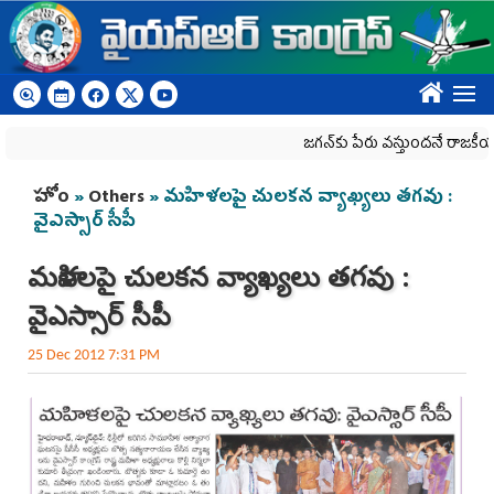
Skip to main content
????
జగన్‌కు పేరు వస్తుందనే రాజకీయ కక్షతో దిశ
You are here
హోం
»
Others
» మహిళలపై చులకన వ్యాఖ్యలు తగవు :
వైఎస్సార్ సీపీ
మహిళలపై చులకన వ్యాఖ్యలు తగవు :
వైఎస్సార్ సీపీ
25 Dec 2012 7:31 PM