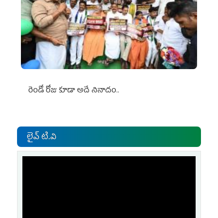
రెండో రోజు కూడా అదే నినాదం..
లైవ్ టి.వి