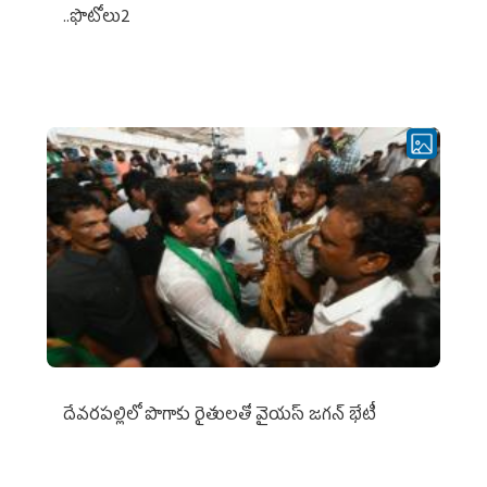
..ఫొటోలు2
దేవరపల్లిలో పొగాకు రైతులతో వైయస్ జగన్ భేటీ