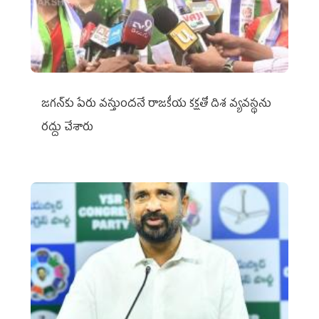
జగన్‌కు పేరు వస్తుందనే రాజకీయ కక్షతో దిశ వ్య‌వ‌స్థ‌ను
రద్దు చేశారు