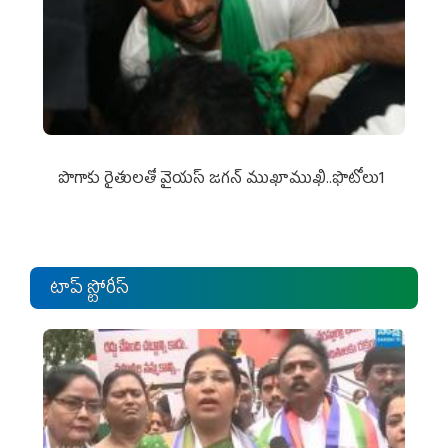
పొగాకు రైతుల‌తో వైయ‌స్ జ‌గ‌న్ ముఖాముఖి..ఫొటోలు1
టాప్ స్టోరీస్