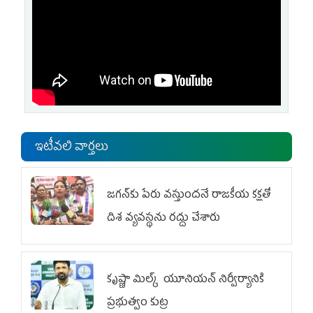
ఇటీవలి వార్తలు
జగన్‌కు పేరు వస్తుందనే రాజకీయ కక్షతో
దిశ వ్య‌వ‌స్థ‌ను రద్దు చేశారు
కృష్ణా మిల్క్‌ యూనియన్‌ నిర్వీర్యానికి
ప్రభుత్వం కుట్ర