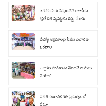
జగన్‌కు పేరు వస్తుందనే రాజకీయ
కక్షతో దిశ వ్య‌వ‌స్థ‌ను రద్దు చేశారు
డీఎస్సీ అక్రమాలపై సీబీఐ విచారణ
జరపాలి
ఎన్నికల హామీలను వెంటనే అమలు
చేయాలి
చేనేత రంగానికి గత ప్రభుత్వంలో
ధీమా