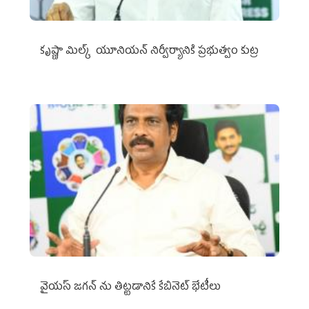
కృష్ణా మిల్క్‌ యూనియన్‌ నిర్వీర్యానికి ప్రభుత్వం కుట్ర
వైయ‌స్ జగన్‌ ను తిట్టడానికే కేబినెట్‌ భేటీలు