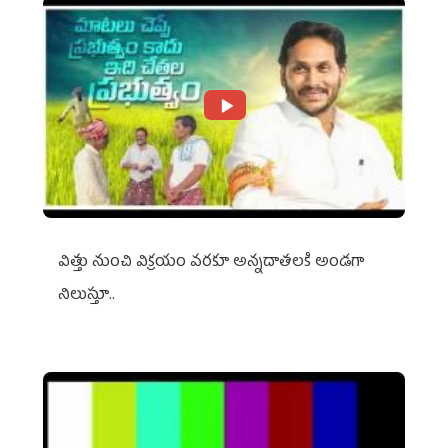
విత్తు నుంచి విక్రయం వరకూ అన్నదాతలకి అండగా
నిలుస్తూ..