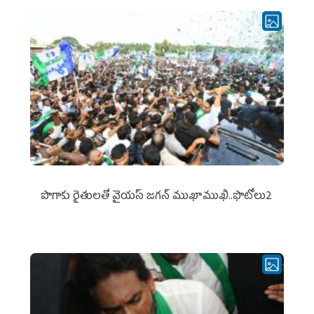
పొగాకు రైతుల‌తో వైయ‌స్ జ‌గ‌న్ ముఖాముఖి..ఫొటోలు2