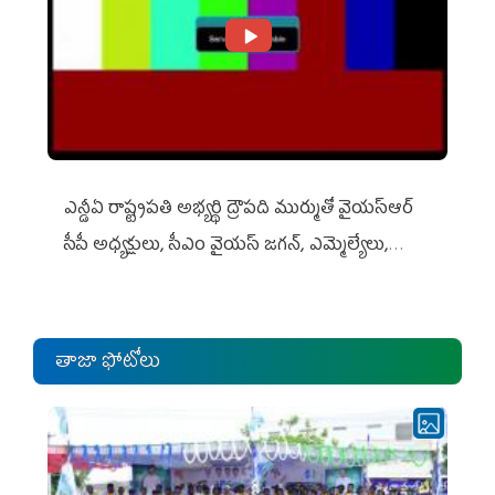
ఎన్డీఏ రాష్ట్ర‌ప‌తి అభ్య‌ర్థి ద్రౌప‌ది ముర్ముతో వైయ‌స్ఆర్
సీపీ అధ్య‌క్షులు, సీఎం వైయ‌స్ జ‌గ‌న్, ఎమ్మెల్యేలు,
ఎంపీల స‌మావేశం
తాజా ఫోటోలు