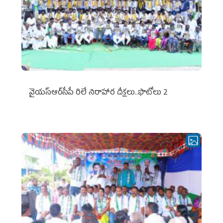
వైయ‌స్ఆర్‌సీపీ రిలే నిరాహార దీక్షలు..ఫొటోలు 2