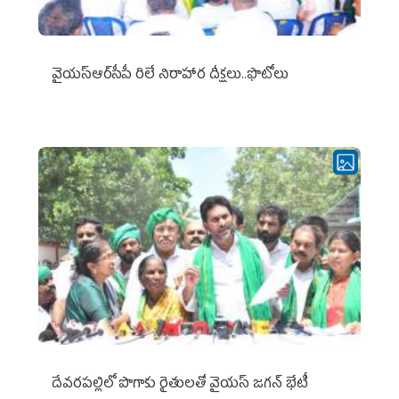
వైయ‌స్ఆర్‌సీపీ రిలే నిరాహార దీక్షలు..ఫొటోలు
దేవరపల్లిలో పొగాకు రైతులతో వైయస్ జగన్ భేటీ