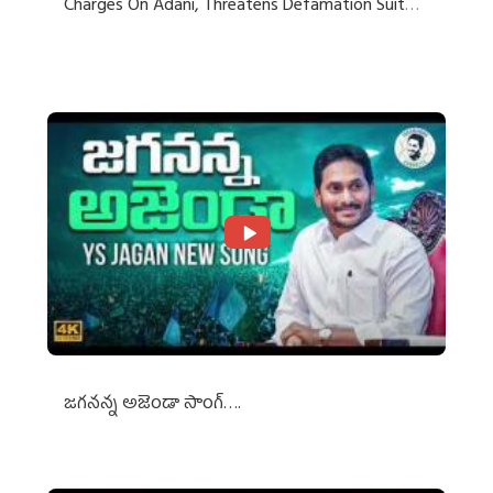
Charges On Adani, Threatens Defamation Suit
Against Media Groups
జగనన్న అజెండా సాంగ్….