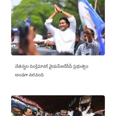
నేతన్నల సంక్షేమానికి వైయ‌స్ఆర్‌సీపీ ప్రభుత్వం
అండగా నిలిచింది