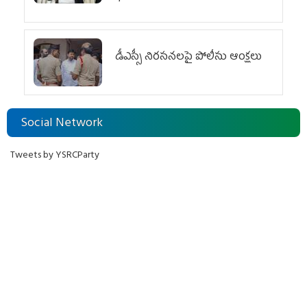
డీఎస్సీ నిరసనలపై పోలీసు ఆంక్షలు
Social Network
Tweets by YSRCParty