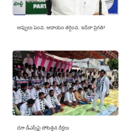
అప్పులు పెంచి.. ఆదాయం తగ్గించి.. ఇదేనా ప్రగతి?
దగా డీఎస్సీపై పోటెత్తిన దీక్షలు