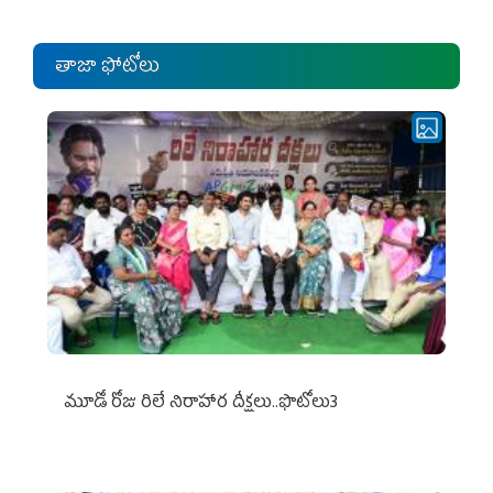
తాజా ఫోటోలు
మూడో రోజు రిలే నిరాహార దీక్షలు..ఫొటోలు3