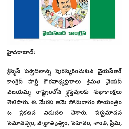
హైదరాబాద్:
క్రిస్మస్ పర్వదినాన్ని పురస్కరించుకుని వైయస్ఆర్
కాంగ్రెస్ పార్టీ గౌరవాధ్యక్షురాలు శ్రీమతి వైయస్
విజయమ్మ రాష్ట్రంలోని క్రైస్తవులకు శుభాకాంక్షలు
తెలిపారు. ఈ మేరకు ఆమె సోమవారం సాయంత్రం
ఓ ప్రకటన విడుదల చేశారు. సర్వమానవ
సమానత్వం, సౌభ్రాతృత్వం, సహనం, శాంతి, ప్రేమ,