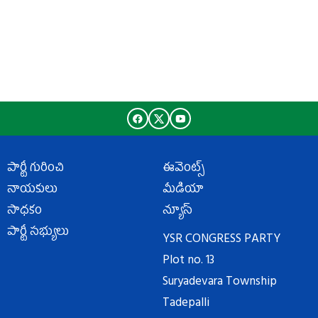
పార్టీ గురించి
ఈవెంట్స్
నాయకులు
మీడియా
సాధకం
న్యూస్
పార్టీ సభ్యులు
YSR CONGRESS PARTY
Plot no. 13
Suryadevara Township
Tadepalli