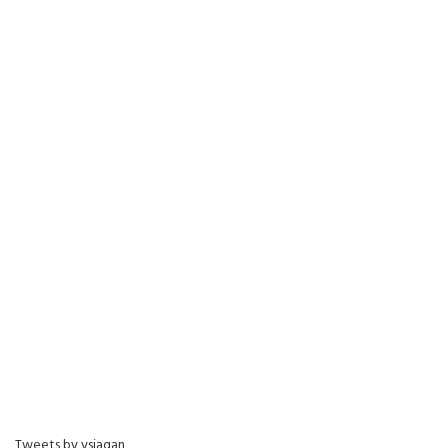
Tweets by ysjagan