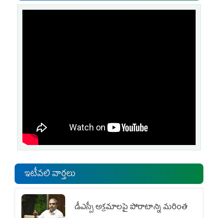
ఇటీవలి వార్తలు
డీఎస్సీ అక్రమాలపై పోరాటాన్ని మరింత