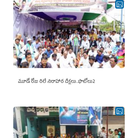
మూడో రోజు రిలే నిరాహార దీక్షలు..ఫొటోలు2