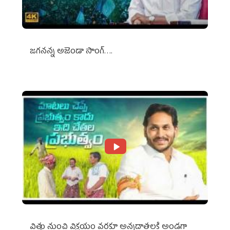
జగనన్న అజెండా సాంగ్….
విత్తు నుంచి విక్రయం వరకూ అన్నదాతలకి అండగా