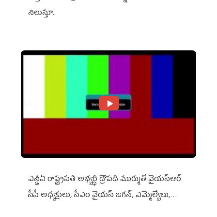
నిలుస్తూ..
ఎన్డీఏ రాష్ట్ర‌ప‌తి అభ్య‌ర్థి ద్రౌప‌ది ముర్ముతో వైయ‌స్ఆర్
సీపీ అధ్య‌క్షులు, సీఎం వైయ‌స్ జ‌గ‌న్, ఎమ్మెల్యేలు,
ఎంపీల స‌మావేశం