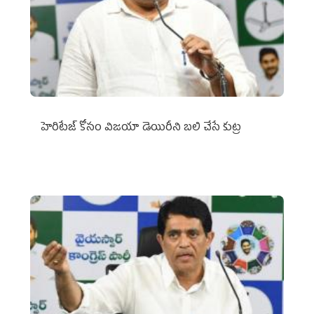
హెరిటేజ్ కోసం విజయా డెయిరీని బలి చేసే కుట్ర‌