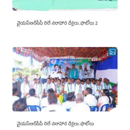
వైయ‌స్ఆర్‌సీపీ రిలే నిరాహార దీక్షలు..ఫొటోలు 2
వైయ‌స్ఆర్‌సీపీ రిలే నిరాహార దీక్షలు..ఫొటోలు