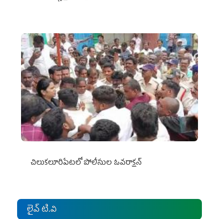
చిలుక‌లూరిపేట‌లో పోలీసుల ఓవ‌రాక్ష‌న్‌
లైవ్ టి.వి