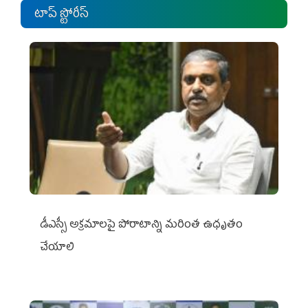
టాప్ స్టోరీస్
డీఎస్సీ అక్రమాలపై పోరాటాన్ని మరింత ఉధృతం
చేయాలి