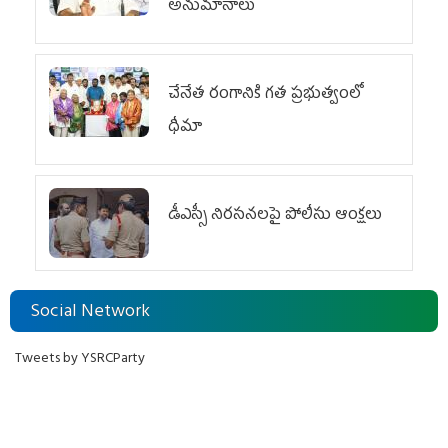
అనుమానాలు
చేనేత రంగానికి గత ప్రభుత్వంలో
ధీమా
డీఎస్సీ నిరసనలపై పోలీసు ఆంక్షలు
Social Network
Tweets by YSRCParty