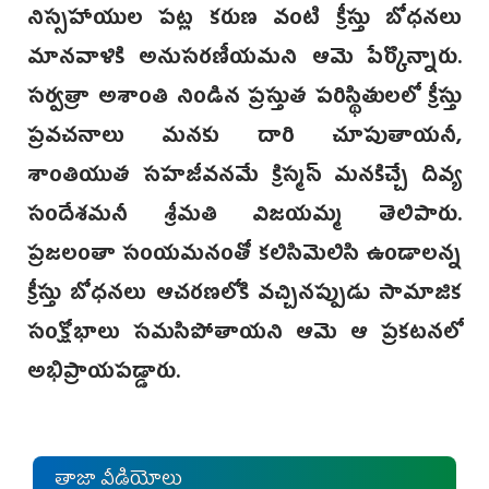
నిస్సహాయుల పట్ల కరుణ వంటి క్రీస్తు బోధనలు
మానవాళికి అనుసరణీయమని ఆమె పేర్కొన్నారు.
సర్వత్రా అశాంతి నిండిన ప్రస్తుత పరిస్థితులలో క్రీస్తు
ప్రవచనాలు మనకు దారి చూపుతాయనీ,
శాంతియుత సహజీవనమే క్రిస్మస్ మనకిచ్చే దివ్య
సందేశమనీ శ్రీమతి విజయమ్మ తెలిపారు.
ప్రజలంతా సంయమనంతో కలిసిమెలిసి ఉండాలన్న
క్రీస్తు బోధనలు ఆచరణలోకి వచ్చినప్పుడు సామాజిక
సంక్షోభాలు సమసిపోతాయని ఆమె ఆ ప్రకటనలో
అభిప్రాయపడ్డారు.
తాజా వీడియోలు