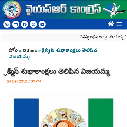
Skip to main content
????
డీఎస్సీ అక్రమాలపై పోరాటాన్ని మరి
You are here
హోం
»
Others
» క్రిస్మస్ శుభాకాంక్షలు తెలిపిన
విజయమ్మ
క్రిస్మస్ శుభాకాంక్షలు తెలిపిన విజయమ్మ
24 Dec 2012 7:39 PM