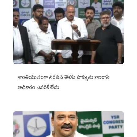
శాంతియుతంగా నిరసన తెలిపే హక్కును కాలరాసే
అధికారం ఎవరికీ లేదు