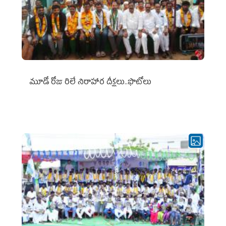
మూడో రోజు రిలే నిరాహార దీక్షలు..ఫొటోలు