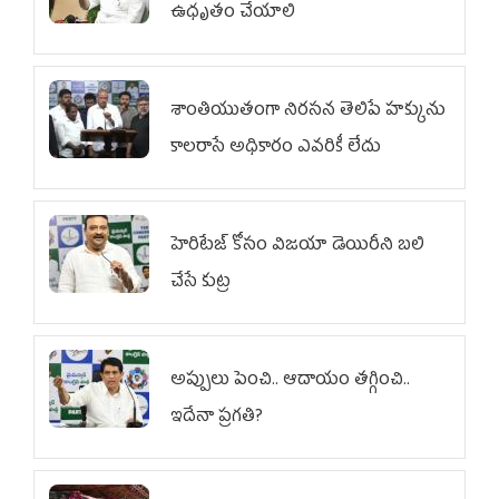
ఉధృతం చేయాలి
శాంతియుతంగా నిరసన తెలిపే హక్కును
కాలరాసే అధికారం ఎవరికీ లేదు
హెరిటేజ్ కోసం విజయా డెయిరీని బలి
చేసే కుట్ర‌
అప్పులు పెంచి.. ఆదాయం తగ్గించి..
ఇదేనా ప్రగతి?