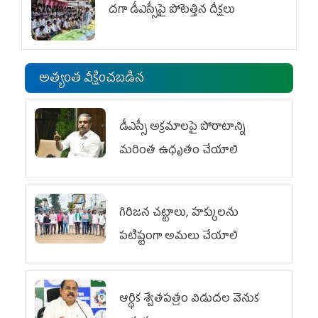
దగా డీఎస్సీపై పోటెత్తిన దీక్షలు
అత్యంత వీక్షించబడిన
డీఎస్సీ అక్రమాలపై పోరాటాన్ని
మరింత ఉధృతం చేయాలి
గిరిజన చట్టాలు, హక్కులను
పటిష్టంగా అమలు చేయాలి
ఆర్థిక శ్వేతపత్రం విడుదల వెనుక