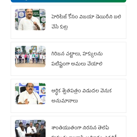
హెరిటేజ్ కోసం విజయా డెయిరీని బలి
చేసే కుట్ర‌
గిరిజన చట్టాలు, హక్కులను
పటిష్టంగా అమలు చేయాలి
ఆర్థిక శ్వేతపత్రం విడుదల వెనుక
అనుమానాలు
శాంతియుతంగా నిరసన తెలిపే