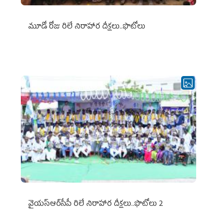
మూడో రోజు రిలే నిరాహార దీక్షలు..ఫొటోలు
వైయ‌స్ఆర్‌సీపీ రిలే నిరాహార దీక్షలు..ఫొటోలు 2