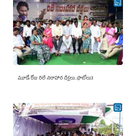
మూడో రోజు రిలే నిరాహార దీక్షలు..ఫొటోలు3