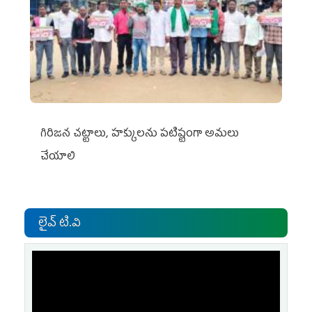
గిరిజన చట్టాలు, హక్కులను పటిష్టంగా అమలు
చేయాలి
లైవ్ టి.వి