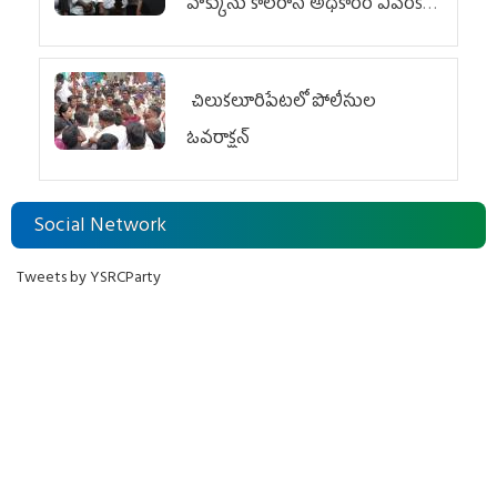
హక్కును కాలరాసే అధికారం ఎవరికీ
లేదు
చిలుక‌లూరిపేట‌లో పోలీసుల
ఓవ‌రాక్ష‌న్‌
Social Network
Tweets by YSRCParty