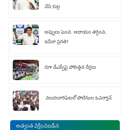
చేసే కుట్ర‌
అప్పులు పెంచి.. ఆదాయం తగ్గించి..
ఇదేనా ప్రగతి?
దగా డీఎస్సీపై పోటెత్తిన దీక్షలు
చిలుక‌లూరిపేట‌లో పోలీసుల ఓవ‌రాక్ష‌న్‌
అత్యంత వీక్షించబడిన