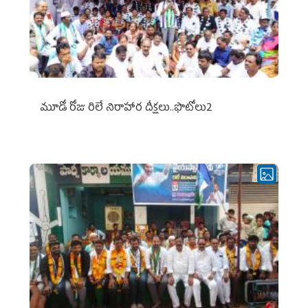
మూడో రోజు రిలే నిరాహార దీక్షలు..ఫొటోలు2