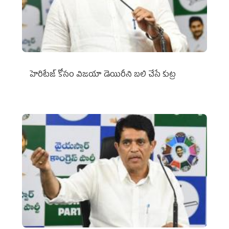
హెరిటేజ్ కోసం విజయా డెయిరీని బలి చేసే కుట్ర‌