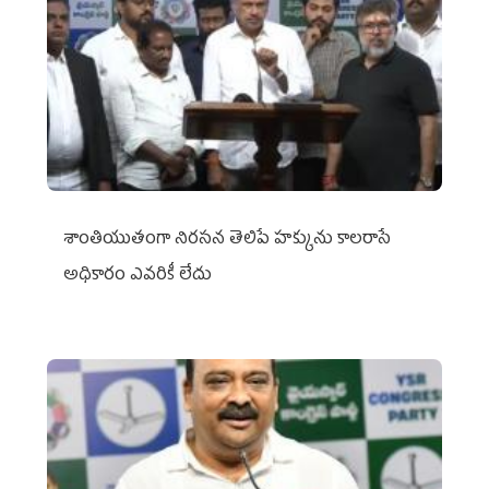
శాంతియుతంగా నిరసన తెలిపే హక్కును కాలరాసే
అధికారం ఎవరికీ లేదు