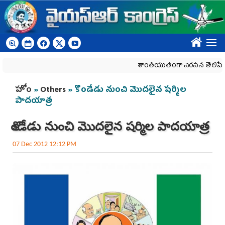
Skip to main content
????
శాంతియుతంగా నిరసన తెలిపే హక్కును 
You are here
హోం
»
Others
» కొండేడు నుంచి మొదలైన షర్మిల
పాదయాత్ర
కొండేడు నుంచి మొదలైన షర్మిల పాదయాత్ర
07 Dec 2012 12:12 PM