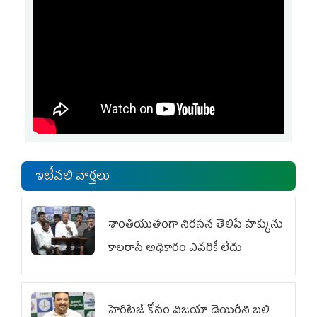
ఇటీవలి వార్తలు
శాంతియుతంగా నిరసన తెలిపే హక్కును
కాలరాసే అధికారం ఎవరికీ లేదు
హెరిటేజ్ కోసం విజయా డెయిరీని బలి