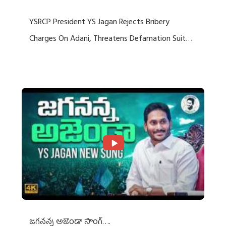
YSRCP President YS Jagan Rejects Bribery
Charges On Adani, Threatens Defamation Suit
Against Media Groups
జగనన్న అజెండా సాంగ్….