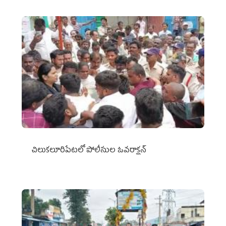
చిలుక‌లూరిపేట‌లో పోలీసుల ఓవ‌రాక్ష‌న్‌