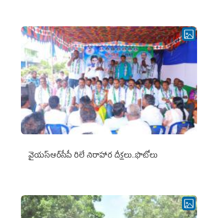
వైయ‌స్ఆర్‌సీపీ రిలే నిరాహార దీక్షలు..ఫొటోలు