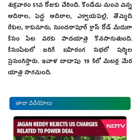
శుక్రవారం 51వ రోజుకు చేరింది. కొండేడు నుంచి చిన్న
ఆదిరాల, పెద్ద ఆదిరాల, ఎక్వాయపల్లి, తొమ్మిది
రేకుల, కాకునూరు, సుందరాపూర్‌ క్రాస్‌ రోడ్‌ మీదుగా
కేసం పేట వరకు పాదయాత్ర కొనసాగుతుంది.
కేసంపేటలో జరిగే బహిరంగ సభలో షర్మిల
ప్రసంగిస్తారు. ఇవాళ దాదాపు 19 కిలో మీటర్ల మేర
యాత్ర సాగనుంది.
తాజా వీడియోలు