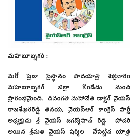
మహబూబ్నగర్ :
మరో ప్రజా ప్రస్థానం పాదయాత్ర శుక్రవారం
మహబూబ్నగర్ జిల్లా కొండేడు నుంచి
ప్రారంభమైంది. దివంగత మహానేత డాక్టర్ వైయస్
రాజశేఖరరెడ్డి తనయ, వైయస్ఆర్ కాంగ్రెస్ పార్టీ
అధ్యక్షుడు శ్రీ వైయస్ జగన్మోహన్ రెడ్డి సోదరి
అయిన శ్రీమతి వైయస్ షర్మిల చేపట్టిన యాత్ర