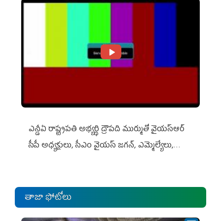
ఎన్డీఏ రాష్ట్ర‌ప‌తి అభ్య‌ర్థి ద్రౌప‌ది ముర్ముతో వైయ‌స్ఆర్
సీపీ అధ్య‌క్షులు, సీఎం వైయ‌స్ జ‌గ‌న్, ఎమ్మెల్యేలు,
ఎంపీల స‌మావేశం
తాజా ఫోటోలు