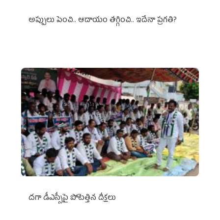
అప్పులు పెంచి.. ఆదాయం తగ్గించి.. ఇదేనా ప్రగతి?
దగా డీఎస్సీపై పోటెత్తిన దీక్షలు