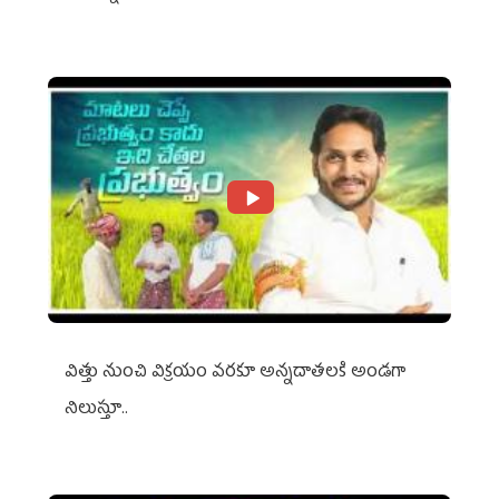
విత్తు నుంచి విక్రయం వరకూ అన్నదాతలకి అండగా
నిలుస్తూ..