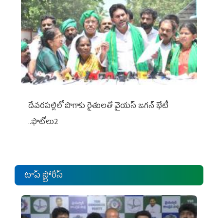
దేవరపల్లిలో పొగాకు రైతులతో వైయస్ జగన్ భేటీ
..ఫొటోలు2
టాప్ స్టోరీస్