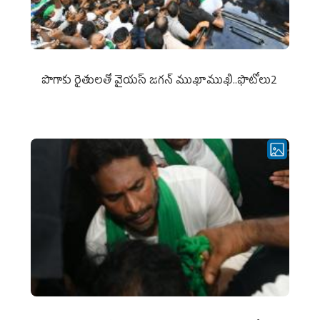
పొగాకు రైతుల‌తో వైయ‌స్ జ‌గ‌న్ ముఖాముఖి..ఫొటోలు2