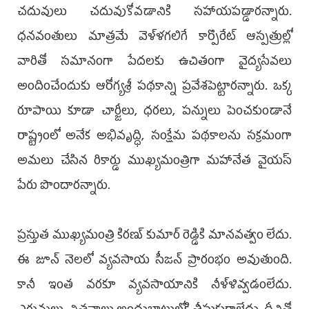
చదువులు చదువుకోవడానికి సహాయపడ్డారన్నారు.
ధనవంతులు మాత్రమే వెళ్ళగలిగే కార్పొరేట్‌ ఆస్పత్రుల్లో
వారితో సమానంగా పేదలకు ఉచితంగా వైద్యసేవలు
అందించేందుకు ఆరోగ్యశ్రీ పథకాన్ని ప్రవేశపెట్టారన్నారు. ఒక్క
రూపాయి కూడా చార్జీలు, ధరలు, పన్నులు పెంచకుండానే
రాష్ట్రంలో అనేక అభివృద్ధి, సంక్షేమ పథకాలను సక్రమంగా
అమలు చేసిన రికార్డు ముఖ్యమంత్రిగా మహానేత వైయస్‌
పేరు పొందారన్నారు.
ప్రస్తుత ముఖ్యమంత్రి కిరణ్‌ కుమార్‌ రెడ్డికి మానవత్వం లేదు.
ఈ జూన్‌ నెలలో వ్యవసాయ సీజన్‌ ప్రారంభం అవుతుంది.
కానీ ఇంత వరకూ వ్యవసాయానికి నీళ్ళివ్వడంలేదు.