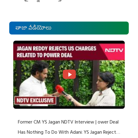
తాజా వీడియోలు
Former CM YS Jagan NDTV Interview | ower Deal
Has Nothing To Do With Adani: YS Jagan Rejects