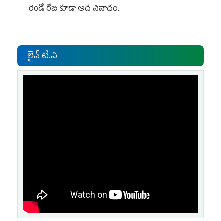
రెండో రోజు కూడా అదే నినాదం..
లైవ్ టి.వి