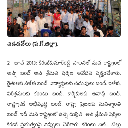
నిడదవోలు (ప.గో.జిల్లా),
2 జూన్‌ 2013: కిరణ్‌కుమార్‌రెడ్డి పాలనలో మన రాష్ట్రంలో
అన్నీ బంద్‌ అని శ్రీమతి షర్మిల ఆవేదన వ్యక్తంచేశారు.
రైతులకు నీళ్ళు బంద్. విద్యార్థులకు చదువులు బంద్. ఇళ్ళు,
పరిశ్రమలకు కరెంటు బంద్. కార్మికులకు ఉపాధి బంద్.
రాష్ట్రానికి అభివృద్ధి బంద్‌. రాష్ట్ర ప్రజలకు మనశ్శాంతి
బంద్‌. ఇదీ మన రాష్ట్రంలో ఉన్న దుస్థితి అని శ్రీమతి షర్మిల
కిరణ్‌ ప్రభుత్వంపై నిప్పులు చెరిగారు. కరెంటు నిల్... బిల్లు