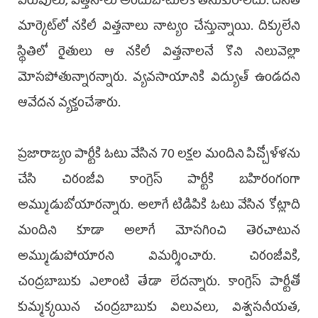
ఎరువులు, విత్తనాలు అందుబాటులోకి తీసుకురాలేదు. దీనితో
మార్కెట్‌లో నకిలీ విత్తనాలు నాట్యం చేస్తున్నాయి. దిక్కులేని
స్థితిలో రైతులు ఆ నకిలీ విత్తనాలనే కొని నిలువెల్లా
మోసపోతున్నారన్నారు. వ్యవసాయానికి విద్యుత్‌ ఉండదని
ఆవేదన వ్యక్తంచేశారు.
ప్రజారాజ్యం పార్టీకి ఓటు వేసిన 70 లక్షల మందిని పిచ్చోళ్ళను
చేసి చిరంజీవి కాంగ్రెస్‌ పార్టీకి బహిరంగంగా
అమ్ముడుబోయారన్నారు. అలాగే టిడిపికి ఓటు వేసిన కోట్లాది
మందిని కూడా అలాగే మోసగించి తెరచాటున
అమ్ముడుపోయారని విమర్శించారు. చిరంజీవికి,
చంద్రబాబుకు ఎలాంటి తేడా లేదన్నారు. కాంగ్రెస్‌ పార్టీతో
కుమ్మక్కయిన చంద్రబాబుకు విలువలు, విశ్వసనీయత,