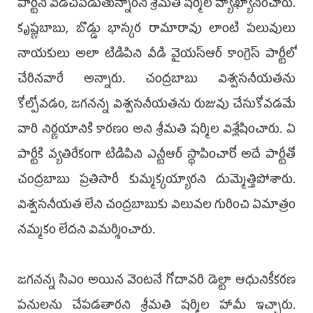
పార్టీని విడిచిపెడుతున్నారని శ్రీమతి షర్మిల వ్యాఖ్యానించారు.
కృష్ణబాబు, బొడ్డు భాస్కర రామారావు లాంటి పలువులు
నాయకులు అలా టిడిపిని వీడి వైయస్‌ఆర్‌ కాంగ్రెస్‌ పార్టీలో
చేరినవారే అన్నారు. చంద్రబాబు విశ్వసనీయతను
కోల్పోవడం, జగనన్న విశ్వసనీయతను రుజువు చేసుకోవడమే
వారి నిర్ణయానికి కారణం అని శ్రీమతి షర్మిల విశ్లేషించారు. ఏ
పార్టీకి వ్యతిరేకంగా టిడిపిని ఎన్టీఆర్‌ స్థాపించారో అదే పార్టీతో
చంద్రబాబు ప్రతిసారీ కుమ్మక్కయ్యారని దుమ్మెత్తిపోశారు.
విశ్వసనీయత లేని చంద్రబాబుకు విలువల గురించి ఏమాత్రం
నమ్మకం లేదని విమర్శించారు.
జగనన్న సిఎం అయిన వెంటనే గోదావరి డెల్టా ఆధునికీకరణ
పనులను చేపడతారని శ్రీమతి షర్మిల హామీ ఇచ్చారు.