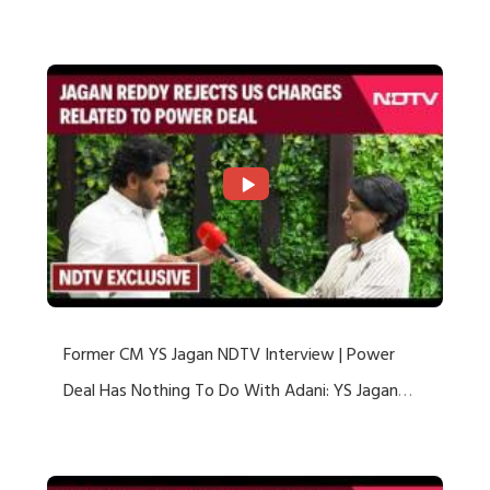
US Charges
Former CM YS Jagan NDTV Interview | Power
Deal Has Nothing To Do With Adani: YS Jagan
Rejects US Charges