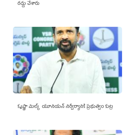
రద్దు చేశారు
కృష్ణా మిల్క్‌ యూనియన్‌ నిర్వీర్యానికి ప్రభుత్వం కుట్ర