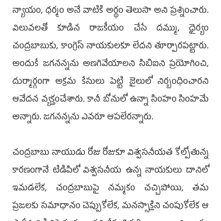
న్యాయం, ధర్మం అనే వాటికి అర్థం తెలుసా అని ప్రశ్నించారు.
విలువలతో కూడిన రాజకీయం చేసే దమ్ము, ధైర్యం
చంద్రబాబుకు, కాంగ్రెస్‌ నాయకులకూ లేదని తూర్పారపట్టారు.
అందుకే జగనన్నను అణగివేయాలని సిబిఐని ప్రయోగించి,
దుర్మార్గంగా అక్రమ కేసులు పెట్టి జైలులో నిర్బంధించారని
ఆవేదన వ్యక్తంచేశారు. కానీ బోనులో ఉన్నా సింహం సింహమే
అన్నారు. జగనన్నను ఎవరూ ఆపలేరన్నారు.
చంద్రబాబు నాయుడు రోజు రోజుకూ విశ్వసనీయత కోల్పోతున్న
కారణంగానే టిడిపిలో విశ్వసనీయ ఉన్న నాయకులు దానిలో
ఇమడలేక, చంద్రబాబుపై నమ్మకం చచ్చిపోయి, తమ
ప్రజలకు సమాధానం చెప్పుకోలేక, మనస్సాక్షిని చంపుకోలేక ఆ