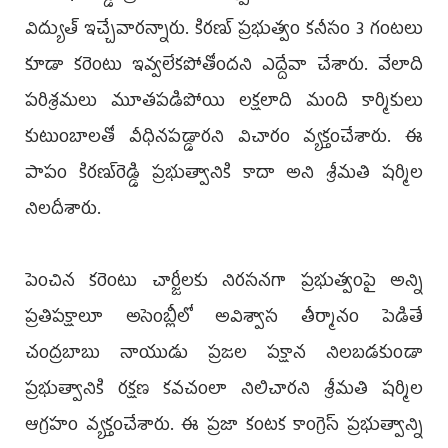
విద్యుత్‌ ఇచ్చేవారన్నారు. కిరణ్‌ ప్రభుత్వం కనీసం 3 గంటలు
కూడా కరెంటు ఇవ్వలేకపోతోందని ఎద్దేవా చేశారు. వేలాది
పరిశ్రమలు మూతపడిపోయి లక్షలాది మంది కార్మికులు
కుటుంబాలతో వీధినపడ్డారని విచారం వ్యక్తంచేశారు. ఈ
పాపం కిరణ్‌రెడ్డి ప్రభుత్వానికి కాదా అని శ్రీమతి షర్మిల
నిలదీశారు.
పెంచిన కరెంటు చార్జీలకు నిరసనగా ప్రభుత్వంపై అన్ని
ప్రతిపక్షాలూ అసెంబ్లీలో అవిశ్వాస తీర్మానం పెడితే
చంద్రబాబు నాయుడు ప్రజల పక్షాన నిలబడకుండా
ప్రభుత్వానికి రక్షణ కవచంలా నిలిచారని శ్రీమతి షర్మిల
ఆగ్రహం వ్యక్తంచేశారు. ఈ ప్రజా కంటక కాంగ్రెస్‌ ప్రభుత్వాన్ని