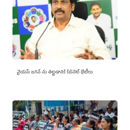
వైయ‌స్ జగన్‌ ను తిట్టడానికే కేబినెట్‌ భేటీలు