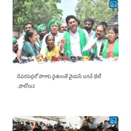
దేవరపల్లిలో పొగాకు రైతులతో వైయస్ జగన్ భేటీ
..ఫొటోలు2