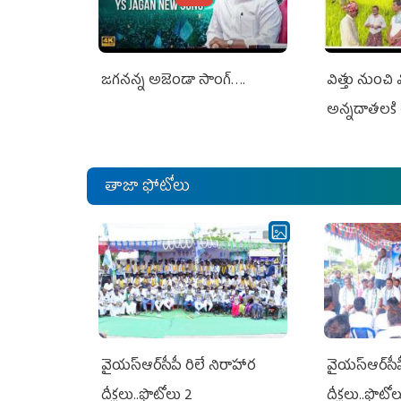
జగనన్న అజెండా సాంగ్….
విత్తు నుంచి
అన్నదాతలకి 
తాజా ఫోటోలు
వైయ‌స్ఆర్‌సీపీ రిలే నిరాహార
వైయ‌స్ఆర్‌సీ
దీక్షలు..ఫొటోలు 2
దీక్షలు..ఫొటో