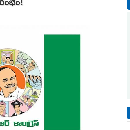
రారంభం!