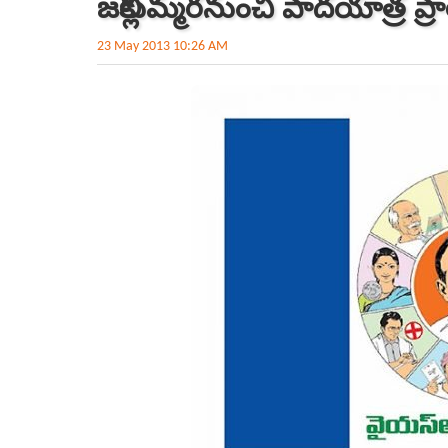
జల్లికుమ్మరనుంచి పాదయాత్ర ప్
23 May 2013 10:26 AM