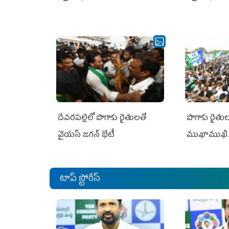
దేవరపల్లిలో పొగాకు రైతులతో
పొగాకు రైతుల‌
వైయస్ జగన్ భేటీ
ముఖాముఖి.
టాప్ స్టోరీస్