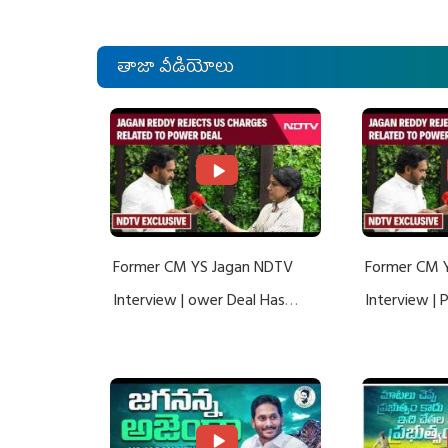
తాజా వీడియోలు
Former CM YS Jagan NDTV
Former CM 
Interview | ower Deal Has
Interview |
Nothing To Do With Adani: YS
Nothing To 
Jagan Rejects US Charges
Jagan Rejec