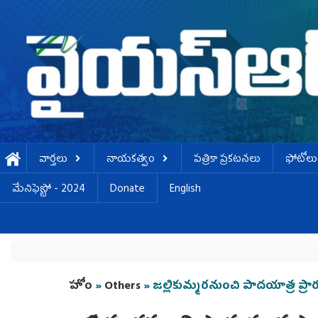
Skip to main content
వార్తలు
నాయకత్వం
పత్రికా ప్రకటనలు
ఫోటోలు
మేనిఫెస్టో - 2024
Donate
English
You are here
హోం
»
Others
» జల్లికుమ్మరనుంచి పాదయాత్ర ప్ర