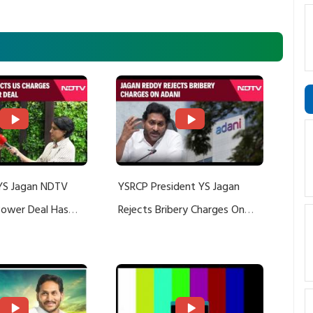
YS Jagan NDTV
YSRCP President YS Jagan
 Power Deal Has
Rejects Bribery Charges On
Do With Adani: YS
Adani, Threatens Defamation
ts US Charges
Suit Against Media Groups