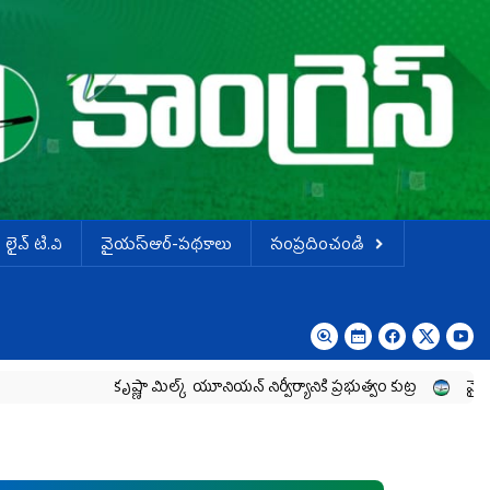
లైవ్ టి.వి
వైయస్ఆర్-పథకాలు
సంప్రదించండి
కృష్ణా మిల్క్‌ యూనియన్‌ నిర్వీర్యానికి ప్రభుత్వం కుట్ర
వైయ‌స్ జగన్‌ ను తి