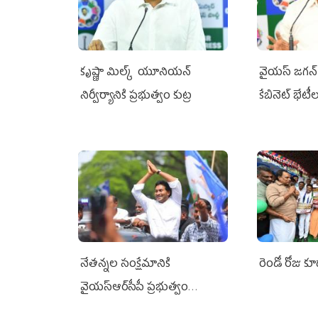
కృష్ణా మిల్క్‌ యూనియన్‌
వైయ‌స్ జగన్‌ 
నిర్వీర్యానికి ప్రభుత్వం కుట్ర
కేబినెట్‌ భేటీ
నేతన్నల సంక్షేమానికి
రెండో రోజు క
వైయ‌స్ఆర్‌సీపీ ప్రభుత్వం
అండగా నిలిచింది