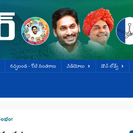
ర‌చ్చ‌బండ‌ - కోటి సంత‌కాలు
వీడియోలు
డౌన్ లోడ్స్
ారంభం!