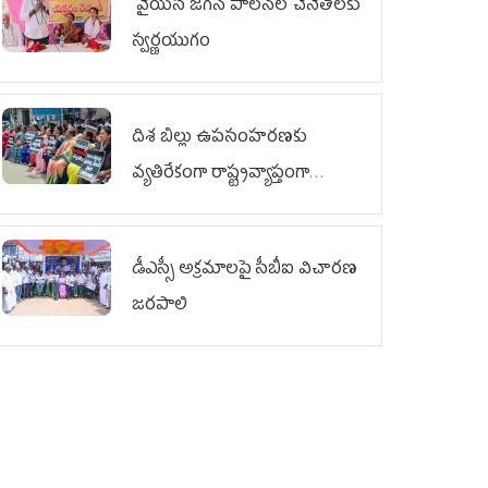
వైయ‌స్ జగన్ పాలనలో చేనేతలకు
స్వర్ణయుగం
దిశ బిల్లు ఉపసంహరణకు
వ్యతిరేకంగా రాష్ట్రవ్యాప్తంగా
వైయ‌స్ఆర్‌సీపీ మహిళా విభాగం
ఆందోళనలు
డీఎస్సీ అక్రమాలపై సీబీఐ విచారణ
జరపాలి