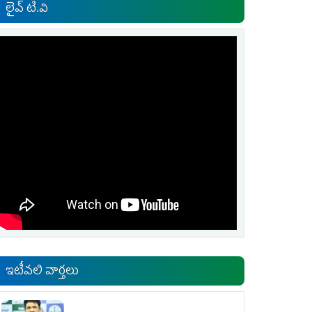
లైవ్ టి.వి
ఇటీవలి వార్తలు