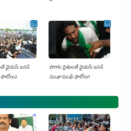
తో వైయ‌స్ జ‌గ‌న్
పొగాకు రైతుల‌తో వైయ‌స్ జ‌గ‌న్
.ఫొటోలు2
ముఖాముఖి..ఫొటోలు1