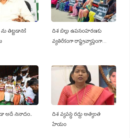
ను తిట్టడానికే
దిశ బిల్లు ఉపసంహరణకు
లు
వ్యతిరేకంగా రాష్ట్రవ్యాప్తంగా
వైయ‌స్ఆర్‌సీపీ మహిళా విభాగం
ఆందోళనలు
ూడా అదే నినాదం..
దిశ వ్యవస్థ రద్దు అత్యంత
హేయం