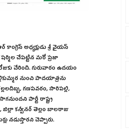
గ్రెస్ అధ్యక్షుడు శ్రీ వైయస్
షర్మిల చేపట్టిన మరో ప్రజా
 రోజుకు చేరింది. గురువారం ఉదయం
లికుమ్మర నుంచి పాదయాత్రను
ల్లలదిబ్బ, గణపవరం, సారిపల్లి,
గనుందని పార్టీ రాష్ట్ర
ల్లా కన్వీనర్ తెల్లం బాలరాజు
లు నడుస్తారని చెప్పారు.