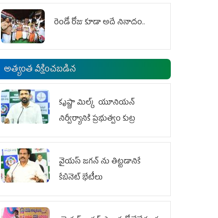
రెండో రోజు కూడా అదే నినాదం..
అత్యంత వీక్షించబడిన
కృష్ణా మిల్క్‌ యూనియన్‌
నిర్వీర్యానికి ప్రభుత్వం కుట్ర
వైయ‌స్ జగన్‌ ను తిట్టడానికే
కేబినెట్‌ భేటీలు