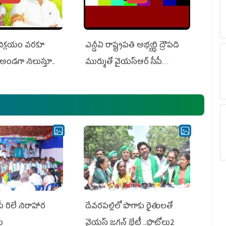
 విక్రయం వరకూ
ఎన్డీఏ రాష్ట్ర‌ప‌తి అభ్య‌ర్థి ద్రౌప‌ది
అండగా నిలుస్తూ..
ముర్ముతో వైయ‌స్ఆర్ సీపీ
అధ్య‌క్షులు, సీఎం వైయ‌స్ జ‌గ‌న్,
ఎమ్మెల్యేలు, ఎంపీల స‌మావేశం
పీ రిలే నిరాహార
దేవరపల్లిలో పొగాకు రైతులతో
లు
వైయస్ జగన్ భేటీ ..ఫొటోలు2