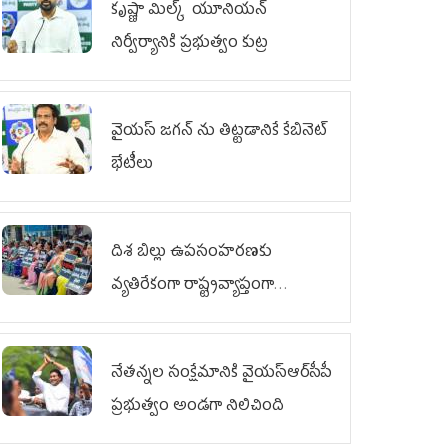
కృష్ణా మిల్క్‌ యూనియన్‌
నిర్వీర్యానికి ప్రభుత్వం కుట్ర
వైయ‌స్ జగన్‌ ను తిట్టడానికే కేబినెట్‌
భేటీలు
దిశ బిల్లు ఉపసంహరణకు
వ్యతిరేకంగా రాష్ట్రవ్యాప్తంగా
వైయ‌స్ఆర్‌సీపీ మహిళా విభాగం
ఆందోళనలు
నేతన్నల సంక్షేమానికి వైయ‌స్ఆర్‌సీపీ
ప్రభుత్వం అండగా నిలిచింది