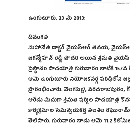
ఉంగుటూరు, 23 మే 2013:
దివంగత
మహానేత డాక్టర్ వైయస్ఆర్ తనయ, వైయస్ఆర్ కాం
జగన్మోహన్ రెడ్డి సోదరి అయిన శ్రీమతి వైయస్ 
ప్రస్థానం పాదయాత్ర గురువారం నాటికి 157వ
ఆమె ఉంగుటూరు నియోజకవర్గ పరిధిలోని జల్
ప్రారంభించారు. వెలగపల్లి, వరదరాజపురం, గొ
ఆరేడు మీదుగా శ్రీమతి షర్మిల పాదయాత్ర కొనసా
కార్యక్రమాల సమన్వయకర్త తలశిల రఘురామ్, జి
తెలిపారు. గురువారం నాడు ఆమె 11.2 కిలోమీటర్